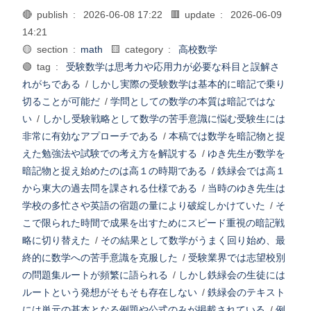
🔴 publish :
2026-06-08 17:22
🟥 update :
2026-06-09
14:21
🟡 section :
math
🟨 category :
高校数学
🟢 tag :
受験数学は思考力や応用力が必要な科目と誤解さ
れがちである
/
しかし実際の受験数学は基本的に暗記で乗り
切ることが可能だ
/
学問としての数学の本質は暗記ではな
い
/
しかし受験戦略として数学の苦手意識に悩む受験生には
非常に有効なアプローチである
/
本稿では数学を暗記物と捉
えた勉強法や試験での考え方を解説する
/
ゆき先生が数学を
暗記物と捉え始めたのは高１の時期である
/
鉄緑会では高１
から東大の過去問を課される仕様である
/
当時のゆき先生は
学校の多忙さや英語の宿題の量により破綻しかけていた
/
そ
こで限られた時間で成果を出すためにスピード重視の暗記戦
略に切り替えた
/
その結果として数学がうまく回り始め、最
終的に数学への苦手意識を克服した
/
受験業界では志望校別
の問題集ルートが頻繁に語られる
/
しかし鉄緑会の生徒には
ルートという発想がそもそも存在しない
/
鉄緑会のテキスト
には単元の基本となる例題や公式のみが掲載されている
/
例