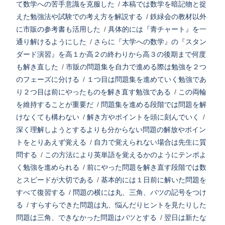
て数学への苦手意識を克服した
/
本稿では数学を暗記物と捉
えた勉強法や試験での考え方を解説する
/
鉄緑会の教材以外
に市販の参考書も活用した
/
具体的には『青チャート』を一
通り解けるようにした
/
さらに『大学への数学』の『スタン
ダード演習』を高１か高２の終わりから高３の後期まで何度
も解き直した
/
市販の問題集を自力で進める際は勉強を２つ
のフェーズに分ける
/
１つ目は問題集を進めていく勉強であ
り２つ目は前にやったものを解き直す勉強である
/
この両輪
を維持することが重要だ
/
問題集を進める段階では問題を解
けなくても構わない
/
解き方やポイントを頭に刻んでいく
/
深く理解しようとするよりも分からない問題の解放やポイン
トをとりあえず覚える
/
自力で覚えられない場合は先生に質
問する
/
この方法により英単語を覚えるかのようにテンポよ
く勉強を進められる
/
前にやった問題を解き直す段階では数
とスピードが大切である
/
基本的には１日前に解いた問題を
すべて復習する
/
問題の横には丸、三角、バツの記号をつけ
る
/
すらすらできた問題は丸、悩んだりヒントを見たりした
問題は三角、できなかった問題はバツとする
/
翌日は新たな