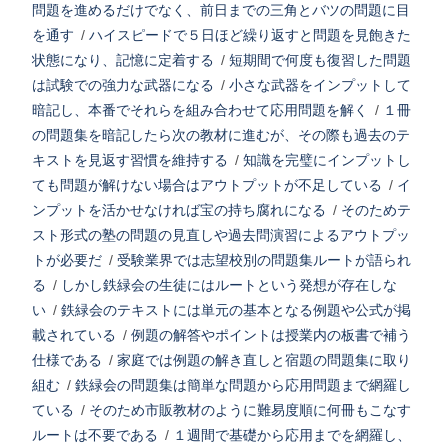
問題を進めるだけでなく、前日までの三角とバツの問題に目
を通す
/
ハイスピードで５日ほど繰り返すと問題を見飽きた
状態になり、記憶に定着する
/
短期間で何度も復習した問題
は試験での強力な武器になる
/
小さな武器をインプットして
暗記し、本番でそれらを組み合わせて応用問題を解く
/
１冊
の問題集を暗記したら次の教材に進むが、その際も過去のテ
キストを見返す習慣を維持する
/
知識を完璧にインプットし
ても問題が解けない場合はアウトプットが不足している
/
イ
ンプットを活かせなければ宝の持ち腐れになる
/
そのためテ
スト形式の塾の問題の見直しや過去問演習によるアウトプッ
トが必要だ
/
受験業界では志望校別の問題集ルートが語られ
る
/
しかし鉄緑会の生徒にはルートという発想が存在しな
い
/
鉄緑会のテキストには単元の基本となる例題や公式が掲
載されている
/
例題の解答やポイントは授業内の板書で補う
仕様である
/
家庭では例題の解き直しと宿題の問題集に取り
組む
/
鉄緑会の問題集は簡単な問題から応用問題まで網羅し
ている
/
そのため市販教材のように難易度順に何冊もこなす
ルートは不要である
/
１週間で基礎から応用までを網羅し、