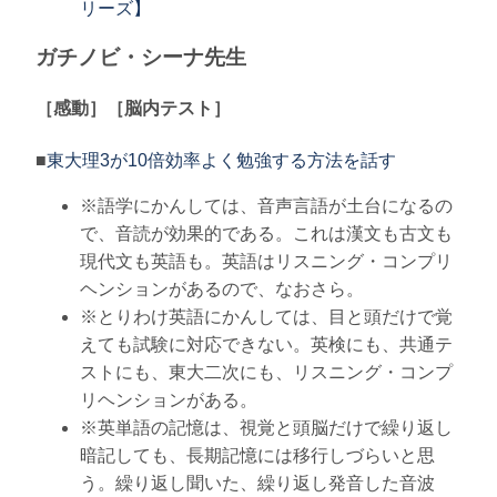
リーズ】
ガチノビ・シーナ先生
［感動］［脳内テスト］
■
東大理3が10倍効率よく勉強する方法を話す
※語学にかんしては、音声言語が土台になるの
で、音読が効果的である。これは漢文も古文も
現代文も英語も。英語はリスニング・コンプリ
ヘンションがあるので、なおさら。
※とりわけ英語にかんしては、目と頭だけで覚
えても試験に対応できない。英検にも、共通テ
ストにも、東大二次にも、リスニング・コンプ
リヘンションがある。
※英単語の記憶は、視覚と頭脳だけで繰り返し
暗記しても、長期記憶には移行しづらいと思
う。繰り返し聞いた、繰り返し発音した音波