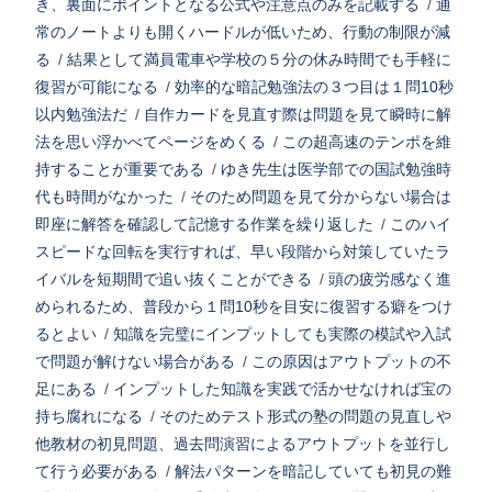
き、裏面にポイントとなる公式や注意点のみを記載する
/
通
常のノートよりも開くハードルが低いため、行動の制限が減
る
/
結果として満員電車や学校の５分の休み時間でも手軽に
復習が可能になる
/
効率的な暗記勉強法の３つ目は１問10秒
以内勉強法だ
/
自作カードを見直す際は問題を見て瞬時に解
法を思い浮かべてページをめくる
/
この超高速のテンポを維
持することが重要である
/
ゆき先生は医学部での国試勉強時
代も時間がなかった
/
そのため問題を見て分からない場合は
即座に解答を確認して記憶する作業を繰り返した
/
このハイ
スピードな回転を実行すれば、早い段階から対策していたラ
イバルを短期間で追い抜くことができる
/
頭の疲労感なく進
められるため、普段から１問10秒を目安に復習する癖をつけ
るとよい
/
知識を完璧にインプットしても実際の模試や入試
で問題が解けない場合がある
/
この原因はアウトプットの不
足にある
/
インプットした知識を実践で活かせなければ宝の
持ち腐れになる
/
そのためテスト形式の塾の問題の見直しや
他教材の初見問題、過去問演習によるアウトプットを並行し
て行う必要がある
/
解法パターンを暗記していても初見の難