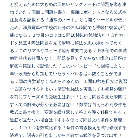
と捉えるために大きめの四角いリングノートに問題を書き連
ねていた
/
表面に問題を書き、裏面にポイントとなる公式や
注意点を記載する
/
通常のノートよりも開くハードルが低い
ため、満員電車や学校の５分の休み時間でも手軽に復習が可
能になる
/
３つ目のコツは１問10秒以内勉強法だ
/
自作カー
ドを見直す際は問題を見て瞬時に解法を思い浮かべてめく
る
/
このリアルなスピード感が重要である
/
医学部での国試
勉強時代も時間がなく、問題を見て分からない場合は即座に
解答を確認して記憶した
/
このハイスピードな回転により、
早い段階から対策していたライバルを追い抜くことができ
る
/
頭の疲労感なく進められるため、１問10秒を目安に復習
する癖をつけるとよい
/
暗記勉強法を実践しても初見の難問
を前にフリーズする受験生は多い
/
しかし問題を見た瞬間に
すべての解法が分かる必要はない
/
数学は与えられた条件を
数式に書き換え、変形を繰り返して答えを導く科目である
/
道筋が立たない場合はまず手を使って問題文の条件を整理
し、１つ１つを数式化する
/
条件の書き換えを試行錯誤する
過程で、過去の引き出しから合致する武器を見つけ出す
/
一