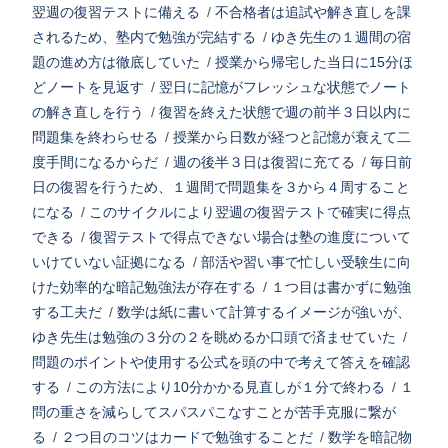
翌週の復習テストに備える
/
不合格者は追試や解き直しを課
されるため、塾内で勉強が完結する
/
ゆき先生の１週間の宿
題の進め方は徹底していた
/
授業から帰宅した当日に15分ほ
どノートを見返す
/
翌日に記憶がフレッシュな状態でノート
の解き直しを行う
/
復習を終えた状態で週の前半３日以内に
問題集を終わらせる
/
授業から日数が経つと記憶が衰えて二
度手間になるからだ
/
週の後半３日は復習に充てる
/
毎日前
日の復習を行うため、１週間で問題集を３から４周すること
になる
/
このサイクルにより翌週の復習テストで確実に得点
できる
/
復習テストで得点できない場合は塾の進度について
いけていない証拠になる
/
部活や習い事で忙しい受験生に向
けた効率的な暗記勉強法が存在する
/
１つ目は書かずに勉強
する工夫だ
/
数学は紙に書いて計算するイメージが強いが、
ゆき先生は勉強の３分の２を眺めるか口頭で済ませていた
/
問題のポイントや使用する公式を頭の中で考えて答えを確認
する
/
この方法により10分かかる見直しが１分で終わる
/
１
問の重さを減らしてスパスパこなすことが苦手克服に繋が
る
/
２つ目のコツはカードで勉強することだ
/
数学を暗記物