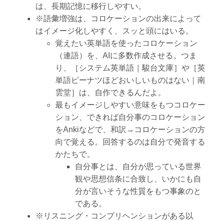
は、長期記憶に移行しやすい。
※語彙増強は、コロケーションの出来によって
はイメージ化しやすく、スッと頭にはいる。
覚えたい英単語を使ったコロケーション
（連語）を、AIに多数作成させる。つま
り、［システム英単語｜駿台文庫］や［英
単語ピーナツほどおいしいものはない｜南
雲堂］は、自作できるんだよ。
最もイメージしやすい意味をもつコロケー
ション、できれば自分事のコロケーション
をAnkiなどで、和訳→コロケーションの方
向で覚える。回答するのは自分で発音する
かたちで。
自分事とは、自分が思っている世界
観や思想信条に合致し、いかにも自
分が言いそうな性質をもつ事象のと
である。
※リスニング・コンプリヘンションがある以