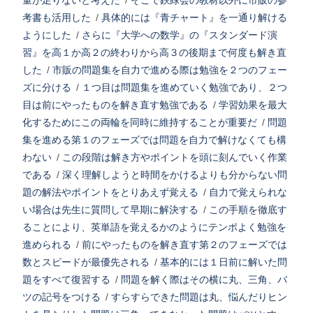
量が足りないと考えた
/
そこで鉄緑会の教材以外に市販の参
考書も活用した
/
具体的には『青チャート』を一通り解ける
ようにした
/
さらに『大学への数学』の『スタンダード演
習』を高１か高２の終わりから高３の後期まで何度も解き直
した
/
市販の問題集を自力で進める際は勉強を２つのフェー
ズに分ける
/
１つ目は問題集を進めていく勉強であり、２つ
目は前にやったものを解き直す勉強である
/
学習効果を最大
化するためにこの両輪を同時に維持することが重要だ
/
問題
集を進める第１のフェーズでは問題を自力で解けなくても構
わない
/
この段階は解き方やポイントを頭に刻んでいく作業
である
/
深く理解しようと時間をかけるよりも分からない問
題の解法やポイントをとりあえず覚える
/
自力で覚えられな
い場合は先生に質問して早期に解決する
/
この手順を徹底す
ることにより、英単語を覚えるかのようにテンポよく勉強を
進められる
/
前にやったものを解き直す第２のフェーズでは
数とスピードが最優先される
/
基本的には１日前に解いた問
題をすべて復習する
/
問題を解く際はその横に丸、三角、バ
ツの記号をつける
/
すらすらできた問題は丸、悩んだりヒン