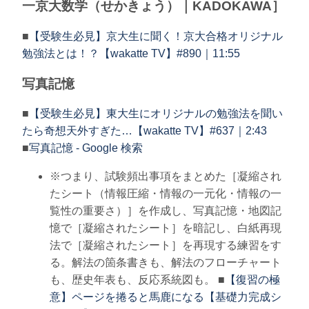
一京大数学（せかきょう）｜KADOKAWA］
■
【受験生必見】京大生に聞く！京大合格オリジナル
勉強法とは！？【wakatte TV】#890｜11:55
写真記憶
■
【受験生必見】東大生にオリジナルの勉強法を聞い
たら奇想天外すぎた…【wakatte TV】#637｜2:43
■
写真記憶 - Google 検索
※つまり、試験頻出事項をまとめた［凝縮され
たシート（情報圧縮・情報の一元化・情報の一
覧性の重要さ）］を作成し、写真記憶・地図記
憶で［凝縮されたシート］を暗記し、白紙再現
法で［凝縮されたシート］を再現する練習をす
る。解法の箇条書きも、解法のフローチャート
も、歴史年表も、反応系統図も。 ■
【復習の極
意】ページを捲ると馬鹿になる【基礎力完成シ