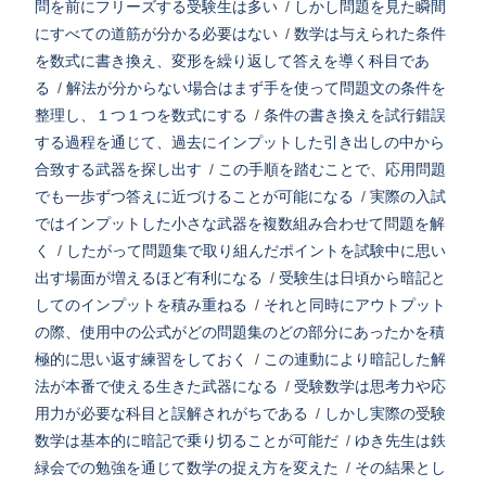
問を前にフリーズする受験生は多い
/
しかし問題を見た瞬間
にすべての道筋が分かる必要はない
/
数学は与えられた条件
を数式に書き換え、変形を繰り返して答えを導く科目であ
る
/
解法が分からない場合はまず手を使って問題文の条件を
整理し、１つ１つを数式にする
/
条件の書き換えを試行錯誤
する過程を通じて、過去にインプットした引き出しの中から
合致する武器を探し出す
/
この手順を踏むことで、応用問題
でも一歩ずつ答えに近づけることが可能になる
/
実際の入試
ではインプットした小さな武器を複数組み合わせて問題を解
く
/
したがって問題集で取り組んだポイントを試験中に思い
出す場面が増えるほど有利になる
/
受験生は日頃から暗記と
してのインプットを積み重ねる
/
それと同時にアウトプット
の際、使用中の公式がどの問題集のどの部分にあったかを積
極的に思い返す練習をしておく
/
この連動により暗記した解
法が本番で使える生きた武器になる
/
受験数学は思考力や応
用力が必要な科目と誤解されがちである
/
しかし実際の受験
数学は基本的に暗記で乗り切ることが可能だ
/
ゆき先生は鉄
緑会での勉強を通じて数学の捉え方を変えた
/
その結果とし