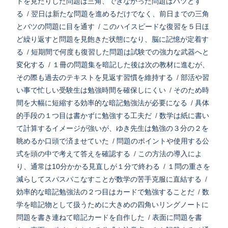
トを見たりした問題は三角、できなかった問題はバツとす
る
/
翌日は新たな問題を進めるだけでなく、前日までの三角
とバツの問題に目を通す
/
このハイスピードな復習を５日ほ
ど繰り返すと問題を見飽きた状態になり、脳に記憶が定着す
る
/
短期間で何度も復習した問題は試験での強力な武器へと
変化する
/
１冊の問題集を暗記した後は次の教材に進むが、
その際も過去のテキストを見返す習慣を維持する
/
部活や習
い事で忙しい受験生は勉強時間を確保しにくい
/
そのため時
間を大幅に短縮する効率的な暗記勉強法が必要になる
/
具体
的手段の１つ目は書かずに勉強する工夫だ
/
数学は紙に書い
て計算するイメージが強いが、ゆき先生は勉強の３分の２を
眺めるか口頭で済ませていた
/
問題のポイントや使用する公
式を頭の中で考えて答えを確認する
/
この方法の導入によ
り、通常は10分かかる見直しが１分で終わる
/
１問の重さを
減らしてスパスパこなすことが数学の苦手克服に直結する
/
効率的な暗記勉強法の２つ目はカードで勉強することだ
/
数
学を暗記物として扱うために大きめの四角いリングノートに
問題を書き連ねて暗記カードを自作した
/
表面に問題を書