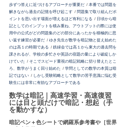
歩ずつ答えに近づけるアプローチが重要だ
/
本番では問題を
解きながら過去の記憶を呼び起こす
/
問題集で取り組んだポ
イントを思い出す場面が増えるほど有利になる
/
日頃から暗
記としてのインプットを積み重ね、アウトプットの際には使
用中の公式がどの問題集のどの部分にあったかを積極的に思
い返す練習が必要だ
/
ゆき先生が数学を暗記物と捉え始めた
のは高１の時期である
/
鉄緑会では高１から東大の過去問を
課されるが、学校の多忙さや英語の宿題の量により破綻しか
けていた
/
そこでスピード重視の暗記戦略に切り替えたとこ
ろ、数学がうまく回り始めた
/
学問としての数学の本質は暗
記ではない
/
しかし受験戦略として数学の苦手意識に悩む受
験生には非常に有効なアプローチである
数学は暗記｜高速学習・高速復習
には目と頭だけで暗記・想起（手
を動かすな）
暗記ペン＋色シートで網羅系参考書や［世界