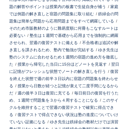
題の解答やポイントは授業内の板書で生徒自身が補う
/
家庭
では例題の解き直しと宿題の問題集に取り組む
/
鉄緑会の問
題集は簡単な問題から応用問題までをすべて網羅している
/
そのため市販教材のように難易度順に何冊もこなすルートは
必要ない
/
塾生は１週間で基礎から応用までを強制的に網羅
させられ、翌週の復習テストに備える
/
不合格者は追試や解
き直しを課されるため、塾内で勉強が完結する
/
ゆき先生は
塾のシステムに合わせるため１週間の宿題の進め方を徹底し
た
/
授業から帰宅した当日に15分ほどノートを見返す
/
翌日
に記憶がフレッシュな状態でノートの解き直しを行う
/
復習
を終えた状態で週の前半３日以内に宿題の問題集を終わらせ
る
/
授業から日数が経つと記憶が衰えて二度手間になるから
だ
/
週の後半３日は復習に充てる
/
毎日前日の復習を行うた
め、１週間で問題集を３から４周することになる
/
このサイ
クルを維持することで翌週の復習テストで確実に得点でき
る
/
復習テストで得点できない状況は塾の進度についていけ
ていない証拠になる
/
ゆき先生は鉄緑会の教材だけでは演習