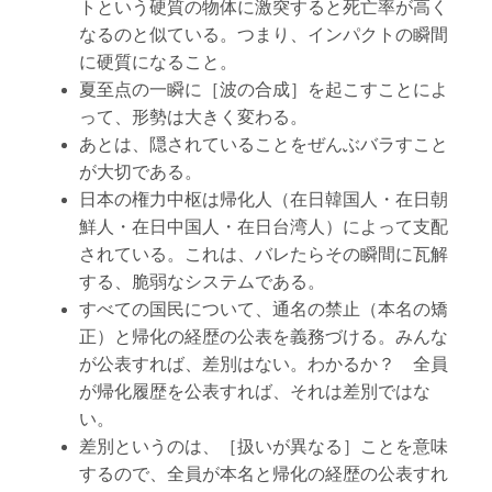
トという硬質の物体に激突すると死亡率が高く
なるのと似ている。つまり、インパクトの瞬間
に硬質になること。
夏至点の一瞬に［波の合成］を起こすことによ
って、形勢は大きく変わる。
あとは、隠されていることをぜんぶバラすこと
が大切である。
日本の権力中枢は帰化人（在日韓国人・在日朝
鮮人・在日中国人・在日台湾人）によって支配
されている。これは、バレたらその瞬間に瓦解
する、脆弱なシステムである。
すべての国民について、通名の禁止（本名の矯
正）と帰化の経歴の公表を義務づける。みんな
が公表すれば、差別はない。わかるか？ 全員
が帰化履歴を公表すれば、それは差別ではな
い。
差別というのは、［扱いが異なる］ことを意味
するので、全員が本名と帰化の経歴の公表すれ