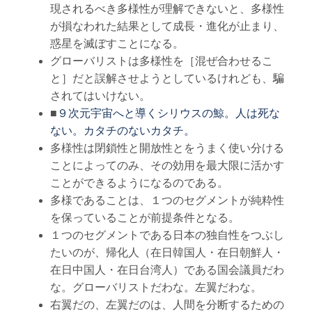
現されるべき多様性が理解できないと、多様性
が損なわれた結果として成長・進化が止まり、
惑星を滅ぼすことになる。
グローバリストは多様性を［混ぜ合わせるこ
と］だと誤解させようとしているけれども、騙
されてはいけない。
■
９次元宇宙へと導くシリウスの鯨。人は死な
ない。カタチのないカタチ。
多様性は閉鎖性と開放性とをうまく使い分ける
ことによってのみ、その効用を最大限に活かす
ことができるようになるのである。
多様であることは、１つのセグメントが純粋性
を保っていることが前提条件となる。
１つのセグメントである日本の独自性をつぶし
たいのが、帰化人（在日韓国人・在日朝鮮人・
在日中国人・在日台湾人）である国会議員だわ
な。グローバリストだわな。左翼だわな。
右翼だの、左翼だのは、人間を分断するための