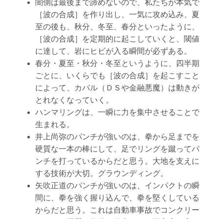
闇側は最後まで諦めないので、私たちが本気で
［波の合成］を作り出し、一気に攻め込み、夏
至の後も、秋分、冬至、春分といったように、
［波の合成］を定期的に起こしていくと、閾値
に達して、岩にヒビが入る瞬間が必ずある。
春分・夏至・秋分・冬至というように、四半期
ごとに、いくらでも［波の合成］を起こすこと
によって、カバル（ＤＳや金融悪魔）は動きが
とれなくなっていく。
ハンマリングは、一瞬に力を集中させることで
生まれる。
井上尚弥のパンチが強いのは、拳から足までを
硬質な一本の棒にして、足でリングを蹴ってパ
ンチを打っているからだと思う。大地を支えに
する技術が大切。グラウンディング。
矢吹正道のパンチが強いのは、インパクトの瞬
間に、拳を強く握り込んで、拳を堅くしている
からだと思う。これは自動車事故でコンクリー