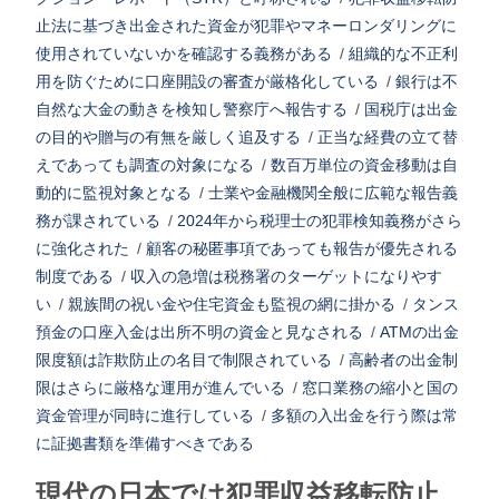
止法に基づき出金された資金が犯罪やマネーロンダリングに
使用されていないかを確認する義務がある
/
組織的な不正利
用を防ぐために口座開設の審査が厳格化している
/
銀行は不
自然な大金の動きを検知し警察庁へ報告する
/
国税庁は出金
の目的や贈与の有無を厳しく追及する
/
正当な経費の立て替
えであっても調査の対象になる
/
数百万単位の資金移動は自
動的に監視対象となる
/
士業や金融機関全般に広範な報告義
務が課されている
/
2024年から税理士の犯罪検知義務がさら
に強化された
/
顧客の秘匿事項であっても報告が優先される
制度である
/
収入の急増は税務署のターゲットになりやす
い
/
親族間の祝い金や住宅資金も監視の網に掛かる
/
タンス
預金の口座入金は出所不明の資金と見なされる
/
ATMの出金
限度額は詐欺防止の名目で制限されている
/
高齢者の出金制
限はさらに厳格な運用が進んでいる
/
窓口業務の縮小と国の
資金管理が同時に進行している
/
多額の入出金を行う際は常
に証拠書類を準備すべきである
現代の日本では犯罪収益移転防止