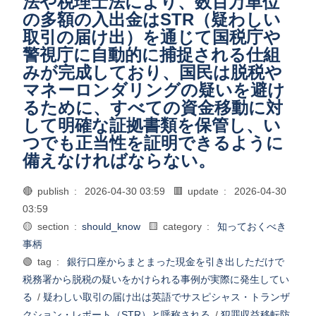
法や税理士法により、数百万単位
の多額の入出金はSTR（疑わしい
取引の届け出）を通じて国税庁や
警視庁に自動的に捕捉される仕組
みが完成しており、国民は脱税や
マネーロンダリングの疑いを避け
るために、すべての資金移動に対
して明確な証拠書類を保管し、い
つでも正当性を証明できるように
備えなければならない。
🔴 publish :
2026-04-30 03:59
🟥 update :
2026-04-30
03:59
🟡 section :
should_know
🟨 category :
知っておくべき
事柄
🟢 tag :
銀行口座からまとまった現金を引き出しただけで
税務署から脱税の疑いをかけられる事例が実際に発生してい
る
/
疑わしい取引の届け出は英語でサスピシャス・トランザ
クション・レポート（STR）と呼称される
/
犯罪収益移転防