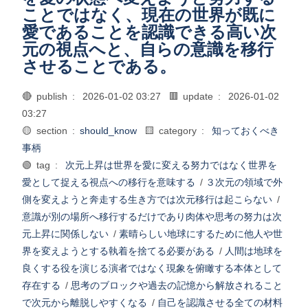
ことではなく、現在の世界が既に
愛であることを認識できる高い次
元の視点へと、自らの意識を移行
させることである。
🔴 publish :
2026-01-02 03:27
🟥 update :
2026-01-02
03:27
🟡 section :
should_know
🟨 category :
知っておくべき
事柄
🟢 tag :
次元上昇は世界を愛に変える努力ではなく世界を
愛として捉える視点への移行を意味する
/
３次元の領域で外
側を変えようと奔走する生き方では次元移行は起こらない
/
意識が別の場所へ移行するだけであり肉体や思考の努力は次
元上昇に関係しない
/
素晴らしい地球にするために他人や世
界を変えようとする執着を捨てる必要がある
/
人間は地球を
良くする役を演じる演者ではなく現象を俯瞰する本体として
存在する
/
思考のブロックや過去の記憶から解放されること
で次元から離脱しやすくなる
/
自己を認識させる全ての材料