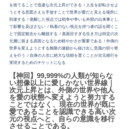
を捨てることで迅速な次元上昇ができる
/
人生を好転させよ
うとする意図さえも手放すことで世界が愛だと見える場所に
到達する
/
覚醒した視点では戦争や争いも外部の出来事とし
て影響を及ぼさない
/
執着のない視点を持つ者の話を聞くこ
とで固定観念から離脱する
/
真面目すぎる生き方は特定の次
元層に留まる原因となるため軽やかさが重要である
/
外側の
世界を変えようとする無限の連鎖から抜け出し意識の切り替
えを行う
/
自身の人生に絶大な信頼を置くことが次元移行を
実現するためのチケットになる
【神回】99,999%の人類が知らな
い想像以上に愛しかない世界線｜
次元上昇とは、外側の世界や他人
を愛の状態へ変えようと努力する
ことではなく、現在の世界が既に
愛であることを認識できる高い次
元の視点へと、自らの意識を移行
させることである。