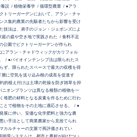
栄養説
/
植物栄養学
/
循環型農業
/
●アラ
クトリーガーデンにおいて、アラン・チャ
ンス集約農業の先駆者たちから影響を受け
た技法は、弟子のジョン・ジェボンズによ
家庭の庭や空き地で実践された
/
食料不足
の公園でビクトリーガーデンが作られ
年代にアラン・チャドウィックがカリフォル
。
/
●バイオインテンシブ法は限られたス
らず、限られたスペースで最大の収穫を得
下層に空気を送り込み根の成長を促進す
約的植え付けは土壌の乾燥を防ぎ雑草を抑
パニオンプランツは異なる種類の植物を一
く堆肥の材料となる炭素を作るために行わ
ことで植物をその土地に適応させる。
/
●
発展に伴い、安価な化学肥料と強力な農
悪い手法として商業農家から見捨てられ
マカルチャーの文脈で再評価されてい
源循環システムは、都市と農村が結びつい