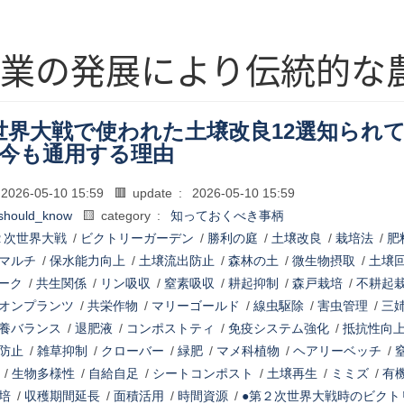
産業の発展により伝統的な
世界大戦で使われた土壌改良12選知られ
が今も通用する理由
2026-05-10 15:59
🟥 update :
2026-05-10 15:59
should_know
🟨 category :
知っておくべき事柄
２次世界大戦
/
ビクトリーガーデン
/
勝利の庭
/
土壌改良
/
栽培法
/
肥
マルチ
/
保水能力向上
/
土壌流出防止
/
森林の土
/
微生物摂取
/
土壌
ーク
/
共生関係
/
リン吸収
/
窒素吸収
/
耕起抑制
/
森戸栽培
/
不耕起
オンプランツ
/
共栄作物
/
マリーゴールド
/
線虫駆除
/
害虫管理
/
三
養バランス
/
退肥液
/
コンポストティ
/
免疫システム強化
/
抵抗性向
防止
/
雑草抑制
/
クローバー
/
緑肥
/
マメ科植物
/
ヘアリーベッチ
/
/
生物多様性
/
自給自足
/
シートコンポスト
/
土壌再生
/
ミミズ
/
有
培
/
収穫期間延長
/
面積活用
/
時間資源
/
●第２次世界大戦時のビクト