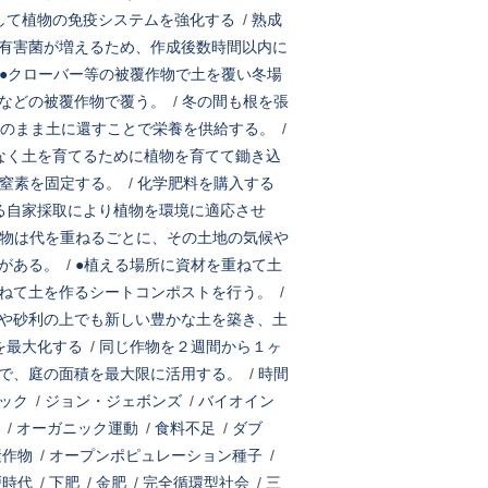
して植物の免疫システムを強化する
/
熟成
有害菌が増えるため、作成後数時間以内に
●クローバー等の被覆作物で土を覆い冬場
などの被覆作物で覆う。
/
冬の間も根を張
そのまま土に還すことで栄養を供給する。
/
なく土を育てるために植物を育てて鋤き込
の窒素を固定する。
/
化学肥料を購入する
る自家採取により植物を環境に適応させ
物は代を重ねるごとに、その土地の気候や
がある。
/
●植える場所に資材を重ねて土
ねて土を作るシートコンポストを行う。
/
や砂利の上でも新しい豊かな土を築き、土
を最大化する
/
同じ作物を２週間から１ヶ
で、庭の面積を最大限に活用する。
/
時間
ック
/
ジョン・ジェボンズ
/
バイオイン
/
オーガニック運動
/
食料不足
/
ダブ
素作物
/
オープンポピュレーション種子
/
戸時代
/
下肥
/
金肥
/
完全循環型社会
/
三