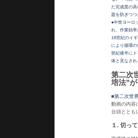
た完成度の高
題を防ぎつつ
●中世ヨーロ
れ、作業効率
18世紀のイ
により循環の
世紀後半にド
体と見なされ
第二次
培法”
■
第二次世界
動画の内容
台頭ととも
１. 切