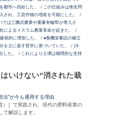
を都市へ供給した。
/
この仕組みは衛生問
入され、工芸作物の増産を可能にした。
/
ッパでは三圃式農業や重量有輪犂が導入さ
化によるイスラム農業革命が起きた。
/
が爆発的に増加した。
/
●無機栄養説の確立
分を土に返す哲学に基づいていた。
/
19
立した。
/
これにより土壌は物理的な支持
てはいけない“消された栽
培法”が今も通用する理由
庭）］で実践され、現代の肥料産業の
して解説します。