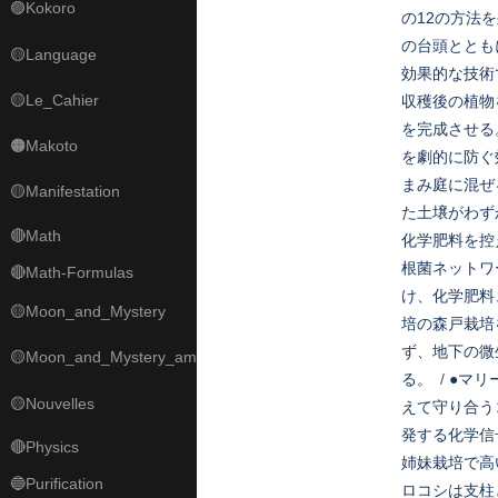
🟣Kokoro
の12の方法
の台頭ととも
🟡Language
効果的な技術
🟡Le_Cahier
収穫後の植物
を完成させる
🟠Makoto
を劇的に防ぐ
まみ庭に混ぜ
🟡Manifestation
た土壌がわず
🔴Math
化学肥料を控
根菌ネットワ
🔴Math-Formulas
け、化学肥料
🟡Moon_and_Mystery
培の森戸栽培
ず、地下の微
🟡Moon_and_Mystery_am
る。
/
●マリ
🟡Nouvelles
えて守り合う
発する化学信
🔴Physics
姉妹栽培で高
🔵Purification
ロコシは支柱