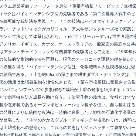
スラム農業革命
/
ノーフォーク農法
/
重量有輪犂
/
リービッヒ
/
無機
ィックはバイオインテンシブ法の先駆者である
/
第二次世界大戦中のビ
持続可能な栽培法を実践した。
/
この技法はバイオダイナミック・フラ
ラン・チャドウィックがカリフォルニア大学サンタクルーズ校で実践し
テンシブ法として体系化された。
/
●ビクトリーガーデンは世界各地の
アメリカ、イギリス、カナダ、オーストラリアの一般家庭の裏庭や公共
はアラン・チャドウィックや有機農業の先駆者たちである。
/
1960
の伝統的な集約的技法を再興し、現代のオーガニック運動の礎を築いた
の収穫を得る
/
バイオインテンシブ法は、化学肥料や大規模機械化に頼
の結晶である。
/
土を約60cmの深さまで耕すダブル・ディギングは、
肥の活用は土壌微生物を活性化させる。
/
苗を市松模様に密植させる集
コンパニオンプランツや炭素作物の栽培が土壌の健康を維持する
/
コン
とで病害虫を防ぎ成長を助け合う。
/
炭素作物の栽培は、食料だけでな
種や在来種であるオープンポピュレーション種子を使い、自ら種を採る
の発展により伝統的な農法は一時的に衰退した
/
戦後の石油化学産業の
が登場した。
/
手間のかかるダブル・ディギングや堆肥作りは、効率の
は土壌劣化への懸念から、これらの知恵はリジェネラティブ農業やパー
時代の肥料体系は都市と農村を結ぶ完全循環型であった
/
江戸時代の資