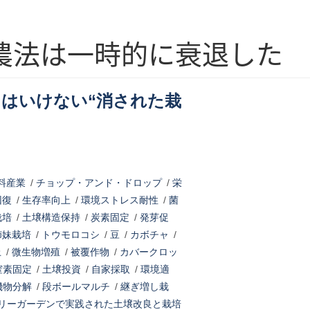
農法は一時的に衰退した
てはいけない“消された栽
料産業
/
チョップ・アンド・ドロップ
/
栄
回復
/
生存率向上
/
環境ストレス耐性
/
菌
栽培
/
土壌構造保持
/
炭素固定
/
発芽促
姉妹栽培
/
トウモロコシ
/
豆
/
カボチャ
/
上
/
微生物増殖
/
被覆作物
/
カバークロッ
窒素固定
/
土壌投資
/
自家採取
/
環境適
機物分解
/
段ボールマルチ
/
継ぎ増し栽
リーガーデンで実践された土壌改良と栽培