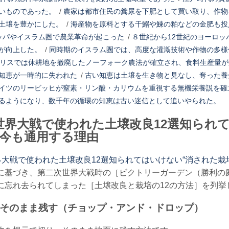
いものであった。
/
農家は都市住民の糞尿を下肥として買い取り、作物
土壌を豊かにした。
/
海産物を原料とする干鰯や鰊の粕などの金肥も投
ッパやイスラム圏で農業革命が起こった
/
８世紀から12世紀のヨーロ
が向上した。
/
同時期のイスラム圏では、高度な灌漑技術や作物の多様
ギリスでは休耕地を撤廃したノーフォーク農法が確立され、食料生産量
知恵が一時的に失われた
/
古い知恵は土壌を生き物と見なし、奪った養
イツのリービッヒが窒素・リン酸・カリウムを重視する無機栄養説を確
るようになり、数千年の循環の知恵は古い迷信として追いやられた。
世界大戦で使われた土壌改良12選知られ
が今も通用する理由
大戦で使われた土壌改良12選知られてはいけない“消された栽
に基づき、第二次世界大戦時の［ビクトリーガーデン（勝利の
に忘れ去られてしまった［土壌改良と栽培の12の方法］を列挙
ってそのまま残す（チョップ・アンド・ドロップ）