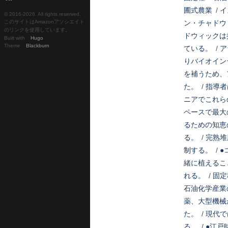
圃式農業
/
イ
© 2016-
2026. All rights reserved.
このサイトはAmazonアソシエイト
ン・チャドウ
のリンクを使用しています。
ドウィックは
Built with
Hugo
Theme
Blackburn
ている。
/
ア
りバイオイン
を補うため、
た。
/
指導者
ニアでこれら
ペースで最大
るための知恵
る。
/
完熟堆
制する。
/
●
緒に植えるこ
れる。
/
固定
石油化学産業
薬、大型機械
た。
/
現代で
る。
/
●江戸