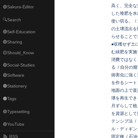
高く、完全な
🟢Sakura-Editor
した堆肥を水
🔍Search
使い切る。
/
の土壌流出を
🔴Self-Education
らせることで
🔵Sharing
●収穫せず土
む緑肥を実施
🟡Should_Know
消費ではなく
🔵Social-Studies
る
/
自分の畑
病害虫に強く
🔵Software
を作るシート
🟠Stationery
地面の上で直
壌を再生でき
⚫Tags
月ずらして植
🟢Typesetting
を資源として
テンシブ法
/
🟢YouTube
ル・ディギン
RSS
固定種
/
石油