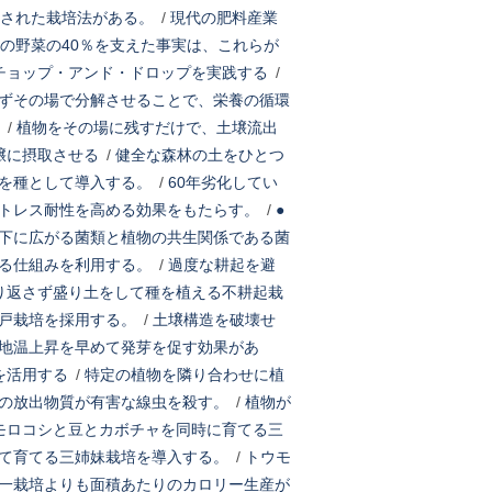
された栽培法がある。
/
現代の肥料産業
の野菜の40％を支えた事実は、これらが
チョップ・アンド・ドロップを実践する
/
ずその場で分解させることで、栄養の循環
/
植物をその場に残すだけで、土壌流出
壌に摂取させる
/
健全な森林の土をひとつ
を種として導入する。
/
60年劣化してい
トレス耐性を高める効果をもたらす。
/
●
下に広がる菌類と植物の共生関係である菌
る仕組みを利用する。
/
過度な耕起を避
り返さず盛り土をして種を植える不耕起栽
戸栽培を採用する。
/
土壌構造を破壊せ
地温上昇を早めて発芽を促す効果があ
を活用する
/
特定の植物を隣り合わせに植
の放出物質が有害な線虫を殺す。
/
植物が
モロコシと豆とカボチャを同時に育てる三
て育てる三姉妹栽培を導入する。
/
トウモ
一栽培よりも面積あたりのカロリー生産が