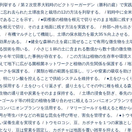
を列挙する
/
第２次世界大戦時のビクトリーガーデン（勝利の庭）で実践
に忘れ去られた土壌改良と栽培の12の方法を列挙する。
/
戦時中に全米
であることを示す。
/
●収穫後の植物を根元で切りそのまま地面に残す
を根元で切り、そのまま地面に残す方法を実践する。
/
外部へ持ち出さ
。
/
有機マルチとして機能し、土壌の保水能力を最大35％向上させる。
効果がある。
/
●健全な森林の土を庭に混ぜることで有用な微生物を土
る技術を用いる。
/
小さじ１杯の土に含まれる数億から数十億の微生物
か６年で回復した事例が存在する。
/
この方法は植物の生存率や環境ス
えて地下に広がる菌根菌ネットワークと植物の共生関係を保護する
/
地
ークを保護する。
/
菌類が根の範囲を拡張し、リンや窒素の吸収を助け
、特にリン酸を控えることで供給システムを維持する。
/
●土をひっく
を採用する
/
土をひっくり返さず、盛り土をしてその中に種を植える森
生物の通り道や炭素をそのまま保持する。
/
土壌の浸食を防ぎ、春先の
ーゴールド等の特定の植物を隣り合わせに植えるコンパニオンプランツ
コンパニオンプランツを活用する。
/
マリーゴールドを植えると根から
号が寄生バチなどの有益な昆虫を呼び寄せ、害虫を管理する。
/
●トウ
い栄養生産を実現する
/
トウモロコシ、豆、カボチャを１つの家族とし
となり、豆は窒素を固定し、カボチャは地面を覆い雑草を抑える。
/
単