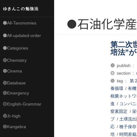
ゆきんこの勉強法
●石油化学
⚫All-Taxonomies
⚫All-updated-order
第二次
⚫Categories
培法”
🔴Chemistry
🔴 publish :
🟠Cinema
🟡 section :
🟢 tag :
第
🔵Database
養循環
/
有機
🔵Emergency
根菌ネットワ
進
/
コンパニ
🟡English-Grammar
窒素固定
/
栄
🔴Jr-high
プ
/
土壌流出
🟣Kangebra
応
/
種子保存
培
/
時間差栽