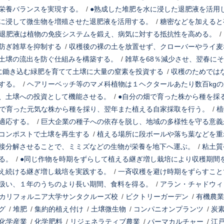
栄養バランスを実現する。
/
●熟成した堆肥を水に浸した退肥液を活用
に浸して微生物を増殖させた退肥液を活用する。
/
糖密などを加えると
退肥液は植物の免疫システムを鍛え、病気に対する抵抗性を高める。
/
防ぎ雑草を抑制する
/
収穫後の裸の土を放置せず、クローバーやライ麦
土壌の流出を防ぐ仕組みを構築する。
/
雑草を68％減少させ、翌春に
に鋤き込む緑肥を育てて土壌に大量の窒素を投資する
/
収穫のためでは
する。
/
ヘアリーベッチ等のマメ科植物は１ヘクタールあたり数百kg
、土壌への投資として機能させる。
/
●自分の畑で育った株から種を採
で育った元気な株から種を採り、翌年また植える自家採取を行う。
/
植
適応する。
/
巨大企業の種子への依存を脱し、地域の多様性を守る意義
コンポストで土壌を再生する
/
植える場所に段ボールや落ち葉などを重
接分解させることで、ミミズなどの生物が栄養を地下へ運ぶ。
/
粘土質
る。
/
●同じ作物を時期をずらして植える継ぎ増し栽培により収穫期間
え続ける継ぎ増し栽培を実践する。
/
一斉収穫を避け時期をずらすこと
扱い、１年のうちのより長い期間、食料を得る。
/
アラン・チャドウィ
カリフォルニア大学サンタクルーズ校
/
ビクトリーガーデン
/
有機農業
グ
/
堆肥
/
集約的植え付け
/
土壌微生物
/
コンパニオンプランツ
/
炭
化学産業
/
化学肥料
/
リジェネラティブ農業
/
パーマカルチャー
/
江