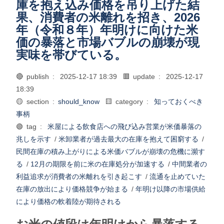
庫を抱え込み価格を吊り上げた結
果、消費者の米離れを招き、2026
年（令和８年）年明けに向けた米
価の暴落と市場バブルの崩壊が現
実味を帯びている。
🔴 publish :
2025-12-17 18:39
🟥 update :
2025-12-17
18:39
🟡 section :
should_know
🟨 category :
知っておくべき
事柄
🟢 tag :
米屋による飲食店への飛び込み営業が米価暴落の
兆しを示す
/
米卸業者が過去最大の在庫を抱えて困窮する
/
民間在庫の積み上がりによる米価バブルが崩壊の危機に瀕す
る
/
12月の期限を前に米の在庫処分が加速する
/
中間業者の
利益追求が消費者の米離れを引き起こす
/
流通を止めていた
在庫の放出により価格競争が始まる
/
年明け以降の市場供給
により価格の軟着陸が期待される