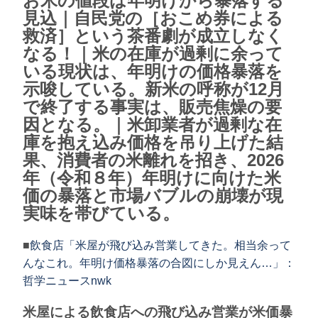
お米の値段は年明けから暴落する
見込｜自民党の［おこめ券による
救済］という茶番劇が成立しなく
なる！｜米の在庫が過剰に余って
いる現状は、年明けの価格暴落を
示唆している。新米の呼称が12月
で終了する事実は、販売焦燥の要
因となる。｜米卸業者が過剰な在
庫を抱え込み価格を吊り上げた結
果、消費者の米離れを招き、2026
年（令和８年）年明けに向けた米
価の暴落と市場バブルの崩壊が現
実味を帯びている。
■
飲食店「米屋が飛び込み営業してきた。相当余って
んなこれ。年明け価格暴落の合図にしか見えん…」：
哲学ニュースnwk
米屋による飲食店への飛び込み営業が米価暴