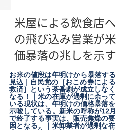
米屋による飲食店へ
の飛び込み営業が米
価暴落の兆しを示す
お米の値段は年明けから暴落する
見込｜自民党の［おこめ券による
救済］という茶番劇が成立しなく
なる！｜米の在庫が過剰に余って
いる現状は、年明けの価格暴落を
示唆している。新米の呼称が12月
で終了する事実は、販売焦燥の要
因となる。｜米卸業者が過剰な在