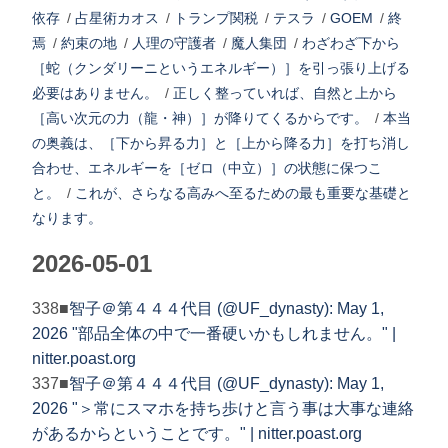
依存
/
占星術カオス
/
トランプ関税
/
テスラ
/
GOEM
/
終
焉
/
約束の地
/
人理の守護者
/
魔人集団
/
わざわざ下から
［蛇（クンダリーニというエネルギー）］を引っ張り上げる
必要はありません。
/
正しく整っていれば、自然と上から
［高い次元の力（龍・神）］が降りてくるからです。
/
本当
の奥義は、［下から昇る力］と［上から降る力］を打ち消し
合わせ、エネルギーを［ゼロ（中立）］の状態に保つこ
と。
/
これが、さらなる高みへ至るための最も重要な基礎と
なります。
2026-05-01
338■
智子＠第４４４代目 (@UF_dynasty): May 1,
2026 "部品全体の中で一番硬いかもしれません。" |
nitter.poast.org
337■
智子＠第４４４代目 (@UF_dynasty): May 1,
2026 "＞常にスマホを持ち歩けと言う事は大事な連絡
があるからということです。" | nitter.poast.org