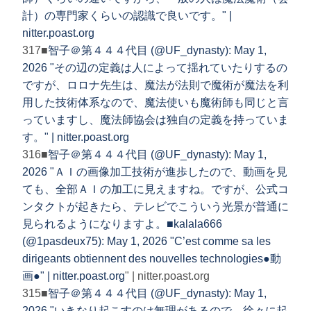
計）の専門家くらいの認識で良いです。" |
nitter.poast.org
317■
智子＠第４４４代目 (@UF_dynasty): May 1,
2026 "その辺の定義は人によって揺れていたりするの
ですが、ロロナ先生は、魔法が法則で魔術が魔法を利
用した技術体系なので、魔法使いも魔術師も同じと言
っていますし、魔法師協会は独自の定義を持っていま
す。" | nitter.poast.org
316■
智子＠第４４４代目 (@UF_dynasty): May 1,
2026 "ＡＩの画像加工技術が進歩したので、動画を見
ても、全部ＡＩの加工に見えますね。ですが、公式コ
ンタクトが起きたら、テレビでこういう光景が普通に
見られるようになりますよ。■
kalala666
(@1pasdeux75): May 1, 2026 "C’est comme sa les
dirigeants obtiennent des nouvelles technologies●動
画●" | nitter.poast.org
" | nitter.poast.org
315■
智子＠第４４４代目 (@UF_dynasty): May 1,
2026 "いきなり起こすのは無理があるので、徐々に起