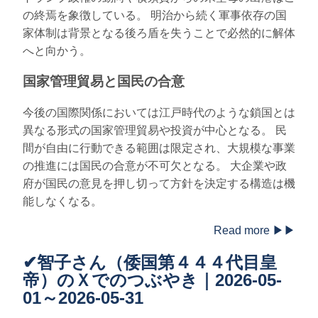
の終焉を象徴している。 明治から続く軍事依存の国
家体制は背景となる後ろ盾を失うことで必然的に解体
へと向かう。
国家管理貿易と国民の合意
今後の国際関係においては江戸時代のような鎖国とは
異なる形式の国家管理貿易や投資が中心となる。 民
間が自由に行動できる範囲は限定され、大規模な事業
の推進には国民の合意が不可欠となる。 大企業や政
府が国民の意見を押し切って方針を決定する構造は機
能しなくなる。
Read more ▶▶
✔智子さん（倭国第４４４代目皇
帝）のＸでのつぶやき｜2026-05-
01～2026-05-31