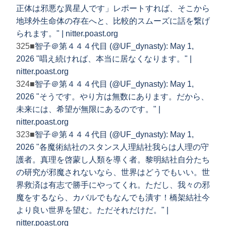
正体は邪悪な異星人です」レポートすれば、そこから
地球外生命体の存在へと、比較的スムーズに話を繋げ
られます。" | nitter.poast.org
325■
智子＠第４４４代目 (@UF_dynasty): May 1,
2026 "唱え続ければ、本当に居なくなります。" |
nitter.poast.org
324■
智子＠第４４４代目 (@UF_dynasty): May 1,
2026 "そうです。やり方は無数にあります。だから、
未来には、希望が無限にあるのです。" |
nitter.poast.org
323■
智子＠第４４４代目 (@UF_dynasty): May 1,
2026 "各魔術結社のスタンス人理結社我らは人理の守
護者。真理を啓蒙し人類を導く者。黎明結社自分たち
の研究が邪魔されないなら、世界はどうでもいい。世
界救済は有志で勝手にやってくれ。ただし、我々の邪
魔をするなら、カバルでもなんでも潰す！橋架結社今
より良い世界を望む。ただそれだけだ。" |
nitter.poast.org