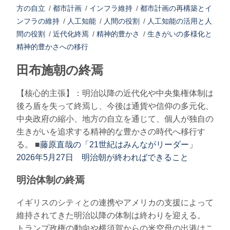
方の自立
/
都市計画
/
インフラ維持
/
都市計画の再構築とイ
ンフラの維持
/
人工知能
/
人間の役割
/
人工知能の活用と人
間の役割
/
近代化終焉
/
精神的豊かさ
/
生きがいの多様化と
精神的豊かさへの移行
田布施朝の終焉
【核心的主張】：明治以降の近代化や中央集権体制は
後ろ盾を失って終焉し、今後は通貨や信仰の多元化、
中央政府の縮小、地方の自立を通じて、個人が独自の
生きがいを追求する精神的な豊かさの時代へ移行す
る。 ■
藤原直哉の「21世紀はみんながリーダー」
2026年5月27日 明治朝が終わればできること
明治体制の終焉
イギリスのシティとの連携やアメリカの支援によって
維持されてきた明治以降の体制は終わりを迎える。
トランプ政権の動向や横須賀からの米空母の出港はこ