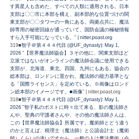
す異星人も含めた、すべての人類に適用される。日本
支部は〇〇市に本部を構え、副本部的な位置づけの関
東支部が〇〇タワーの一角にある。両拠点共に、魔法
師専用の秘密回線が通っていて、国防会議の極秘情報
すら入手可能になっている。" | nitter.poast.org
319■
智子＠第４４４代目 (@UF_dynasty): May 1,
2026 "【世界魔法師協会】３その他に、関東支部ほど
立派ではないがオンラインの魔法師会議に使用できる
支部が、北海道、東北、四国、九州にもある。協会の
総本部は、ロンドンに置かれ、魔法師の能力基準とな
る「国際ライセンス」を定めている。※画像はロンド
ン総本部のイメージです。■
画像
" | nitter.poast.org
318■
智子＠第４４４代目 (@UF_dynasty): May 1,
2026 "智子私のポストに時々出て来る、影の魔法師さ
んや、聖典の守護者さんや、その他の魔法師さんは、
この【世界魔法師協会】所属です。魔術師とどう違う
のかと言えば、税理士（魔法師）と公認会計士（魔術
師）くらいの違いですから、一般の人は魔法魔術（会