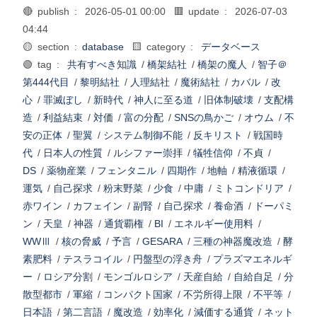
🔴 publish :
2026-05-01 00:00
🟥 update :
2026-07-03
04:44
🟡 section :
database
🟨 category :
データベース
🟢 tag :
共有すべき知識
/
橋架結社
/
橋架の魔人
/
智子＠
第444代目
/
黎明結社
/
人理結社
/
魔術結社
/
カバル
/
改
心
/
罪滅ぼし
/
新時代
/
神人に至る道
/
旧体制破壊
/
支配構
造
/
利益結束
/
対価
/
富の分配
/
SNSの鳥かご
/
オウム
/
不
安の正体
/
聖翼
/
システム制御不能
/
反キリスト
/
戦国時
代
/
日本人の性質
/
ルシファー崇拝
/
犠牲信仰
/
不貞
/
DS
/
薬物産業
/
フェンタニル
/
四期作
/
地軸
/
精液循環
/
運気
/
自己探求
/
粉末野菜
/
少食
/
中庸
/
ミトコンドリア
/
赤ワイン
/
カフェイン
/
副腎
/
自己探求
/
養命酒
/
ドーパミ
ン
/
天皇
/
神器
/
通貨覇権
/
BI
/
エネルギー使用料
/
WWⅢ
/
核の脅威
/
予言
/
GESARA
/
三種の神器魔改造
/
酵
素肥料
/
テスラコイル
/
円盤型の浮き舟
/
プラズマエネルギ
ー
/
ロシア分割
/
モンゴルロシア
/
天産自給
/
自給自足
/
分
散型都市
/
軍縮
/
コンパクト国家
/
不労所得上限
/
不平等
/
日本語
/
第二言語
/
魔改造
/
効率化
/
減価する通貨
/
ネット