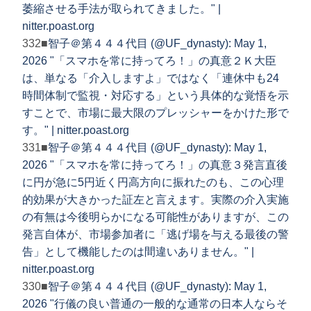
萎縮させる手法が取られてきました。" |
nitter.poast.org
332■
智子＠第４４４代目 (@UF_dynasty): May 1,
2026 "「スマホを常に持ってろ！」の真意２Ｋ大臣
は、単なる「介入しますよ」ではなく「連休中も24
時間体制で監視・対応する」という具体的な覚悟を示
すことで、市場に最大限のプレッシャーをかけた形で
す。" | nitter.poast.org
331■
智子＠第４４４代目 (@UF_dynasty): May 1,
2026 "「スマホを常に持ってろ！」の真意３発言直後
に円が急に5円近く円高方向に振れたのも、この心理
的効果が大きかった証左と言えます。実際の介入実施
の有無は今後明らかになる可能性がありますが、この
発言自体が、市場参加者に「逃げ場を与える最後の警
告」として機能したのは間違いありません。" |
nitter.poast.org
330■
智子＠第４４４代目 (@UF_dynasty): May 1,
2026 "行儀の良い普通の一般的な通常の日本人ならそ