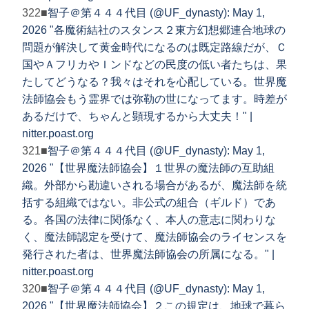
322■
智子＠第４４４代目 (@UF_dynasty): May 1,
2026 "各魔術結社のスタンス２東方幻想郷連合地球の
問題が解決して黄金時代になるのは既定路線だが、Ｃ
国やＡフリカやＩンドなどの民度の低い者たちは、果
たしてどうなる？我々はそれを心配している。世界魔
法師協会もう霊界では弥勒の世になってます。時差が
あるだけで、ちゃんと顕現するから大丈夫！" |
nitter.poast.org
321■
智子＠第４４４代目 (@UF_dynasty): May 1,
2026 "【世界魔法師協会】１世界の魔法師の互助組
織。外部から勘違いされる場合があるが、魔法師を統
括する組織ではない。非公式の組合（ギルド）であ
る。各国の法律に関係なく、本人の意志に関わりな
く、魔法師認定を受けて、魔法師協会のライセンスを
発行された者は、世界魔法師協会の所属になる。" |
nitter.poast.org
320■
智子＠第４４４代目 (@UF_dynasty): May 1,
2026 "【世界魔法師協会】２この規定は、地球で暮ら