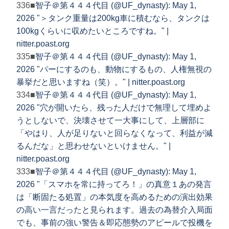
336■
智子＠第４４４代目 (@UF_dynasty): May 1,
2026 "＞タンク重量は200kg車に積むなら、タンクは
100kgくらいに収めたいところですね。" |
nitter.poast.org
335■
智子＠第４４４代目 (@UF_dynasty): May 1,
2026 "パーにするのも、動物にするもの、人権無視の
暴挙だと思いますね（笑）。" | nitter.poast.org
334■
智子＠第４４４代目 (@UF_dynasty): May 1,
2026 "穴が開いたら、残った人だけで無理して埋めよ
うとしないで、決壊させて一大事にして、上層部に
「やはり、人が足りないと回らなくなって、利益が減
るんだな」と思わせないといけません。" |
nitter.poast.org
333■
智子＠第４４４代目 (@UF_dynasty): May 1,
2026 "「スマホを常に持ってろ！」の真意１あの発言
は「断固たる処置」の本気度を高めるための演出効果
の高い一言だったと見られます。過去の為替介入局面
でも、事前の強い警告＆即応態勢のアピールで投機を