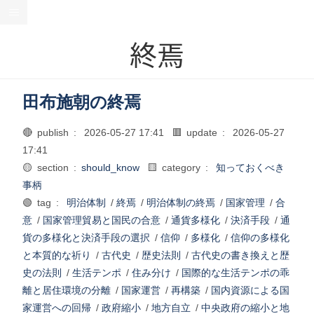
終焉
田布施朝の終焉
🔴 publish :
2026-05-27 17:41
🟥 update :
2026-05-27
17:41
🟡 section :
should_know
🟨 category :
知っておくべき
事柄
🟢 tag :
明治体制
/
終焉
/
明治体制の終焉
/
国家管理
/
合
意
/
国家管理貿易と国民の合意
/
通貨多様化
/
決済手段
/
通
貨の多様化と決済手段の選択
/
信仰
/
多様化
/
信仰の多様化
と本質的な祈り
/
古代史
/
歴史法則
/
古代史の書き換えと歴
史の法則
/
生活テンポ
/
住み分け
/
国際的な生活テンポの乖
離と居住環境の分離
/
国家運営
/
再構築
/
国内資源による国
家運営への回帰
/
政府縮小
/
地方自立
/
中央政府の縮小と地