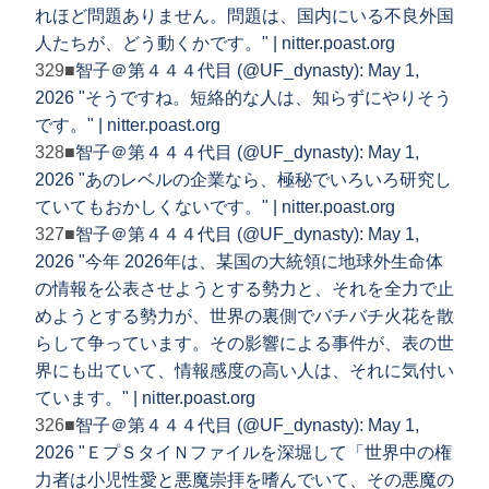
れほど問題ありません。問題は、国内にいる不良外国
人たちが、どう動くかです。" | nitter.poast.org
329■
智子＠第４４４代目 (@UF_dynasty): May 1,
2026 "そうですね。短絡的な人は、知らずにやりそう
です。" | nitter.poast.org
328■
智子＠第４４４代目 (@UF_dynasty): May 1,
2026 "あのレベルの企業なら、極秘でいろいろ研究し
ていてもおかしくないです。" | nitter.poast.org
327■
智子＠第４４４代目 (@UF_dynasty): May 1,
2026 "今年 2026年は、某国の大統領に地球外生命体
の情報を公表させようとする勢力と、それを全力で止
めようとする勢力が、世界の裏側でバチバチ火花を散
らして争っています。その影響による事件が、表の世
界にも出ていて、情報感度の高い人は、それに気付い
ています。" | nitter.poast.org
326■
智子＠第４４４代目 (@UF_dynasty): May 1,
2026 "ＥプＳタイＮファイルを深堀して「世界中の権
力者は小児性愛と悪魔崇拝を嗜んでいて、その悪魔の