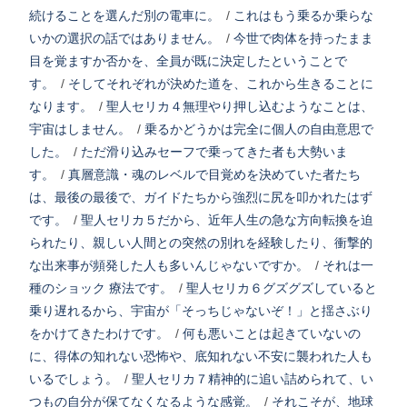
続けることを選んだ別の電車に。
/
これはもう乗るか乗らな
いかの選択の話ではありません。
/
今世で肉体を持ったまま
目を覚ますか否かを、全員が既に決定したということで
す。
/
そしてそれぞれが決めた道を、これから生きることに
なります。
/
聖人セリカ４無理やり押し込むようなことは、
宇宙はしません。
/
乗るかどうかは完全に個人の自由意思で
した。
/
ただ滑り込みセーフで乗ってきた者も大勢いま
す。
/
真層意識・魂のレベルで目覚めを決めていた者たち
は、最後の最後で、ガイドたちから強烈に尻を叩かれたはず
です。
/
聖人セリカ５だから、近年人生の急な方向転換を迫
られたり、親しい人間との突然の別れを経験したり、衝撃的
な出来事が頻発した人も多いんじゃないですか。
/
それは一
種のショック 療法です。
/
聖人セリカ６グズグズしていると
乗り遅れるから、宇宙が「そっちじゃないぞ！」と揺さぶり
をかけてきたわけです。
/
何も悪いことは起きていないの
に、得体の知れない恐怖や、底知れない不安に襲われた人も
いるでしょう。
/
聖人セリカ７精神的に追い詰められて、い
つもの自分が保てなくなるような感覚。
/
それこそが、地球