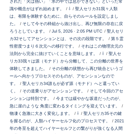
された「火は熱い」「水の中では息ができない」といった常
識や概念がはずれ始めます。
/
⇩
/
聖人セリカ31我々人類
は、有限を体験するために、自らそのルールを設定しまし
た。
/
そして今その枠組から抜け出し、再び無限の存在に戻
ろうとしています。
/
Jul 5, 2026 · 2:05 PM UTC
/
聖人セリ
カ32そしてアセンションとは、その次の段階です。
/
第５霊
性密度つまり６次元への移行です。
/
それはこの物理次元の
法則から完全に抜けていくことを意味します。
/
⇩
/
聖人セ
リカ33我々は源（モナド）から分離して、この分離の世界を
体験してきました。
/
その分離の状態から再び統合というゴ
ールへ向かうプロセスそのものが、アセンションなので
す。
/
聖人セリカ34誰もが必ず源（モナド）へと還ってい
く。
/
その道乗りがアセンションです。
/
そして今回のアセ
ンションは特別です。
/
今までは緩やかな坂道だったのが、
急に崖のような 角度に変わるタイミングを迎えています。
/
物凄く急激に大きく変化します。
/
⇩
/
聖人セリカ35その鍵
を握るのが、人類ハイヤーセルフ化のプロセスです。
/
2021
年の冬至を超えてハイヤーセルフとの繋がりが強くなる人間