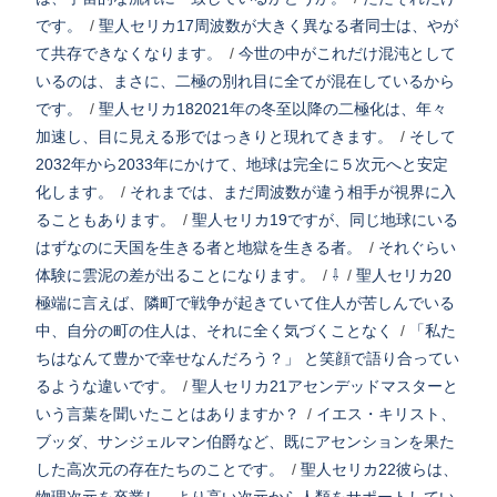
です。
/
聖人セリカ17周波数が大きく異なる者同士は、やが
て共存できなくなります。
/
今世の中がこれだけ混沌として
いるのは、まさに、二極の別れ目に全てが混在しているから
です。
/
聖人セリカ182021年の冬至以降の二極化は、年々
加速し、目に見える形ではっきりと現れてきます。
/
そして
2032年から2033年にかけて、地球は完全に５次元へと安定
化します。
/
それまでは、まだ周波数が違う相手が視界に入
ることもあります。
/
聖人セリカ19ですが、同じ地球にいる
はずなのに天国を生きる者と地獄を生きる者。
/
それぐらい
体験に雲泥の差が出ることになります。
/
⇩
/
聖人セリカ20
極端に言えば、隣町で戦争が起きていて住人が苦しんでいる
中、自分の町の住人は、それに全く気づくことなく
/
「私た
ちはなんて豊かで幸せなんだろう？」 と笑顔で語り合ってい
るような違いです。
/
聖人セリカ21アセンデッドマスターと
いう言葉を聞いたことはありますか？
/
イエス・キリスト、
ブッダ、サンジェルマン伯爵など、既にアセンションを果た
した高次元の存在たちのことです。
/
聖人セリカ22彼らは、