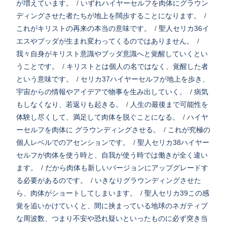
が増えています。
/
いずれハイヤーセルフを肉体にグラウン
ディングさせた者たちが地上を闊歩することになります。
/
これがキリストの再来の本当の意味です。
/
聖人セリカ36イ
エスやブッダが生まれ変わってくるのではありません。
/
我々自身がキリスト意識やブッダ意識へと覚醒していくとい
うことです。
/
キリストとは個人の名ではなく、覚醒した者
という意味です。
/
セリカ37ハイヤーセルフが地上を歩き、
宇宙からの情報やアイデアで物事を生み出していく。
/
病気
もしなくなり、若返りも起きる。
/
人生の最後まで可能性を
体験し尽くして、満足して肉体を脱ぐことになる。
/
ハイヤ
ーセルフを肉体に グラウンディングさせる。
/
これが究極の
個人レベルでのアセンションです。
/
聖人セリカ38ハイヤー
セルフが肉体を使う時と、自我が使う時では働きが全く違い
ます。
/
だから肉体も新しいバージョンにアップグレードす
る必要があるのです。
/
いきなりグラウンディングさせた
ら、肉体がショートしてしまいます。
/
聖人セリカ39この感
覚を追いかけていくと、間に挟まっている地球のネガティブ
な周波数、つまり不安や恐れ疑いといったものに必ず突き当