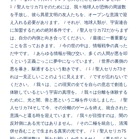
⇩
/
聖人セリカ71そのためには、我々地球人が恐怖の周波数
を手放し、彼ら異星文明の友人たちを、オープンな意識で迎
え入れる必要があります。
/
それが、地球人類が、宇宙連合
に加盟するための絶対条件です。
/
聖人セリカ72だからまず
は、自分の内側と向き合ってください。
/
最後に一番重要な
ことを言っておきます。
/
今の世の中は、情報戦争の真った
だ中です。
/
あらゆる情報が飛び交い、多くの人間が悪を叩
くという正義ごっこに夢中になっています。
/
世界の裏側の
悪を暴き、駆逐するという動きです。
/
⇩
/
聖人セリカ73そ
れは一見正しいことのように見えます。
/
ですが忘れないで
ください。
/
我々は、この現実の全てを自らの意志で創造し
体験しているという宇宙の真理を。
/
我々は分離を体験する
ために、光と闇、善と悪という二極を作り出しました。
/
聖
人セリカ74そして今、その分離のゲームを終え、統合された
意識へと還る時を迎えています。
/
我々が目指すのは、闇の
反対側にある光ではありません。
/
その二極を統合し、清濁
併せ呑むことで生まれる真実の光です。
/
⇩
/
聖人セリカ75
戦いの周波数は、新たな戦いしか生みません。
/
悪を叩くと