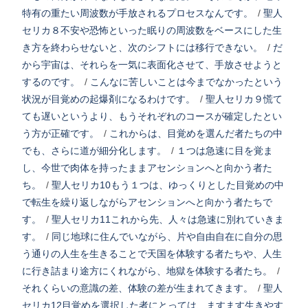
特有の重たい周波数が手放されるプロセスなんです。
/
聖人
セリカ８不安や恐怖といった眠りの周波数をベースにした生
き方を終わらせないと、次のシフトには移行できない。
/
だ
から宇宙は、それらを一気に表面化させて、手放させようと
するのです。
/
こんなに苦しいことは今までなかったという
状況が目覚めの起爆剤になるわけです。
/
聖人セリカ９慌て
ても遅いというより、もうそれぞれのコースが確定したとい
う方が正確です。
/
これからは、目覚めを選んだ者たちの中
でも、さらに道が細分化します。
/
１つは急速に目を覚ま
し、今世で肉体を持ったままアセンションへと向かう者た
ち。
/
聖人セリカ10もう１つは、ゆっくりとした目覚めの中
で転生を繰り返しながらアセンションへと向かう者たちで
す。
/
聖人セリカ11これから先、人々は急速に別れていきま
す。
/
同じ地球に住んでいながら、片や自由自在に自分の思
う通りの人生を生きることで天国を体験する者たちや、人生
に行き詰まり途方にくれながら、地獄を体験する者たち。
/
それくらいの意識の差、体験の差が生まれてきます。
/
聖人
セリカ12目覚めを選択した者にとっては、ますます生きやす