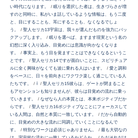
い時代になります。
/
眠りを選択した者は、生きづらさが増
すのと同時に、私がいま話しているような情報は、もう二度
と、目にすることも、耳にすることも、なくなるでしょ
う。
/
聖人セリカ13宇宙は、我々が選んだものを強力にバッ
クアップします。
/
眠りを選べば、ますます現実という名の
幻想に深く入り込み、目覚めには意識が向かなくなりま
す。
/
事実上、もう目を覚ますことはできなくなるというこ
とです。
/
聖人セリカ14ですが面白いことに、スピリチュア
ルに全く興味がなくても波に乗れる人はいます。
/
愛と調和
をベースに、日々を前向きにワクワク楽しく過ごしている人
たちです。
/
⇩
/
聖人セリカ15彼らは、ゲートが閉まること
もアセンションも知りませんが、彼らは目覚めの流れに乗っ
ていきます。
/
なぜなら人の本質とは、本来ポジティブだか
らです。
/
聖人セリカ16ポジティブなことにフォーカスして
いる人間は、自然と本質に一致しています。
/
だから自動的
に、目覚めの大きな流れに同調していくことになるんで
す。
/
特別なワークは必須じゃありません。
/
最も大切なの
は、宇宙的な流れに一致しているかどうか。
/
ただそれだけ