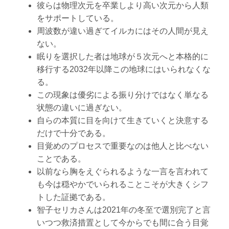
彼らは物理次元を卒業しより高い次元から人類
をサポートしている。
周波数が違い過ぎてイルカにはその人間が見え
ない。
眠りを選択した者は地球が５次元へと本格的に
移行する2032年以降この地球にはいられなくな
る。
この現象は優劣による振り分けではなく単なる
状態の違いに過ぎない。
自らの本質に目を向けて生きていくと決意する
だけで十分である。
目覚めのプロセスで重要なのは他人と比べない
ことである。
以前なら胸をえぐられるような一言を言われて
も今は穏やかでいられることこそが大きくシフ
トした証拠である。
智子セリカさんは2021年の冬至で選別完了と言
いつつ救済措置として今からでも間に合う目覚