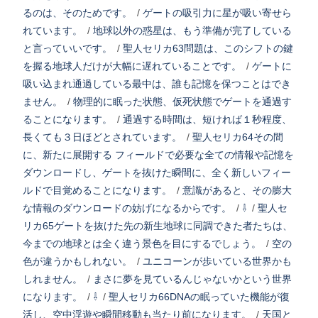
るのは、そのためです。
/
ゲートの吸引力に星が吸い寄せら
れています。
/
地球以外の惑星は、もう準備が完了している
と言っていいです。
/
聖人セリカ63問題は、このシフトの鍵
を握る地球人だけが大幅に遅れていることです。
/
ゲートに
吸い込まれ通過している最中は、誰も記憶を保つことはでき
ません。
/
物理的に眠った状態、仮死状態でゲートを通過す
ることになります。
/
通過する時間は、短ければ１秒程度、
長くても３日ほどとされています。
/
聖人セリカ64その間
に、新たに展開する フィールドで必要な全ての情報や記憶を
ダウンロードし、ゲートを抜けた瞬間に、全く新しいフィー
ルドで目覚めることになります。
/
意識があると、その膨大
な情報のダウンロードの妨げになるからです。
/
⇩
/
聖人セ
リカ65ゲートを抜けた先の新生地球に同調できた者たちは、
今までの地球とは全く違う景色を目にするでしょう。
/
空の
色が違うかもしれない。
/
ユニコーンが歩いている世界かも
しれません。
/
まさに夢を見ているんじゃないかという世界
になります。
/
⇩
/
聖人セリカ66DNAの眠っていた機能が復
活し、空中浮遊や瞬間移動も当たり前になります。
/
天国と