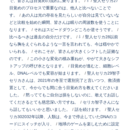
で、皆さんは目覚めの流れに乗ります。
/
⇩
/
聖人セリカ27
目覚めのプロセスで重要なのは、他人と比べないことで
す。
/
あの人は光の存在を見たらしいが自分は見ていないな
どと比較を始めた瞬間、皆さんは眠りの周波数を使うことに
なります。
/
それはスピードダウンどころか逆そうです。
/
比べるべきは過去の自分だけです。
/
⇩
/
聖人セリカ28以前
なら胸をえぐられるような一言を言われても、今は穏やかで
いられる。
/
それこそが、皆さんが大きくシフトした証拠な
のです。
/
この小さな変化の積み重ねが、やがて大きなシフ
トアップの呼び水となります。
/
目覚めが進むと、細胞レベ
ル、DNAレベルでも変容が始まります。
/
聖人セリカ29智子
セリカさんは、2021年の冬至で選別完了と言いつつ、救済措
置として、今からでも間に合う目覚め方を教えてくださいま
した。
/
黙っててもご自分は損をしないのに、敢えてお話し
てくださるとても慈悲深い方ですね。
/
セリカ智子さんにな
ら話してもいいかと思いました。
/
話を続けます。
/
聖人セ
リカ302032年以降、人類は、今まで停止していたDNAのコ
ードにスイッチが入り、
/
地球のゲームを楽しむために設定