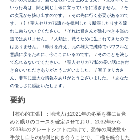
いう行為は、闇と同じ土俵に立っているに過ぎません。
/
そ
の次元から抜け出すのです。
/
その先に行く必要があるので
す。
/
⇩
/
聖人セリカ76誰かを批判したり断罪したりする流
れに乗らないでください。
/
それは皆さんが進むべき本当の
道ではありません。
/
人類は、戦うために生まれてきたので
はありません。
/
眠りを終え、元の雄大で純粋でパワフルな
意識に戻るために、今ここにいるのです。
/
そのことを決し
て忘れるないでください。
/
聖人セリカ77私の長い話にお付
き合いいただきありがとうございました。
/
智子セリカさ
ん、非常に重大な情報をありがとうございました。
/
あなた
の優しさに感謝いたします。
要約
【核心的主張】：地球人は2021年の冬至を機に目覚
めと眠りのコースを確定させており、2032年から
2038年のグレートシフトに向けて、恐怖の周波数を
手放し自らの内側と向き合うことで、二極を統合した