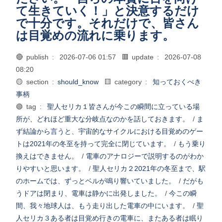
て生きていく！」と決意するだけ
で十分です。それだけで、皆さん
は目覚めの流れに乗ります。
🔴 publish :
2026-07-06 01:57
🟥 update :
2026-07-08
08:20
🟡 section :
should_know
🟨 category :
知っておくべき
事柄
🟢 tag :
聖人セリカ１皆さんが今この瞬間に立っている場
所が、どれほど重大な分岐点なのかを話しておきます。
/
ま
ず結論から言うと、宇宙的なサイクルにおける目覚めのゲー
トは2021年の冬至を持って完全に閉じています。
/
もう乗り
換えはできません。
/
電車のアナロジーで説明するのがわか
りやすいと思います。
/
聖人セリカ２2021年の冬至まで、駅
のホームでは、ずっとベルが鳴り響いていました。
/
だがも
うドアは閉まり、電車は静かに出発しました。
/
今この瞬
間、我々地球人は、もう走り出した電車の中にいます。
/
聖
人セリカ３ある者は目覚め行きの電車に、またある者は眠り