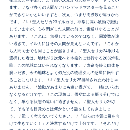
物理次元を卒業し、より高い次元から人類をサポートしてい
ます。
/
なぜ多くの人間がアセンデッドマスターを見ること
ができないかといいますと、次元、つまり周波数が違うから
です。
/
⇩
/
聖人セリカ23イルカは、非常に高い波動で振動
していますが、心を閉ざした人間の前は、素通りすることが
あります。
/
これは、無視しているのではなく、周波数が違
い過ぎて、イルカにはその人間が見えないんです。
/
これか
ら人間同士でも同じことが起きます。
/
聖人セリカ24眠りを
選択した者は、地球が５次元へと本格的に移行する2032年以
降、この地球にはいられなくなります。
/
寿命を終え肉体を
脱いだ後、今の地球とよく似た別の物理次元の惑星に転生す
ることになります。
/
⇩
/
聖人セリカ25排除されたわけじゃ
ありません。
/
波動があまりにも違い過ぎて、一緒にいられ
なくなるだけです。
/
この現象は、優劣による振り分けでは
なく、単なる状態の違いに過ぎません。
/
聖人セリカ26さ
て、そもそも目覚めとは何かという話をしておきましょ
う。
/
難しく考えないでください。
/
「自らの本質に目を向
けて生きていく！」と決意するだけで十分です。
/
それだけ