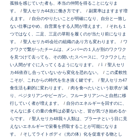
孤独を感じていた者も、本当の仲間を得ることになりま
す。
/
聖人セリカ44次に働き方です。
/
副業率はますます増
えます。
/
自分のやりたいことが明確になり、自分と一致し
ない仕事はやめ、自営業をする人間が増えます。
/
それも１
つではなく、二足、三足の草鞋を履くのが当たり前になりま
す。
/
聖人セリカ45会社の組織のあり方も変わります。
/
ワ
クワクで繋がったチームは、メンバーの１人が別のワクワク
を見つけて去っても、その開いたスペースに、ワクワクした
い人間がすぐに入ってくるようになります。
/
⇩
/
聖人セリ
カ46依存し合っていないから変化を恐れない。
/
この柔軟性
こそが、これからの時代を生き抜く鍵です。
/
聖人セリカ47
食生活も劇的に変わります。
/
肉を食べたいという欲求が 減
り、ベジタリアンやビーガン、フルータリアンへと自然に移
行していく者が増えます。
/
自分のエネルギーを回すのに、
そんなに多くの量の食料は必要ないと、皆が気づき始めるか
らです。
/
聖人セリカ48我々人類は、プラーナという目に見
えないエネルギーで栄養を摂取することが可能になりま
す。
/
そしてライトボディ（光の体）化を促進する物とし