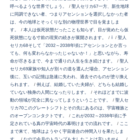
呼べるような世界でしょう。
/
聖人セリカ67一方、新生地球
に同調できない者、つまりアセンションを選択しなかった者
は、今の地球とそっくりな別の物理世界で目を覚ましま
す。
/
本人は仮死状態だったことも知らず、目が覚めたら仮
死状態になる寸前の現実の続きが展開されます。
/
⇩
/
聖人
セリカ68そして「2032～2038年頃にアセンションとか言っ
ても、何も変わらなかったじゃないか！」と思いながら、寿
命が尽きるまで、今まで通りの人生を生き続けます。
/
聖人
セリカ69家族や知人が別々の道を選んだ場合、アセンション
後に、互いの記憶は急速に失われ、過去そのものが塗り換え
られます。
/
例えば、結婚していた夫婦が、どちらも結婚し
ていない独身の人間になったりします。
/
それほどまでに波
動の領域が完全に異なってしまうということです。
/
聖人セ
リカ70このグレートシフトとその先にあるのは、宇宙種族と
のオープンコンタクトです。
/
これが2032～2038年頃に予
定されている真の宇宙時代の幕明けまでの流れです。
/
ここ
まで来て、地球はようやく宇宙連合の仲間入りを果たしま
す。
/
なので今月のトランプも大したことは言いません。
/