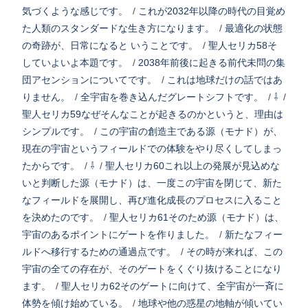
気づくような感じです。
/
これが2032年以降の時代の目覚め
た人類のスタンダードな生き方になります。
/
最適化の状態
の奇跡が、日常になると いうことです。
/
聖人セリカ58そ
していよいよ本題です。
/
2038年前後に起きる前代未問の集
団アセンションについてです。
/
これは地球だけの話ではあ
りません。
/
全宇宙を巻き込んだグレートシフトです。
/
⇩
/
聖人セリカ59なぜそんなことが起きるのかというと、理由は
シンプルです。
/
この宇宙の創造主である源（モナド）が、
現在の宇宙というフィールドでの体験をやり尽くしてしまっ
たからです。
/
⇩
/
聖人セリカ60これ以上の発展が見込めな
いと判断した源（モナド）は、一度この宇宙を閉じて、新た
なフィールドを展開し、再び進化成長のプロセスに入ること
を決めたのです。
/
聖人セリカ61そのため源（モナド）は、
宇宙のあるポイントにゲートを作りました。
/
新たなフィー
ルドへ移行するための通過点です。
/
その時が来れば、この
宇宙の全ての存在が、そのゲートをくぐり抜けることになり
ます。
/
聖人セリカ62そのゲートに向けて、全宇宙が一斉に
体勢を傾け始めている。
/
地球や他の惑星の地軸が傾いてい