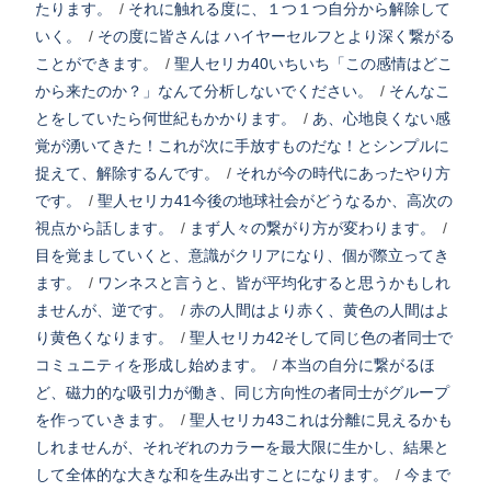
たります。
/
それに触れる度に、１つ１つ自分から解除して
いく。
/
その度に皆さんは ハイヤーセルフとより深く繋がる
ことができます。
/
聖人セリカ40いちいち「この感情はどこ
から来たのか？」なんて分析しないでください。
/
そんなこ
とをしていたら何世紀もかかります。
/
あ、心地良くない感
覚が湧いてきた！これが次に手放すものだな！とシンプルに
捉えて、解除するんです。
/
それが今の時代にあったやり方
です。
/
聖人セリカ41今後の地球社会がどうなるか、高次の
視点から話します。
/
まず人々の繋がり方が変わります。
/
目を覚ましていくと、意識がクリアになり、個が際立ってき
ます。
/
ワンネスと言うと、皆が平均化すると思うかもしれ
ませんが、逆です。
/
赤の人間はより赤く、黄色の人間はよ
り黄色くなります。
/
聖人セリカ42そして同じ色の者同士で
コミュニティを形成し始めます。
/
本当の自分に繋がるほ
ど、磁力的な吸引力が働き、同じ方向性の者同士がグループ
を作っていきます。
/
聖人セリカ43これは分離に見えるかも
しれませんが、それぞれのカラーを最大限に生かし、結果と
して全体的な大きな和を生み出すことになります。
/
今まで