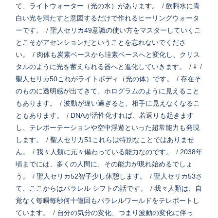
て、ライトウォーター（光の水）があります。
/
飲料水に青
白い光を満たすと意図するだけで作れるヒーリングウォータ
ーです。
/
聖人セリカ49意識の使い方をマスターしていくこ
とこそがアセンションだということを忘れないでくださ
い。
/
肉体も炭素ベースから珪素ベースへと変化し、クリス
タルのように光を蓄えられる器へと進化していきます。
/
⇩
/
聖人セリカ50これがライトボディ（光の体）です。
/
存在そ
のものに透明感が出てきて、ホログラムのように見えること
もあります。
/
波動が違い過ぎると、相手に見えなくなるこ
ともあります。
/
DNAが活性化すれば、若返りも起きます
し、テレポーテーションや空中浮遊といった超常能力も発現
します。
/
聖人セリカ51これらは特別なことではありませ
ん。
/
我々人類に元々備わっている能力なのです。
/
2038年
頃までには、多くの人間に、その能力が現れ始めるでしょ
う。
/
聖人セリカ52智子少し休憩します。
/
聖人セリカ53さ
て、ここからはパラレル シフトの話です。
/
我々人類は、自
覚なく毎瞬毎秒何十億回もパラレルワールドをテレポートし
ています。
/
自分の気分の変化、つまり波動の変化に伴っ