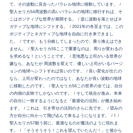
て、その波動に見合ったパラレル地球に移動しています。
/
聖人セリカ54周波数の高いパラレルの地球に移行すれば、そ
こはポジティブな世界が展開する。
/
逆に波動を落とせばネ
ガティブな地球にシフトする。
/
2021年の冬至までは、この
ポジティブとネガティブな地球を自由に行き来できまし
た。
/
ですが、もう分岐してしまったので、乗り換えはでき
ません。
/
聖人セリカ55ここで重要なのは、周りが変わるの
を求めるな！ということです。
/
意地悪な上司がいる世界が
嫌なら、あなたが 周波数を変えて、優しい上司がいるバージ
ョンの地球へシフトすれば良いのです。
/
良い変化が出たの
なら、上司が変わったのではなく、あなたが良い波動の地球
に移動したのです。
/
聖人セリカ56この世界の全ては、自分
の内側の反映でしかないのです。
/
そして統合が進み、本来
の自分に一致するようになると『最適化の法則』が働き始め
ます。
/
これは、引き寄せの法則のさらに先です。
/
望みの
方が自分に向かって飛び込んで来るようになります。
/
⇩
/
聖人セリカ57願う前に、最適なものが魔法のように現れま
す。
/
「そうそうそう！これを望んでいたんだ！」と後から