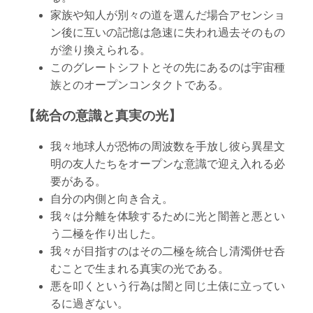
家族や知人が別々の道を選んだ場合アセンショ
ン後に互いの記憶は急速に失われ過去そのもの
が塗り換えられる。
このグレートシフトとその先にあるのは宇宙種
族とのオープンコンタクトである。
【統合の意識と真実の光】
我々地球人が恐怖の周波数を手放し彼ら異星文
明の友人たちをオープンな意識で迎え入れる必
要がある。
自分の内側と向き合え。
我々は分離を体験するために光と闇善と悪とい
う二極を作り出した。
我々が目指すのはその二極を統合し清濁併せ呑
むことで生まれる真実の光である。
悪を叩くという行為は闇と同じ土俵に立ってい
るに過ぎない。