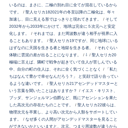
いるのは、まさに、二極の別れ目に全てが混在しているから
です。
/
聖人セリカ182021年の冬至以降の二極化は、年々
加速し、目に見える形ではっきりと現れてきます。
/
そして
2032年から2033年にかけて、地球は完全に５次元へと安定
化します。
/
それまでは、まだ周波数が違う相手が視界に入
ることもあります。
/
聖人セリカ19ですが、同じ地球にいる
はずなのに天国を生きる者と地獄を生きる者。
/
それぐらい
体験に雲泥の差が出ることになります。
/
⇩
/
聖人セリカ20
極端に言えば、隣町で戦争が起きていて住人が苦しんでいる
中、自分の町の住人は、それに全く気づくことなく
/
「私た
ちはなんて豊かで幸せなんだろう？」 と笑顔で語り合ってい
るような違いです。
/
聖人セリカ21アセンデッドマスターと
いう言葉を聞いたことはありますか？
/
イエス・キリスト、
ブッダ、サンジェルマン伯爵など、既にアセンションを果た
した高次元の存在たちのことです。
/
聖人セリカ22彼らは、
物理次元を卒業し、より高い次元から人類をサポートしてい
ます。
/
なぜ多くの人間がアセンデッドマスターを見ること
ができないかといいますと、次元、つまり周波数が違うから