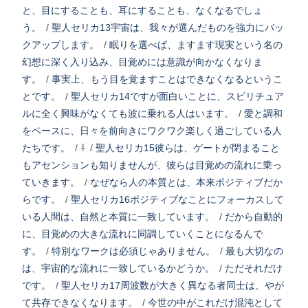
と、目にすることも、耳にすることも、なくなるでしょ
う。
/
聖人セリカ13宇宙は、我々が選んだものを強力にバッ
クアップします。
/
眠りを選べば、ますます現実という名の
幻想に深く入り込み、目覚めには意識が向かなくなりま
す。
/
事実上、もう目を覚ますことはできなくなるというこ
とです。
/
聖人セリカ14ですが面白いことに、スピリチュア
ルに全く興味がなくても波に乗れる人はいます。
/
愛と調和
をベースに、日々を前向きにワクワク楽しく過ごしている人
たちです。
/
⇩
/
聖人セリカ15彼らは、ゲートが閉まること
もアセンションも知りませんが、彼らは目覚めの流れに乗っ
ていきます。
/
なぜなら人の本質とは、本来ポジティブだか
らです。
/
聖人セリカ16ポジティブなことにフォーカスして
いる人間は、自然と本質に一致しています。
/
だから自動的
に、目覚めの大きな流れに同調していくことになるんで
す。
/
特別なワークは必須じゃありません。
/
最も大切なの
は、宇宙的な流れに一致しているかどうか。
/
ただそれだけ
です。
/
聖人セリカ17周波数が大きく異なる者同士は、やが
て共存できなくなります。
/
今世の中がこれだけ混沌として