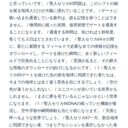
と言っていいです。
/
聖人セリカ63問題は、このシフトの鍵
を握る地球人だけが大幅に遅れていることです。
/
ゲートに
吸い込まれ通過している最中は、誰も記憶を保つことはでき
ません。
/
物理的に眠った状態、仮死状態でゲートを通過す
ることになります。
/
通過する時間は、短ければ１秒程度、
長くても３日ほどとされています。
/
聖人セリカ64その間
に、新たに展開する フィールドで必要な全ての情報や記憶を
ダウンロードし、ゲートを抜けた瞬間に、全く新しいフィー
ルドで目覚めることになります。
/
意識があると、その膨大
な情報のダウンロードの妨げになるからです。
/
⇩
/
聖人セ
リカ65ゲートを抜けた先の新生地球に同調できた者たちは、
今までの地球とは全く違う景色を目にするでしょう。
/
空の
色が違うかもしれない。
/
ユニコーンが歩いている世界かも
しれません。
/
まさに夢を見ているんじゃないかという世界
になります。
/
⇩
/
聖人セリカ66DNAの眠っていた機能が復
活し、空中浮遊や瞬間移動も当たり前になります。
/
天国と
呼べるような世界でしょう。
/
聖人セリカ67一方、新生地球
に同調できない者、つまりアセンションを選択しなかった者