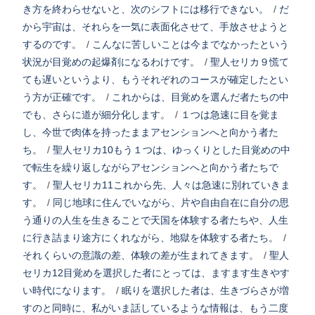
き方を終わらせないと、次のシフトには移行できない。
/
だ
から宇宙は、それらを一気に表面化させて、手放させようと
するのです。
/
こんなに苦しいことは今までなかったという
状況が目覚めの起爆剤になるわけです。
/
聖人セリカ９慌て
ても遅いというより、もうそれぞれのコースが確定したとい
う方が正確です。
/
これからは、目覚めを選んだ者たちの中
でも、さらに道が細分化します。
/
１つは急速に目を覚ま
し、今世で肉体を持ったままアセンションへと向かう者た
ち。
/
聖人セリカ10もう１つは、ゆっくりとした目覚めの中
で転生を繰り返しながらアセンションへと向かう者たちで
す。
/
聖人セリカ11これから先、人々は急速に別れていきま
す。
/
同じ地球に住んでいながら、片や自由自在に自分の思
う通りの人生を生きることで天国を体験する者たちや、人生
に行き詰まり途方にくれながら、地獄を体験する者たち。
/
それくらいの意識の差、体験の差が生まれてきます。
/
聖人
セリカ12目覚めを選択した者にとっては、ますます生きやす
い時代になります。
/
眠りを選択した者は、生きづらさが増
すのと同時に、私がいま話しているような情報は、もう二度