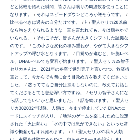
どと比較を始めた瞬間、皆さんは眠りの周波数を使うことに
なります。
/
それはスピードダウンどころか逆そうです。
/
比べるべきは過去の自分だけです。
/
⇩
/
聖人セリカ28以前
なら胸をえぐられるような一言を言われても、今は穏やかで
いられる。
/
それこそが、皆さんが大きくシフトした証拠な
のです。
/
この小さな変化の積み重ねが、やがて大きなシフ
トアップの呼び水となります。
/
目覚めが進むと、細胞レベ
ル、DNAレベルでも変容が始まります。
/
聖人セリカ29智子
セリカさんは、2021年の冬至で選別完了と言いつつ、救済措
置として、今からでも間に合う目覚め方を教えてくださいま
した。
/
黙っててもご自分は損をしないのに、敢えてお話し
てくださるとても慈悲深い方ですね。
/
セリカ智子さんにな
ら話してもいいかと思いました。
/
話を続けます。
/
聖人セ
リカ302032年以降、人類は、今まで停止していたDNAのコ
ードにスイッチが入り、
/
地球のゲームを楽しむために設定
された「火は熱い」「水の中では息ができない」といった常
識や概念がはずれ始めます。
/
⇩
/
聖人セリカ31我々人類
は、有限を体験するために、自らそのルールを設定しまし