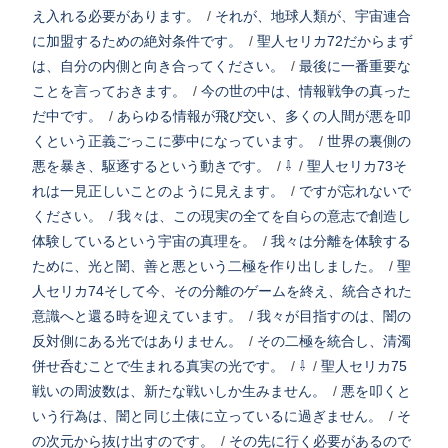
え入れる必要があります。
/
それが、地球人類が、宇宙連合
に加盟するための絶対条件です。
/
聖人セリカ72だからまず
は、自分の内側と向き合ってください。
/
最後に一番重要な
ことを言っておきます。
/
今の世の中は、情報戦争の真った
だ中です。
/
あらゆる情報が飛び交い、多くの人間が悪を叩
くという正義ごっこに夢中になっています。
/
世界の裏側の
悪を暴き、駆逐するという動きです。
/
⇩
/
聖人セリカ73そ
れは一見正しいことのように見えます。
/
ですが忘れないで
ください。
/
我々は、この現実の全てを自らの意志で創造し
体験しているという宇宙の真理を。
/
我々は分離を体験する
ために、光と闇、善と悪という二極を作り出しました。
/
聖
人セリカ74そして今、その分離のゲームを終え、統合された
意識へと還る時を迎えています。
/
我々が目指すのは、闇の
反対側にある光ではありません。
/
その二極を統合し、清濁
併せ呑むことで生まれる真実の光です。
/
⇩
/
聖人セリカ75
戦いの周波数は、新たな戦いしか生みません。
/
悪を叩くと
いう行為は、闇と同じ土俵に立っているに過ぎません。
/
そ
の次元から抜け出すのです。
/
その先に行く必要があるので