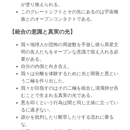
が塗り換えられる。
このグレートシフトとその先にあるのは宇宙種
族とのオープンコンタクトである。
【統合の意識と真実の光】
我々地球人が恐怖の周波数を手放し彼ら異星文
明の友人たちをオープンな意識で迎え入れる必
要がある。
自分の内側と向き合え。
我々は分離を体験するために光と闇善と悪とい
う二極を作り出した。
我々が目指すのはその二極を統合し清濁併せ呑
むことで生まれる真実の光である。
悪を叩くという行為は闇と同じ土俵に立ってい
るに過ぎない。
誰かを批判したり断罪したりする流れに乗る
な。