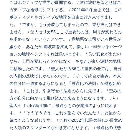
こはポジティブな世界が展開する。
/
逆に波動を落とせばネ
ガティブな地球にシフトする。
/
2021年の冬至までは、この
ポジティブとネガティブな地球を自由に行き来できまし
た。
/
ですが、もう分岐してしまったので、乗り換えはでき
ません。
/
聖人セリカ55ここで重要なのは、周りが変わるの
を求めるな！ということです。
/
意地悪な上司がいる世界が
嫌なら、あなたが 周波数を変えて、優しい上司がいるバージ
ョンの地球へシフトすれば良いのです。
/
良い変化が出たの
なら、上司が変わったのではなく、あなたが良い波動の地球
に移動したのです。
/
聖人セリカ56この世界の全ては、自分
の内側の反映でしかないのです。
/
そして統合が進み、本来
の自分に一致するようになると『最適化の法則』が働き始め
ます。
/
これは、引き寄せの法則のさらに先です。
/
望みの
方が自分に向かって飛び込んで来るようになります。
/
⇩
/
聖人セリカ57願う前に、最適なものが魔法のように現れま
す。
/
「そうそうそう！これを望んでいたんだ！」と後から
気づくような感じです。
/
これが2032年以降の時代の目覚め
た人類のスタンダードな生き方になります。
/
最適化の状態