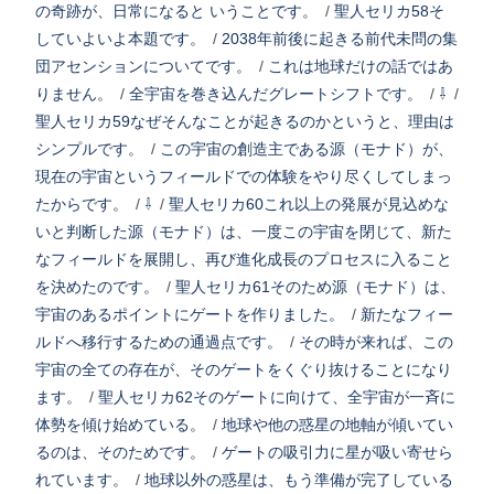
の奇跡が、日常になると いうことです。
/
聖人セリカ58そ
していよいよ本題です。
/
2038年前後に起きる前代未問の集
団アセンションについてです。
/
これは地球だけの話ではあ
りません。
/
全宇宙を巻き込んだグレートシフトです。
/
⇩
/
聖人セリカ59なぜそんなことが起きるのかというと、理由は
シンプルです。
/
この宇宙の創造主である源（モナド）が、
現在の宇宙というフィールドでの体験をやり尽くしてしまっ
たからです。
/
⇩
/
聖人セリカ60これ以上の発展が見込めな
いと判断した源（モナド）は、一度この宇宙を閉じて、新た
なフィールドを展開し、再び進化成長のプロセスに入ること
を決めたのです。
/
聖人セリカ61そのため源（モナド）は、
宇宙のあるポイントにゲートを作りました。
/
新たなフィー
ルドへ移行するための通過点です。
/
その時が来れば、この
宇宙の全ての存在が、そのゲートをくぐり抜けることになり
ます。
/
聖人セリカ62そのゲートに向けて、全宇宙が一斉に
体勢を傾け始めている。
/
地球や他の惑星の地軸が傾いてい
るのは、そのためです。
/
ゲートの吸引力に星が吸い寄せら
れています。
/
地球以外の惑星は、もう準備が完了している