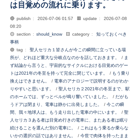
は目覚めの流れに乗ります。
🔴 publish :
2026-07-06 01:57
🟥 update :
2026-07-08
08:20
🟡 section :
should_know
🟨 category :
知っておくべき
事柄
🟢 tag :
聖人セリカ１皆さんが今この瞬間に立っている場
所が、どれほど重大な分岐点なのかを話しておきます。
/
ま
ず結論から言うと、宇宙的なサイクルにおける目覚めのゲー
トは2021年の冬至を持って完全に閉じています。
/
もう乗り
換えはできません。
/
電車のアナロジーで説明するのがわか
りやすいと思います。
/
聖人セリカ２2021年の冬至まで、駅
のホームでは、ずっとベルが鳴り響いていました。
/
だがも
うドアは閉まり、電車は静かに出発しました。
/
今この瞬
間、我々地球人は、もう走り出した電車の中にいます。
/
聖
人セリカ３ある者は目覚め行きの電車に、またある者は眠り
続けることを選んだ別の電車に。
/
これはもう乗るか乗らな
いかの選択の話ではありません。
/
今世で肉体を持ったまま