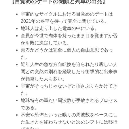
【目覚めのゲートの閉鎖と列車の出発】
宇宙的なサイクルにおける目覚めのゲートは
2021年の冬至を持って完全に閉じている。
地球人は走り出した電車の中にいる。
全員が今世で肉体を持ったまま目を覚ますか否
かを既に決定している。
乗るかどうかは完全に個人の自由意思であっ
た。
近年人生の急な方向転換を迫られたり親しい人
間との突然の別れを経験したり衝撃的な出来事
が頻発した人も多い。
宇宙がそっちじゃないぞと揺さぶりをかけてき
た。
地球特有の重たい周波数が手放されるプロセス
である。
不安や恐怖といった眠りの周波数をベースにし
た生き方を終わらせないと次のシフトには移行