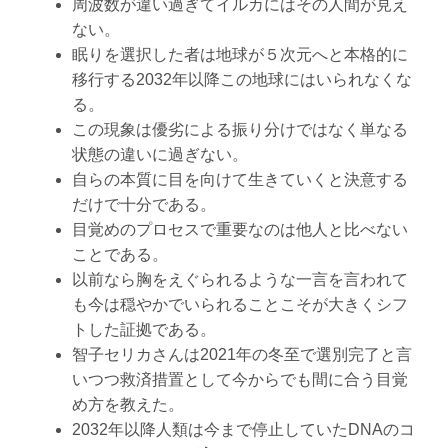
周波数が違い過ぎてイルカにはその人間が見え
ない。
眠りを選択した者は地球が５次元へと本格的に
移行する2032年以降この地球にはいられなくな
る。
この現象は優劣による振り分けではなく単なる
状態の違いに過ぎない。
自らの本質に目を向けて生きていくと決意する
だけで十分である。
目覚めのプロセスで重要なのは他人と比べない
ことである。
以前なら胸をえぐられるような一言を言われて
も今は穏やかでいられることこそが大きくシフ
トした証拠である。
智子セリカさんは2021年の冬至で選別完了と言
いつつ救済措置として今からでも間に合う目覚
め方を教えた。
2032年以降人類は今まで停止していたDNAのコ