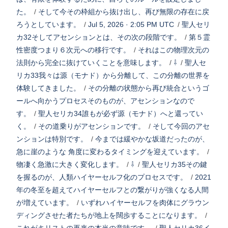
た。
/
そして今その枠組から抜け出し、再び無限の存在に戻
ろうとしています。
/
Jul 5, 2026 · 2:05 PM UTC
/
聖人セリ
カ32そしてアセンションとは、その次の段階です。
/
第５霊
性密度つまり６次元への移行です。
/
それはこの物理次元の
法則から完全に抜けていくことを意味します。
/
⇩
/
聖人セ
リカ33我々は源（モナド）から分離して、この分離の世界を
体験してきました。
/
その分離の状態から再び統合というゴ
ールへ向かうプロセスそのものが、アセンションなので
す。
/
聖人セリカ34誰もが必ず源（モナド）へと還ってい
く。
/
その道乗りがアセンションです。
/
そして今回のアセ
ンションは特別です。
/
今までは緩やかな坂道だったのが、
急に崖のような 角度に変わるタイミングを迎えています。
/
物凄く急激に大きく変化します。
/
⇩
/
聖人セリカ35その鍵
を握るのが、人類ハイヤーセルフ化のプロセスです。
/
2021
年の冬至を超えてハイヤーセルフとの繋がりが強くなる人間
が増えています。
/
いずれハイヤーセルフを肉体にグラウン
ディングさせた者たちが地上を闊歩することになります。
/