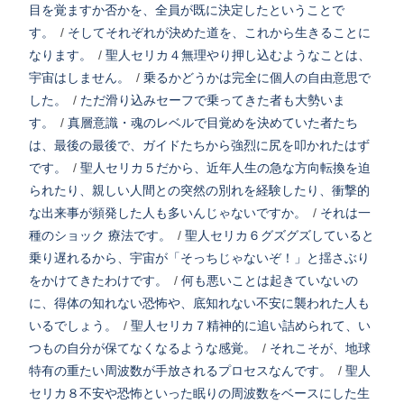
目を覚ますか否かを、全員が既に決定したということで
す。
/
そしてそれぞれが決めた道を、これから生きることに
なります。
/
聖人セリカ４無理やり押し込むようなことは、
宇宙はしません。
/
乗るかどうかは完全に個人の自由意思で
した。
/
ただ滑り込みセーフで乗ってきた者も大勢いま
す。
/
真層意識・魂のレベルで目覚めを決めていた者たち
は、最後の最後で、ガイドたちから強烈に尻を叩かれたはず
です。
/
聖人セリカ５だから、近年人生の急な方向転換を迫
られたり、親しい人間との突然の別れを経験したり、衝撃的
な出来事が頻発した人も多いんじゃないですか。
/
それは一
種のショック 療法です。
/
聖人セリカ６グズグズしていると
乗り遅れるから、宇宙が「そっちじゃないぞ！」と揺さぶり
をかけてきたわけです。
/
何も悪いことは起きていないの
に、得体の知れない恐怖や、底知れない不安に襲われた人も
いるでしょう。
/
聖人セリカ７精神的に追い詰められて、い
つもの自分が保てなくなるような感覚。
/
それこそが、地球
特有の重たい周波数が手放されるプロセスなんです。
/
聖人
セリカ８不安や恐怖といった眠りの周波数をベースにした生