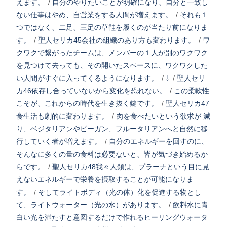
えます。
/
自分のやりたいことが明確になり、自分と一致し
ない仕事はやめ、自営業をする人間が増えます。
/
それも１
つではなく、二足、三足の草鞋を履くのが当たり前になりま
す。
/
聖人セリカ45会社の組織のあり方も変わります。
/
ワ
クワクで繋がったチームは、メンバーの１人が別のワクワク
を見つけて去っても、その開いたスペースに、ワクワクした
い人間がすぐに入ってくるようになります。
/
⇩
/
聖人セリ
カ46依存し合っていないから変化を恐れない。
/
この柔軟性
こそが、これからの時代を生き抜く鍵です。
/
聖人セリカ47
食生活も劇的に変わります。
/
肉を食べたいという欲求が 減
り、ベジタリアンやビーガン、フルータリアンへと自然に移
行していく者が増えます。
/
自分のエネルギーを回すのに、
そんなに多くの量の食料は必要ないと、皆が気づき始めるか
らです。
/
聖人セリカ48我々人類は、プラーナという目に見
えないエネルギーで栄養を摂取することが可能になりま
す。
/
そしてライトボディ（光の体）化を促進する物とし
て、ライトウォーター（光の水）があります。
/
飲料水に青
白い光を満たすと意図するだけで作れるヒーリングウォータ