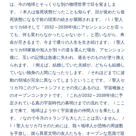
は、今の地球とそっくりな別の物理世界で目を覚ましま
す。
/
本人は仮死状態だったことも知らず、目が覚めたら仮
死状態になる寸前の現実の続きが展開されます。
/
⇩
/
聖人
セリカ68そして「2032～2038年頃にアセンションとか言っ
ても、何も変わらなかったじゃないか！」と思いながら、寿
命が尽きるまで、今まで通りの人生を生き続けます。
/
聖人
セリカ69家族や知人が別々の道を選んだ場合、アセンション
後に、互いの記憶は急速に失われ、過去そのものが塗り換え
られます。
/
例えば、結婚していた夫婦が、どちらも結婚し
ていない独身の人間になったりします。
/
それほどまでに波
動の領域が完全に異なってしまうということです。
/
聖人セ
リカ70このグレートシフトとその先にあるのは、宇宙種族と
のオープンコンタクトです。
/
これが2032～2038年頃に予
定されている真の宇宙時代の幕明けまでの流れです。
/
ここ
まで来て、地球はようやく宇宙連合の仲間入りを果たしま
す。
/
なので今月のトランプも大したことは言いません。
/
⇩
/
聖人セリカ71そのためには、我々地球人が恐怖の周波数
を手放し、彼ら異星文明の友人たちを、オープンな意識で迎