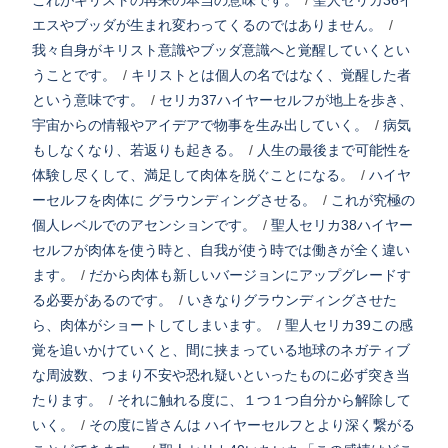
これがキリストの再来の本当の意味です。
/
聖人セリカ36イ
エスやブッダが生まれ変わってくるのではありません。
/
我々自身がキリスト意識やブッダ意識へと覚醒していくとい
うことです。
/
キリストとは個人の名ではなく、覚醒した者
という意味です。
/
セリカ37ハイヤーセルフが地上を歩き、
宇宙からの情報やアイデアで物事を生み出していく。
/
病気
もしなくなり、若返りも起きる。
/
人生の最後まで可能性を
体験し尽くして、満足して肉体を脱ぐことになる。
/
ハイヤ
ーセルフを肉体に グラウンディングさせる。
/
これが究極の
個人レベルでのアセンションです。
/
聖人セリカ38ハイヤー
セルフが肉体を使う時と、自我が使う時では働きが全く違い
ます。
/
だから肉体も新しいバージョンにアップグレードす
る必要があるのです。
/
いきなりグラウンディングさせた
ら、肉体がショートしてしまいます。
/
聖人セリカ39この感
覚を追いかけていくと、間に挟まっている地球のネガティブ
な周波数、つまり不安や恐れ疑いといったものに必ず突き当
たります。
/
それに触れる度に、１つ１つ自分から解除して
いく。
/
その度に皆さんは ハイヤーセルフとより深く繋がる