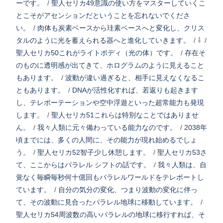
ーです。
/
聖人セリカ49意識の使い方をマスターしていくこ
とこそがアセンションだということを忘れないでくださ
い。
/
肉体も炭素ベースから珪素ベースへと変化し、クリス
タルのように光を蓄えられる器へと進化していきます。
/
⇩
/
聖人セリカ50これがライトボディ（光の体）です。
/
存在そ
のものに透明感が出てきて、ホログラムのように見えること
もあります。
/
波動が違い過ぎると、相手に見えなくなるこ
ともあります。
/
DNAが活性化すれば、若返りも起きます
し、テレポーテーションや空中浮遊といった超常能力も発現
します。
/
聖人セリカ51これらは特別なことではありませ
ん。
/
我々人類に元々備わっている能力なのです。
/
2038年
頃までには、多くの人間に、その能力が現れ始めるでしょ
う。
/
聖人セリカ52智子少し休憩します。
/
聖人セリカ53さ
て、ここからはパラレル シフトの話です。
/
我々人類は、自
覚なく毎瞬毎秒何十億回もパラレルワールドをテレポートし
ています。
/
自分の気分の変化、つまり波動の変化に伴っ
て、その波動に見合ったパラレル地球に移動しています。
/
聖人セリカ54周波数の高いパラレルの地球に移行すれば、そ