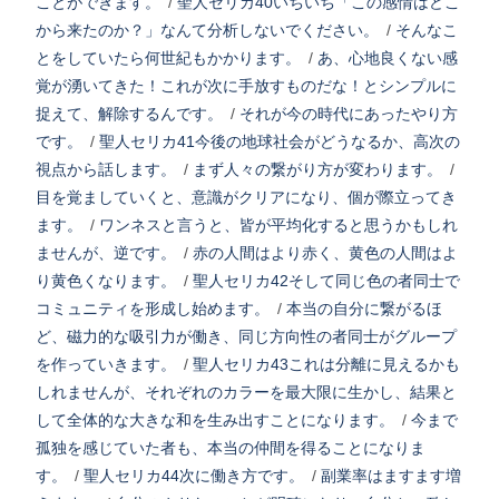
ことができます。
/
聖人セリカ40いちいち「この感情はどこ
から来たのか？」なんて分析しないでください。
/
そんなこ
とをしていたら何世紀もかかります。
/
あ、心地良くない感
覚が湧いてきた！これが次に手放すものだな！とシンプルに
捉えて、解除するんです。
/
それが今の時代にあったやり方
です。
/
聖人セリカ41今後の地球社会がどうなるか、高次の
視点から話します。
/
まず人々の繋がり方が変わります。
/
目を覚ましていくと、意識がクリアになり、個が際立ってき
ます。
/
ワンネスと言うと、皆が平均化すると思うかもしれ
ませんが、逆です。
/
赤の人間はより赤く、黄色の人間はよ
り黄色くなります。
/
聖人セリカ42そして同じ色の者同士で
コミュニティを形成し始めます。
/
本当の自分に繋がるほ
ど、磁力的な吸引力が働き、同じ方向性の者同士がグループ
を作っていきます。
/
聖人セリカ43これは分離に見えるかも
しれませんが、それぞれのカラーを最大限に生かし、結果と
して全体的な大きな和を生み出すことになります。
/
今まで
孤独を感じていた者も、本当の仲間を得ることになりま
す。
/
聖人セリカ44次に働き方です。
/
副業率はますます増