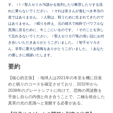
す。
/
⇩
/
聖人セリカ76誰かを批判したり断罪したりする流
れに乗らないでください。
/
それは皆さんが進むべき本当の
道ではありません。
/
人類は、戦うために生まれてきたので
はありません。
/
眠りを終え、元の雄大で純粋でパワフルな
意識に戻るために、今ここにいるのです。
/
そのことを決し
て忘れるないでください。
/
聖人セリカ77私の長い話にお付
き合いいただきありがとうございました。
/
智子セリカさ
ん、非常に重大な情報をありがとうございました。
/
あなた
の優しさに感謝いたします。
要約
【核心的主張】：地球人は2021年の冬至を機に目覚
めと眠りのコースを確定させており、2032年から
2038年のグレートシフトに向けて、恐怖の周波数を
手放し自らの内側と向き合うことで、二極を統合した
真実の光の意識へと覚醒する必要がある。