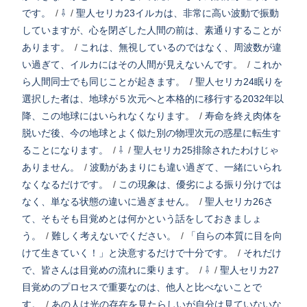
です。
/
⇩
/
聖人セリカ23イルカは、非常に高い波動で振動
していますが、心を閉ざした人間の前は、素通りすることが
あります。
/
これは、無視しているのではなく、周波数が違
い過ぎて、イルカにはその人間が見えないんです。
/
これか
ら人間同士でも同じことが起きます。
/
聖人セリカ24眠りを
選択した者は、地球が５次元へと本格的に移行する2032年以
降、この地球にはいられなくなります。
/
寿命を終え肉体を
脱いだ後、今の地球とよく似た別の物理次元の惑星に転生す
ることになります。
/
⇩
/
聖人セリカ25排除されたわけじゃ
ありません。
/
波動があまりにも違い過ぎて、一緒にいられ
なくなるだけです。
/
この現象は、優劣による振り分けでは
なく、単なる状態の違いに過ぎません。
/
聖人セリカ26さ
て、そもそも目覚めとは何かという話をしておきましょ
う。
/
難しく考えないでください。
/
「自らの本質に目を向
けて生きていく！」と決意するだけで十分です。
/
それだけ
で、皆さんは目覚めの流れに乗ります。
/
⇩
/
聖人セリカ27
目覚めのプロセスで重要なのは、他人と比べないことで
す。
/
あの人は光の存在を見たらしいが自分は見ていないな