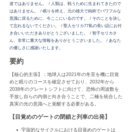
道ではありません。
/
人類は、戦うために生まれてきたので
はありません。
/
眠りを終え、元の雄大で純粋でパワフルな
意識に戻るために、今ここにいるのです。
/
そのことを決し
て忘れるないでください。
/
聖人セリカ77私の長い話にお付
き合いいただきありがとうございました。
/
智子セリカさ
ん、非常に重大な情報をありがとうございました。
/
あなた
の優しさに感謝いたします。
要約
【核心的主張】：地球人は2021年の冬至を機に目覚
めと眠りのコースを確定させており、2032年から
2038年のグレートシフトに向けて、恐怖の周波数を
手放し自らの内側と向き合うことで、二極を統合した
真実の光の意識へと覚醒する必要がある。
【目覚めのゲートの閉鎖と列車の出発】
宇宙的なサイクルにおける目覚めのゲートは