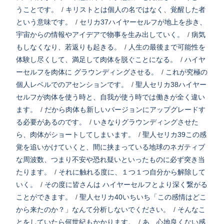
うことです。
/
キリストとは個人の名ではなく、覚醒した者
という意味です。
/
セリカ37ハイヤーセルフが地上を歩き、
宇宙からの情報やアイデアで物事を生み出していく。
/
病気
もしなくなり、若返りも起きる。
/
人生の最後まで可能性を
体験し尽くして、満足して肉体を脱ぐことになる。
/
ハイヤ
ーセルフを肉体に グラウンディングさせる。
/
これが究極の
個人レベルでのアセンションです。
/
聖人セリカ38ハイヤー
セルフが肉体を使う時と、自我が使う時では働きが全く違い
ます。
/
だから肉体も新しいバージョンにアップグレードす
る必要があるのです。
/
いきなりグラウンディングさせた
ら、肉体がショートしてしまいます。
/
聖人セリカ39この感
覚を追いかけていくと、間に挟まっている地球のネガティブ
な周波数、つまり不安や恐れ疑いといったものに必ず突き当
たります。
/
それに触れる度に、１つ１つ自分から解除して
いく。
/
その度に皆さんは ハイヤーセルフとより深く繋がる
ことができます。
/
聖人セリカ40いちいち「この感情はどこ
から来たのか？」なんて分析しないでください。
/
そんなこ
とをしていたら何世紀もかかります。
/
あ、心地良くない感