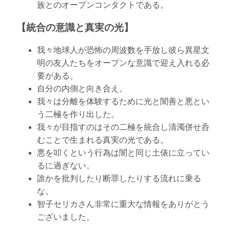
族とのオープンコンタクトである。
【統合の意識と真実の光】
我々地球人が恐怖の周波数を手放し彼ら異星文
明の友人たちをオープンな意識で迎え入れる必
要がある。
自分の内側と向き合え。
我々は分離を体験するために光と闇善と悪とい
う二極を作り出した。
我々が目指すのはその二極を統合し清濁併せ呑
むことで生まれる真実の光である。
悪を叩くという行為は闇と同じ土俵に立ってい
るに過ぎない。
誰かを批判したり断罪したりする流れに乗る
な。
智子セリカさん非常に重大な情報をありがとう
ございました。