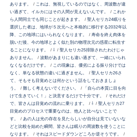
あります。
/
これは、無視しているのではなく、周波数が違
い過ぎて、イルカにはその人間が見えないんです。
/
これか
ら人間同士でも同じことが起きます。
/
聖人セリカ24眠りを
選択した者は、地球が５次元へと本格的に移行する2032年以
降、この地球にはいられなくなります。
/
寿命を終え肉体を
脱いだ後、今の地球とよく似た別の物理次元の惑星に転生す
ることになります。
/
⇩
/
聖人セリカ25排除されたわけじゃ
ありません。
/
波動があまりにも違い過ぎて、一緒にいられ
なくなるだけです。
/
この現象は、優劣による振り分けでは
なく、単なる状態の違いに過ぎません。
/
聖人セリカ26さ
て、そもそも目覚めとは何かという話をしておきましょ
う。
/
難しく考えないでください。
/
「自らの本質に目を向
けて生きていく！」と決意するだけで十分です。
/
それだけ
で、皆さんは目覚めの流れに乗ります。
/
⇩
/
聖人セリカ27
目覚めのプロセスで重要なのは、他人と比べないことで
す。
/
あの人は光の存在を見たらしいが自分は見ていないな
どと比較を始めた瞬間、皆さんは眠りの周波数を使うことに
なります。
/
それはスピードダウンどころか逆そうです。
/