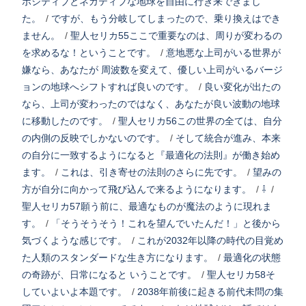
ポジティブとネガティブな地球を自由に行き来できまし
た。
/
ですが、もう分岐してしまったので、乗り換えはでき
ません。
/
聖人セリカ55ここで重要なのは、周りが変わるの
を求めるな！ということです。
/
意地悪な上司がいる世界が
嫌なら、あなたが 周波数を変えて、優しい上司がいるバージ
ョンの地球へシフトすれば良いのです。
/
良い変化が出たの
なら、上司が変わったのではなく、あなたが良い波動の地球
に移動したのです。
/
聖人セリカ56この世界の全ては、自分
の内側の反映でしかないのです。
/
そして統合が進み、本来
の自分に一致するようになると『最適化の法則』が働き始め
ます。
/
これは、引き寄せの法則のさらに先です。
/
望みの
方が自分に向かって飛び込んで来るようになります。
/
⇩
/
聖人セリカ57願う前に、最適なものが魔法のように現れま
す。
/
「そうそうそう！これを望んでいたんだ！」と後から
気づくような感じです。
/
これが2032年以降の時代の目覚め
た人類のスタンダードな生き方になります。
/
最適化の状態
の奇跡が、日常になると いうことです。
/
聖人セリカ58そ
していよいよ本題です。
/
2038年前後に起きる前代未問の集