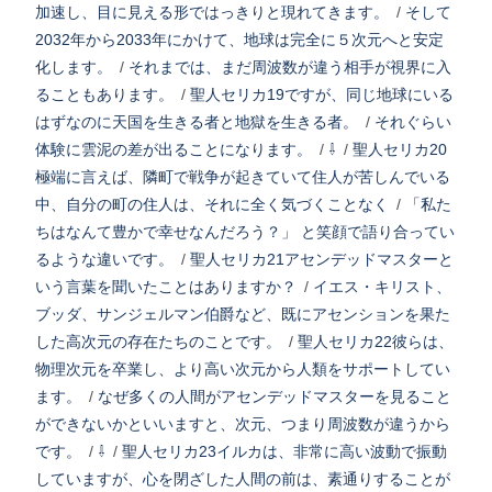
加速し、目に見える形ではっきりと現れてきます。
/
そして
2032年から2033年にかけて、地球は完全に５次元へと安定
化します。
/
それまでは、まだ周波数が違う相手が視界に入
ることもあります。
/
聖人セリカ19ですが、同じ地球にいる
はずなのに天国を生きる者と地獄を生きる者。
/
それぐらい
体験に雲泥の差が出ることになります。
/
⇩
/
聖人セリカ20
極端に言えば、隣町で戦争が起きていて住人が苦しんでいる
中、自分の町の住人は、それに全く気づくことなく
/
「私た
ちはなんて豊かで幸せなんだろう？」 と笑顔で語り合ってい
るような違いです。
/
聖人セリカ21アセンデッドマスターと
いう言葉を聞いたことはありますか？
/
イエス・キリスト、
ブッダ、サンジェルマン伯爵など、既にアセンションを果た
した高次元の存在たちのことです。
/
聖人セリカ22彼らは、
物理次元を卒業し、より高い次元から人類をサポートしてい
ます。
/
なぜ多くの人間がアセンデッドマスターを見ること
ができないかといいますと、次元、つまり周波数が違うから
です。
/
⇩
/
聖人セリカ23イルカは、非常に高い波動で振動
していますが、心を閉ざした人間の前は、素通りすることが