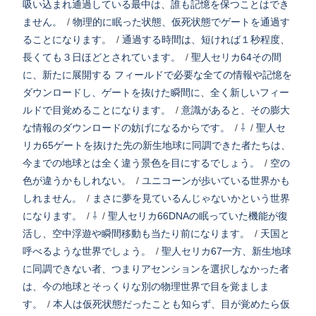
吸い込まれ通過している最中は、誰も記憶を保つことはでき
ません。
/
物理的に眠った状態、仮死状態でゲートを通過す
ることになります。
/
通過する時間は、短ければ１秒程度、
長くても３日ほどとされています。
/
聖人セリカ64その間
に、新たに展開する フィールドで必要な全ての情報や記憶を
ダウンロードし、ゲートを抜けた瞬間に、全く新しいフィー
ルドで目覚めることになります。
/
意識があると、その膨大
な情報のダウンロードの妨げになるからです。
/
⇩
/
聖人セ
リカ65ゲートを抜けた先の新生地球に同調できた者たちは、
今までの地球とは全く違う景色を目にするでしょう。
/
空の
色が違うかもしれない。
/
ユニコーンが歩いている世界かも
しれません。
/
まさに夢を見ているんじゃないかという世界
になります。
/
⇩
/
聖人セリカ66DNAの眠っていた機能が復
活し、空中浮遊や瞬間移動も当たり前になります。
/
天国と
呼べるような世界でしょう。
/
聖人セリカ67一方、新生地球
に同調できない者、つまりアセンションを選択しなかった者
は、今の地球とそっくりな別の物理世界で目を覚ましま
す。
/
本人は仮死状態だったことも知らず、目が覚めたら仮