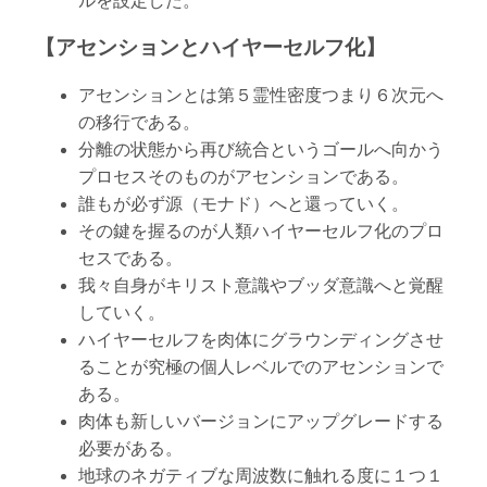
ルを設定した。
【アセンションとハイヤーセルフ化】
アセンションとは第５霊性密度つまり６次元へ
の移行である。
分離の状態から再び統合というゴールへ向かう
プロセスそのものがアセンションである。
誰もが必ず源（モナド）へと還っていく。
その鍵を握るのが人類ハイヤーセルフ化のプロ
セスである。
我々自身がキリスト意識やブッダ意識へと覚醒
していく。
ハイヤーセルフを肉体にグラウンディングさせ
ることが究極の個人レベルでのアセンションで
ある。
肉体も新しいバージョンにアップグレードする
必要がある。
地球のネガティブな周波数に触れる度に１つ１