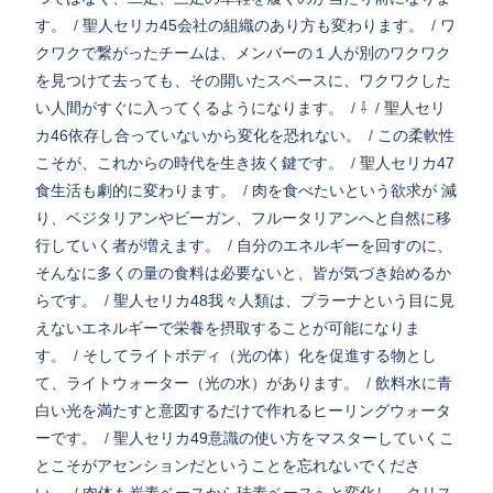
す。
/
聖人セリカ45会社の組織のあり方も変わります。
/
ワ
クワクで繋がったチームは、メンバーの１人が別のワクワク
を見つけて去っても、その開いたスペースに、ワクワクした
い人間がすぐに入ってくるようになります。
/
⇩
/
聖人セリ
カ46依存し合っていないから変化を恐れない。
/
この柔軟性
こそが、これからの時代を生き抜く鍵です。
/
聖人セリカ47
食生活も劇的に変わります。
/
肉を食べたいという欲求が 減
り、ベジタリアンやビーガン、フルータリアンへと自然に移
行していく者が増えます。
/
自分のエネルギーを回すのに、
そんなに多くの量の食料は必要ないと、皆が気づき始めるか
らです。
/
聖人セリカ48我々人類は、プラーナという目に見
えないエネルギーで栄養を摂取することが可能になりま
す。
/
そしてライトボディ（光の体）化を促進する物とし
て、ライトウォーター（光の水）があります。
/
飲料水に青
白い光を満たすと意図するだけで作れるヒーリングウォータ
ーです。
/
聖人セリカ49意識の使い方をマスターしていくこ
とこそがアセンションだということを忘れないでくださ