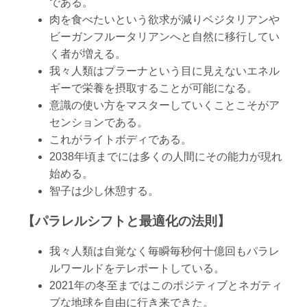
である。
肉を食べたいという欲求が減りベジタリアンや
ビーガンフルータリアンへと自然に移行してい
く者が増える。
我々人類はプラーナという目に見えないエネル
ギーで栄養を摂取することが可能になる。
意識の使い方をマスターしていくことこそがア
センションである。
これがライトボディである。
2038年頃までには多くの人間にその能力が現れ
始める。
智子は少し休憩する。
【パラレルシフトと最適化の法則】
我々人類は自覚なく毎瞬毎秒何十億回もパラレ
ルワールドをテレポートしている。
2021年の冬至まではこのポジティブとネガティ
ブな地球を自由に行き来できた。