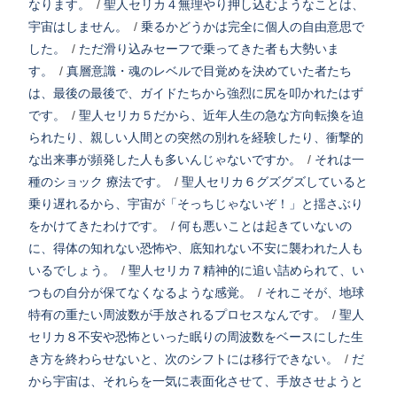
なります。
/
聖人セリカ４無理やり押し込むようなことは、
宇宙はしません。
/
乗るかどうかは完全に個人の自由意思で
した。
/
ただ滑り込みセーフで乗ってきた者も大勢いま
す。
/
真層意識・魂のレベルで目覚めを決めていた者たち
は、最後の最後で、ガイドたちから強烈に尻を叩かれたはず
です。
/
聖人セリカ５だから、近年人生の急な方向転換を迫
られたり、親しい人間との突然の別れを経験したり、衝撃的
な出来事が頻発した人も多いんじゃないですか。
/
それは一
種のショック 療法です。
/
聖人セリカ６グズグズしていると
乗り遅れるから、宇宙が「そっちじゃないぞ！」と揺さぶり
をかけてきたわけです。
/
何も悪いことは起きていないの
に、得体の知れない恐怖や、底知れない不安に襲われた人も
いるでしょう。
/
聖人セリカ７精神的に追い詰められて、い
つもの自分が保てなくなるような感覚。
/
それこそが、地球
特有の重たい周波数が手放されるプロセスなんです。
/
聖人
セリカ８不安や恐怖といった眠りの周波数をベースにした生
き方を終わらせないと、次のシフトには移行できない。
/
だ
から宇宙は、それらを一気に表面化させて、手放させようと