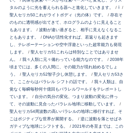
い。
/
肉体も炭素ベースから珪素ベースへと変化し、クリス
タルのように光を蓄えられる器へと進化していきます。
/
⇩
/
聖人セリカ50これがライトボディ（光の体）です。
/
存在そ
のものに透明感が出てきて、ホログラムのように見えること
もあります。
/
波動が違い過ぎると、相手に見えなくなるこ
ともあります。
/
DNAが活性化すれば、若返りも起きます
し、テレポーテーションや空中浮遊といった超常能力も発現
します。
/
聖人セリカ51これらは特別なことではありませ
ん。
/
我々人類に元々備わっている能力なのです。
/
2038年
頃までには、多くの人間に、その能力が現れ始めるでしょ
う。
/
聖人セリカ52智子少し休憩します。
/
聖人セリカ53さ
て、ここからはパラレル シフトの話です。
/
我々人類は、自
覚なく毎瞬毎秒何十億回もパラレルワールドをテレポートし
ています。
/
自分の気分の変化、つまり波動の変化に伴っ
て、その波動に見合ったパラレル地球に移動しています。
/
聖人セリカ54周波数の高いパラレルの地球に移行すれば、そ
こはポジティブな世界が展開する。
/
逆に波動を落とせばネ
ガティブな地球にシフトする。
/
2021年の冬至までは、この