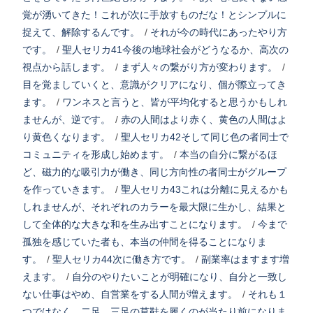
覚が湧いてきた！これが次に手放すものだな！とシンプルに
捉えて、解除するんです。
/
それが今の時代にあったやり方
です。
/
聖人セリカ41今後の地球社会がどうなるか、高次の
視点から話します。
/
まず人々の繋がり方が変わります。
/
目を覚ましていくと、意識がクリアになり、個が際立ってき
ます。
/
ワンネスと言うと、皆が平均化すると思うかもしれ
ませんが、逆です。
/
赤の人間はより赤く、黄色の人間はよ
り黄色くなります。
/
聖人セリカ42そして同じ色の者同士で
コミュニティを形成し始めます。
/
本当の自分に繋がるほ
ど、磁力的な吸引力が働き、同じ方向性の者同士がグループ
を作っていきます。
/
聖人セリカ43これは分離に見えるかも
しれませんが、それぞれのカラーを最大限に生かし、結果と
して全体的な大きな和を生み出すことになります。
/
今まで
孤独を感じていた者も、本当の仲間を得ることになりま
す。
/
聖人セリカ44次に働き方です。
/
副業率はますます増
えます。
/
自分のやりたいことが明確になり、自分と一致し
ない仕事はやめ、自営業をする人間が増えます。
/
それも１
つではなく、二足、三足の草鞋を履くのが当たり前になりま