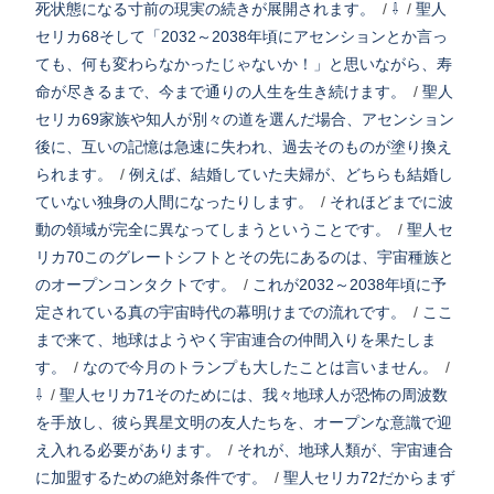
死状態になる寸前の現実の続きが展開されます。
/
⇩
/
聖人
セリカ68そして「2032～2038年頃にアセンションとか言っ
ても、何も変わらなかったじゃないか！」と思いながら、寿
命が尽きるまで、今まで通りの人生を生き続けます。
/
聖人
セリカ69家族や知人が別々の道を選んだ場合、アセンション
後に、互いの記憶は急速に失われ、過去そのものが塗り換え
られます。
/
例えば、結婚していた夫婦が、どちらも結婚し
ていない独身の人間になったりします。
/
それほどまでに波
動の領域が完全に異なってしまうということです。
/
聖人セ
リカ70このグレートシフトとその先にあるのは、宇宙種族と
のオープンコンタクトです。
/
これが2032～2038年頃に予
定されている真の宇宙時代の幕明けまでの流れです。
/
ここ
まで来て、地球はようやく宇宙連合の仲間入りを果たしま
す。
/
なので今月のトランプも大したことは言いません。
/
⇩
/
聖人セリカ71そのためには、我々地球人が恐怖の周波数
を手放し、彼ら異星文明の友人たちを、オープンな意識で迎
え入れる必要があります。
/
それが、地球人類が、宇宙連合
に加盟するための絶対条件です。
/
聖人セリカ72だからまず