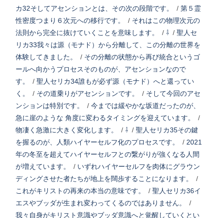
カ32そしてアセンションとは、その次の段階です。
/
第５霊
性密度つまり６次元への移行です。
/
それはこの物理次元の
法則から完全に抜けていくことを意味します。
/
⇩
/
聖人セ
リカ33我々は源（モナド）から分離して、この分離の世界を
体験してきました。
/
その分離の状態から再び統合というゴ
ールへ向かうプロセスそのものが、アセンションなので
す。
/
聖人セリカ34誰もが必ず源（モナド）へと還ってい
く。
/
その道乗りがアセンションです。
/
そして今回のアセ
ンションは特別です。
/
今までは緩やかな坂道だったのが、
急に崖のような 角度に変わるタイミングを迎えています。
/
物凄く急激に大きく変化します。
/
⇩
/
聖人セリカ35その鍵
を握るのが、人類ハイヤーセルフ化のプロセスです。
/
2021
年の冬至を超えてハイヤーセルフとの繋がりが強くなる人間
が増えています。
/
いずれハイヤーセルフを肉体にグラウン
ディングさせた者たちが地上を闊歩することになります。
/
これがキリストの再来の本当の意味です。
/
聖人セリカ36イ
エスやブッダが生まれ変わってくるのではありません。
/
我々自身がキリスト意識やブッダ意識へと覚醒していくとい