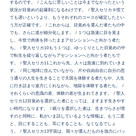
するのです。
/
こんなに苦しいことは今までなかったという
状況が目覚めの起爆剤になるわけです。
/
聖人セリカ９慌て
ても遅いというより、もうそれぞれのコースが確定したとい
う方が正確です。
/
これからは、目覚めを選んだ者たちの中
でも、さらに道が細分化します。
/
１つは急速に目を覚ま
し、今世で肉体を持ったままアセンションへと向かう者た
ち。
/
聖人セリカ10もう１つは、ゆっくりとした目覚めの中
で転生を繰り返しながらアセンションへと向かう者たちで
す。
/
聖人セリカ11これから先、人々は急速に別れていきま
す。
/
同じ地球に住んでいながら、片や自由自在に自分の思
う通りの人生を生きることで天国を体験する者たちや、人生
に行き詰まり途方にくれながら、地獄を体験する者たち。
/
それくらいの意識の差、体験の差が生まれてきます。
/
聖人
セリカ12目覚めを選択した者にとっては、ますます生きやす
い時代になります。
/
眠りを選択した者は、生きづらさが増
すのと同時に、私がいま話しているような情報は、もう二度
と、目にすることも、耳にすることも、なくなるでしょ
う。
/
聖人セリカ13宇宙は、我々が選んだものを強力にバッ