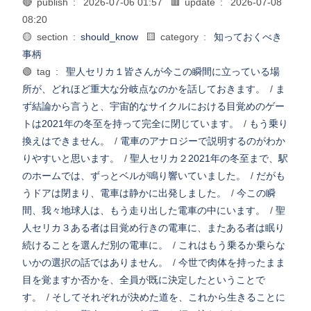
🔴 publish :
2026-07-06 01:57
🟥 update :
2026-07-08
08:20
🟡 section :
should_know
🟨 category :
知っておくべき
事柄
🟢 tag :
聖人セリカ１皆さんが今この瞬間に立っている場
所が、どれほど重大な分岐点なのかを話しておきます。
/
ま
ず結論から言うと、宇宙的なサイクルにおける目覚めのゲー
トは2021年の冬至を持って完全に閉じています。
/
もう乗り
換えはできません。
/
電車のアナロジーで説明するのがわか
りやすいと思います。
/
聖人セリカ２2021年の冬至まで、駅
のホームでは、ずっとベルが鳴り響いていました。
/
だがも
うドアは閉まり、電車は静かに出発しました。
/
今この瞬
間、我々地球人は、もう走り出した電車の中にいます。
/
聖
人セリカ３ある者は目覚め行きの電車に、またある者は眠り
続けることを選んだ別の電車に。
/
これはもう乗るか乗らな
いかの選択の話ではありません。
/
今世で肉体を持ったまま
目を覚ますか否かを、全員が既に決定したということで
す。
/
そしてそれぞれが決めた道を、これから生きることに