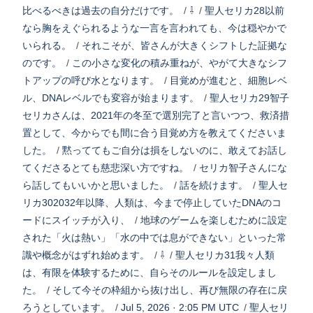
比べるべきは過去の自分だけです。
/
⇩
/
聖人セリカ28以前
なら胸をえぐられるような一言を言われても、今は穏やかで
いられる。
/
それこそが、皆さんが大きくシフトした証拠な
のです。
/
この小さな変化の積み重ねが、やがて大きなシフ
トアップの呼び水となります。
/
目覚めが進むと、細胞レベ
ル、DNAレベルでも変容が始まります。
/
聖人セリカ29智子
セリカさんは、2021年の冬至で選別完了と言いつつ、救済措
置として、今からでも間に合う目覚め方を教えてくださいま
した。
/
黙っててもご自分は損をしないのに、敢えてお話し
てくださるとても慈悲深い方ですね。
/
セリカ智子さんにな
ら話してもいいかと思いました。
/
話を続けます。
/
聖人セ
リカ302032年以降、人類は、今まで停止していたDNAのコ
ードにスイッチが入り、
/
地球のゲームを楽しむために設定
された「火は熱い」「水の中では息ができない」といった常
識や概念がはずれ始めます。
/
⇩
/
聖人セリカ31我々人類
は、有限を体験するために、自らそのルールを設定しまし
た。
/
そして今その枠組から抜け出し、再び無限の存在に戻
ろうとしています。
/
Jul 5, 2026 · 2:05 PM UTC
/
聖人セリ