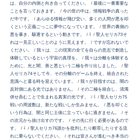
は、自分の内側と向き合ってください。
/
最後に一番重要な
ことを言っておきます。
/
今の世の中は、情報戦争の真った
だ中です。
/
あらゆる情報が飛び交い、多くの人間が悪を叩
くという正義ごっこに夢中になっています。
/
世界の裏側の
悪を暴き、駆逐するという動きです。
/
⇩
/
聖人セリカ73そ
れは一見正しいことのように見えます。
/
ですが忘れないで
ください。
/
我々は、この現実の全てを自らの意志で創造し
体験しているという宇宙の真理を。
/
我々は分離を体験する
ために、光と闇、善と悪という二極を作り出しました。
/
聖
人セリカ74そして今、その分離のゲームを終え、統合された
意識へと還る時を迎えています。
/
我々が目指すのは、闇の
反対側にある光ではありません。
/
その二極を統合し、清濁
併せ呑むことで生まれる真実の光です。
/
⇩
/
聖人セリカ75
戦いの周波数は、新たな戦いしか生みません。
/
悪を叩くと
いう行為は、闇と同じ土俵に立っているに過ぎません。
/
そ
の次元から抜け出すのです。
/
その先に行く必要があるので
す。
/
⇩
/
聖人セリカ76誰かを批判したり断罪したりする流
れに乗らないでください。
/
それは皆さんが進むべき本当の