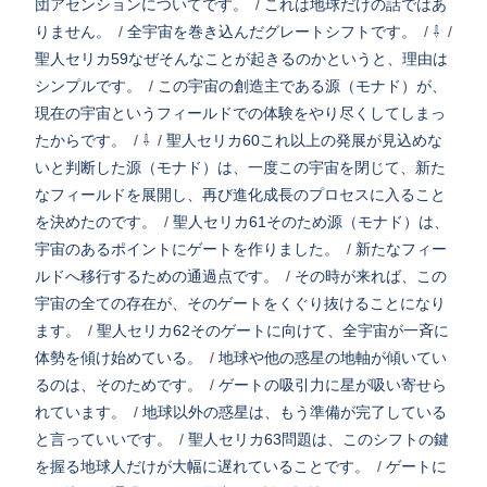
団アセンションについてです。
/
これは地球だけの話ではあ
りません。
/
全宇宙を巻き込んだグレートシフトです。
/
⇩
/
聖人セリカ59なぜそんなことが起きるのかというと、理由は
シンプルです。
/
この宇宙の創造主である源（モナド）が、
現在の宇宙というフィールドでの体験をやり尽くしてしまっ
たからです。
/
⇩
/
聖人セリカ60これ以上の発展が見込めな
いと判断した源（モナド）は、一度この宇宙を閉じて、新た
なフィールドを展開し、再び進化成長のプロセスに入ること
を決めたのです。
/
聖人セリカ61そのため源（モナド）は、
宇宙のあるポイントにゲートを作りました。
/
新たなフィー
ルドへ移行するための通過点です。
/
その時が来れば、この
宇宙の全ての存在が、そのゲートをくぐり抜けることになり
ます。
/
聖人セリカ62そのゲートに向けて、全宇宙が一斉に
体勢を傾け始めている。
/
地球や他の惑星の地軸が傾いてい
るのは、そのためです。
/
ゲートの吸引力に星が吸い寄せら
れています。
/
地球以外の惑星は、もう準備が完了している
と言っていいです。
/
聖人セリカ63問題は、このシフトの鍵
を握る地球人だけが大幅に遅れていることです。
/
ゲートに