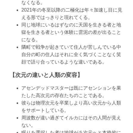
なくなる。
2021年の冬至以降の二極化は年々加速し目に見
える形ではっきりと現れてくる。
同じ地球にいるはずなのに天国を生きる者と地
獄を生きる者という体験に雲泥の差が出ること
になる。
隣町で戦争が起きていて住人が苦しんでいる中
自分の町の住人はそれに全く気づくことなく笑
顔で語り合っているような違いである。
【次元の違いと人類の変容】
アセンデッドマスターは既にアセンションを果
たした高次元の存在たちのことである。
彼らは物理次元を卒業しより高い次元から人類
をサポートしている。
周波数が違い過ぎてイルカにはその人間が見え
ない。
眠りを選択した者は地球が５次元へと本格的に