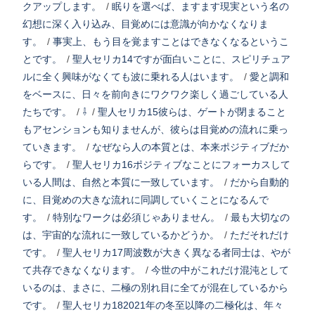
クアップします。
/
眠りを選べば、ますます現実という名の
幻想に深く入り込み、目覚めには意識が向かなくなりま
す。
/
事実上、もう目を覚ますことはできなくなるというこ
とです。
/
聖人セリカ14ですが面白いことに、スピリチュア
ルに全く興味がなくても波に乗れる人はいます。
/
愛と調和
をベースに、日々を前向きにワクワク楽しく過ごしている人
たちです。
/
⇩
/
聖人セリカ15彼らは、ゲートが閉まること
もアセンションも知りませんが、彼らは目覚めの流れに乗っ
ていきます。
/
なぜなら人の本質とは、本来ポジティブだか
らです。
/
聖人セリカ16ポジティブなことにフォーカスして
いる人間は、自然と本質に一致しています。
/
だから自動的
に、目覚めの大きな流れに同調していくことになるんで
す。
/
特別なワークは必須じゃありません。
/
最も大切なの
は、宇宙的な流れに一致しているかどうか。
/
ただそれだけ
です。
/
聖人セリカ17周波数が大きく異なる者同士は、やが
て共存できなくなります。
/
今世の中がこれだけ混沌として
いるのは、まさに、二極の別れ目に全てが混在しているから
です。
/
聖人セリカ182021年の冬至以降の二極化は、年々