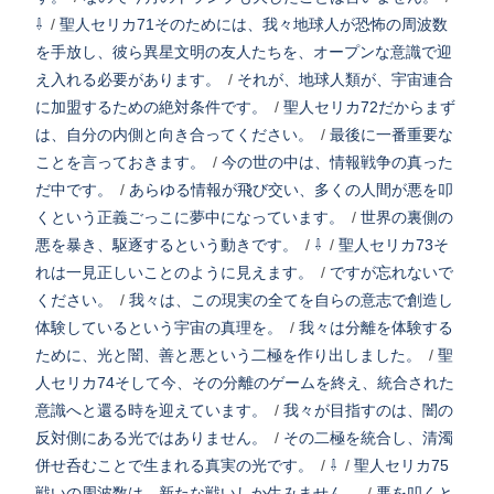
⇩
/
聖人セリカ71そのためには、我々地球人が恐怖の周波数
を手放し、彼ら異星文明の友人たちを、オープンな意識で迎
え入れる必要があります。
/
それが、地球人類が、宇宙連合
に加盟するための絶対条件です。
/
聖人セリカ72だからまず
は、自分の内側と向き合ってください。
/
最後に一番重要な
ことを言っておきます。
/
今の世の中は、情報戦争の真った
だ中です。
/
あらゆる情報が飛び交い、多くの人間が悪を叩
くという正義ごっこに夢中になっています。
/
世界の裏側の
悪を暴き、駆逐するという動きです。
/
⇩
/
聖人セリカ73そ
れは一見正しいことのように見えます。
/
ですが忘れないで
ください。
/
我々は、この現実の全てを自らの意志で創造し
体験しているという宇宙の真理を。
/
我々は分離を体験する
ために、光と闇、善と悪という二極を作り出しました。
/
聖
人セリカ74そして今、その分離のゲームを終え、統合された
意識へと還る時を迎えています。
/
我々が目指すのは、闇の
反対側にある光ではありません。
/
その二極を統合し、清濁
併せ呑むことで生まれる真実の光です。
/
⇩
/
聖人セリカ75
戦いの周波数は、新たな戦いしか生みません。
/
悪を叩くと