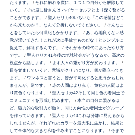
たります。
/
それに触れる度に、１つ１つ自分から解除して
いく。
/
その度に皆さんは ハイヤーセルフとより深く繋がる
ことができます。
/
聖人セリカ40いちいち「この感情はどこ
から来たのか？」なんて分析しないでください。
/
そんなこ
とをしていたら何世紀もかかります。
/
あ、心地良くない感
覚が湧いてきた！これが次に手放すものだな！とシンプルに
捉えて、解除するんです。
/
それが今の時代にあったやり方
です。
/
聖人セリカ41今後の地球社会がどうなるか、高次の
視点から話します。
/
まず人々の繋がり方が変わります。
/
目を覚ましていくと、意識がクリアになり、個が際立ってき
ます。
/
ワンネスと言うと、皆が平均化すると思うかもしれ
ませんが、逆です。
/
赤の人間はより赤く、黄色の人間はよ
り黄色くなります。
/
聖人セリカ42そして同じ色の者同士で
コミュニティを形成し始めます。
/
本当の自分に繋がるほ
ど、磁力的な吸引力が働き、同じ方向性の者同士がグループ
を作っていきます。
/
聖人セリカ43これは分離に見えるかも
しれませんが、それぞれのカラーを最大限に生かし、結果と
して全体的な大きな和を生み出すことになります。
/
今まで