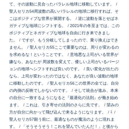
て、その波動に見合ったパラレル地球に移動しています。
/
聖人セリカ54周波数の高いパラレルの地球に移行すれば、そ
こはポジティブな世界が展開する。
/
逆に波動を落とせばネ
ガティブな地球にシフトする。
/
2021年の冬至までは、この
ポジティブとネガティブな地球を自由に行き来できまし
た。
/
ですが、もう分岐してしまったので、乗り換えはでき
ません。
/
聖人セリカ55ここで重要なのは、周りが変わるの
を求めるな！ということです。
/
意地悪な上司がいる世界が
嫌なら、あなたが 周波数を変えて、優しい上司がいるバージ
ョンの地球へシフトすれば良いのです。
/
良い変化が出たの
なら、上司が変わったのではなく、あなたが良い波動の地球
に移動したのです。
/
聖人セリカ56この世界の全ては、自分
の内側の反映でしかないのです。
/
そして統合が進み、本来
の自分に一致するようになると『最適化の法則』が働き始め
ます。
/
これは、引き寄せの法則のさらに先です。
/
望みの
方が自分に向かって飛び込んで来るようになります。
/
⇩
/
聖人セリカ57願う前に、最適なものが魔法のように現れま
す。
/
「そうそうそう！これを望んでいたんだ！」と後から