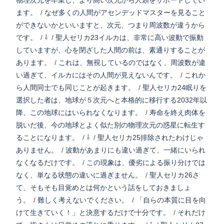
物理次元を卒業し、より高い次元から人類をサポートしてい
ます。
/
なぜ多くの人間がアセンデッドマスターを見ること
ができないかといいますと、次元、つまり周波数が違うから
です。
/
⇩
/
聖人セリカ23イルカは、非常に高い波動で振動
していますが、心を閉ざした人間の前は、素通りすることが
あります。
/
これは、無視しているのではなく、周波数が違
い過ぎて、イルカにはその人間が見えないんです。
/
これか
ら人間同士でも同じことが起きます。
/
聖人セリカ24眠りを
選択した者は、地球が５次元へと本格的に移行する2032年以
降、この地球にはいられなくなります。
/
寿命を終え肉体を
脱いだ後、今の地球とよく似た別の物理次元の惑星に転生す
ることになります。
/
⇩
/
聖人セリカ25排除されたわけじゃ
ありません。
/
波動があまりにも違い過ぎて、一緒にいられ
なくなるだけです。
/
この現象は、優劣による振り分けでは
なく、単なる状態の違いに過ぎません。
/
聖人セリカ26さ
て、そもそも目覚めとは何かという話をしておきましょ
う。
/
難しく考えないでください。
/
「自らの本質に目を向
けて生きていく！」と決意するだけで十分です。
/
それだけ