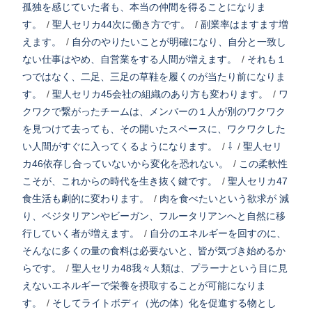
孤独を感じていた者も、本当の仲間を得ることになりま
す。
/
聖人セリカ44次に働き方です。
/
副業率はますます増
えます。
/
自分のやりたいことが明確になり、自分と一致し
ない仕事はやめ、自営業をする人間が増えます。
/
それも１
つではなく、二足、三足の草鞋を履くのが当たり前になりま
す。
/
聖人セリカ45会社の組織のあり方も変わります。
/
ワ
クワクで繋がったチームは、メンバーの１人が別のワクワク
を見つけて去っても、その開いたスペースに、ワクワクした
い人間がすぐに入ってくるようになります。
/
⇩
/
聖人セリ
カ46依存し合っていないから変化を恐れない。
/
この柔軟性
こそが、これからの時代を生き抜く鍵です。
/
聖人セリカ47
食生活も劇的に変わります。
/
肉を食べたいという欲求が 減
り、ベジタリアンやビーガン、フルータリアンへと自然に移
行していく者が増えます。
/
自分のエネルギーを回すのに、
そんなに多くの量の食料は必要ないと、皆が気づき始めるか
らです。
/
聖人セリカ48我々人類は、プラーナという目に見
えないエネルギーで栄養を摂取することが可能になりま
す。
/
そしてライトボディ（光の体）化を促進する物とし