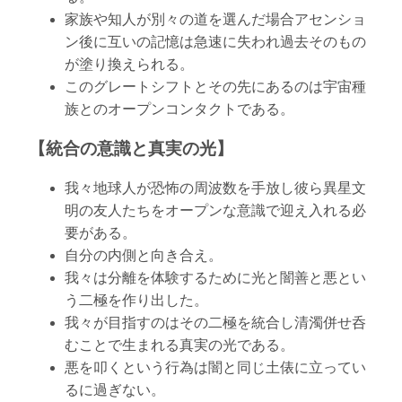
家族や知人が別々の道を選んだ場合アセンショ
ン後に互いの記憶は急速に失われ過去そのもの
が塗り換えられる。
このグレートシフトとその先にあるのは宇宙種
族とのオープンコンタクトである。
【統合の意識と真実の光】
我々地球人が恐怖の周波数を手放し彼ら異星文
明の友人たちをオープンな意識で迎え入れる必
要がある。
自分の内側と向き合え。
我々は分離を体験するために光と闇善と悪とい
う二極を作り出した。
我々が目指すのはその二極を統合し清濁併せ呑
むことで生まれる真実の光である。
悪を叩くという行為は闇と同じ土俵に立ってい
るに過ぎない。