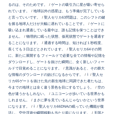
るのは、そのためです。
/
ゲートの吸引力に星が吸い寄せら
れています。
/
地球以外の惑星は、もう準備が完了している
と言っていいです。
/
聖人セリカ63問題は、このシフトの鍵
を握る地球人だけが大幅に遅れていることです。
/
ゲートに
吸い込まれ通過している最中は、誰も記憶を保つことはでき
ません。
/
物理的に眠った状態、仮死状態でゲートを通過す
ることになります。
/
通過する時間は、短ければ１秒程度、
長くても３日ほどとされています。
/
聖人セリカ64その間
に、新たに展開する フィールドで必要な全ての情報や記憶を
ダウンロードし、ゲートを抜けた瞬間に、全く新しいフィー
ルドで目覚めることになります。
/
意識があると、その膨大
な情報のダウンロードの妨げになるからです。
/
⇩
/
聖人セ
リカ65ゲートを抜けた先の新生地球に同調できた者たちは、
今までの地球とは全く違う景色を目にするでしょう。
/
空の
色が違うかもしれない。
/
ユニコーンが歩いている世界かも
しれません。
/
まさに夢を見ているんじゃないかという世界
になります。
/
⇩
/
聖人セリカ66DNAの眠っていた機能が復
活し、空中浮遊や瞬間移動も当たり前になります。
/
天国と