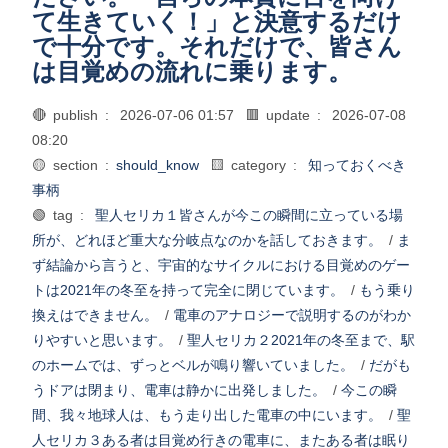
て生きていく！」と決意するだけ
で十分です。それだけで、皆さん
は目覚めの流れに乗ります。
🔴 publish :
2026-07-06 01:57
🟥 update :
2026-07-08
08:20
🟡 section :
should_know
🟨 category :
知っておくべき
事柄
🟢 tag :
聖人セリカ１皆さんが今この瞬間に立っている場
所が、どれほど重大な分岐点なのかを話しておきます。
/
ま
ず結論から言うと、宇宙的なサイクルにおける目覚めのゲー
トは2021年の冬至を持って完全に閉じています。
/
もう乗り
換えはできません。
/
電車のアナロジーで説明するのがわか
りやすいと思います。
/
聖人セリカ２2021年の冬至まで、駅
のホームでは、ずっとベルが鳴り響いていました。
/
だがも
うドアは閉まり、電車は静かに出発しました。
/
今この瞬
間、我々地球人は、もう走り出した電車の中にいます。
/
聖
人セリカ３ある者は目覚め行きの電車に、またある者は眠り