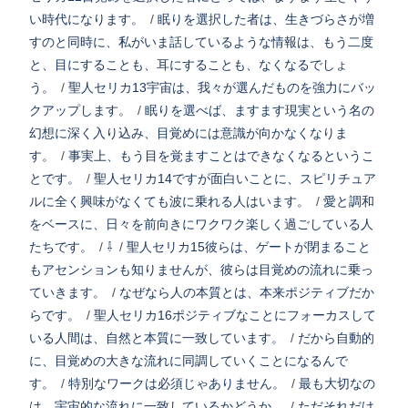
い時代になります。
/
眠りを選択した者は、生きづらさが増
すのと同時に、私がいま話しているような情報は、もう二度
と、目にすることも、耳にすることも、なくなるでしょ
う。
/
聖人セリカ13宇宙は、我々が選んだものを強力にバッ
クアップします。
/
眠りを選べば、ますます現実という名の
幻想に深く入り込み、目覚めには意識が向かなくなりま
す。
/
事実上、もう目を覚ますことはできなくなるというこ
とです。
/
聖人セリカ14ですが面白いことに、スピリチュア
ルに全く興味がなくても波に乗れる人はいます。
/
愛と調和
をベースに、日々を前向きにワクワク楽しく過ごしている人
たちです。
/
⇩
/
聖人セリカ15彼らは、ゲートが閉まること
もアセンションも知りませんが、彼らは目覚めの流れに乗っ
ていきます。
/
なぜなら人の本質とは、本来ポジティブだか
らです。
/
聖人セリカ16ポジティブなことにフォーカスして
いる人間は、自然と本質に一致しています。
/
だから自動的
に、目覚めの大きな流れに同調していくことになるんで
す。
/
特別なワークは必須じゃありません。
/
最も大切なの
は、宇宙的な流れに一致しているかどうか。
/
ただそれだけ