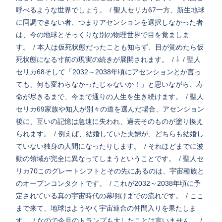
呼べるような世界でしょう。
/
聖人セリカ67一方、新生地球
に同調できない者、つまりアセンションを選択しなかった者
は、今の地球とそっくりな別の物理世界で目を覚ましま
す。
/
本人は仮死状態だったことも知らず、目が覚めたら仮
死状態になる寸前の現実の続きが展開されます。
/
⇩
/
聖人
セリカ68そして「2032～2038年頃にアセンションとか言っ
ても、何も変わらなかったじゃないか！」と思いながら、寿
命が尽きるまで、今まで通りの人生を生き続けます。
/
聖人
セリカ69家族や知人が別々の道を選んだ場合、アセンション
後に、互いの記憶は急速に失われ、過去そのものが塗り換え
られます。
/
例えば、結婚していた夫婦が、どちらも結婚し
ていない独身の人間になったりします。
/
それほどまでに波
動の領域が完全に異なってしまうということです。
/
聖人セ
リカ70このグレートシフトとその先にあるのは、宇宙種族と
のオープンコンタクトです。
/
これが2032～2038年頃に予
定されている真の宇宙時代の幕明けまでの流れです。
/
ここ
まで来て、地球はようやく宇宙連合の仲間入りを果たしま
す。
/
なので今月のトランプも大したことは言いません。
/