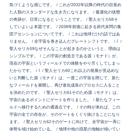
気づくような感じです。
/
これが2032年以降の時代の目覚め
た人類のスタンダードな生き方になります。
/
最適化の状態
の奇跡が、日常になると いうことです。
/
聖人セリカ58そ
していよいよ本題です。
/
2038年前後に起きる前代未問の集
団アセンションについてです。
/
これは地球だけの話ではあ
りません。
/
全宇宙を巻き込んだグレートシフトです。
/
⇩
/
聖人セリカ59なぜそんなことが起きるのかというと、理由は
シンプルです。
/
この宇宙の創造主である源（モナド）が、
現在の宇宙というフィールドでの体験をやり尽くしてしまっ
たからです。
/
⇩
/
聖人セリカ60これ以上の発展が見込めな
いと判断した源（モナド）は、一度この宇宙を閉じて、新た
なフィールドを展開し、再び進化成長のプロセスに入ること
を決めたのです。
/
聖人セリカ61そのため源（モナド）は、
宇宙のあるポイントにゲートを作りました。
/
新たなフィー
ルドへ移行するための通過点です。
/
その時が来れば、この
宇宙の全ての存在が、そのゲートをくぐり抜けることになり
ます。
/
聖人セリカ62そのゲートに向けて、全宇宙が一斉に
体勢を傾け始めている。
/
地球や他の惑星の地軸が傾いてい