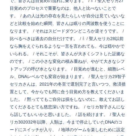
で、皆さんは目覚めの流れに乗ります。
/
⇩
/
聖人セリカ27
目覚めのプロセスで重要なのは、他人と比べないことで
す。
/
あの人は光の存在を見たらしいが自分は見ていないな
どと比較を始めた瞬間、皆さんは眠りの周波数を使うことに
なります。
/
それはスピードダウンどころか逆そうです。
/
比べるべきは過去の自分だけです。
/
⇩
/
聖人セリカ28以前
なら胸をえぐられるような一言を言われても、今は穏やかで
いられる。
/
それこそが、皆さんが大きくシフトした証拠な
のです。
/
この小さな変化の積み重ねが、やがて大きなシフ
トアップの呼び水となります。
/
目覚めが進むと、細胞レベ
ル、DNAレベルでも変容が始まります。
/
聖人セリカ29智子
セリカさんは、2021年の冬至で選別完了と言いつつ、救済措
置として、今からでも間に合う目覚め方を教えてくださいま
した。
/
黙っててもご自分は損をしないのに、敢えてお話し
てくださるとても慈悲深い方ですね。
/
セリカ智子さんにな
ら話してもいいかと思いました。
/
話を続けます。
/
聖人セ
リカ302032年以降、人類は、今まで停止していたDNAのコ
ードにスイッチが入り、
/
地球のゲームを楽しむために設定