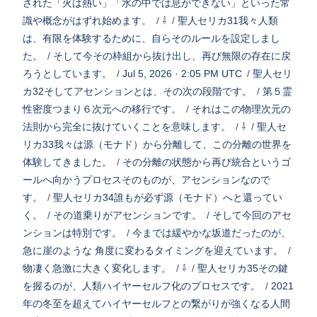
された「火は熱い」「水の中では息ができない」といった常
識や概念がはずれ始めます。
/
⇩
/
聖人セリカ31我々人類
は、有限を体験するために、自らそのルールを設定しまし
た。
/
そして今その枠組から抜け出し、再び無限の存在に戻
ろうとしています。
/
Jul 5, 2026 · 2:05 PM UTC
/
聖人セリ
カ32そしてアセンションとは、その次の段階です。
/
第５霊
性密度つまり６次元への移行です。
/
それはこの物理次元の
法則から完全に抜けていくことを意味します。
/
⇩
/
聖人セ
リカ33我々は源（モナド）から分離して、この分離の世界を
体験してきました。
/
その分離の状態から再び統合というゴ
ールへ向かうプロセスそのものが、アセンションなので
す。
/
聖人セリカ34誰もが必ず源（モナド）へと還ってい
く。
/
その道乗りがアセンションです。
/
そして今回のアセ
ンションは特別です。
/
今までは緩やかな坂道だったのが、
急に崖のような 角度に変わるタイミングを迎えています。
/
物凄く急激に大きく変化します。
/
⇩
/
聖人セリカ35その鍵
を握るのが、人類ハイヤーセルフ化のプロセスです。
/
2021
年の冬至を超えてハイヤーセルフとの繋がりが強くなる人間