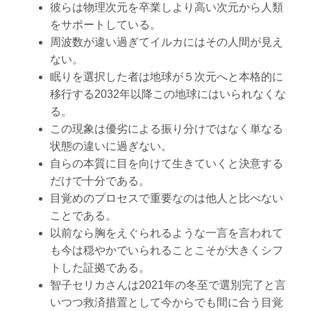
彼らは物理次元を卒業しより高い次元から人類
をサポートしている。
周波数が違い過ぎてイルカにはその人間が見え
ない。
眠りを選択した者は地球が５次元へと本格的に
移行する2032年以降この地球にはいられなくな
る。
この現象は優劣による振り分けではなく単なる
状態の違いに過ぎない。
自らの本質に目を向けて生きていくと決意する
だけで十分である。
目覚めのプロセスで重要なのは他人と比べない
ことである。
以前なら胸をえぐられるような一言を言われて
も今は穏やかでいられることこそが大きくシフ
トした証拠である。
智子セリカさんは2021年の冬至で選別完了と言
いつつ救済措置として今からでも間に合う目覚