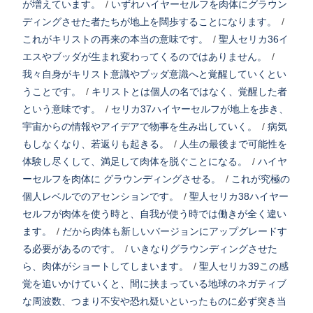
が増えています。
/
いずれハイヤーセルフを肉体にグラウン
ディングさせた者たちが地上を闊歩することになります。
/
これがキリストの再来の本当の意味です。
/
聖人セリカ36イ
エスやブッダが生まれ変わってくるのではありません。
/
我々自身がキリスト意識やブッダ意識へと覚醒していくとい
うことです。
/
キリストとは個人の名ではなく、覚醒した者
という意味です。
/
セリカ37ハイヤーセルフが地上を歩き、
宇宙からの情報やアイデアで物事を生み出していく。
/
病気
もしなくなり、若返りも起きる。
/
人生の最後まで可能性を
体験し尽くして、満足して肉体を脱ぐことになる。
/
ハイヤ
ーセルフを肉体に グラウンディングさせる。
/
これが究極の
個人レベルでのアセンションです。
/
聖人セリカ38ハイヤー
セルフが肉体を使う時と、自我が使う時では働きが全く違い
ます。
/
だから肉体も新しいバージョンにアップグレードす
る必要があるのです。
/
いきなりグラウンディングさせた
ら、肉体がショートしてしまいます。
/
聖人セリカ39この感
覚を追いかけていくと、間に挟まっている地球のネガティブ
な周波数、つまり不安や恐れ疑いといったものに必ず突き当