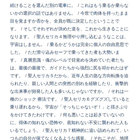
続けることを選んだ別の電車に。
/
これはもう乗るか乗らな
いかの選択の話ではありません。
/
今世で肉体を持ったまま
目を覚ますか否かを、全員が既に決定したということで
す。
/
そしてそれぞれが決めた道を、これから生きることに
なります。
/
聖人セリカ４無理やり押し込むようなことは、
宇宙はしません。
/
乗るかどうかは完全に個人の自由意思で
した。
/
ただ滑り込みセーフで乗ってきた者も大勢いま
す。
/
真層意識・魂のレベルで目覚めを決めていた者たち
は、最後の最後で、ガイドたちから強烈に尻を叩かれたはず
です。
/
聖人セリカ５だから、近年人生の急な方向転換を迫
られたり、親しい人間との突然の別れを経験したり、衝撃的
な出来事が頻発した人も多いんじゃないですか。
/
それは一
種のショック 療法です。
/
聖人セリカ６グズグズしていると
乗り遅れるから、宇宙が「そっちじゃないぞ！」と揺さぶり
をかけてきたわけです。
/
何も悪いことは起きていないの
に、得体の知れない恐怖や、底知れない不安に襲われた人も
いるでしょう。
/
聖人セリカ７精神的に追い詰められて、い
つもの自分が保てなくなるような感覚。
/
それこそが、地球