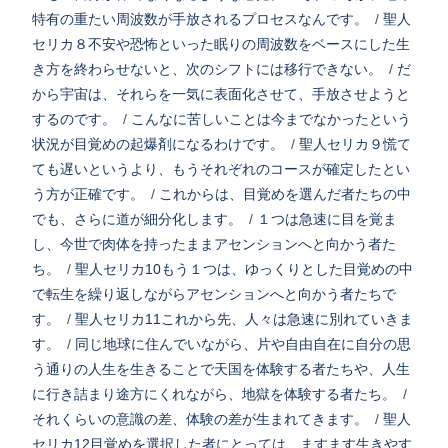
特有の重たい周波数が手放されるプロセスなんです。
/
聖人
セリカ８不安や恐怖といった眠りの周波数をベースにした生
き方を終わらせないと、次のシフトには移行できない。
/
だ
から宇宙は、それらを一気に表面化させて、手放させようと
するのです。
/
こんなに苦しいことは今までなかったという
状況が目覚めの起爆剤になるわけです。
/
聖人セリカ９慌て
ても遅いというより、もうそれぞれのコースが確定したとい
う方が正確です。
/
これからは、目覚めを選んだ者たちの中
でも、さらに道が細分化します。
/
１つは急速に目を覚ま
し、今世で肉体を持ったままアセンションへと向かう者た
ち。
/
聖人セリカ10もう１つは、ゆっくりとした目覚めの中
で転生を繰り返しながらアセンションへと向かう者たちで
す。
/
聖人セリカ11これから先、人々は急速に別れていきま
す。
/
同じ地球に住んでいながら、片や自由自在に自分の思
う通りの人生を生きることで天国を体験する者たちや、人生
に行き詰まり途方にくれながら、地獄を体験する者たち。
/
それくらいの意識の差、体験の差が生まれてきます。
/
聖人
セリカ12目覚めを選択した者にとっては、ますます生きやす