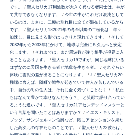
です。
/
聖人セリカ17周波数が大きく異なる者同士は、やが
て共存できなくなります。
/
今世の中がこれだけ混沌として
いるのは、まさに、二極の別れ目に全てが混在しているから
です。
/
聖人セリカ182021年の冬至以降の二極化は、年々
加速し、目に見える形ではっきりと現れてきます。
/
そして
2032年から2033年にかけて、地球は完全に５次元へと安定
化します。
/
それまでは、まだ周波数が違う相手が視界に入
ることもあります。
/
聖人セリカ19ですが、同じ地球にいる
はずなのに天国を生きる者と地獄を生きる者。
/
それぐらい
体験に雲泥の差が出ることになります。
/
⇩
/
聖人セリカ20
極端に言えば、隣町で戦争が起きていて住人が苦しんでいる
中、自分の町の住人は、それに全く気づくことなく
/
「私た
ちはなんて豊かで幸せなんだろう？」 と笑顔で語り合ってい
るような違いです。
/
聖人セリカ21アセンデッドマスターと
いう言葉を聞いたことはありますか？
/
イエス・キリスト、
ブッダ、サンジェルマン伯爵など、既にアセンションを果た
した高次元の存在たちのことです。
/
聖人セリカ22彼らは、