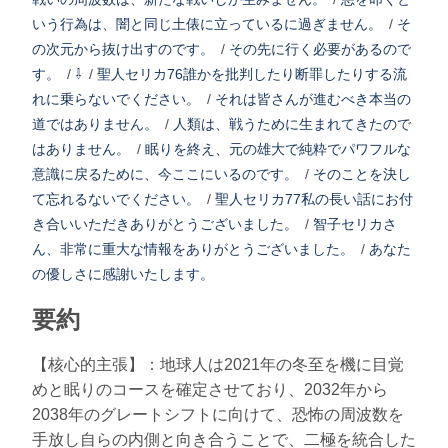
いう行為は、闇と同じ土俵に立っているに過ぎません。
/
そ
の次元から抜け出すのです。
/
その先に行く必要があるので
す。
/
⇩
/
聖人セリカ76誰かを批判したり断罪したりする流
れに乗らないでください。
/
それは皆さんが進むべき本当の
道ではありません。
/
人類は、戦うために生まれてきたので
はありません。
/
眠りを終え、元の雄大で純粋でパワフルな
意識に戻るために、今ここにいるのです。
/
そのことを決し
て忘れるないでください。
/
聖人セリカ77私の長い話にお付
き合いいただきありがとうございました。
/
智子セリカさ
ん、非常に重大な情報をありがとうございました。
/
あなた
の優しさに感謝いたします。
要約
【核心的主張】：地球人は2021年の冬至を機に目覚
めと眠りのコースを確定させており、2032年から
2038年のグレートシフトに向けて、恐怖の周波数を
手放し自らの内側と向き合うことで、二極を統合した