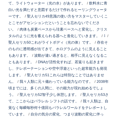
て、ライトウォーター（光の水）があります。
/
飲料水に青
白い光を満たすと意図するだけで作れるヒーリングウォータ
ーです。
/
聖人セリカ49意識の使い方をマスターしていくこ
とこそがアセンションだということを忘れないでくださ
い。
/
肉体も炭素ベースから珪素ベースへと変化し、クリス
タルのように光を蓄えられる器へと進化していきます。
/
⇩
/
聖人セリカ50これがライトボディ（光の体）です。
/
存在そ
のものに透明感が出てきて、ホログラムのように見えること
もあります。
/
波動が違い過ぎると、相手に見えなくなるこ
ともあります。
/
DNAが活性化すれば、若返りも起きます
し、テレポーテーションや空中浮遊といった超常能力も発現
します。
/
聖人セリカ51これらは特別なことではありませ
ん。
/
我々人類に元々備わっている能力なのです。
/
2038年
頃までには、多くの人間に、その能力が現れ始めるでしょ
う。
/
聖人セリカ52智子少し休憩します。
/
聖人セリカ53さ
て、ここからはパラレル シフトの話です。
/
我々人類は、自
覚なく毎瞬毎秒何十億回もパラレルワールドをテレポートし
ています。
/
自分の気分の変化、つまり波動の変化に伴っ