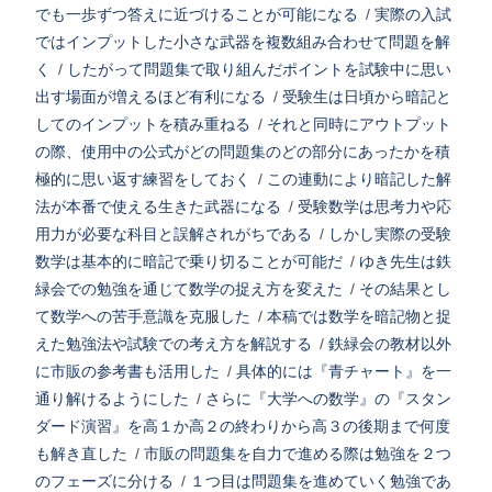
でも一歩ずつ答えに近づけることが可能になる
/
実際の入試
ではインプットした小さな武器を複数組み合わせて問題を解
く
/
したがって問題集で取り組んだポイントを試験中に思い
出す場面が増えるほど有利になる
/
受験生は日頃から暗記と
してのインプットを積み重ねる
/
それと同時にアウトプット
の際、使用中の公式がどの問題集のどの部分にあったかを積
極的に思い返す練習をしておく
/
この連動により暗記した解
法が本番で使える生きた武器になる
/
受験数学は思考力や応
用力が必要な科目と誤解されがちである
/
しかし実際の受験
数学は基本的に暗記で乗り切ることが可能だ
/
ゆき先生は鉄
緑会での勉強を通じて数学の捉え方を変えた
/
その結果とし
て数学への苦手意識を克服した
/
本稿では数学を暗記物と捉
えた勉強法や試験での考え方を解説する
/
鉄緑会の教材以外
に市販の参考書も活用した
/
具体的には『青チャート』を一
通り解けるようにした
/
さらに『大学への数学』の『スタン
ダード演習』を高１か高２の終わりから高３の後期まで何度
も解き直した
/
市販の問題集を自力で進める際は勉強を２つ
のフェーズに分ける
/
１つ目は問題集を進めていく勉強であ