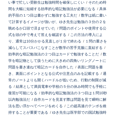
い事で忙しい受験生は勉強時間を確保しにくい
/
そのため時
間を大幅に短縮する効率的な暗記勉強法が必要になる
/
具体
的手段の１つ目は書かずに勉強する工夫だ
/
数学は紙に書い
て計算するイメージが強いが、ゆき先生は勉強の３分の２を
眺めるか口頭で済ませていた
/
問題のポイントや使用する公
式を頭の中で考えて答えを確認する
/
この方法の導入によ
り、通常は10分かかる見直しが１分で終わる
/
１問の重さを
減らしてスパスパこなすことが数学の苦手克服に直結する
/
効率的な暗記勉強法の２つ目はカードで勉強することだ
/
数
学を暗記物として扱うために大きめの四角いリングノートに
問題を書き連ねて暗記カードを自作した
/
表面に問題を書
き、裏面にポイントとなる公式や注意点のみを記載する
/
通
常のノートよりも開くハードルが低いため、行動の制限が減
る
/
結果として満員電車や学校の５分の休み時間でも手軽に
復習が可能になる
/
効率的な暗記勉強法の３つ目は１問10秒
以内勉強法だ
/
自作カードを見直す際は問題を見て瞬時に解
法を思い浮かべてページをめくる
/
この超高速のテンポを維
持することが重要である
/
ゆき先生は医学部での国試勉強時