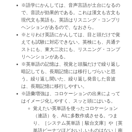
※語学にかんしては、音声言語が土台になるの
で、音読が効果的である。これは漢文も古文も
現代文も英語も。英語はリスニング・コンプリ
ヘンションがあるので、なおさら。
※とりわけ英語にかんしては、目と頭だけで覚
えても試験に対応できない。英検にも、共通テ
ストにも、東大二次にも、リスニング・コンプ
リヘンションがある。
※英単語の記憶は、視覚と頭脳だけで繰り返し
暗記しても、長期記憶には移行しづらいと思
う。繰り返し聞いた、繰り返し発音した音波
は、長期記憶に移行しやすい。
※語彙増強は、コロケーションの出来によって
はイメージ化しやすく、スッと頭にはいる。
覚えたい英単語を使ったコロケーション
（連語）を、AIに多数作成させる。つま
り、［システム英単語｜駿台文庫］や［英
単語ピーナツほどおいしいものはない｜南