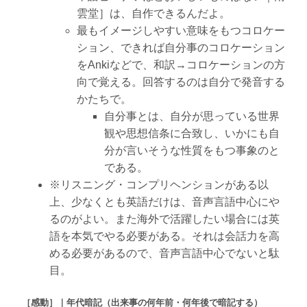
雲堂］は、自作できるんだよ。
最もイメージしやすい意味をもつコロケー
ション、できれば自分事のコロケーション
をAnkiなどで、和訳→コロケーションの方
向で覚える。回答するのは自分で発音する
かたちで。
自分事とは、自分が思っている世界
観や思想信条に合致し、いかにも自
分が言いそうな性質をもつ事象のと
である。
※リスニング・コンプリヘンションがある以
上、少なくとも英語だけは、音声言語中心にや
るのがよい。また海外で活躍したい場合には英
語を本気でやる必要がある。それは会話力を高
める必要があるので、音声言語中心でないと駄
目。
［感動］｜年代暗記（出来事の何年前・何年後で暗記する）