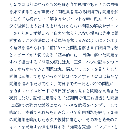
り２つ目は前にやったものを解き直す勉強である
/
この両輪
を維持することが重要だ
/
問題集を進める段階では問題を解
けなくても構わない
/
解き方やポイントを頭に刻んでいく
/
深く理解しようとするよりも分からない問題の解放やポイン
トをとりあえず覚える
/
自力で覚えられない場合は先生に質
問する
/
この方法により英単語を覚えるかのようにテンポよ
く勉強を進められる
/
前にやった問題を解き直す段階では数
とスピードが大切である
/
基本的には１日前に解いた問題を
すべて復習する
/
問題の横には丸、三角、バツの記号をつけ
る
/
すらすらできた問題は丸、悩んだりヒントを見たりした
問題は三角、できなかった問題はバツとする
/
翌日は新たな
問題を進めるだけでなく、前日までの三角とバツの問題に目
を通す
/
ハイスピードで５日ほど繰り返すと問題を見飽きた
状態になり、記憶に定着する
/
短期間で何度も復習した問題
は試験での強力な武器になる
/
小さな武器をインプットして
暗記し、本番でそれらを組み合わせて応用問題を解く
/
１冊
の問題集を暗記したら次の教材に進むが、その際も過去のテ
キストを見返す習慣を維持する
/
知識を完璧にインプットし