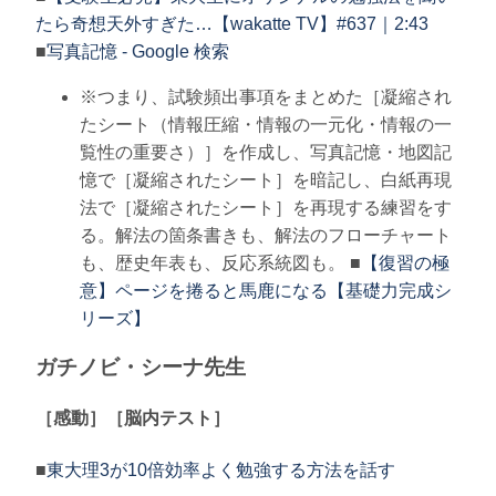
たら奇想天外すぎた…【wakatte TV】#637｜2:43
■
写真記憶 - Google 検索
※つまり、試験頻出事項をまとめた［凝縮され
たシート（情報圧縮・情報の一元化・情報の一
覧性の重要さ）］を作成し、写真記憶・地図記
憶で［凝縮されたシート］を暗記し、白紙再現
法で［凝縮されたシート］を再現する練習をす
る。解法の箇条書きも、解法のフローチャート
も、歴史年表も、反応系統図も。 ■
【復習の極
意】ページを捲ると馬鹿になる【基礎力完成シ
リーズ】
ガチノビ・シーナ先生
［感動］［脳内テスト］
■
東大理3が10倍効率よく勉強する方法を話す