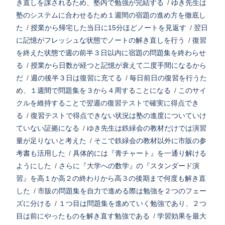
き直しを課されるため、塾内で勉強が完結する
/
ゆき先生は
塾のシステムに合わせるため１週間の宿題の進め方を徹底し
た
/
授業から帰宅した当日に15分ほどノートを見返す
/
翌日
に記憶がフレッシュな状態でノートの解き直しを行う
/
復習
を終えた状態で週の前半３日以内に宿題の問題集を終わらせ
る
/
授業から日数が経つと記憶が衰えて二度手間になるから
だ
/
週の後半３日は復習に充てる
/
毎日前日の復習を行うた
め、１週間で問題集を３から４周することになる
/
このサイ
クルを維持することで翌週の復習テストで確実に得点でき
る
/
復習テストで得点できない状況は塾の進度についていけ
ていない証拠になる
/
ゆき先生は鉄緑会の教材だけでは演習
量が足りないと考えた
/
そこで鉄緑会の教材以外に市販の参
考書も活用した
/
具体的には『青チャート』を一通り解ける
ようにした
/
さらに『大学への数学』の『スタンダード演
習』を高１か高２の終わりから高３の後期まで何度も解き直
した
/
市販の問題集を自力で進める際は勉強を２つのフェー
ズに分ける
/
１つ目は問題集を進めていく勉強であり、２つ
目は前にやったものを解き直す勉強である
/
学習効果を最大