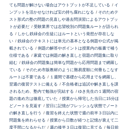
ても問題が解けない場合はアウトプットが不足している
/
イ
ンプットを活かせなければ宝の持ち腐れになる
/
そのためテ
スト形式の塾の問題の見直しや過去問演習によるアウトプッ
トが必要だ
/
受験業界では志望校別の問題集ルートが語られ
る
/
しかし鉄緑会の生徒にはルートという発想が存在しな
い
/
鉄緑会のテキストには単元の基本となる例題や公式が掲
載されている
/
例題の解答やポイントは授業内の板書で補う
仕様である
/
家庭では例題の解き直しと宿題の問題集に取り
組む
/
鉄緑会の問題集は簡単な問題から応用問題まで網羅し
ている
/
そのため市販教材のように難易度順に何冊もこなす
ルートは不要である
/
１週間で基礎から応用までを網羅し、
翌週の復習テストに備える
/
不合格者は追試や解き直しを課
されるため、塾内で勉強が完結する
/
ゆき先生の１週間の宿
題の進め方は徹底していた
/
授業から帰宅した当日に15分ほ
どノートを見返す
/
翌日に記憶がフレッシュな状態でノート
の解き直しを行う
/
復習を終えた状態で週の前半３日以内に
問題集を終わらせる
/
授業から日数が経つと記憶が衰えて二
度手間になるからだ
/
週の後半３日は復習に充てる
/
毎日前