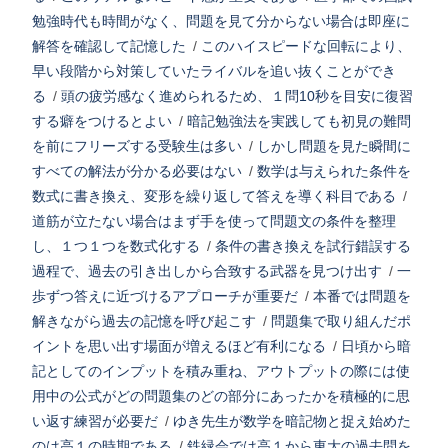
勉強時代も時間がなく、問題を見て分からない場合は即座に
解答を確認して記憶した
/
このハイスピードな回転により、
早い段階から対策していたライバルを追い抜くことができ
る
/
頭の疲労感なく進められるため、１問10秒を目安に復習
する癖をつけるとよい
/
暗記勉強法を実践しても初見の難問
を前にフリーズする受験生は多い
/
しかし問題を見た瞬間に
すべての解法が分かる必要はない
/
数学は与えられた条件を
数式に書き換え、変形を繰り返して答えを導く科目である
/
道筋が立たない場合はまず手を使って問題文の条件を整理
し、１つ１つを数式化する
/
条件の書き換えを試行錯誤する
過程で、過去の引き出しから合致する武器を見つけ出す
/
一
歩ずつ答えに近づけるアプローチが重要だ
/
本番では問題を
解きながら過去の記憶を呼び起こす
/
問題集で取り組んだポ
イントを思い出す場面が増えるほど有利になる
/
日頃から暗
記としてのインプットを積み重ね、アウトプットの際には使
用中の公式がどの問題集のどの部分にあったかを積極的に思
い返す練習が必要だ
/
ゆき先生が数学を暗記物と捉え始めた
のは高１の時期である
/
鉄緑会では高１から東大の過去問を