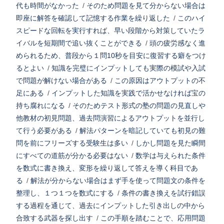
代も時間がなかった
/
そのため問題を見て分からない場合は
即座に解答を確認して記憶する作業を繰り返した
/
このハイ
スピードな回転を実行すれば、早い段階から対策していたラ
イバルを短期間で追い抜くことができる
/
頭の疲労感なく進
められるため、普段から１問10秒を目安に復習する癖をつけ
るとよい
/
知識を完璧にインプットしても実際の模試や入試
で問題が解けない場合がある
/
この原因はアウトプットの不
足にある
/
インプットした知識を実践で活かせなければ宝の
持ち腐れになる
/
そのためテスト形式の塾の問題の見直しや
他教材の初見問題、過去問演習によるアウトプットを並行し
て行う必要がある
/
解法パターンを暗記していても初見の難
問を前にフリーズする受験生は多い
/
しかし問題を見た瞬間
にすべての道筋が分かる必要はない
/
数学は与えられた条件
を数式に書き換え、変形を繰り返して答えを導く科目であ
る
/
解法が分からない場合はまず手を使って問題文の条件を
整理し、１つ１つを数式にする
/
条件の書き換えを試行錯誤
する過程を通じて、過去にインプットした引き出しの中から
合致する武器を探し出す
/
この手順を踏むことで、応用問題