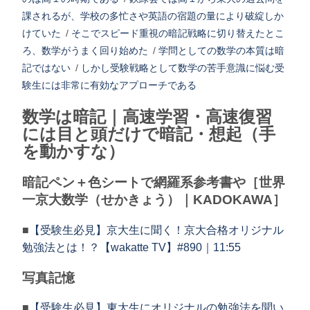
課されるが、学校の多忙さや英語の宿題の量により破綻しか
けていた
/
そこでスピード重視の暗記戦略に切り替えたとこ
ろ、数学がうまく回り始めた
/
学問としての数学の本質は暗
記ではない
/
しかし受験戦略として数学の苦手意識に悩む受
験生には非常に有効なアプローチである
数学は暗記｜高速学習・高速復習
には目と頭だけで暗記・想起（手
を動かすな）
暗記ペン＋色シートで網羅系参考書や［世界
一京大数学（せかきょう）｜KADOKAWA］
■
【受験生必見】京大生に聞く！京大合格オリジナル
勉強法とは！？【wakatte TV】#890｜11:55
写真記憶
■
【受験生必見】東大生にオリジナルの勉強法を聞い