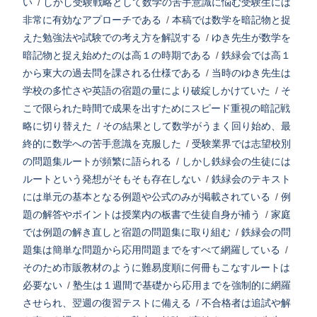
い
/
しかし受験戦略として数学の苦手意識に悩む受験生には
非常に有効なアプローチである
/
本稿では数学を暗記物と捉
えた勉強法や試験での考え方を解説する
/
ゆき先生が数学を
暗記物と捉え始めたのは高１の時期である
/
鉄緑会では高１
から東大の過去問を課される仕様である
/
当時のゆき先生は
学校の多忙さや英語の宿題の量により破綻しかけていた
/
そ
こで限られた時間で成果を出すためにスピード重視の暗記戦
略に切り替えた
/
その結果として数学がうまく回り始め、最
終的に数学への苦手意識を克服した
/
受験業界では志望校別
の問題集ルートが頻繁に語られる
/
しかし鉄緑会の生徒には
ルートという発想がそもそも存在しない
/
鉄緑会のテキスト
には単元の基本となる例題や公式のみが掲載されている
/
例
題の解答やポイントは授業内の板書で生徒自身が補う
/
家庭
では例題の解き直しと宿題の問題集に取り組む
/
鉄緑会の問
題集は簡単な問題から応用問題までをすべて網羅している
/
そのため市販教材のように難易度順に何冊もこなすルートは
必要ない
/
塾生は１週間で基礎から応用までを強制的に網羅
させられ、翌週の復習テストに備える
/
不合格者は追試や解