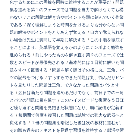
化するためにこの両輪を同時に維持することが重要だ
/
問題
集を進める第１のフェーズでは問題を自力で解けなくても構
わない
/
この段階は解き方やポイントを頭に刻んでいく作業
である
/
深く理解しようと時間をかけるよりも分からない問
題の解法やポイントをとりあえず覚える
/
自力で覚えられな
い場合は先生に質問して早期に解決する
/
この手順を徹底す
ることにより、英単語を覚えるかのようにテンポよく勉強を
進められる
/
前にやったものを解き直す第２のフェーズでは
数とスピードが最優先される
/
基本的には１日前に解いた問
題をすべて復習する
/
問題を解く際はその横に丸、三角、バ
ツの記号をつける
/
すらすらできた問題は丸、悩んだりヒン
トを見たりした問題は三角、できなかった問題はバツとす
る
/
翌日は新たな問題を進めるだけでなく、前日までの三角
とバツの問題に目を通す
/
このハイスピードな復習を５日ほ
ど繰り返すと問題を見飽きた状態になり、脳に記憶が定着す
る
/
短期間で何度も復習した問題は試験での強力な武器へと
変化する
/
１冊の問題集を暗記した後は次の教材に進むが、
その際も過去のテキストを見返す習慣を維持する
/
部活や習