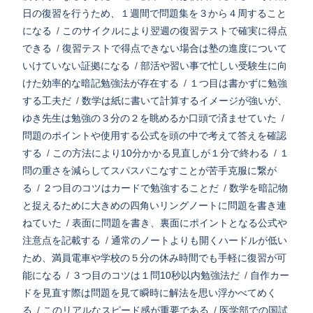
日の復習を行うため、１週間で問題集を３から４周すること
になる
/
このサイクルにより翌週の復習テストで確実に得点
できる
/
復習テストで得点できない場合は塾の進度について
いけていない証拠になる
/
部活や習い事で忙しい受験生に向
けた効率的な暗記勉強法が存在する
/
１つ目は書かずに勉強
する工夫だ
/
数学は紙に書いて計算するイメージが強いが、
ゆき先生は勉強の３分の２を眺めるか口頭で済ませていた
/
問題のポイントや使用する公式を頭の中で考えて答えを確認
する
/
この方法により10分かかる見直しが１分で終わる
/
１
問の重さを減らしてスパスパこなすことが苦手克服に繋が
る
/
２つ目のコツはカードで勉強することだ
/
数学を暗記物
と捉えるために大きめの四角いリングノートに問題を書き連
ねていた
/
表面に問題を書き、裏面にポイントとなる公式や
注意点を記載する
/
通常のノートよりも開くハードルが低い
ため、満員電車や学校の５分の休み時間でも手軽に復習が可
能になる
/
３つ目のコツは１問10秒以内勉強法だ
/
自作カー
ドを見直す際は問題を見て瞬時に解法を思い浮かべてめく
る
/
このリアルなスピード感が重要である
/
医学部での国試