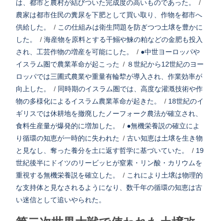
は、都市と農村が結びついた完成度の高いものであった。
/
農家は都市住民の糞尿を下肥として買い取り、作物を都市へ
供給した。
/
この仕組みは衛生問題を防ぎつつ土壌を豊かに
した。
/
海産物を原料とする干鰯や鰊の粕などの金肥も投入
され、工芸作物の増産を可能にした。
/
●中世ヨーロッパや
イスラム圏で農業革命が起こった
/
８世紀から12世紀のヨー
ロッパでは三圃式農業や重量有輪犂が導入され、作業効率が
向上した。
/
同時期のイスラム圏では、高度な灌漑技術や作
物の多様化によるイスラム農業革命が起きた。
/
18世紀のイ
ギリスでは休耕地を撤廃したノーフォーク農法が確立され、
食料生産量が爆発的に増加した。
/
●無機栄養説の確立によ
り循環の知恵が一時的に失われた
/
古い知恵は土壌を生き物
と見なし、奪った養分を土に返す哲学に基づいていた。
/
19
世紀後半にドイツのリービッヒが窒素・リン酸・カリウムを
重視する無機栄養説を確立した。
/
これにより土壌は物理的
な支持体と見なされるようになり、数千年の循環の知恵は古
い迷信として追いやられた。