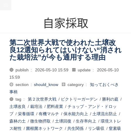
自家採取
第二次世界大戦で使われた土壌改
良12選知られてはいけない“消され
た栽培法”が今も通用する理由
🔴 publish :
2026-05-10 15:59
🟥 update :
2026-05-10
15:59
🟡 section :
should_know
🟨 category :
知っておくべき
事柄
🟢 tag :
第２次世界大戦
/
ビクトリーガーデン
/
勝利の庭
/
土壌改良
/
栽培法
/
肥料産業
/
チョップ・アンド・ドロッ
プ
/
栄養循環
/
有機マルチ
/
保水能力向上
/
土壌流出防止
/
森林の土
/
微生物摂取
/
土壌回復
/
生存率向上
/
環境ストレ
ス耐性
/
菌根菌ネットワーク
/
共生関係
/
リン吸収
/
窒素吸