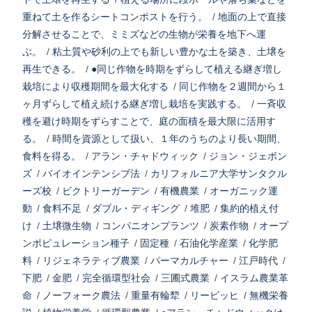
重ねて土を作るシートコンポストを行う。
/
地面の上で直接
分解させることで、ミミズなどの生物が栄養を地下へ運
ぶ。
/
粘土質や砂利の上でも新しい豊かな土を築き、土壌を
再生できる。
/
●同じ作物を時期をずらして植える継ぎ増し
栽培により収穫期間を最大化する
/
同じ作物を２週間から１
ヶ月ずらして植え続ける継ぎ増し栽培を実践する。
/
一斉収
穫を避け時期をずらすことで、庭の面積を最大限に活用す
る。
/
時間を資源として扱い、１年のうちのより長い期間、
食料を得る。
/
アラン・チャドウィック
/
ジョン・ジェボン
ズ
/
バイオインテンシブ法
/
カリフォルニア大学サンタクル
ーズ校
/
ビクトリーガーデン
/
有機農業
/
オーガニック運
動
/
食料不足
/
ダブル・ディギング
/
堆肥
/
集約的植え付
け
/
土壌微生物
/
コンパニオンプランツ
/
炭素作物
/
オープ
ンポピュレーション種子
/
固定種
/
石油化学産業
/
化学肥
料
/
リジェネラティブ農業
/
パーマカルチャー
/
江戸時代
/
下肥
/
金肥
/
完全循環型社会
/
三圃式農業
/
イスラム農業革
命
/
ノーフォーク農法
/
重量有輪犂
/
リービッヒ
/
無機栄養