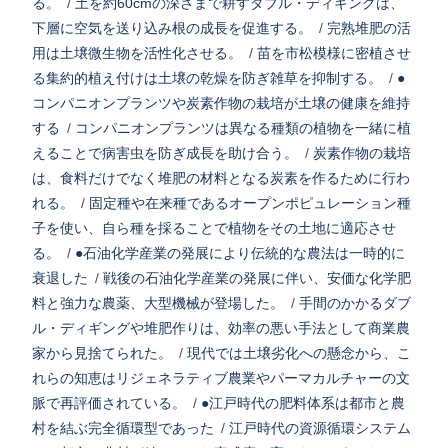
る。
/
土を約60cmの深さまで耕すダブル・ディギングは、
下層に空気を送り込み根の成長を促進する。
/
完熟堆肥の活
用は土壌微生物を活性化させる。
/
苗を市松模様に密植させ
る集約的植え付けは土壌の乾燥を防ぎ雑草を抑制する。
/
●
コンパニオンプランツや炭素作物の栽培が土壌の健康を維持
する
/
コンパニオンプランツは異なる種類の植物を一緒に植
えることで病害虫を防ぎ成長を助け合う。
/
炭素作物の栽培
は、食料だけでなく堆肥の材料となる炭素を作るために行わ
れる。
/
固定種や在来種であるオープンポピュレーション種
子を使い、自ら種を採ることで植物をその土地に適応させ
る。
/
●石油化学産業の発展により伝統的な農法は一時的に
衰退した
/
戦後の石油化学産業の発展に伴い、安価な化学肥
料と強力な農薬、大型機械が登場した。
/
手間のかかるダブ
ル・ディギングや堆肥作りは、効率の悪い手法として商業農
家から見捨てられた。
/
現代では土壌劣化への懸念から、こ
れらの知恵はリジェネラティブ農業やパーマカルチャーの文
脈で再評価されている。
/
●江戸時代の肥料体系は都市と農
村を結ぶ完全循環型であった
/
江戸時代の資源循環システム