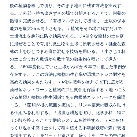
後の植物を根元で切り、そのまま地面に残す方法を実践す
る。
/
外部へ持ち出さずその場で分解させることで、栄養の
循環を完成させる。
/
有機マルチとして機能し、土壌の保水
能力を最大35％向上させる。
/
植物をその場に残すだけで、
土壌流出を劇的に防ぐ効果がある。
/
●健全な森林の土を庭
に混ぜることで有用な微生物を土壌に摂取させる
/
健全な森
林の土をひとつまみ庭に混ぜる技術を用いる。
/
小さじ１杯
の土に含まれる数億から数十億の微生物を種として導入す
る。
/
60年劣化していた土壌がわずか６年で回復した事例が
存在する。
/
この方法は植物の生存率や環境ストレス耐性を
高める効果をもたらす。
/
●化学肥料を控えて地下に広がる
菌根菌ネットワークと植物の共生関係を保護する
/
地下に広
がる菌類と植物の共生関係である菌根菌ネットワークを保護
する。
/
菌類が根の範囲を拡張し、リンや窒素の吸収を助け
る仕組みを利用する。
/
過度な耕起を避け、化学肥料、特に
リン酸を控えることで供給システムを維持する。
/
●土をひ
っくり返さず盛り土をして種を植える不耕起栽培の森戸栽培
を採用する
/
土をひっくり返さず、盛り土をしてその中に種