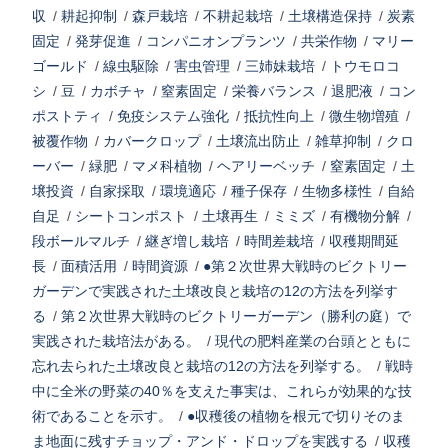
収
/
耕起抑制
/
森戸栽培
/
不耕起栽培
/
土壌構造保持
/
炭素
固定
/
発芽促進
/
コンパニオンプランツ
/
共栄作物
/
マリー
ゴールド
/
線虫駆除
/
害虫管理
/
三姉妹栽培
/
トウモロコ
シ
/
豆
/
カボチャ
/
窒素固定
/
栄養バランス
/
退肥液
/
コン
ポストティ
/
免疫システム強化
/
抵抗性向上
/
微生物増殖
/
被覆作物
/
カバークロップ
/
土壌流出防止
/
雑草抑制
/
クロ
ーバー
/
緑肥
/
マメ科植物
/
ヘアリーベッチ
/
窒素固定
/
土
壌投資
/
自家採取
/
環境適応
/
種子保存
/
生物多様性
/
自給
自足
/
シートコンポスト
/
土壌再生
/
ミミズ
/
有機物分解
/
段ボールマルチ
/
継ぎ増し栽培
/
時間差栽培
/
収穫期間延
長
/
面積活用
/
時間資源
/
●第２次世界大戦時のビクトリー
ガーデンで実践された土壌改良と栽培の12の方法を列挙す
る
/
第２次世界大戦時のビクトリーガーデン（勝利の庭）で
実践された栽培法がある。
/
現代の肥料産業の台頭とともに
忘れ去られた土壌改良と栽培の12の方法を列挙する。
/
戦時
中に全米の野菜の40％を支えた事実は、これらが効果的な技
術であることを示す。
/
●収穫後の植物を根元で切りそのま
ま地面に残すチョップ・アンド・ドロップを実践する
/
収穫