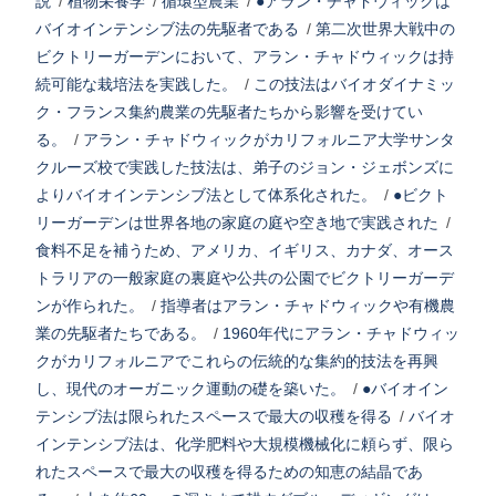
説
/
植物栄養学
/
循環型農業
/
●アラン・チャドウィックは
バイオインテンシブ法の先駆者である
/
第二次世界大戦中の
ビクトリーガーデンにおいて、アラン・チャドウィックは持
続可能な栽培法を実践した。
/
この技法はバイオダイナミッ
ク・フランス集約農業の先駆者たちから影響を受けてい
る。
/
アラン・チャドウィックがカリフォルニア大学サンタ
クルーズ校で実践した技法は、弟子のジョン・ジェボンズに
よりバイオインテンシブ法として体系化された。
/
●ビクト
リーガーデンは世界各地の家庭の庭や空き地で実践された
/
食料不足を補うため、アメリカ、イギリス、カナダ、オース
トラリアの一般家庭の裏庭や公共の公園でビクトリーガーデ
ンが作られた。
/
指導者はアラン・チャドウィックや有機農
業の先駆者たちである。
/
1960年代にアラン・チャドウィッ
クがカリフォルニアでこれらの伝統的な集約的技法を再興
し、現代のオーガニック運動の礎を築いた。
/
●バイオイン
テンシブ法は限られたスペースで最大の収穫を得る
/
バイオ
インテンシブ法は、化学肥料や大規模機械化に頼らず、限ら
れたスペースで最大の収穫を得るための知恵の結晶であ