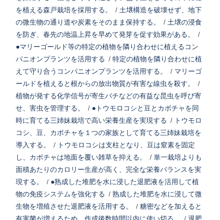
を植える森戸栽培を採用する。
/
土壌構造を破壊せず、地下
の微生物の通り道や炭素をそのまま保持する。
/
土壌の浸食
を防ぎ、春先の地温上昇を早めて発芽を促す効果がある。
/
●マリーゴールド等の特定の植物を隣り合わせに植えるコン
パニオンプランツを活用する
/
特定の植物を隣り合わせに植
えて守り合うコンパニオンプランツを活用する。
/
マリーゴ
ールドを植えると根からの放出物質が有害な線虫を殺す。
/
植物が発する化学信号が寄生バチなどの有益な昆虫を呼び寄
せ、害虫を管理する。
/
●トウモロコシと豆とカボチャを同
時に育てる三姉妹栽培で高い栄養生産を実現する
/
トウモロ
コシ、豆、カボチャを１つの家族として育てる三姉妹栽培を
導入する。
/
トウモロコシは支柱となり、豆は窒素を固定
し、カボチャは地面を覆い雑草を抑える。
/
単一栽培よりも
面積あたりのカロリー生産が高く、完全な栄養バランスを実
現する。
/
●熟成した堆肥を水に浸した退肥液を活用して植
物の免疫システムを強化する
/
熟成した堆肥を水に浸して微
生物を増殖させた退肥液を活用する。
/
糖密などを加えると
有害菌が増えるため、作成後数時間以内に使い切る。
/
退肥