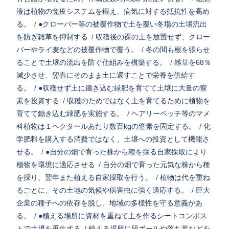
液は植物の免疫システムを鍛え、病気に対する抵抗性を高め
る。
/
●クローバー等の被覆作物で土を覆い冬場の土壌流出
を防ぎ雑草を抑制する
/
収穫後の裸の土を放置せず、クロー
バーやライ麦などの被覆作物で覆う。
/
冬の間も根を張らせ
ることで土壌の流出を防ぐ仕組みを構築する。
/
雑草を68％
減少させ、翌春にそのまま土に還すことで栄養を供給す
る。
/
●収穫せず土に鋤き込む緑肥を育てて土壌に大量の窒
素を投資する
/
収穫のためではなく土を育てるために植物を
育てて鋤き込む緑肥を実施する。
/
ヘアリーベッチ等のマメ
科植物は１ヘクタールあたり数百kgの窒素を固定する。
/
化
学肥料を購入する消費ではなく、土壌への投資として機能さ
せる。
/
●自分の畑で育った株から種を採る自家採取により
植物を環境に適応させる
/
自分の畑で育った元気な株から種
を採り、翌年また植える自家採取を行う。
/
植物は代を重ね
るごとに、その土地の気候や病害虫に強く適応する。
/
巨大
企業の種子への依存を脱し、地域の多様性を守る意義があ
る。
/
●植える場所に資材を重ねて土を作るシートコンポス
トで土壌を再生する
/
植える場所に段ボールや落ち葉などを