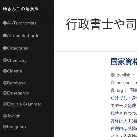
ゆきんこの勉強法
行政書士や
⚫All-Taxonomies
⚫All-updated-order
⚫Categories
国家資
🔴Chemistry
🟠Cinema
🔴 publish :
🟡 section :
🔵Database
🟢 tag :
国
🔵Emergency
だけでなく身
🟡English-Grammar
でデータ処理
代替されつつ
🔴Jr-high
資格は人工知
🟣Kangebra
在理由は感情
ィクス依存性