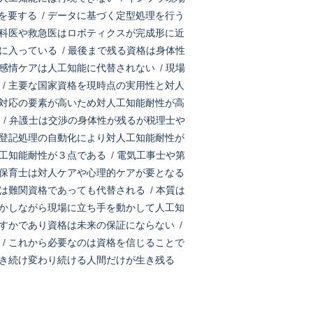
を要する
/
データに基づく定型処理を行う
科医や救急医はロボティクスが完成形に近
に入っている
/
最後まで残る資格は身体性
感情ケアは人工知能に代替されない
/
現場
/
主要な国家資格を現時点の実用性と対人
対応の要素が高いため対人工知能耐性が高
/
弁護士は交渉の身体性が残るが税理士や
登記処理の自動化により対人工知能耐性が
工知能耐性が３点である
/
電気工事士や第
保育士は対人ケアや心理的ケアが要となる
は難関資格であっても代替される
/
本質は
かしながら現場に立ち手を動かして人工知
すかであり資格は未来の保証にならない
/
/
これから必要なのは資格を信じることで
き続け変わり続ける人間だけが生き残る