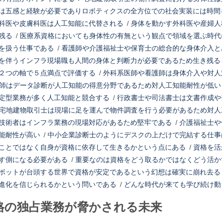
は五感と経験が必要でありロボティクスの全方位での社会実装には時間
科医や皮膚科医は人工知能に代替される
/
身体を動かす外科医や産婦人
残る
/
医療系資格においても身体性の有無という観点で領域を選ぶ時代
を扱う仕事である
/
看護師や介護福祉士や保育士の総合的な身体介入と
を伴うインフラ現場職も人間の身体と判断力が必要であるため生き残る
２つの軸で５点満点で評価する
/
外科系医師や看護師は身体介入や対人
師はデータ診断が人工知能の得意分野であるため対人工知能耐性が低い
定型業務が多く人工知能と競合する
/
行政書士や司法書士は文書作成や
宅地建物取引士は現場に足を運んで物件調査を行う必要があるため対人
技術者はインフラ業務の現場対応があるため堅牢である
/
介護福祉士や
能耐性が高い
/
中小企業診断士のようにデスクの上だけで完結する仕事
ことではなく自身が資格に依存して生きるかという点にある
/
資格を活
す側になる必要がある
/
重要なのは資格をどう取るかではなくどう活か
ボットが台頭する世界で資格が安定であるという幻想は確実に崩れ去る
進化を信じられるかという問いである
/
どんな時代が来ても学び続け動
格の独占業務が脅かされる未来