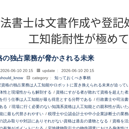
司法書士は文書作成や登記
工知能耐性が極め
格の独占業務が脅かされる未来
2026-06-10 20:15
🟥 update :
2026-06-10 20:15
should_know
🟨 category :
知っておくべき事柄
家資格の独占業務は人工知能やロボットに置き換えられる未来が迫って
体性と現場性からも解剖する
/
資格にすがる者が敗れて資格を超えた者
を行う仕事は人工知能が最も得意とする分野である
/
行政書士や司法書
ある
/
現場に行く必要のない知識系資格は人工知能との親和性が高いた
能に最も代替されやすい
/
税理士や公認会計士や中小企業診断士の業務
の読み取りや対話にありそれがない資格は過去の遺物となる
/
資格を活
の有無がポイントになる
/
宅地建物取引士の物件調査における身体性は