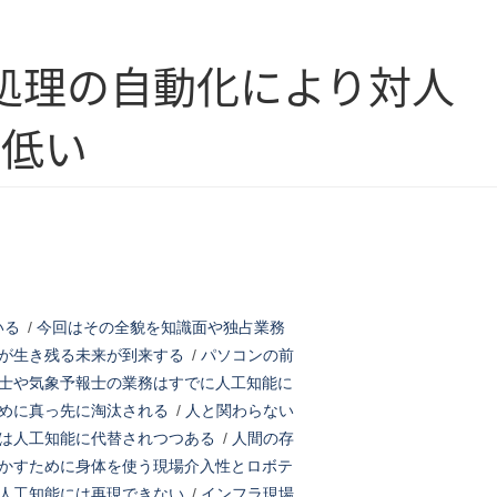
処理の自動化により対人
て低い
いる
/
今回はその全貌を知識面や独占業務
が生き残る未来が到来する
/
パソコンの前
士や気象予報士の業務はすでに人工知能に
めに真っ先に淘汰される
/
人と関わらない
は人工知能に代替されつつある
/
人間の存
かすために身体を使う現場介入性とロボテ
人工知能には再現できない
/
インフラ現場