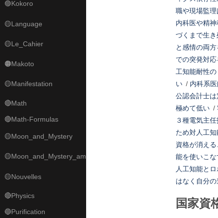
🟣Kokoro
職や現場監理
内科医や精神
🟡Language
づくまで生き
🟡Le_Cahier
と感情の両方
での突発対応
🟠Makoto
工知能耐性の
🟡Manifestation
い
/
内科系医
公認会計士は
🔴Math
極めて低い
/
🔴Math-Formulas
３種電気主任
ため対人工知
🟡Moon_and_Mystery
資格が消える
🟡Moon_and_Mystery_am
能を使いこな
人工知能とロ
🟡Nouvelles
はなく自分の
🔴Physics
国家資
🔵Purification