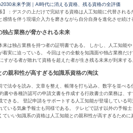
2030未来予測｜AI時代に消える資格、残る資格の全評価
張】：デスクの上だけで完結する資格は人工知能に代替される
と感情を伴う現場介入力を磨きながら自分自身を進化させ続け
の独占業務が脅かされる未来
本来は独占業務を持つ者の証明書である。 しかし、人工知能
が着実に迫っている。 今回はその全貌を知識面や独占業務だ
格にすがる者が敗れて資格を超えた者が生き残る未来が到来する
との親和性が高すぎる知識系資格の淘汰
前で法令を読み、文章を整え、帳簿を打ち込み、数字を並べる
契約書や各種許認可の申請文書を作成する行政書士の業務は、
成できる。 登記申請をサポートする人工知能が登場している
れている気象予報士も同様である。 テレビで話す以外の予報
くていい知識系の資格は人工知能との親和性が高すぎるために