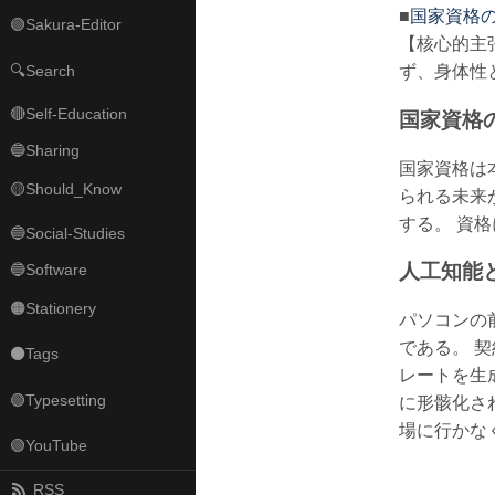
■
国家資格の
🟢Sakura-Editor
【核心的主
🔍Search
ず、身体性
🔴Self-Education
国家資格
🔵Sharing
国家資格は
🟡Should_Know
られる未来
する。 資
🔵Social-Studies
人工知能
🔵Software
🟠Stationery
パソコンの
である。 
⚫Tags
レートを生
🟢Typesetting
に形骸化さ
場に行かな
🟢YouTube
RSS