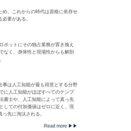
ため、これからの時代は資格に依存せ
る必要がある。
やロボットにその独占業務が置き換え
けでなく、身体性と現場性からも解剖
。
仕事は人工知能が最も得意とする分野
すでに人工知能がほぼすべてのテンプ
司法書士や、人工知能によって真っ先
士としての付加価値はゼロに近く、現
真っ先に淘汰される。
Read more ▶▶