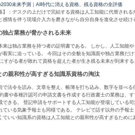
2030未来予測｜AI時代に消える資格、残る資格の全評価
張】：デスクの上だけで完結する資格は人工知能に代替される
と感情を伴う現場介入力を磨きながら自分自身を進化させ続け
の独占業務が脅かされる未来
本来は独占業務を持つ者の証明書である。 しかし、人工知能
が着実に迫っている。 今回はその全貌を知識面や独占業務だ
格にすがる者が敗れて資格を超えた者が生き残る未来が到来する
との親和性が高すぎる知識系資格の淘汰
前で法令を読み、文章を整え、帳簿を打ち込み、数字を並べる
契約書や各種許認可の申請文書を作成する行政書士の業務は、
成できる。 登記申請をサポートする人工知能が登場している
れている気象予報士も同様である。 テレビで話す以外の予報
くていい知識系の資格は人工知能との親和性が高すぎるために