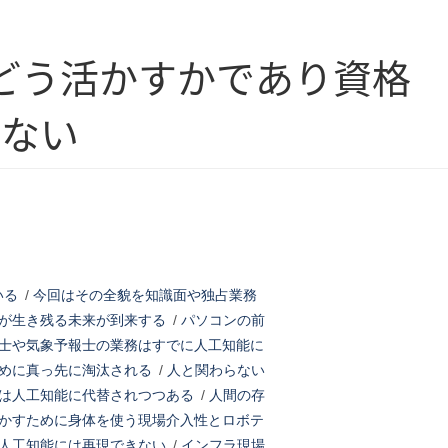
どう活かすかであり資格
らない
いる
/
今回はその全貌を知識面や独占業務
が生き残る未来が到来する
/
パソコンの前
士や気象予報士の業務はすでに人工知能に
めに真っ先に淘汰される
/
人と関わらない
は人工知能に代替されつつある
/
人間の存
かすために身体を使う現場介入性とロボテ
人工知能には再現できない
/
インフラ現場