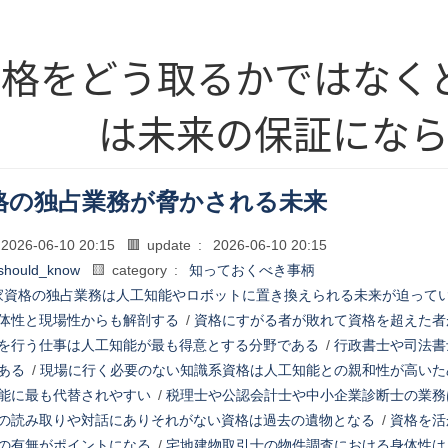
資格をどう取るかではなく
は未来の保証にな
格の独占業務が脅かされる未来
2026-06-10 20:15
🟥 update :
2026-06-10 20:15
should_know
🟨 category :
知っておくべき事柄
家資格の独占業務は人工知能やロボットに置き換えられる未来が迫って
体性と現場性からも解剖する
/
資格にすがる者が敗れて資格を超えた者
を行う仕事は人工知能が最も得意とする分野である
/
行政書士や司法書
ある
/
現場に行く必要のない知識系資格は人工知能との親和性が高いた
能に最も代替されやすい
/
税理士や公認会計士や中小企業診断士の業務
の読み取りや対話にありそれがない資格は過去の遺物となる
/
資格を活
の有無がポイントになる
/
宅地建物取引士の物件調査における身体性は