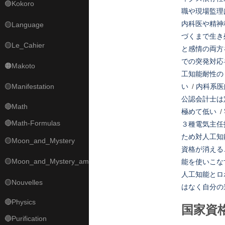
🟣Kokoro
職や現場監理
内科医や精神
🟡Language
づくまで生き
🟡Le_Cahier
と感情の両方
での突発対応
🟠Makoto
工知能耐性の
🟡Manifestation
い
/
内科系医
公認会計士は
🔴Math
極めて低い
/
🔴Math-Formulas
３種電気主任
ため対人工知
🟡Moon_and_Mystery
資格が消える
🟡Moon_and_Mystery_am
能を使いこな
人工知能とロ
🟡Nouvelles
はなく自分の
🔴Physics
国家資
🔵Purification