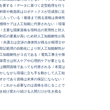
を要する
/
データに基づく定型処理を行う
科医や救急医はロボティクスが完成形に近
に入っている
/
最後まで残る資格は身体性
感情ケアは人工知能に代替されない
/
現場
/
主要な国家資格を現時点の実用性と対人
対応の要素が高いため対人工知能耐性が高
/
弁護士は交渉の身体性が残るが税理士や
登記処理の自動化により対人工知能耐性が
工知能耐性が３点である
/
電気工事士や第
保育士は対人ケアや心理的ケアが要となる
は難関資格であっても代替される
/
本質は
かしながら現場に立ち手を動かして人工知
すかであり資格は未来の保証にならない
/
/
これから必要なのは資格を信じることで
き続け変わり続ける人間だけが生き残る