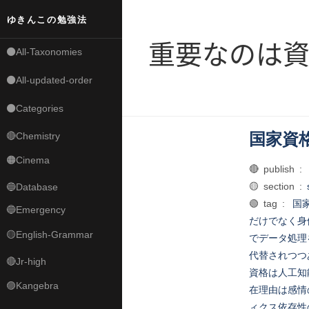
ゆきんこの勉強法
重要なのは
⚫All-Taxonomies
⚫All-updated-order
⚫Categories
国家資
🔴Chemistry
🟠Cinema
🔴 publish :
🟡 section :
🔵Database
🟢 tag :
国
🔵Emergency
だけでなく身
🟡English-Grammar
でデータ処理
代替されつつ
🔴Jr-high
資格は人工知
🟣Kangebra
在理由は感情
ィクス依存性