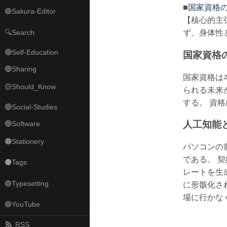
■
国家資格の
🟢Sakura-Editor
【核心的主
🔍Search
ず、身体性
🔴Self-Education
国家資格
🔵Sharing
国家資格は
🟡Should_Know
られる未来
する。 資
🔵Social-Studies
人工知能
🔵Software
🟠Stationery
パソコンの
である。 
⚫Tags
レートを生
🟢Typesetting
に形骸化さ
場に行かな
🟢YouTube
RSS