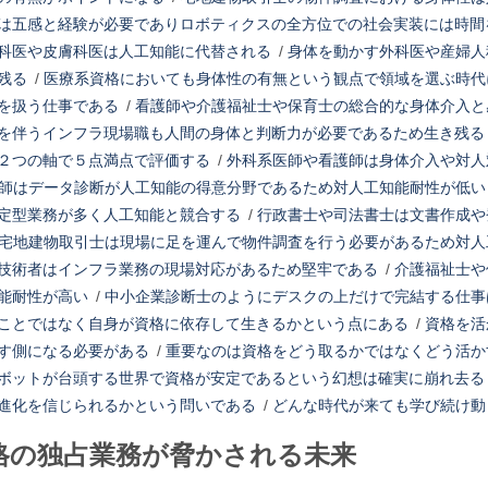
は五感と経験が必要でありロボティクスの全方位での社会実装には時間
科医や皮膚科医は人工知能に代替される
/
身体を動かす外科医や産婦人
残る
/
医療系資格においても身体性の有無という観点で領域を選ぶ時代
を扱う仕事である
/
看護師や介護福祉士や保育士の総合的な身体介入と
を伴うインフラ現場職も人間の身体と判断力が必要であるため生き残る
２つの軸で５点満点で評価する
/
外科系医師や看護師は身体介入や対人
師はデータ診断が人工知能の得意分野であるため対人工知能耐性が低い
定型業務が多く人工知能と競合する
/
行政書士や司法書士は文書作成や
宅地建物取引士は現場に足を運んで物件調査を行う必要があるため対人
技術者はインフラ業務の現場対応があるため堅牢である
/
介護福祉士や
能耐性が高い
/
中小企業診断士のようにデスクの上だけで完結する仕事
ことではなく自身が資格に依存して生きるかという点にある
/
資格を活
す側になる必要がある
/
重要なのは資格をどう取るかではなくどう活か
ボットが台頭する世界で資格が安定であるという幻想は確実に崩れ去る
進化を信じられるかという問いである
/
どんな時代が来ても学び続け動
格の独占業務が脅かされる未来