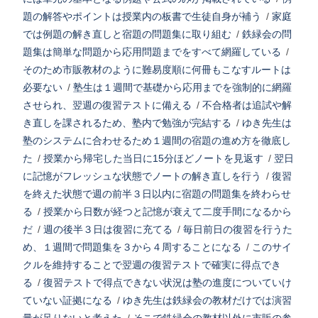
題の解答やポイントは授業内の板書で生徒自身が補う
/
家庭
では例題の解き直しと宿題の問題集に取り組む
/
鉄緑会の問
題集は簡単な問題から応用問題までをすべて網羅している
/
そのため市販教材のように難易度順に何冊もこなすルートは
必要ない
/
塾生は１週間で基礎から応用までを強制的に網羅
させられ、翌週の復習テストに備える
/
不合格者は追試や解
き直しを課されるため、塾内で勉強が完結する
/
ゆき先生は
塾のシステムに合わせるため１週間の宿題の進め方を徹底し
た
/
授業から帰宅した当日に15分ほどノートを見返す
/
翌日
に記憶がフレッシュな状態でノートの解き直しを行う
/
復習
を終えた状態で週の前半３日以内に宿題の問題集を終わらせ
る
/
授業から日数が経つと記憶が衰えて二度手間になるから
だ
/
週の後半３日は復習に充てる
/
毎日前日の復習を行うた
め、１週間で問題集を３から４周することになる
/
このサイ
クルを維持することで翌週の復習テストで確実に得点でき
る
/
復習テストで得点できない状況は塾の進度についていけ
ていない証拠になる
/
ゆき先生は鉄緑会の教材だけでは演習