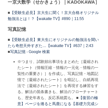
一京大数学（せかきょう）｜KADOKAWA］
■
【受験生必見】京大生に聞く！京大合格オリジナル
勉強法とは！？【wakatte TV】#890｜11:55
写真記憶
■
【受験生必見】東大生にオリジナルの勉強法を聞い
たら奇想天外すぎた…【wakatte TV】#637｜2:43
■
写真記憶 - Google 検索
※つまり、試験頻出事項をまとめた［凝縮され
たシート（情報圧縮・情報の一元化・情報の一
覧性の重要さ）］を作成し、写真記憶・地図記
憶で［凝縮されたシート］を暗記し、白紙再現
法で［凝縮されたシート］を再現する練習をす
る。解法の箇条書きも、解法のフローチャート
も、歴史年表も、反応系統図も。 ■
【復習の極
意】ページを捲ると馬鹿になる【基礎力完成シ