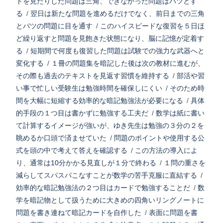
トを見たりした問題は三角、できなかった問題はバツとす
る
/
翌日は新たな問題を進めるだけでなく、前日までの三角
とバツの問題に目を通す
/
このハイスピードな復習を５日ほ
ど繰り返すと問題を見飽きた状態になり、脳に記憶が定着す
る
/
短期間で何度も復習した問題は試験での強力な武器へと
変化する
/
１冊の問題集を暗記した後は次の教材に進むが、
その際も過去のテキストを見返す習慣を維持する
/
部活や習
い事で忙しい受験生は勉強時間を確保しにくい
/
そのため時
間を大幅に短縮する効率的な暗記勉強法が必要になる
/
具体
的手段の１つ目は書かずに勉強する工夫だ
/
数学は紙に書い
て計算するイメージが強いが、ゆき先生は勉強の３分の２を
眺めるか口頭で済ませていた
/
問題のポイントや使用する公
式を頭の中で考えて答えを確認する
/
この方法の導入によ
り、通常は10分かかる見直しが１分で終わる
/
１問の重さを
減らしてスパスパこなすことが数学の苦手克服に直結する
/
効率的な暗記勉強法の２つ目はカードで勉強することだ
/
数
学を暗記物として扱うために大きめの四角いリングノートに
問題を書き連ねて暗記カードを自作した
/
表面に問題を書