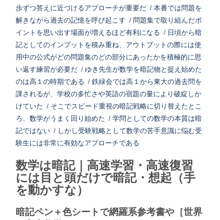
歩ずつ答えに近づけるアプローチが重要だ
/
本番では問題を
解きながら過去の記憶を呼び起こす
/
問題集で取り組んだポ
イントを思い出す場面が増えるほど有利になる
/
日頃から暗
記としてのインプットを積み重ね、アウトプットの際には使
用中の公式がどの問題集のどの部分にあったかを積極的に思
い返す練習が必要だ
/
ゆき先生が数学を暗記物と捉え始めた
のは高１の時期である
/
鉄緑会では高１から東大の過去問を
課されるが、学校の多忙さや英語の宿題の量により破綻しか
けていた
/
そこでスピード重視の暗記戦略に切り替えたとこ
ろ、数学がうまく回り始めた
/
学問としての数学の本質は暗
記ではない
/
しかし受験戦略として数学の苦手意識に悩む受
験生には非常に有効なアプローチである
数学は暗記｜高速学習・高速復習
には目と頭だけで暗記・想起（手
を動かすな）
暗記ペン＋色シートで網羅系参考書や［世界