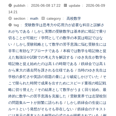
🔴 publish :
2026-06-08 17:22
🟥 update :
2026-06-09
14:21
🟡 section :
math
🟨 category :
高校数学
🟢 tag :
受験数学は思考力や応用力が必要な科目と誤解さ
れがちである
/
しかし実際の受験数学は基本的に暗記で乗り
切ることが可能だ
/
学問としての数学の本質は暗記ではな
い
/
しかし受験戦略として数学の苦手意識に悩む受験生には
非常に有効なアプローチである
/
本稿では数学を暗記物と捉
えた勉強法や試験での考え方を解説する
/
ゆき先生が数学を
暗記物と捉え始めたのは高１の時期である
/
鉄緑会では高１
から東大の過去問を課される仕様である
/
当時のゆき先生は
学校の多忙さや英語の宿題の量により破綻しかけていた
/
そ
こで限られた時間で成果を出すためにスピード重視の暗記戦
略に切り替えた
/
その結果として数学がうまく回り始め、最
終的に数学への苦手意識を克服した
/
受験業界では志望校別
の問題集ルートが頻繁に語られる
/
しかし鉄緑会の生徒には
ルートという発想がそもそも存在しない
/
鉄緑会のテキスト
には単元の基本となる例題や公式のみが掲載されている
/
例