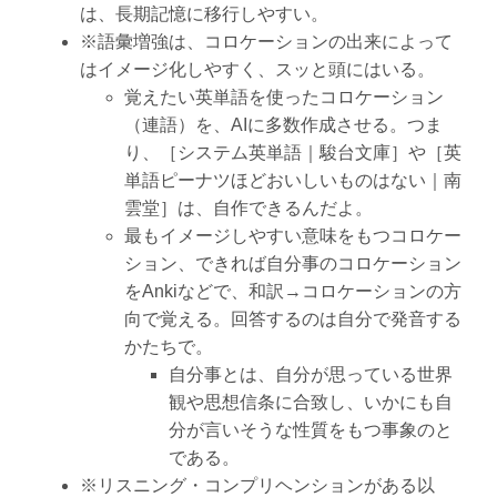
は、長期記憶に移行しやすい。
※語彙増強は、コロケーションの出来によって
はイメージ化しやすく、スッと頭にはいる。
覚えたい英単語を使ったコロケーション
（連語）を、AIに多数作成させる。つま
り、［システム英単語｜駿台文庫］や［英
単語ピーナツほどおいしいものはない｜南
雲堂］は、自作できるんだよ。
最もイメージしやすい意味をもつコロケー
ション、できれば自分事のコロケーション
をAnkiなどで、和訳→コロケーションの方
向で覚える。回答するのは自分で発音する
かたちで。
自分事とは、自分が思っている世界
観や思想信条に合致し、いかにも自
分が言いそうな性質をもつ事象のと
である。
※リスニング・コンプリヘンションがある以