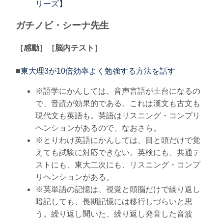
リーズ】
ガチノビ・シーナ先生
［感動］［脳内テスト］
■
東大理3が10倍効率よく勉強する方法を話す
※語学にかんしては、音声言語が土台になるの
で、音読が効果的である。これは漢文も古文も
現代文も英語も。英語はリスニング・コンプリ
ヘンションがあるので、なおさら。
※とりわけ英語にかんしては、目と頭だけで覚
えても試験に対応できない。英検にも、共通テ
ストにも、東大二次にも、リスニング・コンプ
リヘンションがある。
※英単語の記憶は、視覚と頭脳だけで繰り返し
暗記しても、長期記憶には移行しづらいと思
う。繰り返し聞いた、繰り返し発音した音波