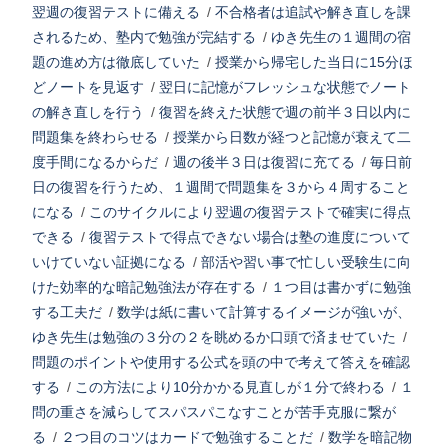
翌週の復習テストに備える
/
不合格者は追試や解き直しを課
されるため、塾内で勉強が完結する
/
ゆき先生の１週間の宿
題の進め方は徹底していた
/
授業から帰宅した当日に15分ほ
どノートを見返す
/
翌日に記憶がフレッシュな状態でノート
の解き直しを行う
/
復習を終えた状態で週の前半３日以内に
問題集を終わらせる
/
授業から日数が経つと記憶が衰えて二
度手間になるからだ
/
週の後半３日は復習に充てる
/
毎日前
日の復習を行うため、１週間で問題集を３から４周すること
になる
/
このサイクルにより翌週の復習テストで確実に得点
できる
/
復習テストで得点できない場合は塾の進度について
いけていない証拠になる
/
部活や習い事で忙しい受験生に向
けた効率的な暗記勉強法が存在する
/
１つ目は書かずに勉強
する工夫だ
/
数学は紙に書いて計算するイメージが強いが、
ゆき先生は勉強の３分の２を眺めるか口頭で済ませていた
/
問題のポイントや使用する公式を頭の中で考えて答えを確認
する
/
この方法により10分かかる見直しが１分で終わる
/
１
問の重さを減らしてスパスパこなすことが苦手克服に繋が
る
/
２つ目のコツはカードで勉強することだ
/
数学を暗記物