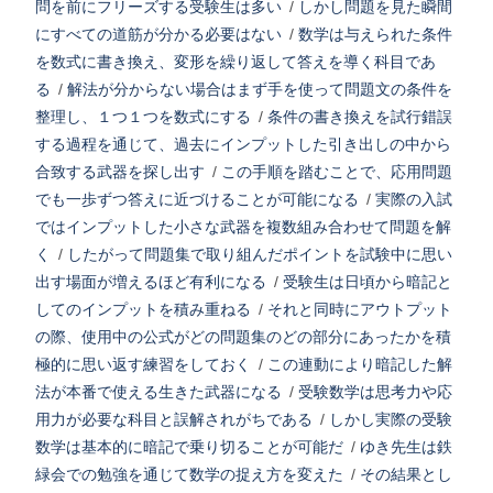
問を前にフリーズする受験生は多い
/
しかし問題を見た瞬間
にすべての道筋が分かる必要はない
/
数学は与えられた条件
を数式に書き換え、変形を繰り返して答えを導く科目であ
る
/
解法が分からない場合はまず手を使って問題文の条件を
整理し、１つ１つを数式にする
/
条件の書き換えを試行錯誤
する過程を通じて、過去にインプットした引き出しの中から
合致する武器を探し出す
/
この手順を踏むことで、応用問題
でも一歩ずつ答えに近づけることが可能になる
/
実際の入試
ではインプットした小さな武器を複数組み合わせて問題を解
く
/
したがって問題集で取り組んだポイントを試験中に思い
出す場面が増えるほど有利になる
/
受験生は日頃から暗記と
してのインプットを積み重ねる
/
それと同時にアウトプット
の際、使用中の公式がどの問題集のどの部分にあったかを積
極的に思い返す練習をしておく
/
この連動により暗記した解
法が本番で使える生きた武器になる
/
受験数学は思考力や応
用力が必要な科目と誤解されがちである
/
しかし実際の受験
数学は基本的に暗記で乗り切ることが可能だ
/
ゆき先生は鉄
緑会での勉強を通じて数学の捉え方を変えた
/
その結果とし