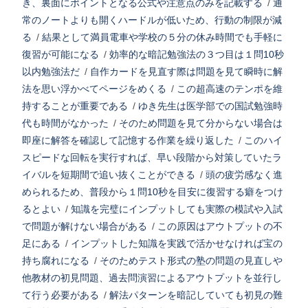
き、裏面にポイントとなる公式や注意点のみを記載する
/
通
常のノートよりも開くハードルが低いため、行動の制限が減
る
/
結果として満員電車や学校の５分の休み時間でも手軽に
復習が可能になる
/
効率的な暗記勉強法の３つ目は１問10秒
以内勉強法だ
/
自作カードを見直す際は問題を見て瞬時に解
法を思い浮かべてページをめくる
/
この超高速のテンポを維
持することが重要である
/
ゆき先生は医学部での国試勉強時
代も時間がなかった
/
そのため問題を見て分からない場合は
即座に解答を確認して記憶する作業を繰り返した
/
このハイ
スピードな回転を実行すれば、早い段階から対策していたラ
イバルを短期間で追い抜くことができる
/
頭の疲労感なく進
められるため、普段から１問10秒を目安に復習する癖をつけ
るとよい
/
知識を完璧にインプットしても実際の模試や入試
で問題が解けない場合がある
/
この原因はアウトプットの不
足にある
/
インプットした知識を実践で活かせなければ宝の
持ち腐れになる
/
そのためテスト形式の塾の問題の見直しや
他教材の初見問題、過去問演習によるアウトプットを並行し
て行う必要がある
/
解法パターンを暗記していても初見の難