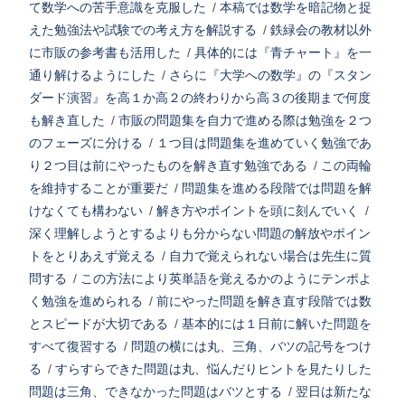
て数学への苦手意識を克服した
/
本稿では数学を暗記物と捉
えた勉強法や試験での考え方を解説する
/
鉄緑会の教材以外
に市販の参考書も活用した
/
具体的には『青チャート』を一
通り解けるようにした
/
さらに『大学への数学』の『スタン
ダード演習』を高１か高２の終わりから高３の後期まで何度
も解き直した
/
市販の問題集を自力で進める際は勉強を２つ
のフェーズに分ける
/
１つ目は問題集を進めていく勉強であ
り２つ目は前にやったものを解き直す勉強である
/
この両輪
を維持することが重要だ
/
問題集を進める段階では問題を解
けなくても構わない
/
解き方やポイントを頭に刻んでいく
/
深く理解しようとするよりも分からない問題の解放やポイン
トをとりあえず覚える
/
自力で覚えられない場合は先生に質
問する
/
この方法により英単語を覚えるかのようにテンポよ
く勉強を進められる
/
前にやった問題を解き直す段階では数
とスピードが大切である
/
基本的には１日前に解いた問題を
すべて復習する
/
問題の横には丸、三角、バツの記号をつけ
る
/
すらすらできた問題は丸、悩んだりヒントを見たりした
問題は三角、できなかった問題はバツとする
/
翌日は新たな