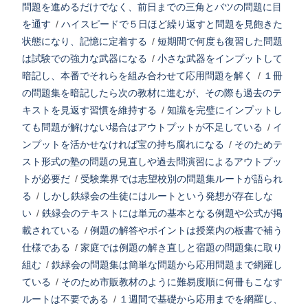
問題を進めるだけでなく、前日までの三角とバツの問題に目
を通す
/
ハイスピードで５日ほど繰り返すと問題を見飽きた
状態になり、記憶に定着する
/
短期間で何度も復習した問題
は試験での強力な武器になる
/
小さな武器をインプットして
暗記し、本番でそれらを組み合わせて応用問題を解く
/
１冊
の問題集を暗記したら次の教材に進むが、その際も過去のテ
キストを見返す習慣を維持する
/
知識を完璧にインプットし
ても問題が解けない場合はアウトプットが不足している
/
イ
ンプットを活かせなければ宝の持ち腐れになる
/
そのためテ
スト形式の塾の問題の見直しや過去問演習によるアウトプッ
トが必要だ
/
受験業界では志望校別の問題集ルートが語られ
る
/
しかし鉄緑会の生徒にはルートという発想が存在しな
い
/
鉄緑会のテキストには単元の基本となる例題や公式が掲
載されている
/
例題の解答やポイントは授業内の板書で補う
仕様である
/
家庭では例題の解き直しと宿題の問題集に取り
組む
/
鉄緑会の問題集は簡単な問題から応用問題まで網羅し
ている
/
そのため市販教材のように難易度順に何冊もこなす
ルートは不要である
/
１週間で基礎から応用までを網羅し、