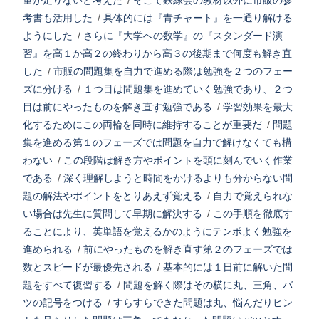
量が足りないと考えた
/
そこで鉄緑会の教材以外に市販の参
考書も活用した
/
具体的には『青チャート』を一通り解ける
ようにした
/
さらに『大学への数学』の『スタンダード演
習』を高１か高２の終わりから高３の後期まで何度も解き直
した
/
市販の問題集を自力で進める際は勉強を２つのフェー
ズに分ける
/
１つ目は問題集を進めていく勉強であり、２つ
目は前にやったものを解き直す勉強である
/
学習効果を最大
化するためにこの両輪を同時に維持することが重要だ
/
問題
集を進める第１のフェーズでは問題を自力で解けなくても構
わない
/
この段階は解き方やポイントを頭に刻んでいく作業
である
/
深く理解しようと時間をかけるよりも分からない問
題の解法やポイントをとりあえず覚える
/
自力で覚えられな
い場合は先生に質問して早期に解決する
/
この手順を徹底す
ることにより、英単語を覚えるかのようにテンポよく勉強を
進められる
/
前にやったものを解き直す第２のフェーズでは
数とスピードが最優先される
/
基本的には１日前に解いた問
題をすべて復習する
/
問題を解く際はその横に丸、三角、バ
ツの記号をつける
/
すらすらできた問題は丸、悩んだりヒン