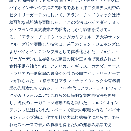
説
/
植物栄養学
/
循環型農業
/
●アラン・チャドウィックは
バイオインテンシブ法の先駆者である
/
第二次世界大戦中の
ビクトリーガーデンにおいて、アラン・チャドウィックは持
続可能な栽培法を実践した。
/
この技法はバイオダイナミッ
ク・フランス集約農業の先駆者たちから影響を受けてい
る。
/
アラン・チャドウィックがカリフォルニア大学サンタ
クルーズ校で実践した技法は、弟子のジョン・ジェボンズに
よりバイオインテンシブ法として体系化された。
/
●ビクト
リーガーデンは世界各地の家庭の庭や空き地で実践された
/
食料不足を補うため、アメリカ、イギリス、カナダ、オース
トラリアの一般家庭の裏庭や公共の公園でビクトリーガーデ
ンが作られた。
/
指導者はアラン・チャドウィックや有機農
業の先駆者たちである。
/
1960年代にアラン・チャドウィッ
クがカリフォルニアでこれらの伝統的な集約的技法を再興
し、現代のオーガニック運動の礎を築いた。
/
●バイオイン
テンシブ法は限られたスペースで最大の収穫を得る
/
バイオ
インテンシブ法は、化学肥料や大規模機械化に頼らず、限ら
れたスペースで最大の収穫を得るための知恵の結晶であ