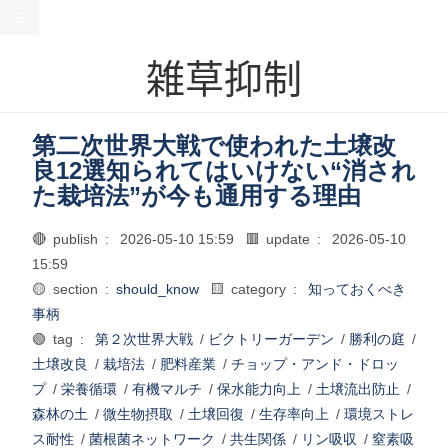
雑草抑制
第二次世界大戦で使われた土壌改
良12選知られてはいけない“消され
た栽培法”が今も通用する理由
🔴 publish :
2026-05-10 15:59
🟥 update :
2026-05-10
15:59
🟡 section :
should_know
🟨 category :
知っておくべき
事柄
🟢 tag :
第２次世界大戦
/
ビクトリーガーデン
/
勝利の庭
/
土壌改良
/
栽培法
/
肥料産業
/
チョップ・アンド・ドロッ
プ
/
栄養循環
/
有機マルチ
/
保水能力向上
/
土壌流出防止
/
森林の土
/
微生物摂取
/
土壌回復
/
生存率向上
/
環境ストレ
ス耐性
/
菌根菌ネットワーク
/
共生関係
/
リン吸収
/
窒素吸