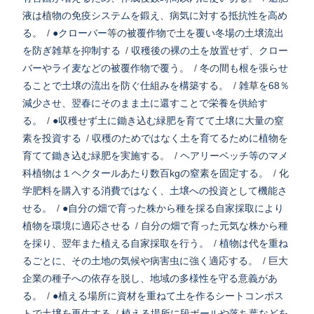
液は植物の免疫システムを鍛え、病気に対する抵抗性を高め
る。
/
●クローバー等の被覆作物で土を覆い冬場の土壌流出
を防ぎ雑草を抑制する
/
収穫後の裸の土を放置せず、クロー
バーやライ麦などの被覆作物で覆う。
/
冬の間も根を張らせ
ることで土壌の流出を防ぐ仕組みを構築する。
/
雑草を68％
減少させ、翌春にそのまま土に還すことで栄養を供給す
る。
/
●収穫せず土に鋤き込む緑肥を育てて土壌に大量の窒
素を投資する
/
収穫のためではなく土を育てるために植物を
育てて鋤き込む緑肥を実施する。
/
ヘアリーベッチ等のマメ
科植物は１ヘクタールあたり数百kgの窒素を固定する。
/
化
学肥料を購入する消費ではなく、土壌への投資として機能さ
せる。
/
●自分の畑で育った株から種を採る自家採取により
植物を環境に適応させる
/
自分の畑で育った元気な株から種
を採り、翌年また植える自家採取を行う。
/
植物は代を重ね
るごとに、その土地の気候や病害虫に強く適応する。
/
巨大
企業の種子への依存を脱し、地域の多様性を守る意義があ
る。
/
●植える場所に資材を重ねて土を作るシートコンポス
トで土壌を再生する
/
植える場所に段ボールや落ち葉などを