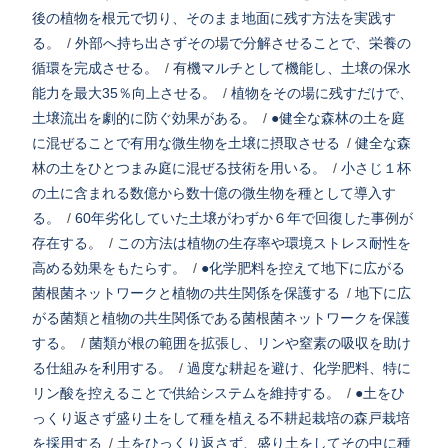
後の植物を根元で切り、そのまま地面に残す方法を実践す
る。
/
外部へ持ち出さずその場で分解させることで、栄養の
循環を完成させる。
/
有機マルチとして機能し、土壌の保水
能力を最大35％向上させる。
/
植物をその場に残すだけで、
土壌流出を劇的に防ぐ効果がある。
/
●健全な森林の土を庭
に混ぜることで有用な微生物を土壌に摂取させる
/
健全な森
林の土をひとつまみ庭に混ぜる技術を用いる。
/
小さじ１杯
の土に含まれる数億から数十億の微生物を種として導入す
る。
/
60年劣化していた土壌がわずか６年で回復した事例が
存在する。
/
この方法は植物の生存率や環境ストレス耐性を
高める効果をもたらす。
/
●化学肥料を控えて地下に広がる
菌根菌ネットワークと植物の共生関係を保護する
/
地下に広
がる菌類と植物の共生関係である菌根菌ネットワークを保護
する。
/
菌類が根の範囲を拡張し、リンや窒素の吸収を助け
る仕組みを利用する。
/
過度な耕起を避け、化学肥料、特に
リン酸を控えることで供給システムを維持する。
/
●土をひ
っくり返さず盛り土をして種を植える不耕起栽培の森戸栽培
を採用する
/
土をひっくり返さず、盛り土をしてその中に種