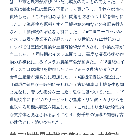
は、都市と農村が結びついた完成度の高いものであった。
/
農家は都市住民の糞尿を下肥として買い取り、作物を都市へ
供給した。
/
この仕組みは衛生問題を防ぎつつ土壌を豊かに
した。
/
海産物を原料とする干鰯や鰊の粕などの金肥も投入
され、工芸作物の増産を可能にした。
/
●中世ヨーロッパや
イスラム圏で農業革命が起こった
/
８世紀から12世紀のヨー
ロッパでは三圃式農業や重量有輪犂が導入され、作業効率が
向上した。
/
同時期のイスラム圏では、高度な灌漑技術や作
物の多様化によるイスラム農業革命が起きた。
/
18世紀のイ
ギリスでは休耕地を撤廃したノーフォーク農法が確立され、
食料生産量が爆発的に増加した。
/
●無機栄養説の確立によ
り循環の知恵が一時的に失われた
/
古い知恵は土壌を生き物
と見なし、奪った養分を土に返す哲学に基づいていた。
/
19
世紀後半にドイツのリービッヒが窒素・リン酸・カリウムを
重視する無機栄養説を確立した。
/
これにより土壌は物理的
な支持体と見なされるようになり、数千年の循環の知恵は古
い迷信として追いやられた。