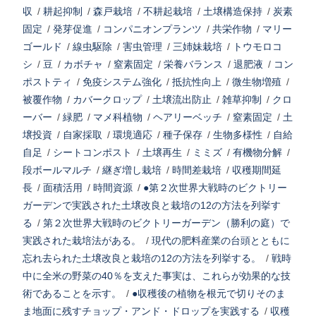
収
/
耕起抑制
/
森戸栽培
/
不耕起栽培
/
土壌構造保持
/
炭素
固定
/
発芽促進
/
コンパニオンプランツ
/
共栄作物
/
マリー
ゴールド
/
線虫駆除
/
害虫管理
/
三姉妹栽培
/
トウモロコ
シ
/
豆
/
カボチャ
/
窒素固定
/
栄養バランス
/
退肥液
/
コン
ポストティ
/
免疫システム強化
/
抵抗性向上
/
微生物増殖
/
被覆作物
/
カバークロップ
/
土壌流出防止
/
雑草抑制
/
クロ
ーバー
/
緑肥
/
マメ科植物
/
ヘアリーベッチ
/
窒素固定
/
土
壌投資
/
自家採取
/
環境適応
/
種子保存
/
生物多様性
/
自給
自足
/
シートコンポスト
/
土壌再生
/
ミミズ
/
有機物分解
/
段ボールマルチ
/
継ぎ増し栽培
/
時間差栽培
/
収穫期間延
長
/
面積活用
/
時間資源
/
●第２次世界大戦時のビクトリー
ガーデンで実践された土壌改良と栽培の12の方法を列挙す
る
/
第２次世界大戦時のビクトリーガーデン（勝利の庭）で
実践された栽培法がある。
/
現代の肥料産業の台頭とともに
忘れ去られた土壌改良と栽培の12の方法を列挙する。
/
戦時
中に全米の野菜の40％を支えた事実は、これらが効果的な技
術であることを示す。
/
●収穫後の植物を根元で切りそのま
ま地面に残すチョップ・アンド・ドロップを実践する
/
収穫