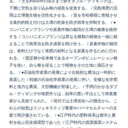
る。
/
土を約60cmの深さまで耕すダブル・ディギングは、
下層に空気を送り込み根の成長を促進する。
/
完熟堆肥の活
用は土壌微生物を活性化させる。
/
苗を市松模様に密植させ
る集約的植え付けは土壌の乾燥を防ぎ雑草を抑制する。
/
●
コンパニオンプランツや炭素作物の栽培が土壌の健康を維持
する
/
コンパニオンプランツは異なる種類の植物を一緒に植
えることで病害虫を防ぎ成長を助け合う。
/
炭素作物の栽培
は、食料だけでなく堆肥の材料となる炭素を作るために行わ
れる。
/
固定種や在来種であるオープンポピュレーション種
子を使い、自ら種を採ることで植物をその土地に適応させ
る。
/
●石油化学産業の発展により伝統的な農法は一時的に
衰退した
/
戦後の石油化学産業の発展に伴い、安価な化学肥
料と強力な農薬、大型機械が登場した。
/
手間のかかるダブ
ル・ディギングや堆肥作りは、効率の悪い手法として商業農
家から見捨てられた。
/
現代では土壌劣化への懸念から、こ
れらの知恵はリジェネラティブ農業やパーマカルチャーの文
脈で再評価されている。
/
●江戸時代の肥料体系は都市と農
村を結ぶ完全循環型であった
/
江戸時代の資源循環システム