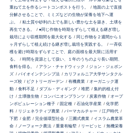
重ねて土を作るシートコンポストを行う。
/
地面の上で直接
分解させることで、ミミズなどの生物が栄養を地下へ運
ぶ。
/
粘土質や砂利の上でも新しい豊かな土を築き、土壌を
再生できる。
/
●同じ作物を時期をずらして植える継ぎ増し
栽培により収穫期間を最大化する
/
同じ作物を２週間から１
ヶ月ずらして植え続ける継ぎ増し栽培を実践する。
/
一斉収
穫を避け時期をずらすことで、庭の面積を最大限に活用す
る。
/
時間を資源として扱い、１年のうちのより長い期間、
食料を得る。
/
アラン・チャドウィック
/
ジョン・ジェボン
ズ
/
バイオインテンシブ法
/
カリフォルニア大学サンタクル
ーズ校
/
ビクトリーガーデン
/
有機農業
/
オーガニック運
動
/
食料不足
/
ダブル・ディギング
/
堆肥
/
集約的植え付
け
/
土壌微生物
/
コンパニオンプランツ
/
炭素作物
/
オープ
ンポピュレーション種子
/
固定種
/
石油化学産業
/
化学肥
料
/
リジェネラティブ農業
/
パーマカルチャー
/
江戸時代
/
下肥
/
金肥
/
完全循環型社会
/
三圃式農業
/
イスラム農業革
命
/
ノーフォーク農法
/
重量有輪犂
/
リービッヒ
/
無機栄養