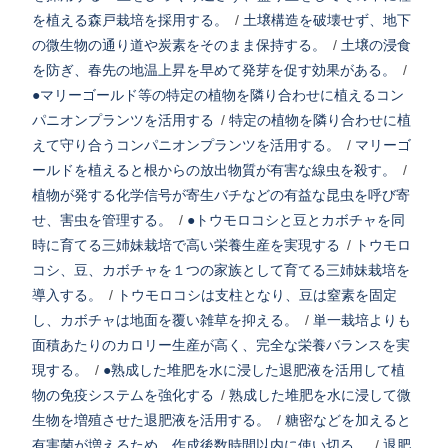
を植える森戸栽培を採用する。
/
土壌構造を破壊せず、地下
の微生物の通り道や炭素をそのまま保持する。
/
土壌の浸食
を防ぎ、春先の地温上昇を早めて発芽を促す効果がある。
/
●マリーゴールド等の特定の植物を隣り合わせに植えるコン
パニオンプランツを活用する
/
特定の植物を隣り合わせに植
えて守り合うコンパニオンプランツを活用する。
/
マリーゴ
ールドを植えると根からの放出物質が有害な線虫を殺す。
/
植物が発する化学信号が寄生バチなどの有益な昆虫を呼び寄
せ、害虫を管理する。
/
●トウモロコシと豆とカボチャを同
時に育てる三姉妹栽培で高い栄養生産を実現する
/
トウモロ
コシ、豆、カボチャを１つの家族として育てる三姉妹栽培を
導入する。
/
トウモロコシは支柱となり、豆は窒素を固定
し、カボチャは地面を覆い雑草を抑える。
/
単一栽培よりも
面積あたりのカロリー生産が高く、完全な栄養バランスを実
現する。
/
●熟成した堆肥を水に浸した退肥液を活用して植
物の免疫システムを強化する
/
熟成した堆肥を水に浸して微
生物を増殖させた退肥液を活用する。
/
糖密などを加えると
有害菌が増えるため、作成後数時間以内に使い切る。
/
退肥