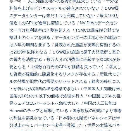
🟢 tag :
人工知能技術への投資が急拡大している
/
十分な
利益を上げるビジネスモデルが確立されていない
/
１GW級
のデータセンターは未だ１つも完成していない
/
最大100万
個近くのGPUが倉庫に滞留している
/
NVIDIAのデータセン
ター向け粗利益率は７割を超える
/
TSMCは最先端分野で９
割以上のシェアを握る
/
データセンターの土地からの建設に
は３年の期間を要する
/
発表された施設が実際に稼働するの
は2029年以降となる
/
１GW級の施設は原子力発電所１基分
の電力を消費する
/
数万人分の消費量に匹敵する冷却水が必
要となる
/
１個数百万円のGPUが価値を失っていく
/
購入し
た資産が稼働前に陳腐化するリスクが存在する
/
新世代モデ
ルの登場で旧世代の需要がリセットされる
/
顧客の移行コス
トが低いため独自の堀を構築できない
/
中国製人工知能は米
国製の10分の１以下の価格で処理を行う
/
中国製モデルの世
界シェアは15パーセントへ急拡大した
/
中国の人工知能は
Huaweiのチップと連動している
/
国家規模の戦略により市場
の利益を蒸発させている
/
日本製の太陽光パネルシェアは半
分以上から１パーセント未満へ激減した
/
世界の太陽光パネ