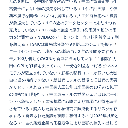
ルの８割以上を中国企業が占めている
/
中国の製造企業も価
格競争により巨額の損失を出している
/
１件の計画撤回や債
務不履行を契機にバブルは崩壊する
/
人工知能技術への投資
が急拡大している
/
１GW級のデータセンターは未だ１つも
完成していない
/
１GW級の施設は原子力発電所１基分の電
力を消費する
/
NVIDIAのデータセンター向け粗利益率は７割
を超える
/
TSMCは最先端分野で９割以上のシェアを握る
/
データセンターの土地からの建設には３年の期間を要する
/
最大100万個近くのGPUが倉庫に滞留している
/
１個数百万
円のGPUが価値を失っていく
/
十分な利益を上げるビジネス
モデルが確立されていない
/
顧客の移行コストが低いため独
自の堀を構築できない
/
新世代モデルの登場で旧世代の需要
がリセットされる
/
中国製人工知能は米国製の10分の１以下
の価格で処理を行う
/
中国製モデルの世界シェアは15パーセ
ントへ急拡大した
/
国家規模の戦略により市場の利益を蒸発
させている
/
購入した資産が稼働前に陳腐化するリスクが存
在する
/
発表された施設が実際に稼働するのは2029年以降と
なる
/
中国の製造企業も価格競争により巨額の損失を出して