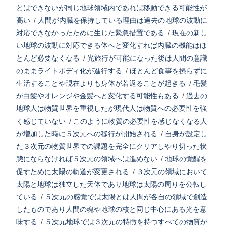
とはできないが同じ地球領域内であれば移動できる可能性が
高い
/
人間が内臓を保持している理由は過去の地球の波動に
対応できなかったために生じた緊急措置である
/
現在の新し
い地球の波動に対応できる体へと変化すれば内臓の機能はほ
とんど必要なくなる
/
光旅行が可能になった後は人間の意識
のままライトボディ化が進行する
/
ほとんど食事を摂らずに
生活することや現在よりも身体が若返ることが起きる
/
毛髪
が白髪やオレンジや金髪へと変化する可能性もある
/
過去の
地球人は物質世界を重視したが現代人は物質への必要性を強
く感じていない
/
このように物質の必要性を感じなくなる人
が増加した時に５次元への移行が開始される
/
自身が設定し
た３次元の物質世界での課題を完全にクリアしやり切った状
態にならなければ５次元の領域へは進めない
/
地球の覚醒を
促すために太陽の軌道が変更される
/
３次元の領域において
太陽と地球は独立した天体であり地球は太陽の周りを公転し
ている
/
５次元の感覚では太陽とは人間が各自の領域で創造
したものであり人間の魂や地球の核と同じ中心にある光を意
味する
/
５次元地球では３次元の特徴を持つすべての物質が