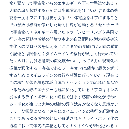
龍と繋がって宇宙龍からのエネルギーを下ろす手法である
/
人間の魂が起動するためには生体電流をはじめとする体の機
能を一度オフにする必要がある
/
生体電流をオフにすること
で力が抜け機能が停止した瞬間に魂が起動する
/
セミナーで
は宇宙龍のエネルギーを用いたドラゴンヒーリングを共同で
行い魂の起動や感覚の開放や本来の自己調和状態の構築や現
実化へのプロセスを伝える
/
ここまでの期間には人間の感覚
や記憶とは関係なくタイムラインの移行が激しく行われてい
た
/
６月における意識の変化度合いによって８月の現実化の
様相が変化する
/
存在であるプロキオンは感情の起伏を解消
するためにタイムラインの移行を頻繁に行っていた
/
現在は
この移行が落ち着き地球自体もアセンションの流れに進んで
いるため地球のエナジーも既に変化している
/
プロキオンの
提示するライトボディ化の過程ではまず感情の浄化が行われ
る
/
浄化が進むと大半の感情の浮き沈みがなくなり意識がフ
ラットな状態になる
/
さらにタイムラインの移行を経験する
ことであらゆる感情の起伏が解消される
/
ライトボディ化の
過程において体内の異物としてオキシトシンが浄化される
/