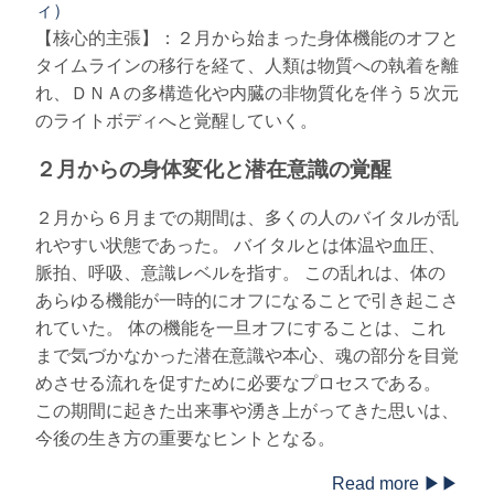
ィ）
【核心的主張】：２月から始まった身体機能のオフと
タイムラインの移行を経て、人類は物質への執着を離
れ、ＤＮＡの多構造化や内臓の非物質化を伴う５次元
のライトボディへと覚醒していく。
２月からの身体変化と潜在意識の覚醒
２月から６月までの期間は、多くの人のバイタルが乱
れやすい状態であった。 バイタルとは体温や血圧、
脈拍、呼吸、意識レベルを指す。 この乱れは、体の
あらゆる機能が一時的にオフになることで引き起こさ
れていた。 体の機能を一旦オフにすることは、これ
まで気づかなかった潜在意識や本心、魂の部分を目覚
めさせる流れを促すために必要なプロセスである。
この期間に起きた出来事や湧き上がってきた思いは、
今後の生き方の重要なヒントとなる。
Read more ▶▶