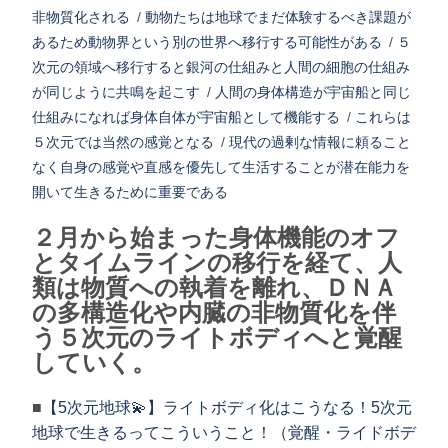
非物質化される
/
動物たちは地球でまだ体験するべき課題が
あるため動物界という別の世界へ移行する可能性がある
/
５
次元の領域へ移行すると銀河の仕組みと人間の細胞の仕組み
が同じように共鳴を起こす
/
人間の身体構造が宇宙船と同じ
仕組みになれば身体自体が宇宙船として機能する
/
これらは
５次元では当然の感覚となる
/
現代の過剰な情報に頼ること
なく自身の感覚や直感を優先して生活することが潜在能力を
開いて生きるために重要である
２月から始まった身体機能のオフ
とタイムラインの移行を経て、人
類は物質への執着を離れ、ＤＮＡ
の多構造化や内臓の非物質化を伴
う５次元のライトボディへと覚醒
していく。
■
【5次元地球💫】ライトボディ化はこうなる！5次元
地球で生きるってこういうこと！（覚醒・ライドボデ