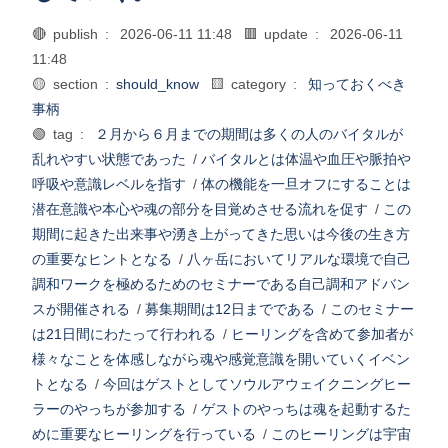
🔴 publish :
2026-06-11 11:48
🟥 update :
2026-06-11
11:48
🟡 section :
should_know
🟨 category :
知っておくべき
事柄
🟢 tag :
２月から６月までの期間は多くの人のバイタルが
乱れやすい状態であった
/
バイタルとは体温や血圧や脈拍や
呼吸や意識レベルを指す
/
体の機能を一旦オフにすることは
潜在意識や本心や魂の部分を目覚めさせる流れを促す
/
この
期間に起きた出来事や湧き上がってきた思いは今後の生き方
の重要なヒントとなる
/
八ヶ岳においてリアルな環境で自己
調和ワークを極めるためのセミナーである自己調和アドバン
スが開催される
/
募集期間は12日までである
/
このセミナー
は21日間にわたって行われる
/
ヒーリングを含めて参加者が
様々なことを体感しながら魂や感覚意識を開いていくイベン
トとなる
/
今回はゲストとしてソウルアウェイクニングヒー
ラーのやっちが参加する
/
ゲストのやっちは魂を起動するた
めに重要なヒーリングを行っている
/
このヒーリングは宇宙