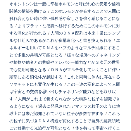
オキシトシンは一般に幸福ホルモンと呼ばれ心の安定や信頼
関係の構築を助ける
/
このホルモンが存在することで人間は
触れ合えない時に強い孤独感や寂しさを強く感じることにな
る
/
よりフラットな感覚へ移行するためにこのホルモンに対
する浄化が行われる
/
人間のＤＮＡ配列は本来非常にシンプ
ルな仕組みであるがこれが多構造化へと書き換えられる
/
エ
ネルギーを用いてＤＮＡをハブのようなマルチ回線にするこ
とで多重の共鳴が可能となる
/
様々な場所へのチャネリング
や植物や他者との共鳴やテレパシー能力などが３次元の世界
でも使用可能となる
/
ＤＮＡがマルチ化していくことに伴い
頭部にある消化体が起動する
/
これと同時に体内に存在する
ソマチットにも変化が生じる
/
この一連の変化によって人間
は宇宙との交信を思い出しチャネリング能力などを取り戻
す
/
人間がこれまで捉えられなかった特殊な粒子を認識でき
るようになる
/
過去に発見されたアマテラス粒子のように地
球上には未だ認知されていない粒子が多数存在する
/
これら
の粒子に気づきＤＮＡ構造が変化することで自身の意識領域
ごと移動する光旅行が可能となる
/
体を持って宇宙へ行くこ