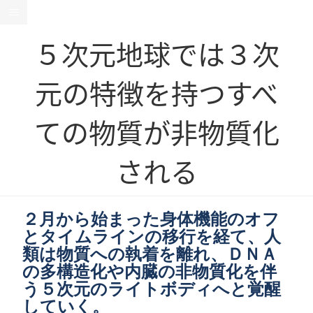
５次元地球では３次
元の特徴を持つすべ
ての物質が非物質化
される
２月から始まった身体機能のオフ
とタイムラインの移行を経て、人
類は物質への執着を離れ、ＤＮＡ
の多構造化や内臓の非物質化を伴
う５次元のライトボディへと覚醒
していく。