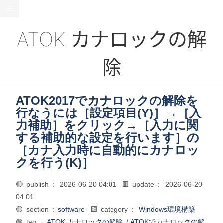
ATOK カナロックの解
除
ATOK2017でカナロックの解除を
行なうには［設定項目(Y)］→［入
力補助］をクリック→［入力に関
する補助的な設定を行います］の
［カナ入力時に自動的にカナロッ
クを行う(K)］
🔴 publish :
2026-06-20 04:01
🟥 update :
2026-06-20
04:01
🟡 section :
software
🟨 category :
Windows環境構築
🟢 tag :
ATOK カナロックの解除
/
ATOKでカナロックの解