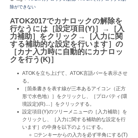
除ができない
ATOK2017でカナロックの解除を
行なうには［設定項目(Y)］→［入
力補助］をクリック→［入力に関
する補助的な設定を行います］の
［カナ入力時に自動的にカナロッ
クを行う(K)］
ATOKを立ち上げて、ATOK言語バーを表示させ
る。
［箇条書きを表す線が三本あるアイコン（正方
形で水色地）］をクリックし、［プロパティ(環
境設定)(R)…］をクリックする。
設定項目(Y)のツリーメニューの［入力補助］を
クリックし、［入力に関する補助的な設定を行
います］の中身を以下のようにする。
□テンキーからの入力を必ず半角にする(T)