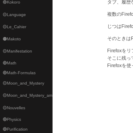
タブ、履歴
🟣Kokoro
複数のFir
🟡Language
じつはFi
🟡Le_Cahier
そのときはF
🟠Makoto
Firefo
🟡Manifestation
そこに残っ
🔴Math
Firefo
🔴Math-Formulas
🟡Moon_and_Mystery
🟡Moon_and_Mystery_am
🟡Nouvelles
🔴Physics
🔵Purification