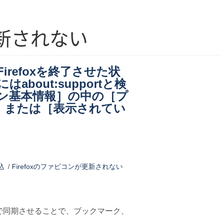
更新されない
irefoxを終了させた状
すにはabout:supportと検
ョン基本情報］の中の［プ
］または［表示されてい
込
/
Firefoxのファビコンが更新されない
fox Sync］で同期させることで、ブックマーク、