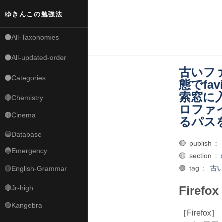
ゆきんこの勉強法
⚫All-Taxonomies
⚫All-updated-order
古いファ
⚫Categories
態でfav
索窓に
🔴Chemistry
ロファ
🟠Cinema
るパス
🔵Database
🔴 publish :
🔵Emergency
🟡 section :
🟢 tag :
古い
🟡English-Grammar
🔴Jr-high
Firefox
🟣Kangebra
［Firefox