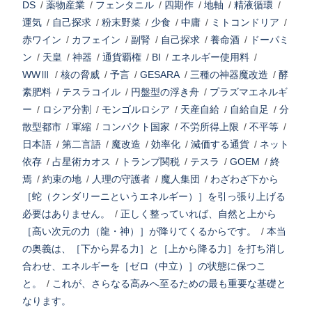
DS
/
薬物産業
/
フェンタニル
/
四期作
/
地軸
/
精液循環
/
運気
/
自己探求
/
粉末野菜
/
少食
/
中庸
/
ミトコンドリア
/
赤ワイン
/
カフェイン
/
副腎
/
自己探求
/
養命酒
/
ドーパミ
ン
/
天皇
/
神器
/
通貨覇権
/
BI
/
エネルギー使用料
/
WWⅢ
/
核の脅威
/
予言
/
GESARA
/
三種の神器魔改造
/
酵
素肥料
/
テスラコイル
/
円盤型の浮き舟
/
プラズマエネルギ
ー
/
ロシア分割
/
モンゴルロシア
/
天産自給
/
自給自足
/
分
散型都市
/
軍縮
/
コンパクト国家
/
不労所得上限
/
不平等
/
日本語
/
第二言語
/
魔改造
/
効率化
/
減価する通貨
/
ネット
依存
/
占星術カオス
/
トランプ関税
/
テスラ
/
GOEM
/
終
焉
/
約束の地
/
人理の守護者
/
魔人集団
/
わざわざ下から
［蛇（クンダリーニというエネルギー）］を引っ張り上げる
必要はありません。
/
正しく整っていれば、自然と上から
［高い次元の力（龍・神）］が降りてくるからです。
/
本当
の奥義は、［下から昇る力］と［上から降る力］を打ち消し
合わせ、エネルギーを［ゼロ（中立）］の状態に保つこ
と。
/
これが、さらなる高みへ至るための最も重要な基礎と
なります。