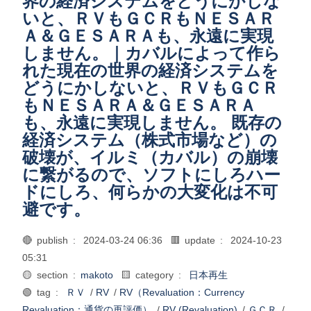
界の経済システムをどうにかしな
いと、ＲＶもＧＣＲもＮＥＳＡＲ
Ａ＆ＧＥＳＡＲＡも、永遠に実現
しません。｜カバルによって作ら
れた現在の世界の経済システムを
どうにかしないと、ＲＶもＧＣＲ
もＮＥＳＡＲＡ＆ＧＥＳＡＲＡ
も、永遠に実現しません。 既存の
経済システム（株式市場など）の
破壊が、イルミ（カバル）の崩壊
に繋がるので、ソフトにしろハー
ドにしろ、何らかの大変化は不可
避です。
🔴 publish :
2024-03-24 06:36
🟥 update :
2024-10-23
05:31
🟡 section :
makoto
🟨 category :
日本再生
🟢 tag :
ＲＶ
/
RV
/
RV（Revaluation：Currency
Revaluation：通貨の再評価）
/
RV (Revaluation)
/
ＧＣＲ
/