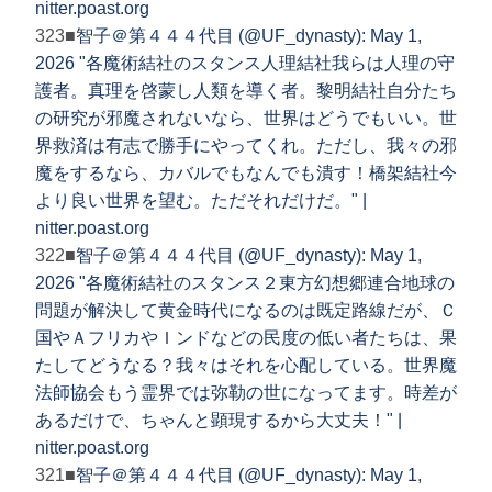
nitter.poast.org
323■
智子＠第４４４代目 (@UF_dynasty): May 1,
2026 "各魔術結社のスタンス人理結社我らは人理の守
護者。真理を啓蒙し人類を導く者。黎明結社自分たち
の研究が邪魔されないなら、世界はどうでもいい。世
界救済は有志で勝手にやってくれ。ただし、我々の邪
魔をするなら、カバルでもなんでも潰す！橋架結社今
より良い世界を望む。ただそれだけだ。" |
nitter.poast.org
322■
智子＠第４４４代目 (@UF_dynasty): May 1,
2026 "各魔術結社のスタンス２東方幻想郷連合地球の
問題が解決して黄金時代になるのは既定路線だが、Ｃ
国やＡフリカやＩンドなどの民度の低い者たちは、果
たしてどうなる？我々はそれを心配している。世界魔
法師協会もう霊界では弥勒の世になってます。時差が
あるだけで、ちゃんと顕現するから大丈夫！" |
nitter.poast.org
321■
智子＠第４４４代目 (@UF_dynasty): May 1,