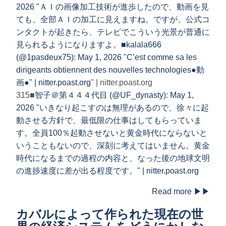
2026 "ＡＩの画像加工技術が進歩したので、動画を見
ても、全部ＡＩの加工に見えますね。ですが、公式コ
ンタクトが起きたら、テレビでこういう光景が普通に
見られるようになりますよ。■
kalala666
(@1pasdeux75): May 1, 2026 "C’est comme sa les
dirigeants obtiennent des nouvelles technologies●動
画●" | nitter.poast.org
" | nitter.poast.org
315■
智子＠第４４４代目 (@UF_dynasty): May 1,
2026 "いきなり起こすのは無理があるので、徐々に起
動させる方針で、最低限の仕事はしてもらっていま
す。全員100％起動させないと黄金時代にならないと
いうこともないので、深刻に考えてはいません。黄金
時代になるまでの過程の内容と、なった後の地球文明
の進捗速度に差が出る程度です。" | nitter.poast.org
Read more ▶▶
カバルによって作られた現在の世