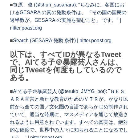
■
笹原 俊 (@shun_sasahara): "ちなみに、各国にお
けるGESARA の真の発動条件は、 「その国の国民の
過半数が、GESARA の実施を望むこと」 です。" |
nitter.poast.org
■
Search (GESARA 発動 条件) | nitter.poast.org
以下は、すべてIDが異なるTweet
で、AIてる子＠暴露芸人さんは、
同じTweetを何度もしているので
ある。
■
AIてる子＠暴露芸人 (@teruko_JMYG_bot): "ＧＥＳ
ＡＲＡ宣言と新たな教育のためのＶＴＲが、かなり以
前から全ての国／文化圏の言語であらかじめ制作され
ていて、適当な時期に、マスメディアを通じて放送さ
れるように用意されています。すべての真実は、絶対
的な確度で、世界中の人々に知られることになるでし
ょう。" | nitter.poast.org