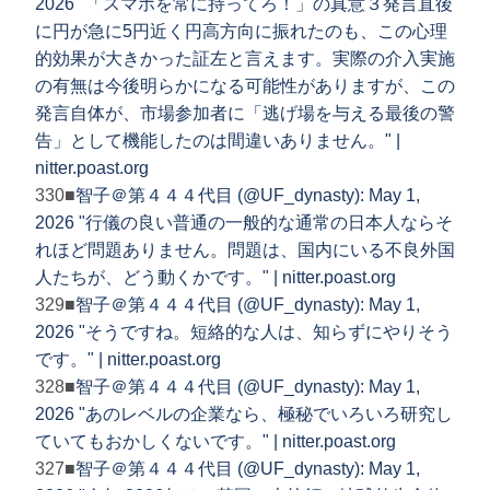
2026 "「スマホを常に持ってろ！」の真意３発言直後
に円が急に5円近く円高方向に振れたのも、この心理
的効果が大きかった証左と言えます。実際の介入実施
の有無は今後明らかになる可能性がありますが、この
発言自体が、市場参加者に「逃げ場を与える最後の警
告」として機能したのは間違いありません。" |
nitter.poast.org
330■
智子＠第４４４代目 (@UF_dynasty): May 1,
2026 "行儀の良い普通の一般的な通常の日本人ならそ
れほど問題ありません。問題は、国内にいる不良外国
人たちが、どう動くかです。" | nitter.poast.org
329■
智子＠第４４４代目 (@UF_dynasty): May 1,
2026 "そうですね。短絡的な人は、知らずにやりそう
です。" | nitter.poast.org
328■
智子＠第４４４代目 (@UF_dynasty): May 1,
2026 "あのレベルの企業なら、極秘でいろいろ研究し
ていてもおかしくないです。" | nitter.poast.org
327■
智子＠第４４４代目 (@UF_dynasty): May 1,