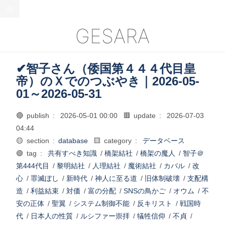
GESARA
✔智子さん（倭国第４４４代目皇
帝）のＸでのつぶやき｜2026-05-
01～2026-05-31
🔴 publish :
2026-05-01 00:00
🟥 update :
2026-07-03
04:44
🟡 section :
database
🟨 category :
データベース
🟢 tag :
共有すべき知識
/
橋架結社
/
橋架の魔人
/
智子＠
第444代目
/
黎明結社
/
人理結社
/
魔術結社
/
カバル
/
改
心
/
罪滅ぼし
/
新時代
/
神人に至る道
/
旧体制破壊
/
支配構
造
/
利益結束
/
対価
/
富の分配
/
SNSの鳥かご
/
オウム
/
不
安の正体
/
聖翼
/
システム制御不能
/
反キリスト
/
戦国時
代
/
日本人の性質
/
ルシファー崇拝
/
犠牲信仰
/
不貞
/