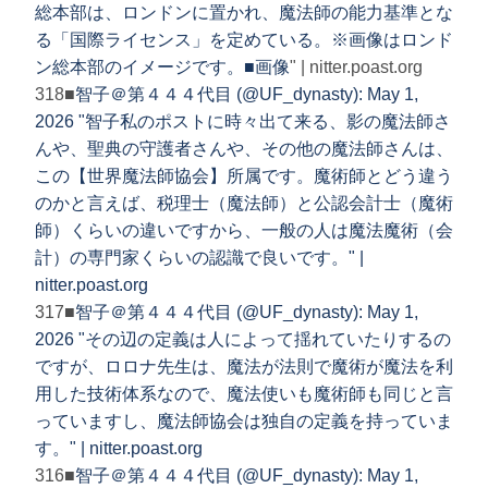
総本部は、ロンドンに置かれ、魔法師の能力基準とな
る「国際ライセンス」を定めている。※画像はロンド
ン総本部のイメージです。■
画像
" | nitter.poast.org
318■
智子＠第４４４代目 (@UF_dynasty): May 1,
2026 "智子私のポストに時々出て来る、影の魔法師さ
んや、聖典の守護者さんや、その他の魔法師さんは、
この【世界魔法師協会】所属です。魔術師とどう違う
のかと言えば、税理士（魔法師）と公認会計士（魔術
師）くらいの違いですから、一般の人は魔法魔術（会
計）の専門家くらいの認識で良いです。" |
nitter.poast.org
317■
智子＠第４４４代目 (@UF_dynasty): May 1,
2026 "その辺の定義は人によって揺れていたりするの
ですが、ロロナ先生は、魔法が法則で魔術が魔法を利
用した技術体系なので、魔法使いも魔術師も同じと言
っていますし、魔法師協会は独自の定義を持っていま
す。" | nitter.poast.org
316■
智子＠第４４４代目 (@UF_dynasty): May 1,