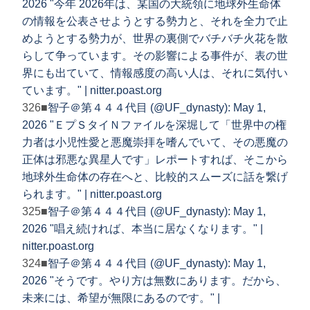
2026 "今年 2026年は、某国の大統領に地球外生命体
の情報を公表させようとする勢力と、それを全力で止
めようとする勢力が、世界の裏側でバチバチ火花を散
らして争っています。その影響による事件が、表の世
界にも出ていて、情報感度の高い人は、それに気付い
ています。" | nitter.poast.org
326■
智子＠第４４４代目 (@UF_dynasty): May 1,
2026 "ＥプＳタイＮファイルを深堀して「世界中の権
力者は小児性愛と悪魔崇拝を嗜んでいて、その悪魔の
正体は邪悪な異星人です」レポートすれば、そこから
地球外生命体の存在へと、比較的スムーズに話を繋げ
られます。" | nitter.poast.org
325■
智子＠第４４４代目 (@UF_dynasty): May 1,
2026 "唱え続ければ、本当に居なくなります。" |
nitter.poast.org
324■
智子＠第４４４代目 (@UF_dynasty): May 1,
2026 "そうです。やり方は無数にあります。だから、
未来には、希望が無限にあるのです。" |