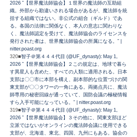
2026 "【世界魔法師協会】１世界の魔法師の互助組
織。外部から勘違いされる場合があるが、魔法師を統
括する組織ではない。非公式の組合（ギルド）であ
る。各国の法律に関係なく、本人の意志に関わりな
く、魔法師認定を受けて、魔法師協会のライセンスを
発行された者は、世界魔法師協会の所属になる。" |
nitter.poast.org
320■
智子＠第４４４代目 (@UF_dynasty): May 1,
2026 "【世界魔法師協会】２この規定は、地球で暮ら
す異星人も含めた、すべての人類に適用される。日本
支部は〇〇市に本部を構え、副本部的な位置づけの関
東支部が〇〇タワーの一角にある。両拠点共に、魔法
師専用の秘密回線が通っていて、国防会議の極秘情報
すら入手可能になっている。" | nitter.poast.org
319■
智子＠第４４４代目 (@UF_dynasty): May 1,
2026 "【世界魔法師協会】３その他に、関東支部ほど
立派ではないがオンラインの魔法師会議に使用できる
支部が、北海道、東北、四国、九州にもある。協会の