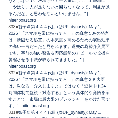
うとしないで、決壊させて一大事にして、上層部に
「やはり、人が足りないと回らなくなって、利益が減
るんだな」と思わせないといけません。" |
nitter.poast.org
333■
智子＠第４４４代目 (@UF_dynasty): May 1,
2026 "「スマホを常に持ってろ！」の真意１あの発言
は「断固たる処置」の本気度を高めるための演出効果
の高い一言だったと見られます。過去の為替介入局面
でも、事前の強い警告＆即応態勢のアピールで投機を
萎縮させる手法が取られてきました。" |
nitter.poast.org
332■
智子＠第４４４代目 (@UF_dynasty): May 1,
2026 "「スマホを常に持ってろ！」の真意２Ｋ大臣
は、単なる「介入しますよ」ではなく「連休中も24
時間体制で監視・対応する」という具体的な覚悟を示
すことで、市場に最大限のプレッシャーをかけた形で
す。" | nitter.poast.org
331■
智子＠第４４４代目 (@UF_dynasty): May 1,