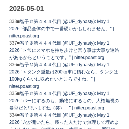
2026-05-01
338■
智子＠第４４４代目 (@UF_dynasty): May 1,
2026 "部品全体の中で一番硬いかもしれません。" |
nitter.poast.org
337■
智子＠第４４４代目 (@UF_dynasty): May 1,
2026 "＞常にスマホを持ち歩けと言う事は大事な連絡
があるからということです。" | nitter.poast.org
336■
智子＠第４４４代目 (@UF_dynasty): May 1,
2026 "＞タンク重量は200kg車に積むなら、タンクは
100kgくらいに収めたいところですね。" |
nitter.poast.org
335■
智子＠第４４４代目 (@UF_dynasty): May 1,
2026 "パーにするのも、動物にするもの、人権無視の
暴挙だと思いますね（笑）。" | nitter.poast.org
334■
智子＠第４４４代目 (@UF_dynasty): May 1,
2026 "穴が開いたら、残った人だけで無理して埋めよ