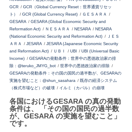
GCR
/
GCR（Global Currency Reset：世界通貨リセッ
ト）
/
GCR (Global Currency Reset)
/
ＧＥＳＡＲＡ
/
GESARA
/
GESARA (Global Economic Security and
Reformation Act)
/
ＮＥＳＡＲＡ
/
NESARA
/
NESARA
(National Economic Security and Reformation Act)
/
ＪＥＳ
ＡＲＡ
/
JESARA
/
JESARA (Japanese Economic Security
and Reformation Act)
/
ＵＢＩ
/
UBI
/
UBI (Universal Basic
Income)
/
GESARAの発動条件：世界中の悪徳政治家の排
除：@teruko_JMYG_bot
/
世界中の悪徳政治家の排除
/
GESARAの発動条件：その国の国民の過半数が、GESARAの
実施を望むこと：@shun_sasahara
/
既存の経済システム
（株式市場など）の破壊
/
イルミ（カバル）の崩壊
各国におけるGESARA の真の発動
条件は、 「その国の国民の過半数
が、GESARA の実施を望むこと」
です。