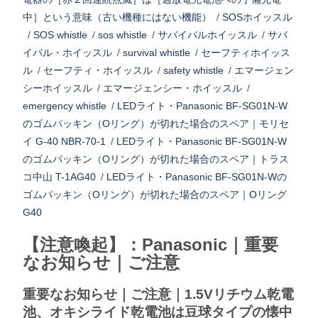
中］という意味（古い機種にはない機能）
/
SOSホイッスル
/
SOS whistle
/
sos whistle
/
サバイバルホイッスル
/
サバ
イバル・ホイッスル
/
survival whistle
/
セーフティホイッス
ル
/
セーフティ・ホイッスル
/
safety whistle
/
エマージェン
シーホイッスル
/
エマージェンシー・ホイッスル
/
emergency whistle
/
LEDライト・Panasonic BF-SG01N-W
のゴムパッキン（Oリング）が切れた場合のスペア｜モリセ
イ G-40 NBR-70-1
/
LEDライト・Panasonic BF-SG01N-W
のゴムパッキン（Oリング）が切れた場合のスペア｜トラス
コ中山 T-1AG40
/
LEDライト・Panasonic BF-SG01N-Wの
ゴムパッキン（Oリング）が切れた場合のスペア｜Oリング
G40
【注意喚起】：Panasonic｜重要
なお知らせ｜ご注意
重要なお知らせ｜ご注意｜1.5Vリチウム乾電
池、オキシライド乾電池は豆球タイプの懐中