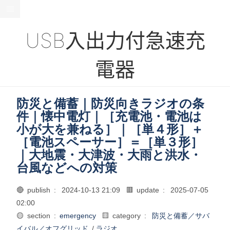
USB入出力付急速充
電器
防災と備蓄｜防災向きラジオの条
件｜懐中電灯｜［充電池・電池は
小が大を兼ねる］｜［単４形］＋
［電池スペーサー］＝［単３形］
｜大地震・大津波・大雨と洪水・
台風などへの対策
🔴 publish :
2024-10-13 21:09
🟥 update :
2025-07-05
02:00
🟡 section :
emergency
🟨 category :
防災と備蓄／サバ
イバル／オフグリッド
/
ラジオ