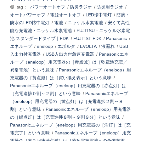
🟢 tag :
パワーオートオフ
/
防災ラジオ
/
防災用ラジオ
/
オートパワーオフ
/
電源オートオフ
/
LED懐中電灯
/
防滴・
防水のLED懐中電灯
/
電池
/
ニッケル水素電池
/
安くて高性
能な充電池・ニッケル水素電池
/
FUJITSU・ニッケル水素電
池 スタンダードタイプ｜FDK
/
FUJITST FDK
/
Panasonic
/
エネループ
/
eneloop
/
エボルタ
/
EVOLTA
/
液漏れ
/
USB
入出力付充電器
/
USB入出力付急速充電器
/
Panasonicエネ
ループ（eneloop）用充電器の［赤点滅］は［乾電池充電／
異常電池］という意味
/
Panasonicエネループ（eneloop）用
充電器の［黄点滅］は［買い換え表示］という意味
/
Panasonicエネループ（eneloop）用充電器の［赤点灯］は
［充電進捗０割～２割］という意味
/
Panasonicエネループ
（eneloop）用充電器の［黄点灯］は［充電進捗２割～８
割］という意味
/
Panasonicエネループ（eneloop）用充電器
の［緑点灯］は［充電進捗８割～９割９分］という意味
/
Panasonicエネループ（eneloop）用充電器の［消灯］は［充
電完了］という意味
/
Panasonicエネループ（eneloop）用充
電器の［赤２回連続点滅］は［過放電充電池への予備充電