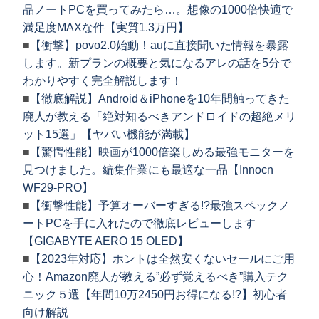
品ノートPCを買ってみたら…。想像の1000倍快適で
満足度MAXな件【実質1.3万円】
■
【衝撃】povo2.0始動！auに直接聞いた情報を暴露
します。新プランの概要と気になるアレの話を5分で
わかりやすく完全解説します！
■
【徹底解説】Android＆iPhoneを10年間触ってきた
廃人が教える「絶対知るべきアンドロイドの超絶メリ
ット15選」【ヤバい機能が満載】
■
【驚愕性能】映画が1000倍楽しめる最強モニターを
見つけました。編集作業にも最適な一品【Innocn
WF29-PRO】
■
【衝撃性能】予算オーバーすぎる!?最強スペックノ
ートPCを手に入れたので徹底レビューします
【GIGABYTE AERO 15 OLED】
■
【2023年対応】ホントは全然安くないセールにご用
心！Amazon廃人が教える”必ず覚えるべき”購入テク
ニック５選【年間10万2450円お得になる!?】初心者
向け解説