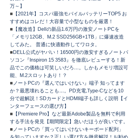
万～】
■
【2021年】コスパ最強モバイルバッテリーTOP5 お
すすめはコレだ！大容量で小型なものを厳選！
■
【魔改造】Dellの新品1.6万円の激安ノートPCを
「メモリ12GB、M.2 SSD256GB+1TB」に爆速改造
してみた。 普通に快適動作してワロタ。
■
DELL公式がヤバい！16500円の激安すぎるノートパ
ソコン『Inspiron 15 3583』を徹底レビューする！新
品でこの価格は可笑しいだろ…。しかもメモリ増設可
能、M.2スロットあり！？
■
ノートPCの『選んではいけない』端子 知ってます
か？最悪壊れることも…。PD充電,Type-Cなどを10
分で超解説！SDカードとHDMI端子も詳しく説明【イ
ンターフェースの選び方】
■
【Premiere Pro】など最新Adobe製品を無料で利用
する手法を発見【期間限定】急いだほうが良いです。
■
ノートPCの「買ってはいけないキーボード配列」
を知っていますか？正しい選び方を徹底解説！お勧め