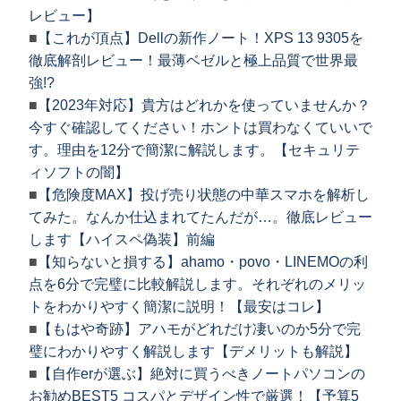
レビュー】
■
【これが頂点】Dellの新作ノート！XPS 13 9305を
徹底解剖レビュー！最薄ベゼルと極上品質で世界最
強!?
■
【2023年対応】貴方はどれかを使っていませんか？
今すぐ確認してください！ホントは買わなくていいで
す。理由を12分で簡潔に解説します。【セキュリテ
ィソフトの闇】
■
【危険度MAX】投げ売り状態の中華スマホを解析し
てみた。なんか仕込まれてたんだが…。徹底レビュー
します【ハイスペ偽装】前編
■
【知らないと損する】ahamo・povo・LINEMOの利
点を6分で完璧に比較解説します。それぞれのメリッ
トをわかりやすく簡潔に説明！【最安はコレ】
■
【もはや奇跡】アハモがどれだけ凄いのか5分で完
璧にわかりやすく解説します【デメリットも解説】
■
【自作erが選ぶ】絶対に買うべきノートパソコンの
お勧めBEST5 コスパとデザイン性で厳選！【予算5