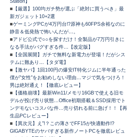
Station】
■
【厳選】100均ガチ勢が選ぶ「絶対に買うべき」最
新ガジェット10+2選
■
ゲーミングPCが4万円台!?原神も60FPS余裕なのに
静音＆低発熱で怖いんだが…。
■
アドビ公式で○○を探すだけ！全製品が7万円引きに
なる手法がバグすぎる件…【改定版】
■
【全国展開】ガチで無料な新電力が登場！だがシス
テムに難あり…【タダ電】
■
【激ヤバ】1回100円の爆安IT特化ジムに半年通った
僕が”女性”をお勧めしない理由…マジで気をつけろ！
男は絶対通え！【徹底レビュー】
■
【価格崩壊】最新Win11/メモリ16GBで使える旧モ
デルが投げ売り状態…Office初期搭載＆SSD採用でト
ンデモないコスパな件…売り切れる前に急げ！！【再
生品PCレビュー】
■
【異次元】え”!？この薄さでFF15が快適動作!?
GIGABYTEのヤバすぎる新作ノートPCを徹底レビュ