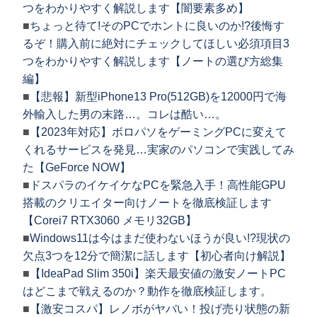
つをわかりやすく解説します【闇要素多め】
■
ちょっと待て!そのPCでホントに良いのか!?後悔す
るぞ！購入前に絶対にチェックしてほしい必須項目3
つをわかりやすく解説します【ノートの選び方総集
編】
■
【悲報】新型iPhone13 Pro(512GB)を12000円で海
外輸入した男の末路…。コレは酷い…。
■
【2023年対応】ボロパソをゲーミングPCに変えて
くれるサービスを発見…実家のパソコンで実践してみ
た【GeForce NOW】
■
ドスパラのイケイケなPCを緊急入手！高性能GPU
搭載のクリエイター向けノートを徹底検証します
【Corei7 RTX3060 メモリ32GB】
■
Windows11は今はまだ使わないほうが良い!?現状の
欠点3つを12分で簡潔に話します【初心者向け解説】
■
【IdeaPad Slim 350i】楽天最安値の激安ノートPC
はどこまで戦えるのか？動作を徹底検証します。
■
【激安コスパ】レノボがヤバい！投げ売り状態の新