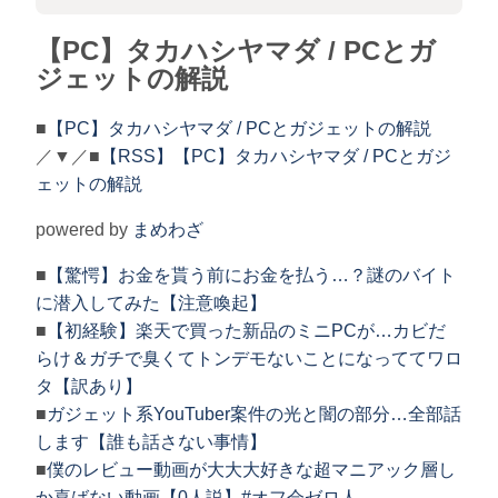
【PC】タカハシヤマダ / PCとガ
ジェットの解説
■
【PC】タカハシヤマダ / PCとガジェットの解説
／▼／■
【RSS】【PC】タカハシヤマダ / PCとガジ
ェットの解説
powered by
まめわざ
■
【驚愕】お金を貰う前にお金を払う…？謎のバイト
に潜入してみた【注意喚起】
■
【初経験】楽天で買った新品のミニPCが…カビだ
らけ＆ガチで臭くてトンデモないことになっててワロ
タ【訳あり】
■
ガジェット系YouTuber案件の光と闇の部分…全部話
します【誰も話さない事情】
■
僕のレビュー動画が大大大好きな超マニアック層し
か喜ばない動画【0人説】#オフ会ゼロ人