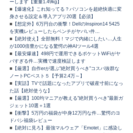
ーします【重量1.49kg】
■
【爆速化】これ知ってる？パソコンを超絶快適に変
身させる設定＆導入アプリ20選【必須】
■
【想定外】6万円台の衝撃！DellのInspiron14 5425
を実機レビューしたらベンチがヤバい件…
■
【絶対使え】全部無料！マジで内緒にしたい…人生
が1000倍豊かになる驚愕の神AIツール4選
■
【最安爆速】498円で運用できるポケットWiFiがヤ
バすぎる件…実機で速度検証します
■
【厳選】自作erが選ぶ”絶対買うべき”コスパ抜群な
ノートPCベスト５【予算2.4万～】
■
【実話】TVで話題になったアプリで破産寸前になっ
た話【絶対使うな】
■
【厳選】100均マニアが教える”絶対買うべき”最新ガ
ジェット10選＋1選
■
【衝撃】5万円の福袋が中身12万円な件…驚愕のヨ
ドバシ福袋レビュー
■
【絶対に見ろ】最強マルウェア「Emotet」に感染し