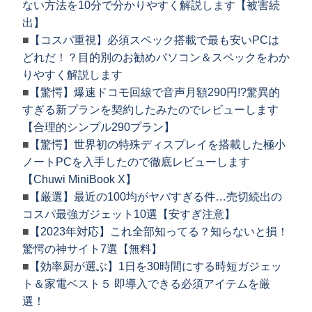
ない方法を10分で分かりやすく解説します【被害続
出】
■
【コスパ重視】必須スペック搭載で最も安いPCは
どれだ！？目的別のお勧めパソコン＆スペックをわか
りやすく解説します
■
【驚愕】爆速ドコモ回線で音声月額290円!?驚異的
すぎる新プランを契約したみたのでレビューします
【合理的シンプル290プラン】
■
【驚愕】世界初の特殊ディスプレイを搭載した極小
ノートPCを入手したので徹底レビューします
【Chuwi MiniBook X】
■
【厳選】最近の100均がヤバすぎる件…売切続出の
コスパ最強ガジェット10選【安すぎ注意】
■
【2023年対応】これ全部知ってる？知らないと損！
驚愕の神サイト7選【無料】
■
【効率厨が選ぶ】1日を30時間にする時短ガジェッ
ト＆家電ベスト５ 即導入できる必須アイテムを厳
選！