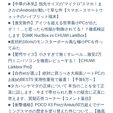
■
【中華の本気】指先サイズの”マイクロ”スマホ！ま
さかのAndroidが動いて草な件【スマホ⇔スマートウ
ォッチのハイブリット端末】
■
【激安新作】アイツを超える世界最小PCが出た
ぞ！！…と思ったら性能が制御されてる！？徹底検証
します【GMK NucBox vs CHUWI LarkBox】
■
直径約10cmのモンスターボール風な極小PCを作っ
てみた
■
【驚愕サイズ】小さすぎて無くすレベル…激安2万
円ミニパソコンを徹底レビューする！【CHUWI
Larkbox Pro】
■
【自作erが選ぶ】絶対に買うべき大画面ノートPCの
お勧めBEST5 実用性重視で厳選！【予算6万～】
■
タカハシヤマダの正体について 本当のことを全て正
直に話します。今まで寄せられた数々の疑念に正直に
答えます。質疑応答コーナー【コメント返信】
■
【衝撃価格】POCO X3 ProがAntutu50万超えでゲー
ミングスマホの歴史を塗り替えた件について…【徹底