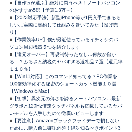
■
【自作erが選ぶ】絶対に買うべき！ノートパソコン
のおすすめ5選【予算1.3万～】
■
【2023対応手法】新型iPhone等が1円入手できるら
しい…実際に契約して仕組みを暴いてみた【投げ売
り】
■
【作業効率UP】僕が最近使っているイチオシのパ
ソコン周辺機器５つを紹介します
■
【還元オーバー】再規制待ったなし…何故か儲か
る…？ふるさと納税のヤバすぎる返礼品７選【還元率
１１０％】
■
【Win11対応】このコマンド知ってる？PC作業を
100倍効率化する秘密のショートカット機能１０選
【Windows＆Mac】
■
【衝撃】異次元の薄さを誇るノートパソコン…最新
グラボと120Hz倍速タッチパネルも搭載しているヤバ
いモデルを入手したので徹底レビューします
■
【要注意】Amazonブラックフライデーで損しない
ために…購入前に確認必須！絶対知るべきポイント3