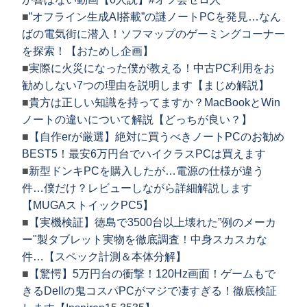
■
”オフライン生成AI搭載”の謎ノートPCを発見…なん
ばの電気街に潜入！ソフマップのゲーミングコーナー
を探索！【おためし企画】
■
実際に火災になった僕が教える！中古PC利用をお
勧めしない7つの理由を説明します【まじめ解説】
■
貴方は正しい知識を持ってますか？MacBookとWin
ノートの違いについて解説【どっちが良い？】
■
【自作erが厳選】絶対に買うべきノートPCのお勧め
BEST5！最安6万円台でハイクラスPCは買えます
■
新型ドンキPCを購入したが…電源の仕様が違う
件…僕だけ？レビューしながら詳細解説します
【MUGAストイックPC5】
■
【実機検証】徳島で3500台以上壊れた”例のメーカ
ー"製タブレット実物を徹底調査！中身スカスカな
件…【スペック計測＆本体分解】
■
【驚愕】5万円台の衝撃！120Hz画面！ゲームもで
きるDellの鬼コスパPCがマジで凄すぎる！徹底検証