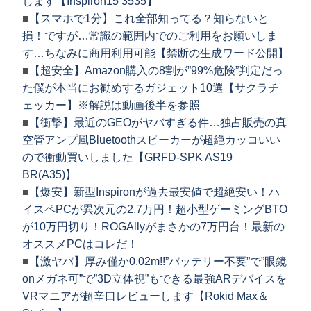
します【Inspiron15 3535】
■
【スマホで1分】これ全部知ってる？知らないと
損！ですが…常識の範囲内でのご利用をお願いしま
す…ちなみに商用利用可能【禁断の生成ワード公開】
■
【超安全】Amazon購入の8割が”99%危険”判定だっ
た僕が本当にお勧めするガジェット10選【サクラチ
ェッカー】※解説は動画後半を参照
■
【衝撃】最近のGEOがヤバすぎる件…独占販売の真
空管アンプ風Bluetoothスピーカーが超絶カッコいい
ので衝動買いしました【GRFD-SPK AS19
BR(A35)】
■
【爆安】新型Inspironが過去最安値で超絶安い！ハ
イスペPCが異次元の2.7万円！超小型ゲーミングBTO
が10万円切り！ROGAllyがまさかの7万円台！最新の
オススメPCはコレだ！
■
【激ヤバ】厚み僅か0.02m!!”バッテリー不要”で”眼鏡
onメガネ可”で”3D立体視”もできる最強ARデバイスを
VRマニアが超辛口レビューします【Rokid Max＆