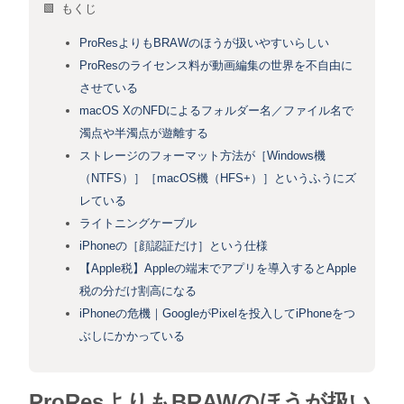
🟩 もくじ
ProResよりもBRAWのほうが扱いやすいらしい
ProResのライセンス料が動画編集の世界を不自由に
させている
macOS XのNFDによるフォルダー名／ファイル名で
濁点や半濁点が遊離する
ストレージのフォーマット方法が［Windows機
（NTFS）］［macOS機（HFS+）］というふうにズ
レている
ライトニングケーブル
iPhoneの［顔認証だけ］という仕様
【Apple税】Appleの端末でアプリを導入するとApple
税の分だけ割高になる
iPhoneの危機｜GoogleがPixelを投入してiPhoneをつ
ぶしにかかっている
ProResよりもBRAWのほうが扱い