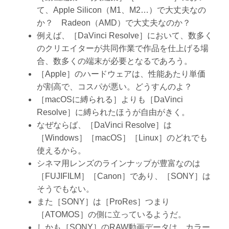
て、Apple Silicon（M1、M2…）で大丈夫なの
か？ Radeon（AMD）で大丈夫なのか？
例えば、［DaVinci Resolve］において、数多く
のクリエイターが共同作業で作品を仕上げる場
合、数多くの端末が必要となるであろう。
［Apple］のハードウェアは、性能あたり単価
が割高で、コスパが悪い。どうすんのよ？
［macOSに縛られる］よりも［DaVinci
Resolve］に縛られたほうが自由がきく。
なぜならば、［DaVinci Resolve］は
［Windows］［macOS］［Linux］のどれでも
使えるから。
シネマ用レンズのラインナップが豊富なのは
［FUJIFILM］［Canon］であり、［SONY］は
そうでもない。
また［SONY］は［ProRes］つまり
［ATOMOS］の側に立っているようだ。
しかも［SONY］のRAW動画データは、カラー