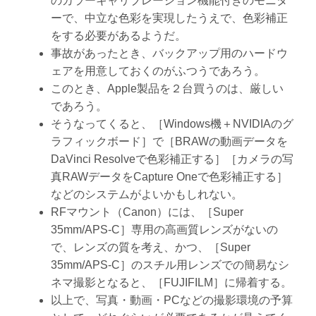
のカラーキャリブレーション機能付きのモニタ
ーで、中立な色彩を実現したうえで、色彩補正
をする必要があるようだ。
事故があったとき、バックアップ用のハードウ
ェアを用意しておくのがふつうであろう。
このとき、Apple製品を２台買うのは、厳しい
であろう。
そうなってくると、［Windows機＋NVIDIAのグ
ラフィックボード］で［BRAWの動画データを
DaVinci Resolveで色彩補正する］［カメラの写
真RAWデータをCapture Oneで色彩補正する］
などのシステムがよいかもしれない。
RFマウント（Canon）には、［Super
35mm/APS-C］専用の高画質レンズがないの
で、レンズの質を考え、かつ、［Super
35mm/APS-C］のスチル用レンズでの簡易なシ
ネマ撮影となると、［FUJIFILM］に帰着する。
以上で、写真・動画・PCなどの撮影環境の予算