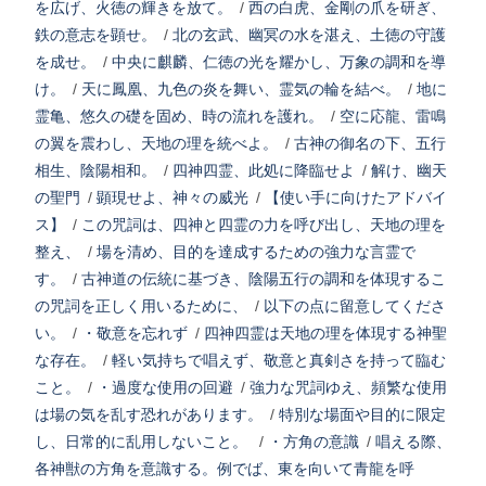
を広げ、火徳の輝きを放て。
/
西の白虎、金剛の爪を研ぎ、
鉄の意志を顕せ。
/
北の玄武、幽冥の水を湛え、土徳の守護
を成せ。
/
中央に麒麟、仁徳の光を耀かし、万象の調和を導
け。
/
天に鳳凰、九色の炎を舞い、霊気の輪を結べ。
/
地に
霊亀、悠久の礎を固め、時の流れを護れ。
/
空に応龍、雷鳴
の翼を震わし、天地の理を統べよ。
/
古神の御名の下、五行
相生、陰陽相和。
/
四神四霊、此処に降臨せよ
/
解け、幽天
の聖門
/
顕現せよ、神々の威光
/
【使い手に向けたアドバイ
ス】
/
この咒詞は、四神と四霊の力を呼び出し、天地の理を
整え、
/
場を清め、目的を達成するための強力な言霊で
す。
/
古神道の伝統に基づき、陰陽五行の調和を体現するこ
の咒詞を正しく用いるために、
/
以下の点に留意してくださ
い。
/
・敬意を忘れず
/
四神四霊は天地の理を体現する神聖
な存在。
/
軽い気持ちで唱えず、敬意と真剣さを持って臨む
こと。
/
・過度な使用の回避
/
強力な咒詞ゆえ、頻繁な使用
は場の気を乱す恐れがあります。
/
特別な場面や目的に限定
し、日常的に乱用しないこと。
/
・方角の意識
/
唱える際、
各神獣の方角を意識する。例でば、東を向いて青龍を呼