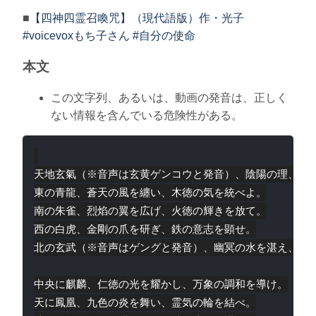
■
【四神四霊召喚咒】（現代語版）作・光子
#voicevoxもち子さん #自分の使命
本文
この文字列、あるいは、動画の発音は、正しく
ない情報を含んでいる危険性がある。
天地玄氣（※音声は玄黄ゲンコウと発音）、陰陽の理、五行
東の青龍、蒼天の風を纏い、木徳の気を統べよ。

南の朱雀、烈焰の翼を広げ、火徳の輝きを放て。

西の白虎、金剛の爪を研ぎ、鉄の意志を顕せ。

北の玄武（※音声はゲングと発音）、幽冥の水を湛え、土徳
中央に麒麟、仁徳の光を耀かし、万象の調和を導け。

天に鳳凰、九色の炎を舞い、霊気の輪を結べ。
