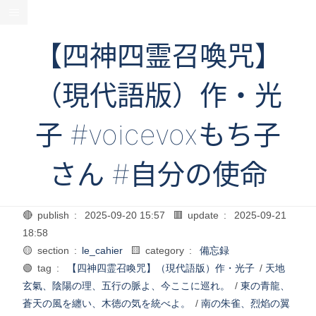
【四神四霊召喚咒】
（現代語版）作・光
子 #voicevoxもち子
さん #自分の使命
🔴 publish :
2025-09-20 15:57
🟥 update :
2025-09-21
18:58
🟡 section :
le_cahier
🟨 category :
備忘録
🟢 tag :
【四神四霊召喚咒】（現代語版）作・光子
/
天地
玄氣、陰陽の理、五行の脈よ、今ここに巡れ。
/
東の青龍、
蒼天の風を纏い、木徳の気を統べよ。
/
南の朱雀、烈焰の翼