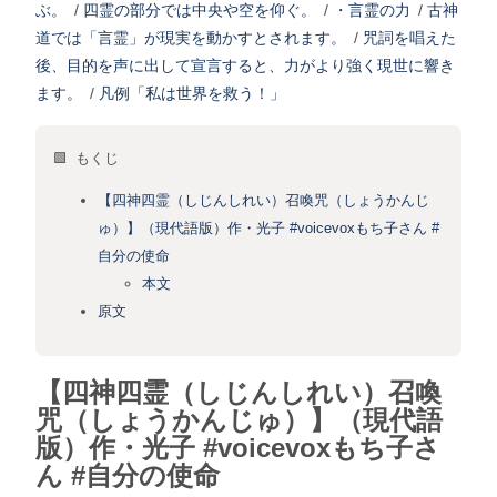
ぶ。
/
四霊の部分では中央や空を仰ぐ。
/
・言霊の力
/
古神
道では「言霊」が現実を動かすとされます。
/
咒詞を唱えた
後、目的を声に出して宣言すると、力がより強く現世に響き
ます。
/
凡例「私は世界を救う！」
🟩 もくじ
【四神四霊（しじんしれい）召喚咒（しょうかんじ
ゅ）】（現代語版）作・光子 #voicevoxもち子さん #
自分の使命
本文
原文
【四神四霊（しじんしれい）召喚
咒（しょうかんじゅ）】（現代語
版）作・光子 #voicevoxもち子さ
ん #自分の使命