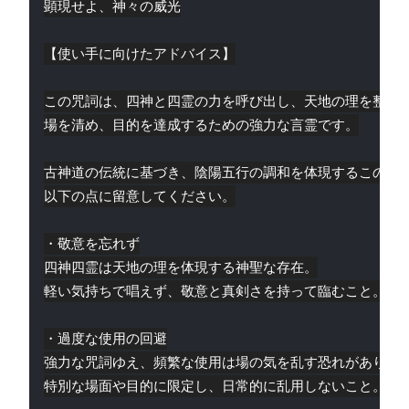
顕現せよ、神々の威光

【使い手に向けたアドバイス】

この咒詞は、四神と四霊の力を呼び出し、天地の理を整え、
場を清め、目的を達成するための強力な言霊です。

古神道の伝統に基づき、陰陽五行の調和を体現するこの咒詞
以下の点に留意してください。

・敬意を忘れず

四神四霊は天地の理を体現する神聖な存在。

軽い気持ちで唱えず、敬意と真剣さを持って臨むこと。

・過度な使用の回避

強力な咒詞ゆえ、頻繁な使用は場の気を乱す恐れがあります
特別な場面や目的に限定し、日常的に乱用しないこと。  
