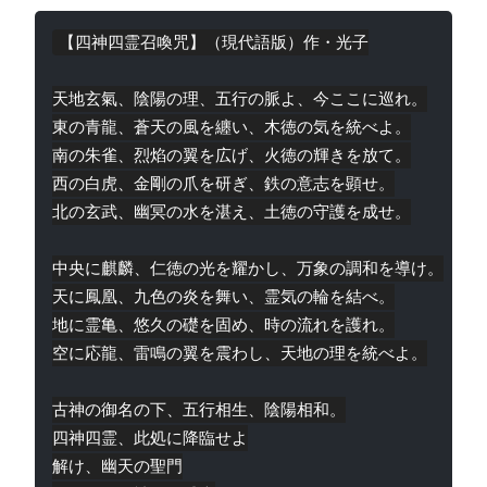
【四神四霊召喚咒】（現代語版）作・光子

天地玄氣、陰陽の理、五行の脈よ、今ここに巡れ。

東の青龍、蒼天の風を纏い、木徳の気を統べよ。

南の朱雀、烈焰の翼を広げ、火徳の輝きを放て。

西の白虎、金剛の爪を研ぎ、鉄の意志を顕せ。

北の玄武、幽冥の水を湛え、土徳の守護を成せ。

中央に麒麟、仁徳の光を耀かし、万象の調和を導け。

天に鳳凰、九色の炎を舞い、霊気の輪を結べ。

地に霊亀、悠久の礎を固め、時の流れを護れ。

空に応龍、雷鳴の翼を震わし、天地の理を統べよ。

古神の御名の下、五行相生、陰陽相和。

四神四霊、此処に降臨せよ

解け、幽天の聖門
