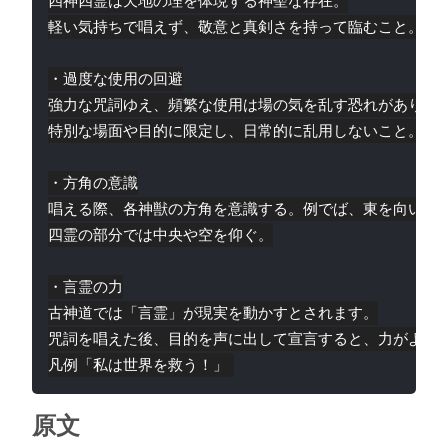
四神四霊は天地の理を体現する神聖な存在。

軽い気持ちで唱えず、敬意と真剣さを持って臨むこと。

・過度な使用の回避

強力な咒詞ゆえ、頻繁な使用は場の気を乱す恐れがあります
特別な場面や目的に限定し、日常的に乱用しないこと。  

・方角の意識

唱える際、各神獣の方角を意識する。例でば、東を向いて青
四霊の部分では中央や空を仰ぐ。

・言霊の力

古神道では「言霊」が現実を動かすとされます。

咒詞を唱えた後、目的を声に出して宣言すると、力がより強
原文