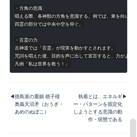
・方角の意識

唱える際、各神獣の方角を意識する。例でば、東を向いて青
四霊の部分では中央や空を仰ぐ。

・言霊の力

古神道では「言霊」が現実を動かすとされます。

咒詞を唱えた後、目的を声に出して宣言すると、力がより強
◀
徳島派の重鎮 徳子様
執着とは、エネルギ
▶
奥義天沼矛（おうぎ・
ー・パターンを固定化
あめのぬぼこ）
しようとする意識の動
作・状態である
↑