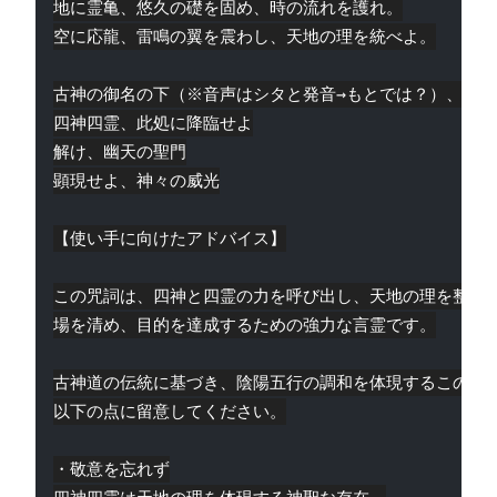
地に霊亀、悠久の礎を固め、時の流れを護れ。

空に応龍、雷鳴の翼を震わし、天地の理を統べよ。

古神の御名の下（※音声はシタと発音→もとでは？）、五行
四神四霊、此処に降臨せよ

解け、幽天の聖門

顕現せよ、神々の威光

【使い手に向けたアドバイス】

この咒詞は、四神と四霊の力を呼び出し、天地の理を整え、
場を清め、目的を達成するための強力な言霊です。

古神道の伝統に基づき、陰陽五行の調和を体現するこの咒詞
以下の点に留意してください。

・敬意を忘れず
