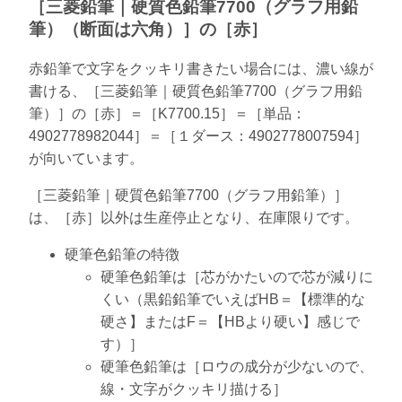
［三菱鉛筆｜硬質色鉛筆7700（グラフ用鉛
筆）（断面は六角）］の［赤］
赤鉛筆で文字をクッキリ書きたい場合には、濃い線が
書ける、［三菱鉛筆｜硬質色鉛筆7700（グラフ用鉛
筆）］の［赤］＝［K7700.15］＝［単品：
4902778982044］＝［１ダース：4902778007594］
が向いています。
［三菱鉛筆｜硬質色鉛筆7700（グラフ用鉛筆）］
は、［赤］以外は生産停止となり、在庫限りです。
硬筆色鉛筆の特徴
硬筆色鉛筆は［芯がかたいので芯が減りに
くい（黒鉛鉛筆でいえばHB＝【標準的な
硬さ】またはF＝【HBより硬い】感じで
す）］
硬筆色鉛筆は［ロウの成分が少ないので、
線・文字がクッキリ描ける］