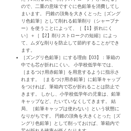
ので、二重の意味ですぐに色鉛筆を消費してし
まいます。 円錐の頂角を大きくとった［ズング
リ色鉛筆］として削れる鉛筆削り（シャープナ
ー）を使うことによって、［【1】折れにく
い］＋［【2】削りストロークの短縮］によっ
て、ムダな削りを防止して節約することができ
ます。
［ズングリ色鉛筆］にする理由【03】：筆箱の
中でも芯が折れにくい。 小学校低学年では、
［まるつけ用赤鉛筆］を用意するように指示さ
れます。 ［まるつけ用赤鉛筆］に鉛筆キャップ
をつければ、筆箱内で芯が折れることは防止で
きます。 しかし、小学校低学年の児童は、鉛筆
キャップなど、たいていなくしてきます。 結
局、［鉛筆キャップは使わない］という状態に
なりがちです。 円錐の頂角を大きくとった［ズ
ングリ色鉛筆］として削っておけば、筆箱内で
芯が折れる確率が低くなります。