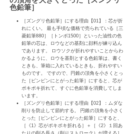
色鉛筆］
［ズングリ色鉛筆］にする理由【01】：芯が折
れにくい。 最も手頃な価格で売られている［三
菱鉛筆880］［トンボ1500］といった油性の色
鉛筆の芯は、ロウなどの基剤に顔料が練り込ん
であります。 ロウソクが折れやすいことからわ
かるように、ロウを基剤とする色鉛筆は、書く
ときも、筆箱に入れているときも、折れやすい
ものです。 ですので、円錐の頂角を小さくとっ
た［ピンピンにとがった鉛筆］にすると、芯が
ポキポキ折れて、すぐに色鉛筆を消費してしま
います。
［ズングリ色鉛筆］にする理由【02】：ムダな
削りを防止して節約する。 円錐の頂角を小さく
とった［ピンピンにとがった鉛筆］にすると、
［《1》芯がポキポキ折れる］＋［《2》１回あ
たりの削る長さ（削りストローク）が増える］