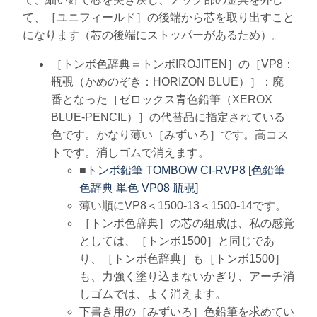
て、［ユニフィールド］の後端から芯を取り出すこと
になります（芯の後端にストッパーがあるため）。
［トンボ色辞典＝トンボIROJITEN］の［VP8：
瓶覗（かめのぞき：HORIZON BLUE）］：廃
番となった［ゼロックス青色鉛筆（XEROX
BLUE-PENCIL）］の代替品に指定されている
色です。かなり薄い［みずいろ］です。高コス
トです。消しゴムで消えます。
■
トンボ鉛筆 TOMBOW CI-RVP8 [色鉛筆
色辞典 単色 VP08 瓶覗]
薄い順にVP8＜1500-13＜1500-14です。
［トンボ色辞典］の芯の組成は、私の感覚
としては、［トンボ1500］と同じであ
り、［トンボ色辞典］も［トンボ1500］
も、力強く塗り込まないかぎり、アーチ消
しゴムでは、よく消えます。
下書き用の［みずいろ］色鉛筆を求めてい