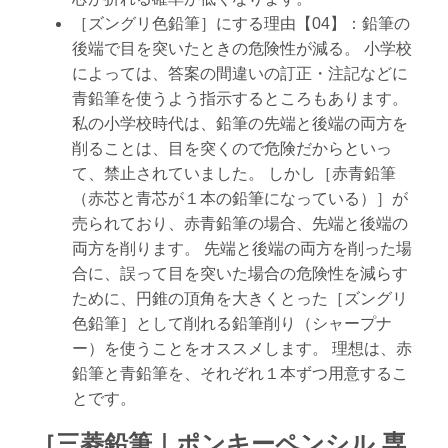
［ズングリ色鉛筆］にする理由【04】：鉛筆の
後端で目を突いたときの危険性が減る。 小学校
によっては、答案の間違いの訂正・注記などに
青鉛筆を使うよう指示するところもあります。
私の小学校時代は、鉛筆の先端と後端の両方を
削ることは、目を突くので危険だからといっ
て、禁止されていました。 しかし［赤青鉛筆
（赤芯と青芯が１本の鉛筆になっている）］が
売られており、赤青鉛筆の場合、先端と後端の
両方を削ります。 先端と後端の両方を削った場
合に、誤って目を突いた場合の危険性を減らす
ために、円錐の頂角を大きくとった［ズングリ
色鉛筆］として削れる鉛筆削り（シャープナ
ー）を使うことをオススメします。 理想は、赤
鉛筆と青鉛筆を、それぞれ１本ずつ用意するこ
とです。
［三菱鉛筆｜ポンキーペンシル 専