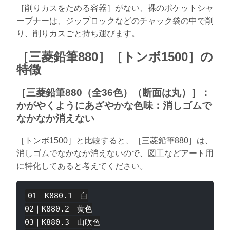
［削りカスをためる容器］がない、裸のポケットシャ
ープナーは、ジップロックなどのチャック袋の中で削
り、削りカスごと持ち運びます。
［三菱鉛筆880］［トンボ1500］の
特徴
［三菱鉛筆880（全36色）（断面は丸）］：
かがやくようにあざやかな色味：消しゴムで
なかなか消えない
［トンボ1500］と比較すると、［三菱鉛筆880］は、
消しゴムでなかなか消えないので、図工などアート用
に特化してあると考えてください。
01｜K880.1｜白

02｜K880.2｜黄色

03｜K880.3｜山吹色
