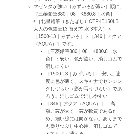
マゼンタが強い（みずいろが濃い）順に、
［三菱鉛筆880｜08｜K880.8｜水色］
≈［北星鉛筆（きたぼし）OTP-IE150LB
大人の色鉛筆13 替え芯 水 3本入］＞
［1500-13｜みずいろ］＞［346｜アクア
（AQUA）］です。
［三菱鉛筆880｜08｜K880.8｜水
色］：安い。色が濃い。消しゴムで
消しにくい
［1500-13｜みずいろ］：安い。適
度に色が薄く、スキャナでセンシン
グしづらい（影が写りづらい）であ
ろう。消しゴムで消しやすい
［346｜アクア（AQUA）］：高
額。芯が太く、芯が軟質であるた
め、細い線には向かない。あくまで
も塗りつぶし中心用。消しゴムで、
とてもよく消える。