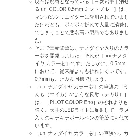
現在は廃番となっている［三菱鉛筆｜消せ
る uni COLOR 0.5mm ミントブルー］は、
マンガのクリエイターに愛用されていまし
たけれども、ポキポキ折れて大量に消費し
てしまうことで悪名高い製品でもありまし
た。
そこで三菱鉛筆は、ナノダイヤ入りのカラ
ー芯を開発しました。それが［uni ナノダ
イヤ カラー芯］です。たしかに、0.5mm
において、従来品よりも折れにくいです。
0.7mmも、たぶん同様でしょう。
［uni ナノダイヤ カラー芯］の筆跡の［う
んも（マイカ）のような反射（テカり）］
は、［PILOT COLOR Eno］のそれよりも
強く、天井のLEDライトに反射して、ラメ
入りのキラキラボールペンの筆跡にも似て
います。
［uni ナノダイヤ カラー芯］の筆跡のテカ