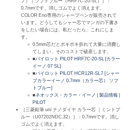
ノ）｜ソフトブルー（HRF7C-20-SL）］：
0.7mmです。消しゴムでよく消えます。
COLOR Eno専用のシャープペンが販売されて
います。どうしてもシャー芯でマンガの下書き
をしたい場合には、私だったら、これにしま
す。
0.5mm芯だとポキポキ折れて大量に消費し
てしまい、そのコストで破産します。
■
パイロット PILOT HRF7C-20-SL [カラー
イーノ 07 SL]
■
パイロット PILOT HCR12R-SL7 [シャー
プカラーイーノ 0.7mm（カラー芯） ソフ
トブルー]
■
ネオックス・カラー・イーノ | 製品情報 |
PILOT
［三菱鉛筆 uni ナノダイヤ カラー芯 ｜ミントブ
ルー（U07202NDC.32）］：0.7mmです。消し
ゴムでよく消えます。