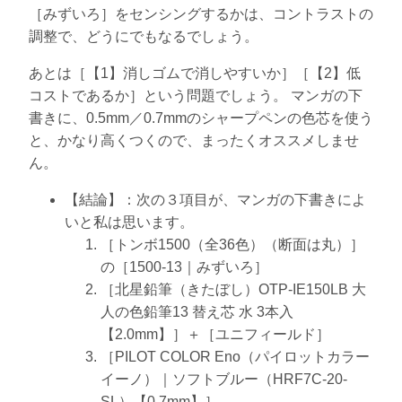
［みずいろ］をセンシングするかは、コントラストの
調整で、どうにでもなるでしょう。
あとは［【1】消しゴムで消しやすいか］［【2】低
コストであるか］という問題でしょう。 マンガの下
書きに、0.5mm／0.7mmのシャープペンの色芯を使う
と、かなり高くつくので、まったくオススメしませ
ん。
【結論】：次の３項目が、マンガの下書きによ
いと私は思います。
［トンボ1500（全36色）（断面は丸）］
の［1500-13｜みずいろ］
［北星鉛筆（きたぼし）OTP-IE150LB 大
人の色鉛筆13 替え芯 水 3本入
【2.0mm】］＋［ユニフィールド］
［PILOT COLOR Eno（パイロットカラー
イーノ）｜ソフトブルー（HRF7C-20-
SL）【0.7mm】］