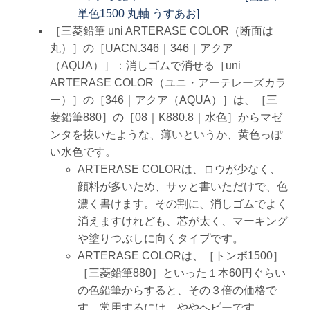
単色1500 丸軸 うすあお]
［三菱鉛筆 uni ARTERASE COLOR（断面は
丸）］の［UACN.346｜346｜アクア
（AQUA）］：消しゴムで消せる［uni
ARTERASE COLOR（ユニ・アーテレーズカラ
ー）］の［346｜アクア（AQUA）］は、［三
菱鉛筆880］の［08｜K880.8｜水色］からマゼ
ンタを抜いたような、薄いというか、黄色っぽ
い水色です。
ARTERASE COLORは、ロウが少なく、
顔料が多いため、サッと書いただけで、色
濃く書けます。その割に、消しゴムでよく
消えますけれども、芯が太く、マーキング
や塗りつぶしに向くタイプです。
ARTERASE COLORは、［トンボ1500］
［三菱鉛筆880］といった１本60円ぐらい
の色鉛筆からすると、その３倍の価格で
す。常用するには、ややヘビーです。