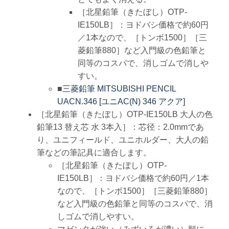
［北星鉛筆（きたぼし）OTP-
IE150LB］：ヨドバシ価格で約60円
／1本なので、［トンボ1500］［三
菱鉛筆880］など入門級の色鉛筆と
同等のコスパで、消しゴムで消しや
すい。
■
三菱鉛筆 MITSUBISHI PENCIL
UACN.346 [ユニAC(N) 346 アクア]
［北星鉛筆（きたぼし）OTP-IE150LB 大人の色
鉛筆13 替え芯 水 3本入］：芯径：2.0mmであ
り、ユニフィールド、ユニホルダー、大人の鉛
筆などの筆記具に適合します。
［北星鉛筆（きたぼし）OTP-
IE150LB］：ヨドバシ価格で約60円／1本
なので、［トンボ1500］［三菱鉛筆880］
など入門級の色鉛筆と同等のコスパで、消
しゴムで消しやすい。