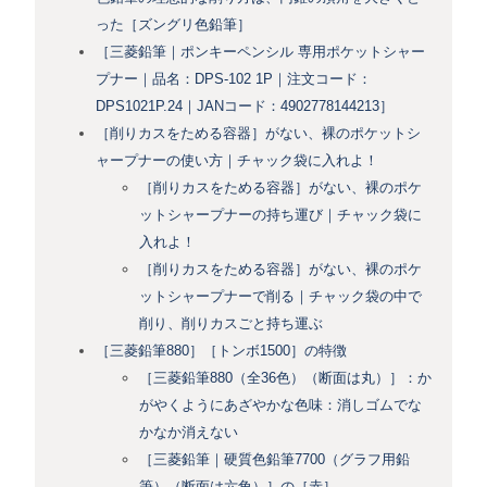
った［ズングリ色鉛筆］
［三菱鉛筆｜ポンキーペンシル 専用ポケットシャー
プナー｜品名：DPS-102 1P｜注文コード：
DPS1021P.24｜JANコード：4902778144213］
［削りカスをためる容器］がない、裸のポケットシ
ャープナーの使い方｜チャック袋に入れよ！
［削りカスをためる容器］がない、裸のポケ
ットシャープナーの持ち運び｜チャック袋に
入れよ！
［削りカスをためる容器］がない、裸のポケ
ットシャープナーで削る｜チャック袋の中で
削り、削りカスごと持ち運ぶ
［三菱鉛筆880］［トンボ1500］の特徴
［三菱鉛筆880（全36色）（断面は丸）］：か
がやくようにあざやかな色味：消しゴムでな
かなか消えない
［三菱鉛筆｜硬質色鉛筆7700（グラフ用鉛
筆）（断面は六角）］の［赤］