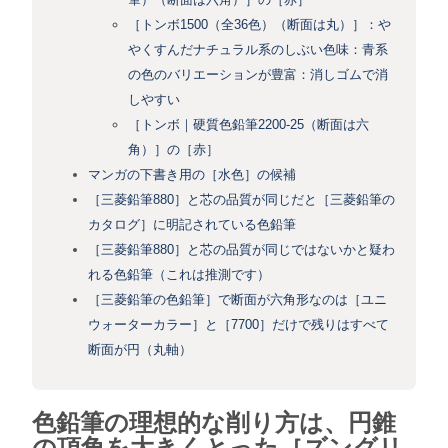
［トンボ1500（全36色）（断面は丸）］：や
やくすんだナチュラル系のしぶい色味：青系
の色のバリエーションが豊富：消しゴムで消
しやすい
［トンボ｜硬質色鉛筆2200-25（断面は六
角）］の［赤］
マンガの下書き用の［水色］の候補
［三菱鉛筆880］と芯の品質が同じだと［三菱鉛筆の
カタログ］に明記されている色鉛筆
［三菱鉛筆880］と芯の品質が同じではないかと疑わ
れる色鉛筆（これは推測です）
［三菱鉛筆の色鉛筆］で断面が六角形なのは［ユニ
ウォーターカラー］と［7700］だけで残りはすべて
断面が円（丸軸）
色鉛筆の理想的な削り方は、円錐
の頂角を大きくとった［ズングリ