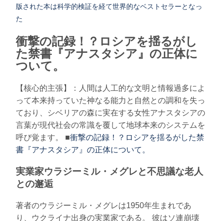
版された本は科学的検証を経て世界的なベストセラーとなっ
た
衝撃の記録！？ロシアを揺るがし
た禁書『アナスタシア』の正体に
ついて。
【核心的主張】：人間は人工的な文明と情報過多によ
って本来持っていた神なる能力と自然との調和を失っ
ており、シベリアの森に実在する女性アナスタシアの
言葉が現代社会の常識を覆して地球本来のシステムを
呼び覚ます。 ■
衝撃の記録！？ロシアを揺るがした禁
書『アナスタシア』の正体について。
実業家ウラジーミル・メグレと不思議な老人
との邂逅
著者のウラジーミル・メグレは1950年生まれであ
り、ウクライナ出身の実業家である。 彼はソ連崩壊