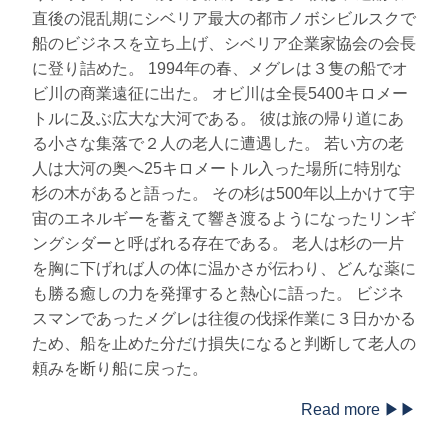
直後の混乱期にシベリア最大の都市ノボシビルスクで
船のビジネスを立ち上げ、シベリア企業家協会の会長
に登り詰めた。 1994年の春、メグレは３隻の船でオ
ビ川の商業遠征に出た。 オビ川は全長5400キロメー
トルに及ぶ広大な大河である。 彼は旅の帰り道にあ
る小さな集落で２人の老人に遭遇した。 若い方の老
人は大河の奥へ25キロメートル入った場所に特別な
杉の木があると語った。 その杉は500年以上かけて宇
宙のエネルギーを蓄えて響き渡るようになったリンギ
ングシダーと呼ばれる存在である。 老人は杉の一片
を胸に下げれば人の体に温かさが伝わり、どんな薬に
も勝る癒しの力を発揮すると熱心に語った。 ビジネ
スマンであったメグレは往復の伐採作業に３日かかる
ため、船を止めた分だけ損失になると判断して老人の
頼みを断り船に戻った。
Read more ▶▶