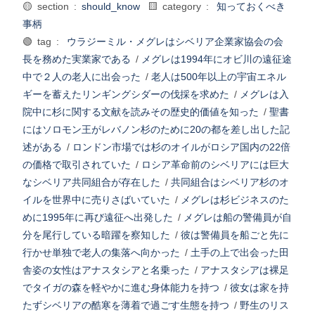
🟡 section :
should_know
🟨 category :
知っておくべき
事柄
🟢 tag :
ウラジーミル・メグレはシベリア企業家協会の会
長を務めた実業家である
/
メグレは1994年にオビ川の遠征途
中で２人の老人に出会った
/
老人は500年以上の宇宙エネル
ギーを蓄えたリンギングシダーの伐採を求めた
/
メグレは入
院中に杉に関する文献を読みその歴史的価値を知った
/
聖書
にはソロモン王がレバノン杉のために20の都を差し出した記
述がある
/
ロンドン市場では杉のオイルがロシア国内の22倍
の価格で取引されていた
/
ロシア革命前のシベリアには巨大
なシベリア共同組合が存在した
/
共同組合はシベリア杉のオ
イルを世界中に売りさばいていた
/
メグレは杉ビジネスのた
めに1995年に再び遠征へ出発した
/
メグレは船の警備員が自
分を尾行している暗躍を察知した
/
彼は警備員を船ごと先に
行かせ単独で老人の集落へ向かった
/
土手の上で出会った田
舎姿の女性はアナスタシアと名乗った
/
アナスタシアは裸足
でタイガの森を軽やかに進む身体能力を持つ
/
彼女は家を持
たずシベリアの酷寒を薄着で過ごす生態を持つ
/
野生のリス