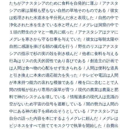
たちがアナスタシアのために食料を自発的に運ぶ
/
アナスタ
シアの家は屋根も壁もない自然の草地そのものである
/
彼女
は処理された水道水を半分死んだ水と表現した
/
自然の中で
浄化された水を生きている水と呼んだ
/
メグレは洞窟の中で
１頭の野生のクマと一晩共に眠った
/
アナスタシアはクマに
メグレを寒さから守る仕事を与えていた
/
彼女は毎朝太陽や
自然に感謝を捧げる朝の儀式を行う
/
野生のリスはアナスタ
シアの指示で杉の実の殻を剥き積んだ
/
他者に食料を与える
行為はリスの先天的習性であり喜びである
/
創造主の計画で
は人間は食べ物の心配をせず生きられる
/
人間は便利な道具
と引き換えに本来の適応能力を失った
/
テレビや電話は人間
が本来持つ能力の哀れな模倣である
/
種を口に含むことで人
間の情報が伝わり専用の薬草が育つ
/
現代の農業は農薬と肥
料で神のシステムを壊している
/
情報過多の現代人は意識の
空がないため宇宙の信号を遮断している
/
闇の勢力は人間の
中にある神の粒子を締め出そうとしている
/
アナスタシアは
自分の語った内容を本にするようメグレに頼んだ
/
メグレは
ビジネスをすべて捨ててモスクワで執筆を開始した
/
自費出