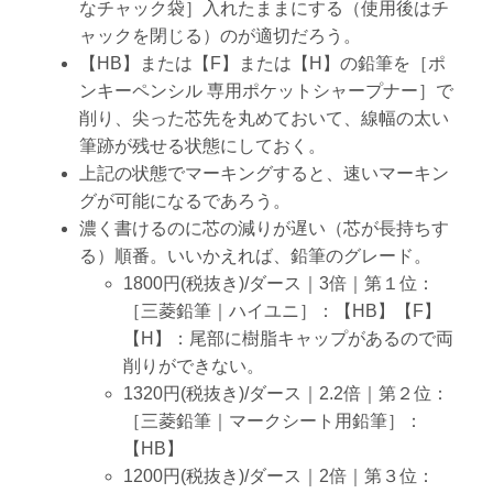
なチャック袋］入れたままにする（使用後はチ
ャックを閉じる）のが適切だろう。
【HB】または【F】または【H】の鉛筆を［ポ
ンキーペンシル 専用ポケットシャープナー］で
削り、尖った芯先を丸めておいて、線幅の太い
筆跡が残せる状態にしておく。
上記の状態でマーキングすると、速いマーキン
グが可能になるであろう。
濃く書けるのに芯の減りが遅い（芯が長持ちす
る）順番。いいかえれば、鉛筆のグレード。
1800円(税抜き)/ダース｜3倍｜第１位：
［三菱鉛筆｜ハイユニ］：【HB】【F】
【H】：尾部に樹脂キャップがあるので両
削りができない。
1320円(税抜き)/ダース｜2.2倍｜第２位：
［三菱鉛筆｜マークシート用鉛筆］：
【HB】
1200円(税抜き)/ダース｜2倍｜第３位：