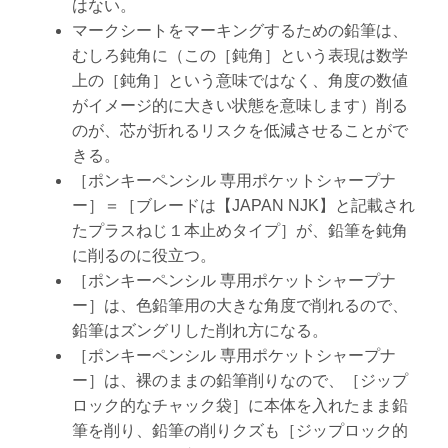
はない。
マークシートをマーキングするための鉛筆は、
むしろ鈍角に（この［鈍角］という表現は数学
上の［鈍角］という意味ではなく、角度の数値
がイメージ的に大きい状態を意味します）削る
のが、芯が折れるリスクを低減させることがで
きる。
［ポンキーペンシル 専用ポケットシャープナ
ー］＝［ブレードは【JAPAN NJK】と記載され
たプラスねじ１本止めタイプ］が、鉛筆を鈍角
に削るのに役立つ。
［ポンキーペンシル 専用ポケットシャープナ
ー］は、色鉛筆用の大きな角度で削れるので、
鉛筆はズングリした削れ方になる。
［ポンキーペンシル 専用ポケットシャープナ
ー］は、裸のままの鉛筆削りなので、［ジップ
ロック的なチャック袋］に本体を入れたまま鉛
筆を削り、鉛筆の削りクズも［ジップロック的