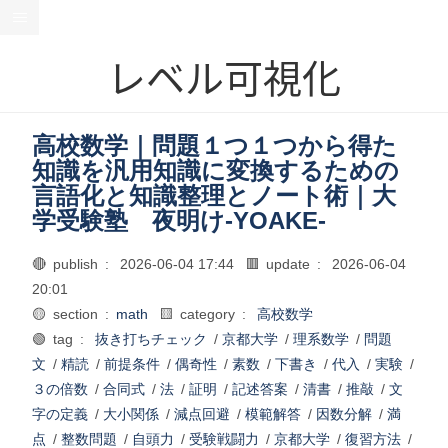
レベル可視化
高校数学｜問題１つ１つから得た
知識を汎用知識に変換するための
言語化と知識整理とノート術｜大
学受験塾 夜明け-YOAKE-
🔴 publish :
2026-06-04 17:44
🟥 update :
2026-06-04
20:01
🟡 section :
math
🟨 category :
高校数学
🟢 tag :
抜き打ちチェック
/
京都大学
/
理系数学
/
問題
文
/
精読
/
前提条件
/
偶奇性
/
素数
/
下書き
/
代入
/
実験
/
３の倍数
/
合同式
/
法
/
証明
/
記述答案
/
清書
/
推敲
/
文
字の定義
/
大小関係
/
減点回避
/
模範解答
/
因数分解
/
満
点
/
整数問題
/
自頭力
/
受験戦闘力
/
京都大学
/
復習方法
/