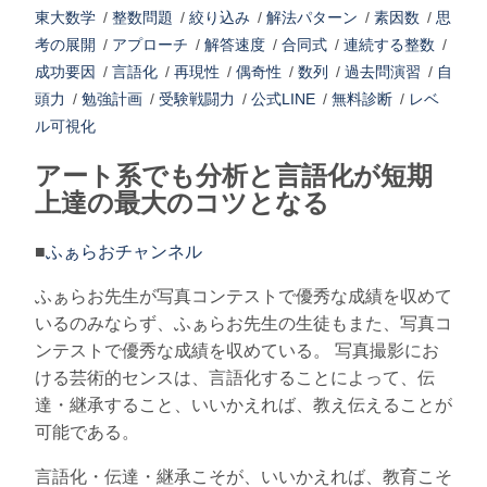
東大数学
/
整数問題
/
絞り込み
/
解法パターン
/
素因数
/
思
考の展開
/
アプローチ
/
解答速度
/
合同式
/
連続する整数
/
成功要因
/
言語化
/
再現性
/
偶奇性
/
数列
/
過去問演習
/
自
頭力
/
勉強計画
/
受験戦闘力
/
公式LINE
/
無料診断
/
レベ
ル可視化
アート系でも分析と言語化が短期
上達の最大のコツとなる
■
ふぁらおチャンネル
ふぁらお先生が写真コンテストで優秀な成績を収めて
いるのみならず、ふぁらお先生の生徒もまた、写真コ
ンテストで優秀な成績を収めている。 写真撮影にお
ける芸術的センスは、言語化することによって、伝
達・継承すること、いいかえれば、教え伝えることが
可能である。
言語化・伝達・継承こそが、いいかえれば、教育こそ