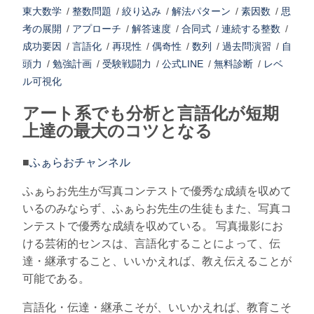
東大数学
/
整数問題
/
絞り込み
/
解法パターン
/
素因数
/
思
考の展開
/
アプローチ
/
解答速度
/
合同式
/
連続する整数
/
成功要因
/
言語化
/
再現性
/
偶奇性
/
数列
/
過去問演習
/
自
頭力
/
勉強計画
/
受験戦闘力
/
公式LINE
/
無料診断
/
レベ
ル可視化
アート系でも分析と言語化が短期
上達の最大のコツとなる
■
ふぁらおチャンネル
ふぁらお先生が写真コンテストで優秀な成績を収めて
いるのみならず、ふぁらお先生の生徒もまた、写真コ
ンテストで優秀な成績を収めている。 写真撮影にお
ける芸術的センスは、言語化することによって、伝
達・継承すること、いいかえれば、教え伝えることが
可能である。
言語化・伝達・継承こそが、いいかえれば、教育こそ