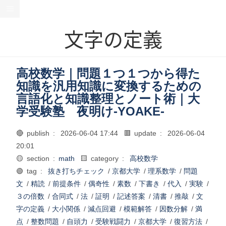
文字の定義
高校数学｜問題１つ１つから得た
知識を汎用知識に変換するための
言語化と知識整理とノート術｜大
学受験塾 夜明け-YOAKE-
🔴 publish :
2026-06-04 17:44
🟥 update :
2026-06-04
20:01
🟡 section :
math
🟨 category :
高校数学
🟢 tag :
抜き打ちチェック
/
京都大学
/
理系数学
/
問題
文
/
精読
/
前提条件
/
偶奇性
/
素数
/
下書き
/
代入
/
実験
/
３の倍数
/
合同式
/
法
/
証明
/
記述答案
/
清書
/
推敲
/
文
字の定義
/
大小関係
/
減点回避
/
模範解答
/
因数分解
/
満
点
/
整数問題
/
自頭力
/
受験戦闘力
/
京都大学
/
復習方法
/