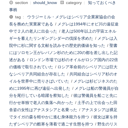
🟡 section :
should_know
🟨 category :
知っておくべき
事柄
🟢 tag :
ウラジーミル・メグレはシベリア企業家協会の会
長を務めた実業家である
/
メグレは1994年にオビ川の遠征途
中で２人の老人に出会った
/
老人は500年以上の宇宙エネル
ギーを蓄えたリンギングシダーの伐採を求めた
/
メグレは入
院中に杉に関する文献を読みその歴史的価値を知った
/
聖書
にはソロモン王がレバノン杉のために20の都を差し出した記
述がある
/
ロンドン市場では杉のオイルがロシア国内の22倍
の価格で取引されていた
/
ロシア革命前のシベリアには巨大
なシベリア共同組合が存在した
/
共同組合はシベリア杉のオ
イルを世界中に売りさばいていた
/
メグレは杉ビジネスのた
めに1995年に再び遠征へ出発した
/
メグレは船の警備員が自
分を尾行している暗躍を察知した
/
彼は警備員を船ごと先に
行かせ単独で老人の集落へ向かった
/
土手の上で出会った田
舎姿の女性はアナスタシアと名乗った
/
アナスタシアは裸足
でタイガの森を軽やかに進む身体能力を持つ
/
彼女は家を持
たずシベリアの酷寒を薄着で過ごす生態を持つ
/
野生のリス