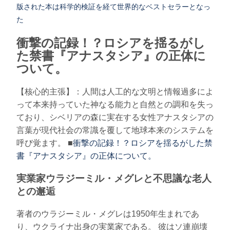
版された本は科学的検証を経て世界的なベストセラーとなっ
た
衝撃の記録！？ロシアを揺るがし
た禁書『アナスタシア』の正体に
ついて。
【核心的主張】：人間は人工的な文明と情報過多によ
って本来持っていた神なる能力と自然との調和を失っ
ており、シベリアの森に実在する女性アナスタシアの
言葉が現代社会の常識を覆して地球本来のシステムを
呼び覚ます。 ■
衝撃の記録！？ロシアを揺るがした禁
書『アナスタシア』の正体について。
実業家ウラジーミル・メグレと不思議な老人
との邂逅
著者のウラジーミル・メグレは1950年生まれであ
り、ウクライナ出身の実業家である。 彼はソ連崩壊