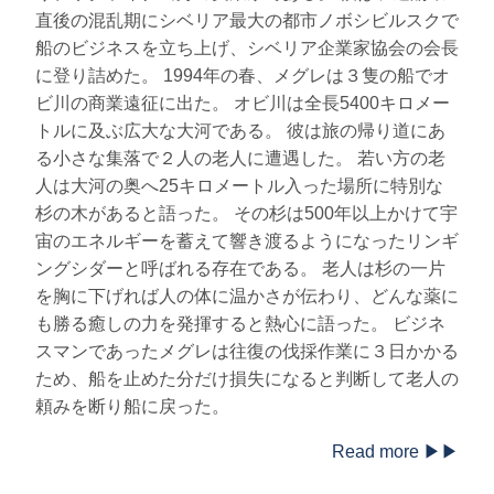
直後の混乱期にシベリア最大の都市ノボシビルスクで
船のビジネスを立ち上げ、シベリア企業家協会の会長
に登り詰めた。 1994年の春、メグレは３隻の船でオ
ビ川の商業遠征に出た。 オビ川は全長5400キロメー
トルに及ぶ広大な大河である。 彼は旅の帰り道にあ
る小さな集落で２人の老人に遭遇した。 若い方の老
人は大河の奥へ25キロメートル入った場所に特別な
杉の木があると語った。 その杉は500年以上かけて宇
宙のエネルギーを蓄えて響き渡るようになったリンギ
ングシダーと呼ばれる存在である。 老人は杉の一片
を胸に下げれば人の体に温かさが伝わり、どんな薬に
も勝る癒しの力を発揮すると熱心に語った。 ビジネ
スマンであったメグレは往復の伐採作業に３日かかる
ため、船を止めた分だけ損失になると判断して老人の
頼みを断り船に戻った。
Read more ▶▶