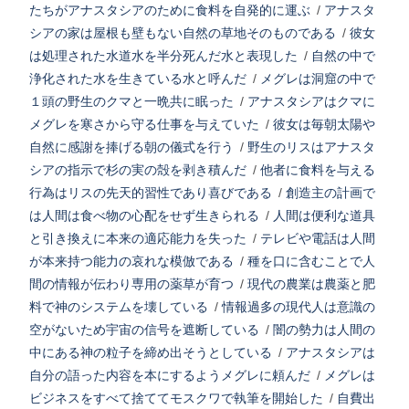
たちがアナスタシアのために食料を自発的に運ぶ
/
アナスタ
シアの家は屋根も壁もない自然の草地そのものである
/
彼女
は処理された水道水を半分死んだ水と表現した
/
自然の中で
浄化された水を生きている水と呼んだ
/
メグレは洞窟の中で
１頭の野生のクマと一晩共に眠った
/
アナスタシアはクマに
メグレを寒さから守る仕事を与えていた
/
彼女は毎朝太陽や
自然に感謝を捧げる朝の儀式を行う
/
野生のリスはアナスタ
シアの指示で杉の実の殻を剥き積んだ
/
他者に食料を与える
行為はリスの先天的習性であり喜びである
/
創造主の計画で
は人間は食べ物の心配をせず生きられる
/
人間は便利な道具
と引き換えに本来の適応能力を失った
/
テレビや電話は人間
が本来持つ能力の哀れな模倣である
/
種を口に含むことで人
間の情報が伝わり専用の薬草が育つ
/
現代の農業は農薬と肥
料で神のシステムを壊している
/
情報過多の現代人は意識の
空がないため宇宙の信号を遮断している
/
闇の勢力は人間の
中にある神の粒子を締め出そうとしている
/
アナスタシアは
自分の語った内容を本にするようメグレに頼んだ
/
メグレは
ビジネスをすべて捨ててモスクワで執筆を開始した
/
自費出