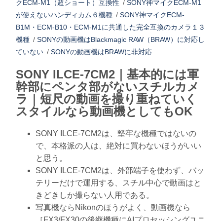
クECM-M1（超ショート）互換性
/
SONY神マイクECM-M1
が使えないハンディカム６機種
/
SONY神マイクECM-
B1M・ECM-B10・ECM-M1に共通した完全互換のカメラ１３
機種
/
SONYの動画機はBlackmagic RAW（BRAW）に対応し
ていない
/
SONYの動画機はBRAWに非対応
SONY ILCE-7CM2｜基本的には軍
幹部にペンタ部がないスチルカメ
ラ｜短尺の動画を撮り重ねていく
スタイルなら動画機としてもOK
SONY ILCE-7CM2は、堅牢な機種ではないの
で、本格派の人は、絶対に買わないほうがいい
と思う。
SONY ILCE-7CM2は、外部端子を使わず、バッ
テリーだけで運用する、スチル中心で動画はと
きどきしか撮らない人用である。
写真機ならNikonのほうがよく、動画機なら
［FX3/FX30の後継機種にAIプロセッシングユニ