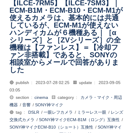
【ILCE-7RM5】【ILCE-7SM3】｜
ECM-B1M・ECM-B10・ECM-M1が
使えるカメラは、基本的には共通
しているが、ECM-M1が使えない
ハンディカムが６機種ある｜［α
シリーズ］と［ZVシリーズ］の全
機種は【ファンレス】＝【冷却フ
ァン非搭載】であると、SONYの
相談室からメールで回答がありま
した
🔴 publish :
2023-07-28 02:25
🟥 update :
2023-09-05
03:05
🟡 section :
cinema
🟨 category :
カメラ・マイク・周辺
機器
/
音響
/
SONY神マイク
🟢 tag :
DSLR
/
一眼レフカメラ
/
ミラーレス一眼
/
レンズ
交換式カメラ
/
SONY神マイクECM-B1M（ロング）互換性
/
SONY神マイクECM-B10（ショート）互換性
/
SONY神マイ