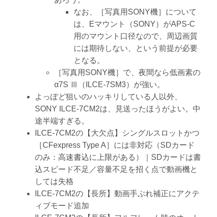
なお、［写真用SONY機］について
は、Eマウント（SONY）がAPS-C
用のマウント口径なので、周辺画質
には期待しない、という前提が必要
となる。
［写真用SONY機］で、夜間なら低画素の
α7S Ⅲ（ILCE-7SM3）が強い。
よっぽど狙いのハッキリしている人以外、
SONY ILCE-7CM2は、見送ったほうがよい。中
途半端すぎる。
ILCE-7CM2の【大欠点】シングルスロットかつ
［CFexpress Type A］には非対応（SDカード
のみ：高速書込に上限がある）｜SDカードは書
込スピード不足／容量不足を招く点で動画機と
しては失格
ILCE-7CM2の【長所】動画手ぶれ補正にアクテ
ィブモード追加