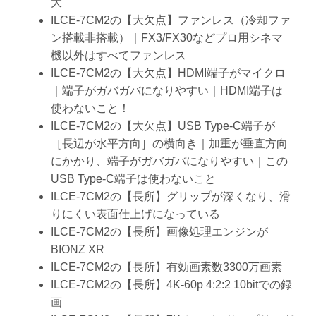
大
ILCE-7CM2の【大欠点】ファンレス（冷却ファ
ン搭載非搭載）｜FX3/FX30などプロ用シネマ
機以外はすべてファンレス
ILCE-7CM2の【大欠点】HDMI端子がマイクロ
｜端子がガバガバになりやすい｜HDMI端子は
使わないこと！
ILCE-7CM2の【大欠点】USB Type-C端子が
［長辺が水平方向］の横向き｜加重が垂直方向
にかかり、端子がガバガバになりやすい｜この
USB Type-C端子は使わないこと
ILCE-7CM2の【長所】グリップが深くなり、滑
りにくい表面仕上げになっている
ILCE-7CM2の【長所】画像処理エンジンが
BIONZ XR
ILCE-7CM2の【長所】有効画素数3300万画素
ILCE-7CM2の【長所】4K-60p 4:2:2 10bitでの録
画