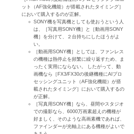
ット（AF強化機能）が搭載されたタイミング］
において購入するのが正解。
SONY機を写真機としても使おうという人
は、［写真用SONY機］と［動画用SONY
機］を分けて、２台持ちにしたほうがよ
い。
［動画用SONY機］としては、ファンレス
の機種は熱停止を頻繁に繰り返すため、ま
ったく実用にならない。 したがって、動
画機なら［FX3/FX30の後継機種にAIプロ
セッシングユニット（AF強化機能）が搭
載されたタイミング］において購入するの
が正解。
［写真用SONY機］なら、昼間やスタジオ
での撮影なら、6000万画素超えの機種が
好ましく、そのような高画素機であれば、
ファインダーが光軸上にある機種がよいで
あろう。