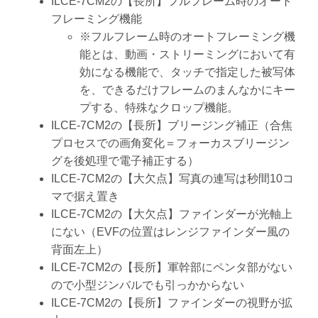
ILCE-7CM2の【長所】フルフレーム時のオート
フレーミング機能
※フルフレーム時のオートフレーミング機
能とは、動画・ストリーミングにおいて有
効になる機能で、タッチで指定した被写体
を、できるだけフレームのまんなかにキー
プする、特殊なクロップ機能。
ILCE-7CM2の【長所】ブリージング補正（合焦
プロセスでの画角変化＝フォーカスブリージン
グを後処理で電子補正する）
ILCE-7CM2の【大欠点】写真の連写は秒間10コ
マで据え置き
ILCE-7CM2の【大欠点】ファインダーが光軸上
にない（EVFの位置はレンジファインダー風の
背面左上）
ILCE-7CM2の【長所】軍幹部にペンタ部がない
ので小型ジンバルでも引っかからない
ILCE-7CM2の【長所】ファインダーの視野が拡