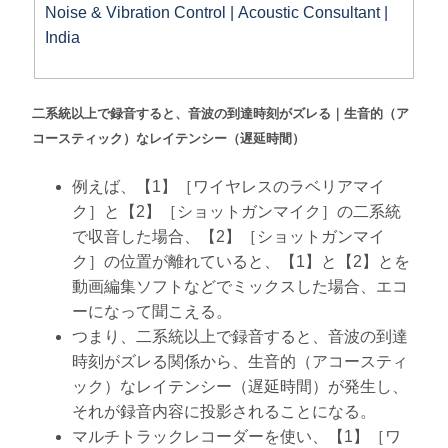
Noise & Vibration Control | Acoustic Consultant |
India
二系統以上で録音すると、音波の到達時刻がズレる｜生音的（ア
コースティック）なレイテンシー（遅延時間）
例えば、【1】［ワイヤレスのラベリアマイ
ク］と【2】［ショットガンマイク］の二系統
で収音した場合、【2】［ショットガンマイ
ク］の位置が離れていると、【1】と【2】とを
動画編集ソフトなどでミックスした場合、エコ
ーになって聞こえる。
つまり、二系統以上で録音すると、音波の到達
時刻がズレる関係から、生音的（アコースティ
ック）なレイテンシー（遅延時間）が発生し、
それが録音内容に投影されることになる。
マルチトラックレコーダーを使い、【1】［ワ