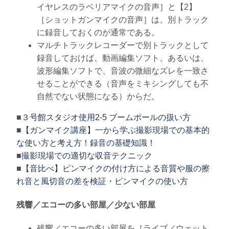
イヤレスのラベリアマイクの音声］と【2】
［ショットガンマイクの音声］は、別トラック
に録音しておくのが通常である。
マルチトラックレコーダーで別トラックとして
録音しておけば、動画編集ソフト、あるいは、
波形編集ソフトで、音波の微細なズレを一致さ
せることができる（音声をミキシングしても不
自然でない状態になる）からだ。
■
３号館スタジオ使用2-5 ブームポールの扱い方
■
【ガンマイク講座】一から学ぶ撮影現場での基本的
な使い方と考え方！録音の基礎知識！
■
撮影現場での適切な収音テクニック
■
【音比べ】ピンマイクの付け方による音質や服の擦
れ音と風切音の差を検証・ピンマイクの使い方
残響／エコーの多い部屋／少ない部屋
残響／エコーの多い部屋を［ライブ／ウェット