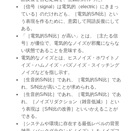
［信号（signal）は電気的（electric）にきまっ
ている］のだけれども、［電気的S/N比］とい
う表現を作るために、意図して同語反復にして
ある。
「［電気的S/N比］が高い」とは、［主たる信
号］が優位で、電気的なノイズが邪魔にならな
い状態であることを意味する。
電気的なノイズとは、ヒスノイズ・ホワイトノ
イズ・ハムノイズ・バズノイズ・スイッチング
ノイズなどを指し示す。
［生音的S/N比］であれ、［電気的S/N比］であ
れ、S/N比が高いことが求められる。
［生音的S/N比］であれ、［電気的S/N比］であ
れ、［ノイズリダクション（雑音低減）］とい
う表現は［S/N比の改善］といいかえることが
できる。
［システムや環境に存在する最低レベルの背景
雑音（バックグラウンドノイズ）］をノイズフ