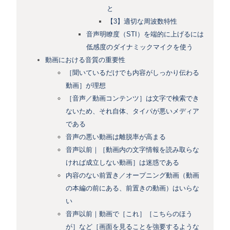
と
【3】適切な周波数特性
音声明瞭度（STI）を端的に上げるには
低感度のダイナミックマイクを使う
動画における音質の重要性
［聞いているだけでも内容がしっかり伝わる
動画］が理想
［音声／動画コンテンツ］は文字で検索でき
ないため、それ自体、タイパが悪いメディア
である
音声の悪い動画は離脱率が高まる
音声以前｜［動画内の文字情報を読み取らな
ければ成立しない動画］は迷惑である
内容のない前置き／オープニング動画（動画
の本編の前にある、前置きの動画）はいらな
い
音声以前｜動画で［これ］［こちらのほう
が］など［画面を見ることを強要するような