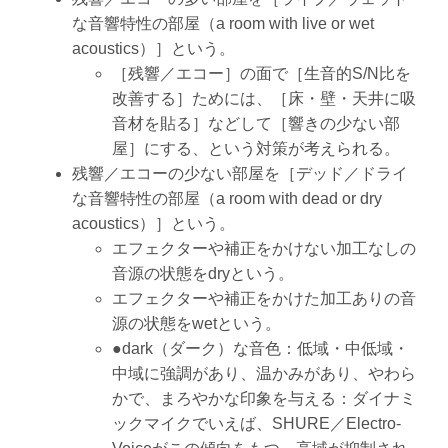
な音響特性の部屋（a room with live or wet
acoustics）］という。
［残響／エコー］の面で［生音的S/N比を
改善する］ためには、［床・壁・天井に吸
音材を貼る］などして［響きの少ない部
屋］にする、という対策が考えられる。
残響／エコーの少ない部屋を［デッド／ドライ
な音響特性の部屋（a room with dead or dry
acoustics）］という。
エフェクターや補正をかけない加工なしの
音源の状態をdryという。
エフェクターや補正をかけた加工ありの音
源の状態をwetという。
●dark（ダーク）な音色：低域・中低域・
中域に強調があり、温かみがあり、やわら
かで、まろやかな印象を与える：ダイナミ
ックマイクでいえば、SHURE／Electro-