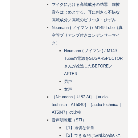
マイクにおける高域成分の功罪｜歯擦
音をはじめとする、耳に刺さる不快な
高域成分／高域のビリつき・ひずみ
Neumann ( ノイマン ) / M149 Tube（真
空管プリアンプ付きコンデンサーマイ
ク）
Neumann ( ノイマン ) / M149
Tubeの電源をSUGARSPECTOR
さんが改造したBEFORE／
AFTER
男声
女声
［Neumann｜U 87 Ai］［audio-
technica｜AT5040］［audio-technica｜
AT5047］の比較
音声明瞭度（STI）
【1】適切な音量
【2】できるだけS/N比が高いこ