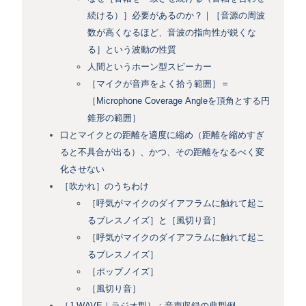
続ける）］必要があるのか？｜［音源の周波
数が高くなるほど、音波の指向性が鋭くな
る］という波動の性質
人間というホーン型スピーカー
［マイクが音声をよく拾う範囲］＝
［Microphone Coverage Angleを頂角とする円
錐形の範囲］
口とマイクとの距離を適度に縮め（距離を縮めすぎ
ると不具合が出る）、かつ、その距離をなるべく変
化させない
［吹かれ］のうちわけ
［呼気がマイクのダイアフラムに触れて起こ
るブレスノイズ］と［風切り音］
［呼気がマイクのダイアフラムに触れて起こ
るブレスノイズ］
［ポップノイズ］
［風切り音］
［J-WAVE｜ラジオ型］：音声収録の典型例