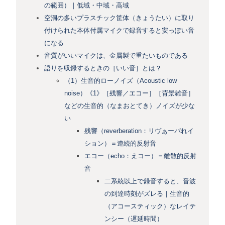
の範囲）｜低域・中域・高域
空洞の多いプラスチック筐体（きょうたい）に取り
付けられた本体付属マイクで録音すると安っぽい音
になる
音質がいいマイクは、金属製で重たいものである
語りを収録するときの［いい音］とは？
（1）生音的ローノイズ（Acoustic low
noise）《1》［残響／エコー］［背景雑音］
などの生音的（なまおとてき）ノイズが少な
い
残響（reverberation：リヴぁーバれイ
ション）＝連続的反射音
エコー（echo：えコー）＝離散的反射
音
二系統以上で録音すると、音波
の到達時刻がズレる｜生音的
（アコースティック）なレイテ
ンシー（遅延時間）