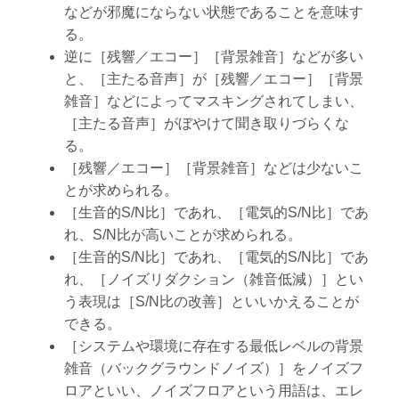
などが邪魔にならない状態であることを意味す
る。
逆に［残響／エコー］［背景雑音］などが多い
と、［主たる音声］が［残響／エコー］［背景
雑音］などによってマスキングされてしまい、
［主たる音声］がぼやけて聞き取りづらくな
る。
［残響／エコー］［背景雑音］などは少ないこ
とが求められる。
［生音的S/N比］であれ、［電気的S/N比］であ
れ、S/N比が高いことが求められる。
［生音的S/N比］であれ、［電気的S/N比］であ
れ、［ノイズリダクション（雑音低減）］とい
う表現は［S/N比の改善］といいかえることが
できる。
［システムや環境に存在する最低レベルの背景
雑音（バックグラウンドノイズ）］をノイズフ
ロアといい、ノイズフロアという用語は、エレ