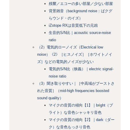
残響／エコーの多い部屋／少ない部屋
背景雑音（background noise：ばクグ
らウンド・のイズ）
iZotope RXは音質低下の元凶
生音的S/N比｜acoustic source-noise
ratio
（2）電気的ローノイズ（Electrical low
noise）《2》［ヒスノイズ］［ホワイトノイ
ズ］などの電気的ノイズが少ない
電気的S/N比（狭義）｜electric signal-
noise ratio
（3）聞き取りやすい｜［中高域がブーストさ
れた音質］（mid-high frequencies boosted
sound quality）
マイクの音質の傾向【1】｜bright（ブ
ライト）な音色シャッキリ音色
マイクの音質の傾向【2】｜dark（ダー
ク）な音色もっさり音色