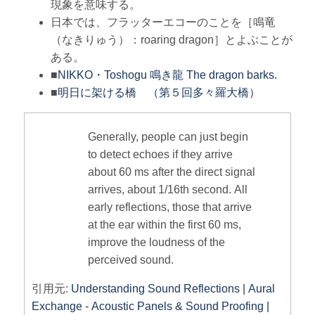
現象を意味する。
日本では、フラッターエコーのことを［鳴竜
（なきりゅう）：roaring dragon］とよぶことが
ある。
■
NIKKO・Toshogu 鳴き龍 The dragon barks.
■
明日に架ける橋 （第５回多々羅大橋）
Generally, people can just begin
to detect echoes if they arrive
about 60 ms after the direct signal
arrives, about 1/16th second. All
early reflections, those that arrive
at the ear within the first 60 ms,
improve the loudness of the
perceived sound.
引用元:
Understanding Sound Reflections | Aural
Exchange - Acoustic Panels & Sound Proofing |