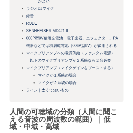
がよい
ラジオDJマイク
録音
RODE
SENNHEISER MD421-II
006P型9V積層充電池｜電子楽器、エフェクター、PA
機器などでは積層乾電池（006P型9V）が多用される
マイクプリアンプへの電源供給（ファンタム電源）
｜以下のマイクプリアンプが２系統なら２台必要
マイクプリアンプ（マイクゲインをブーストする）
マイクが１系統の場合
マイクが２系統の場合
ライン｜太くて短いもの
人間の可聴域の分類（人間に聞こ
える音波の周波数の範囲）｜低
域・中域・高域