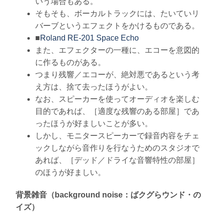
いう場合もある。
そもそも、ボーカルトラックには、たいていリ
バーブというエフェクトをかけるものである。
■
Roland RE-201 Space Echo
また、エフェクターの一種に、エコーを意図的
に作るものがある。
つまり残響／エコーが、絶対悪であるという考
え方は、捨て去ったほうがよい。
なお、スピーカーを使ってオーディオを楽しむ
目的であれば、［適度な残響のある部屋］であ
ったほうが好ましいことが多い。
しかし、モニタースピーカーで録音内容をチェ
ックしながら音作りを行なうためのスタジオで
あれば、［デッド／ドライな音響特性の部屋］
のほうが好ましい。
背景雑音（background noise：ばクグらウンド・の
イズ）