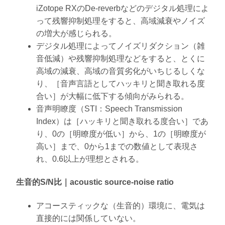
iZotope RXのDe-reverbなどのデジタル処理によ
って残響抑制処理をすると、高域減衰やノイズ
の増大が感じられる。
デジタル処理によってノイズリダクション（雑
音低減）や残響抑制処理などをすると、とくに
高域の減衰、高域の音質劣化がいちじるしくな
り、［音声言語としてハッキリと聞き取れる度
合い］が大幅に低下する傾向がみられる。
音声明瞭度（STI：Speech Transmission
Index）は［ハッキリと聞き取れる度合い］であ
り、0の［明瞭度が低い］から、1の［明瞭度が
高い］まで、0から1までの数値として表現さ
れ、0.6以上が理想とされる。
生音的S/N比｜acoustic source-noise ratio
アコースティックな（生音的）環境に、電気は
直接的には関係していない。