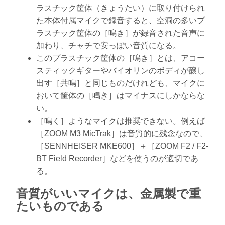
ラスチック筐体（きょうたい）に取り付けられ
た本体付属マイクで録音すると、空洞の多いプ
ラスチック筐体の［鳴き］が録音された音声に
加わり、チャチで安っぽい音質になる。
このプラスチック筐体の［鳴き］とは、アコー
スティックギターやバイオリンのボディが醸し
出す［共鳴］と同じものだけれども、マイクに
おいて筐体の［鳴き］はマイナスにしかならな
い。
［鳴く］ようなマイクは推奨できない。例えば
［ZOOM M3 MicTrak］は音質的に残念なので、
［SENNHEISER MKE600］＋［ZOOM F2 / F2-
BT Field Recorder］などを使うのが適切であ
る。
音質がいいマイクは、金属製で重
たいものである