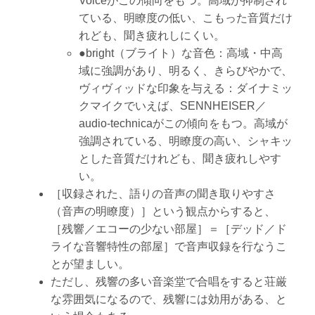
Voiceがこの傾向をもつ。高域が抑制され
ている、明瞭度の低い、こもった音質だけ
れども、聞き疲れしにくい。
●bright（ブライト）な音色：高域・中高
域に強調があり、明るく、きらびやかで、
ヴィヴィッドな印象を与える：ダイナミッ
クマイクでいえば、SENNHEISER／
audio-technicaがこの傾向をもつ。高域が
強調されている、明瞭度の高い、シャキッ
とした音質だけれども、聞き疲れしやす
い。
［収録された、語りの音声の聞き取りやすさ
（音声の明瞭度）］という観点からすると、
［残響／エコーの少ない部屋］＝［デッド／ド
ライな音響特性の部屋］で音声収録を行なうこ
とが望ましい。
ただし、残響の多い音楽堂で合唱をすると荘厳
な雰囲気になるので、残響には効用がある、と