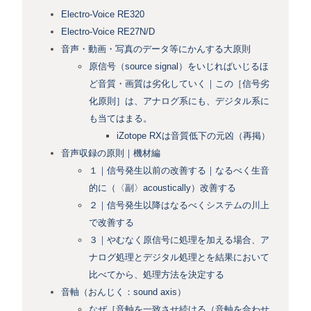
Electro-Voice RE320
Electro-Voice RE27N/D
音声・動画・写真のデータ等にかんする大原則
原信号（source signal）をいじればいじるほ
ど音質・画質は劣化していく｜この［信号劣
化原則］は、アナログ系にも、デジタル系に
も当てはまる。
iZotope RXは音質低下の元凶（再掲）
音声収録の原則｜機材編
１｜信号発生以前の改善する｜なるべく生音
的に（〈副〉acoustically）改善する
２｜信号発生以降はなるべくシステムの川上
で改善する
３｜やむなく原信号に処理を加える場合、ア
ナログ処理とデジタル処理とを結果において
比べてから、処理方法を決定する
音軸（おんじく：sound axis）
なぜ［音軸を一致させ続ける（音軸を合わせ