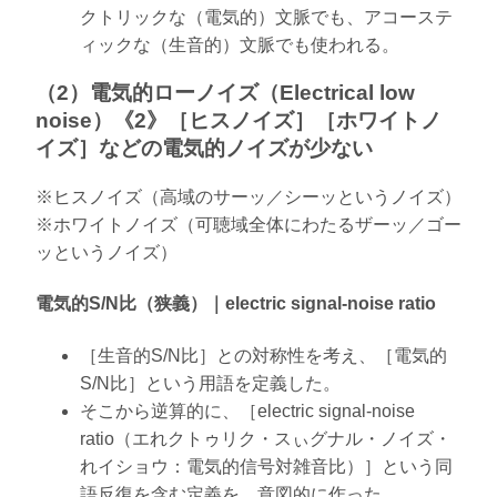
クトリックな（電気的）文脈でも、アコーステ
ィックな（生音的）文脈でも使われる。
（2）電気的ローノイズ（Electrical low
noise）《2》［ヒスノイズ］［ホワイトノ
イズ］などの電気的ノイズが少ない
※ヒスノイズ（高域のサーッ／シーッというノイズ）
※ホワイトノイズ（可聴域全体にわたるザーッ／ゴー
ッというノイズ）
電気的S/N比（狭義）｜electric signal-noise ratio
［生音的S/N比］との対称性を考え、［電気的
S/N比］という用語を定義した。
そこから逆算的に、［electric signal-noise
ratio（エれクトゥリク・スぃグナル・ノイズ・
れイショウ：電気的信号対雑音比）］という同
語反復を含む定義を、意図的に作った。