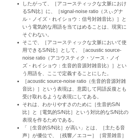
したがって、［アコースティックな文脈におけ
るS/N比］に、［signal-noise ratio（スぃグナ
ル・ノイズ・れイショウ：信号対雑音比）］と
いう電気的な用語を当てはめることは、現実に
そぐわない。
そこで、［アコースティックな文脈において使
用できるS/N比］として、［acoustic source-
noise ratio（アコウスティク・ソース・ノイ
ズ・れイショウ：生音的音源対雑音比）］とい
う用語を、ここで定義することにした。
［acoustic source-noise ratio（生音的音源対雑
音比）］という表現は、意図して同語反復とも
受け取れるような表現にしてある。
それは、わかりやすさのために［生音的S/N
比］と［電気的S/N比］という対比的なS/N比の
表現を作るためである。
「［生音的S/N比］が高い」とは、［主たる音
声］が優位で、［残響／エコー］［背景雑音］