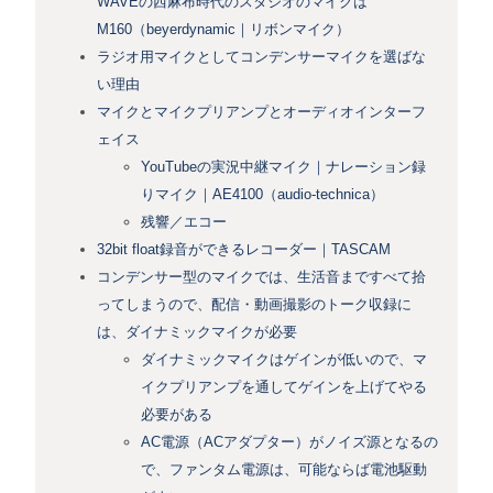
WAVEの西麻布時代のスタジオのマイクは
M160（beyerdynamic｜リボンマイク）
ラジオ用マイクとしてコンデンサーマイクを選ばな
い理由
マイクとマイクプリアンプとオーディオインターフ
ェイス
YouTubeの実況中継マイク｜ナレーション録
りマイク｜AE4100（audio-technica）
残響／エコー
32bit float録音ができるレコーダー｜TASCAM
コンデンサー型のマイクでは、生活音まですべて拾
ってしまうので、配信・動画撮影のトーク収録に
は、ダイナミックマイクが必要
ダイナミックマイクはゲインが低いので、マ
イクプリアンプを通してゲインを上げてやる
必要がある
AC電源（ACアダプター）がノイズ源となるの
で、ファンタム電源は、可能ならば電池駆動