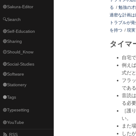
🟢Sakura-Editor
る
/
勉強の才
過密な計画は
🔍Search
トラブルが発
を持つ
/
現実
🔴Self-Education
🔵Sharing
タイマ
🟡Should_Know
自宅
🔵Social-Studies
例え
式だ
🔵Software
フラ
🟠Stationery
であ
音読
⚫Tags
る必
🟢Typesetting
［護
い。
🟢YouTube
また
した
RSS