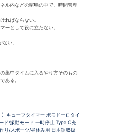
ンネル内などの喧噪の中で、時間管理
なければならない。
イマーとして役に立たない。
がない。
次の集中タイムに入るやり方そのもの
法である。
追加！】キューブタイマー ポモドーロタイ
/振動モード 一時停止 Type-C充
菓子作り/スポーツ/昼休み用 日本語取扱