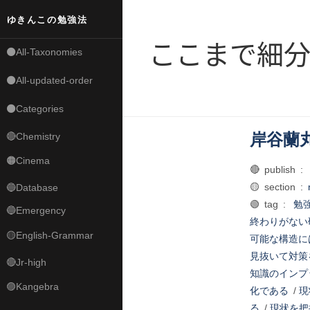
ゆきんこの勉強法
ここまで細
⚫All-Taxonomies
⚫All-updated-order
⚫Categories
岸谷蘭
🔴Chemistry
🟠Cinema
🔴 publish :
🟡 section :
🔵Database
🟢 tag :
勉
🔵Emergency
終わりがない
🟡English-Grammar
可能な構造に
見抜いて対策
🔴Jr-high
知識のインプ
🟣Kangebra
化である
/
現
る
/
現状を把