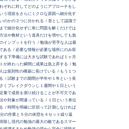
れぞれに対してどのようにアプローチをし
いう現状をさらにミクロな原因へ細分化す
いのかの２つに分かれる
/
音として認識で
まで細分化せずに単に問題を解くだけでは
方法や教材という道具だけを増やしても負
のインプットを行う
/
勉強が苦手な人は最
である
/
必要な情報が必要な場所にのみ収
する下準備には大きな試験であれば１ヶ月
トが終わった瞬間に成果は急上昇する
/
勉
人は規則性の構築に長けている
/
もう１つ
る
/
試験までの期間が半年や１年という長
さくブレイクダウンし１週間や１日という
定量で成長を測り続けることが不可欠であ
法や対象が間違っている
/
１日という単位
る
/
時間を明確に区切って計測しなければ
5分の作業と５分の休憩を４セット繰り返
排除し現代の勉強の最大の敵であるスマー
を破壊するため勉強の場から完全に排除す