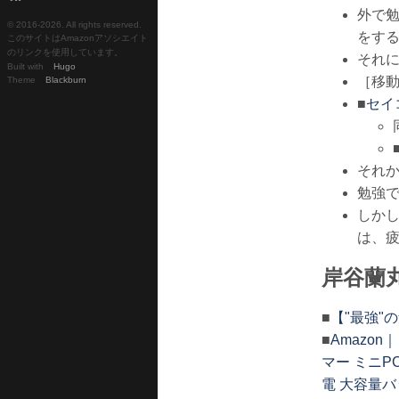
外で
© 2016-
2026. All rights reserved.
をす
このサイトはAmazonアソシエイト
のリンクを使用しています。
それ
Built with
Hugo
［移
Theme
Blackburn
■
セイ
それ
勉強で
しか
は、
岸谷蘭
■
【"最強"
■
Amazo
マー ミニP
電 大容量バ