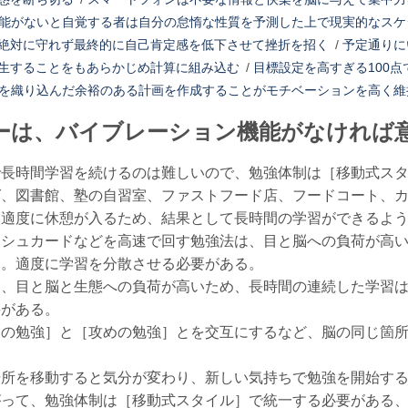
能がないと自覚する者は自分の怠惰な性質を予測した上で現実的なスケ
絶対に守れず最終的に自己肯定感を低下させて挫折を招く
/
予定通りに
生することをもあらかじめ計算に組み込む
/
目標設定を高すぎる100点
を織り込んだ余裕のある計画を作成することがモチベーションを高く維
ーは、バイブレーション機能がなければ
で長時間学習を続けるのは難しいので、勉強体制は［移動式ス
ば、図書館、塾の自習室、ファストフード店、フードコート、
と適度に休憩が入るため、結果として長時間の学習ができるよ
ッシュカードなどを高速で回す勉強法は、目と脳への負荷が高
る。適度に学習を分散させる必要がある。
は、目と脳と生態への負荷が高いため、長時間の連続した学習
要がある。
りの勉強］と［攻めの勉強］とを交互にするなど、脳の同じ箇
場所を移動すると気分が変わり、新しい気持ちで勉強を開始す
がって、勉強体制は［移動式スタイル］で統一する必要がある