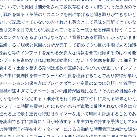
びついている原因は細分化されて多数存在する
/
明確になった原因のそ
う戦略を練る
/
英語のリスニングを例に挙げると聞き取りができないと
として認識できていないのかそれとも英文として意味を理解できていな
合は文章を目で見ながら読まれている音と一致させる作業を行う
/
ここ
スニングができるようにはならない
/
背景にある原因がわからないまま
破綻する
/
現状と原因の分析が完了して初めて３つ目の手順である知識
を読む等のインプットを始めるが膨大な情報を全て記憶するのは不可能
ンプットを進めなければ勉強は効率化しない
/
全体像を把握して細分化
要する
/
土台を整える期間は点数が直線的に伸びないが正しいインプッ
分の中に規則性を作ってゲームの性質を理解することであり習得が早い
チベーションの保ち方はブレイクダウンと定量の２つに分類して管理す
目標が遠すぎてモチベーションの維持が困難になる
/
そのため目標を小
うかを細かく設定する
/
細分化を行う際は数字や目に見える結果という
ンプットに時間を費やしたにもかかわらず点数に反映されない場合は方
進める上で最も重要な行動はタイマーを用いて時間を計測することであ
を認識できずに無為に１日が経過する
/
集中力を維持する手法として2
の時間管理が存在する
/
タイマーによる自動的な時間管理は余計な隙を
惑を断ち切る
/
スマートフォンは不要な情報と快楽を脳に与えて集中力