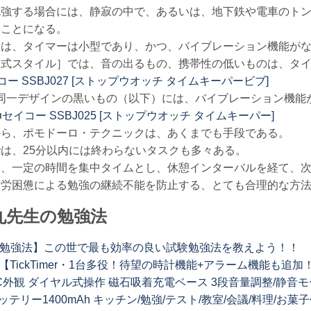
勉強する場合には、静寂の中で、あるいは、地下鉄や電車のト
ることになる。
には、タイマーは小型であり、かつ、バイブレーション機能が
動式スタイル］では、音の出るもの、携帯性の低いものは、タ
コー SSBJ027 [ストップウオッチ タイムキーパービブ]
同一デザインの黒いもの（以下）には、バイブレーション機能
■
セイコー SSBJ025 [ストップウオッチ タイムキーパー]
から、ポモドーロ・テクニックは、あくまでも手段である。
は、25分以内には終わらないタスクも多々ある。
し、一定の時間を集中タイムとし、休憩インターバルを経て、
疲労困憊による勉強の継続不能を防止する、とても合理的な方
丸先生の勉強法
の勉強法】この世で最も効率の良い試験勉強法を教えよう！！
n｜【TickTimer・1台多役！待望の時計機能+アラーム機能も
C外観 ダイヤル式操作 磁石吸着充電ベース 3段音量調整/静音モード
ッテリー1400mAh キッチン/勉強/テスト/教室/会議/料理/お