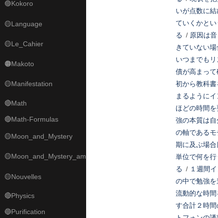
🟣Kokoro
いが点数に結
ていくかとい
🟡Language
る
/
原因は音
🟡Le_Cahier
きていない場
いつまでもリ
🟠Makoto
債が高まって
🟡Manifestation
初から教科書
まるようにイ
🔴Math
ほどの時間を
🔴Math-Formulas
強の本質は自
の軸であるモ
🟡Moon_and_Mystery
期に及ぶ場合
🟡Moon_and_Mystery_am
単位で何を行
る
/
１週間イ
🟡Nouvelles
の中で勉強を
流動的な時間
🔴Physics
す合計２時間
🔵Purification
トフォンの誘