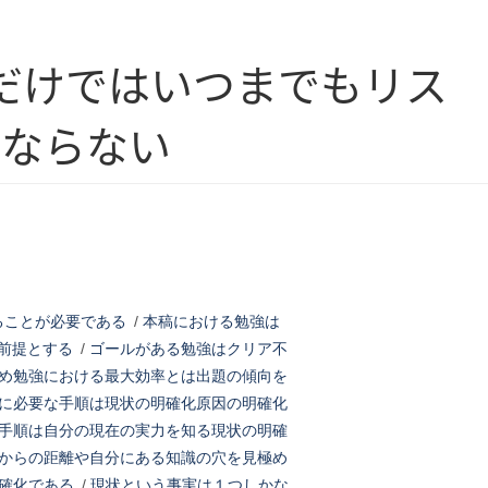
だけではいつまでもリス
はならない
ることが必要である
/
本稿における勉強は
前提とする
/
ゴールがある勉強はクリア不
め勉強における最大効率とは出題の傾向を
に必要な手順は現状の明確化原因の明確化
手順は自分の現在の実力を知る現状の明確
からの距離や自分にある知識の穴を見極め
確化である
/
現状という事実は１つしかな