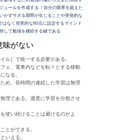
ジュールを作成する
/
自分の限界を超えた
いかずサボる期間が生じることや突発的な
ではなく現実的な80点に設定するマインド
持して勉強を継続する鍵である
意味がない
タイル］で統一する必要がある。
カフェ、電車内などを転々とする移動
うになる。
いため、長時間の連続した学習は無理
は無理である。適度に学習を分散させ
所を使い続けることは避けるのがよ
ることができる。
、といえる。