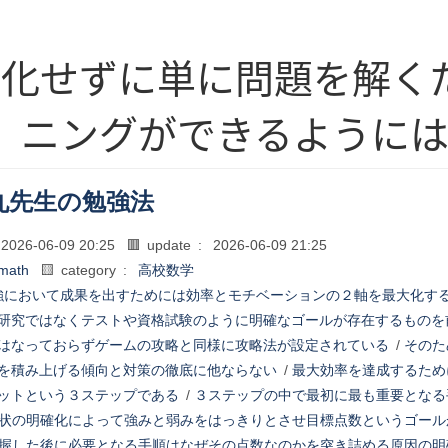
分化せずに単に問題を解く
ニングができるように
丸先生の勉強法
2026-06-09 20:25
🟥 update :
2026-06-09 21:25
math
🟨 category :
高校数学
強において成果を出すためには効率とモチベーションの２軸を最大化す
研究ではなくテストや資格試験のように明確なゴールが存在するものを
はなっておらずゲームの攻略と同様に攻略法が設定されている
/
そのた
を積み上げる傾向と対策の徹底に他ならない
/
最大効率を達成するため
ットという３ステップである
/
３ステップの中で最初に最も重要となる
状の明確化によって強みと弱みをはっきりとさせ目標点数というゴール
握した後に必要となる手順はなぜその点数なのかを突き詰める原因の明