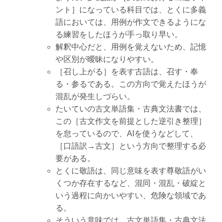
ント］になっている科目では、とくに多義
語においては、用例が作文できるようにな
る練習をしたほうが手っ取り早い。
解釈中心だと、用例を覚えないため、記憶
や区別が曖昧になりやすい。
［召し上がる］を表す古語は、召す・奉
る・参るである。この方向で覚えたほうが
混乱が発生しづらい。
たいていの古文単語集・古典文法書では、
この［古文作文を前提とした逆引き整理］
を怠っているので、AIを使うなどして、
［口語訳→古文］という方向で整理する必
要がある。
とくに敬語は、同じ意味を表す尊敬語がい
くつか存在するなど、混同・混乱・破綻と
いう過程に向かいやすい、危険な領域であ
る。
そういう意味では、古文単語集・古典文法