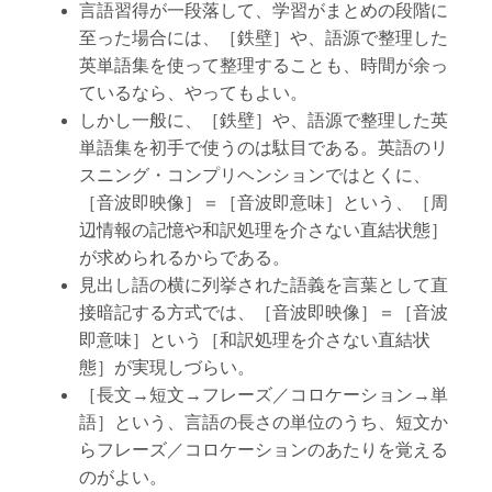
言語習得が一段落して、学習がまとめの段階に
至った場合には、［鉄壁］や、語源で整理した
英単語集を使って整理することも、時間が余っ
ているなら、やってもよい。
しかし一般に、［鉄壁］や、語源で整理した英
単語集を初手で使うのは駄目である。英語のリ
スニング・コンプリヘンションではとくに、
［音波即映像］＝［音波即意味］という、［周
辺情報の記憶や和訳処理を介さない直結状態］
が求められるからである。
見出し語の横に列挙された語義を言葉として直
接暗記する方式では、［音波即映像］＝［音波
即意味］という［和訳処理を介さない直結状
態］が実現しづらい。
［長文→短文→フレーズ／コロケーション→単
語］という、言語の長さの単位のうち、短文か
らフレーズ／コロケーションのあたりを覚える
のがよい。