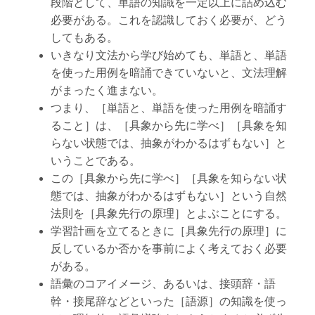
段階として、単語の知識を一定以上に詰め込む
必要がある。これを認識しておく必要が、どう
してもある。
いきなり文法から学び始めても、単語と、単語
を使った用例を暗誦できていないと、文法理解
がまったく進まない。
つまり、［単語と、単語を使った用例を暗誦す
ること］は、［具象から先に学べ］［具象を知
らない状態では、抽象がわかるはずもない］と
いうことである。
この［具象から先に学べ］［具象を知らない状
態では、抽象がわかるはずもない］という自然
法則を［具象先行の原理］とよぶことにする。
学習計画を立てるときに［具象先行の原理］に
反しているか否かを事前によく考えておく必要
がある。
語彙のコアイメージ、あるいは、接頭辞・語
幹・接尾辞などといった［語源］の知識を使っ