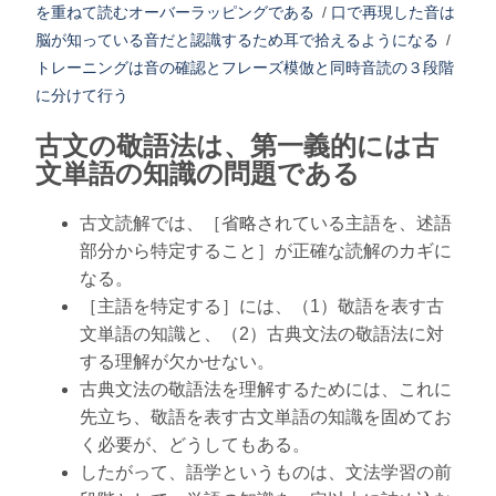
を重ねて読むオーバーラッピングである
/
口で再現した音は
脳が知っている音だと認識するため耳で拾えるようになる
/
トレーニングは音の確認とフレーズ模倣と同時音読の３段階
に分けて行う
古文の敬語法は、第一義的には古
文単語の知識の問題である
古文読解では、［省略されている主語を、述語
部分から特定すること］が正確な読解のカギに
なる。
［主語を特定する］には、（1）敬語を表す古
文単語の知識と、（2）古典文法の敬語法に対
する理解が欠かせない。
古典文法の敬語法を理解するためには、これに
先立ち、敬語を表す古文単語の知識を固めてお
く必要が、どうしてもある。
したがって、語学というものは、文法学習の前