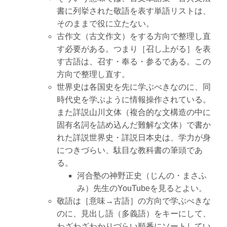
書に列挙された敬語を表す単語リストは、
そのままで役に立たない。
古作文（古文作文）をする方向で整理し直
す必要がある。つまり［召し上がる］を表
す古語は、召す・奉る・参るである。この
方向で整理し直す。
世界史は各国史を先に学ぶべきなのに、同
時代史を学ぶように情報操作されている。
また詳説山川文体（複合的な文構造の中に
固有名詞を詰め込んだ難解な文体）で書か
れた詳説世界史・詳説日本史は、学力が身
につきづらい、駄目な教科書の筆頭であ
る。
河合塾の神野正史（じんの・まさふ
み）先生のYouTubeを見るとよい。
敬語は［意味→古語］の方向で学ぶべきな
のに、見出し語（多義語）をキーにして、
わざわざわかりづらい順番にソートしてい