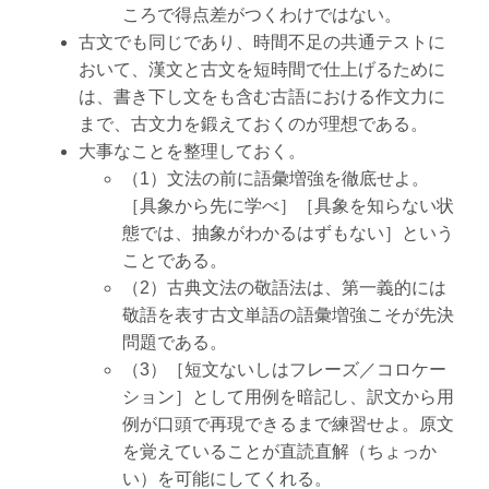
ころで得点差がつくわけではない。
古文でも同じであり、時間不足の共通テストに
おいて、漢文と古文を短時間で仕上げるために
は、書き下し文をも含む古語における作文力に
まで、古文力を鍛えておくのが理想である。
大事なことを整理しておく。
（1）文法の前に語彙増強を徹底せよ。
［具象から先に学べ］［具象を知らない状
態では、抽象がわかるはずもない］という
ことである。
（2）古典文法の敬語法は、第一義的には
敬語を表す古文単語の語彙増強こそが先決
問題である。
（3）［短文ないしはフレーズ／コロケー
ション］として用例を暗記し、訳文から用
例が口頭で再現できるまで練習せよ。原文
を覚えていることが直読直解（ちょっか
い）を可能にしてくれる。