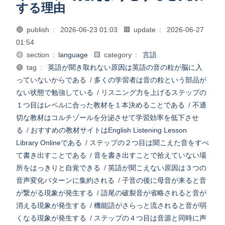
する理由
🔴 publish :
2026-06-23 01:03
🟥 update :
2026-06-27
01:54
🟡 section :
language
🟨 category :
言語
🟢 tag :
英語が聞き取れない原因は英語の音の粒が脳に入
っていないからである
/
多くの学習者は音の粒という部品が
ない状態で勉強している
/
リスニング力を上げるステップの
１つ目はレベルに合った教材を１本決めることである
/
不適
切な教材はコルチゾールを分泌させて学習効率を低下させ
る
/
おすすめの教材サイトはEnglish Listening Lesson
Library Onlineである
/
ステップの２つ目は聞こえた音をすべ
て書き出すことである
/
音を書き出すことで拾えていない場
所をはっきりと自覚できる
/
英語が聞こえない原因は３つの
音声変化パターンに集約される
/
子音の後に母音が来ると音
が繋がる現象が発生する
/
語尾の破裂音が省略されると音が
消える現象が発生する
/
機能語がさらっと流されると音が弱
くなる現象が発生する
/
ステップの４つ目は音源と同時に声