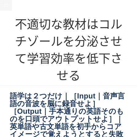
不適切な教材はコル
チゾールを分泌させ
て学習効率を低下さ
せる
語学は２つだけ｜［Input｜音声言
語の音波を脳に録音せよ］
［Output｜手本通りの英語そのも
のを口頭でアウトプットせよ］｜
英単語や古文単語を初手からコア
イメージで覚えようとすると失敗