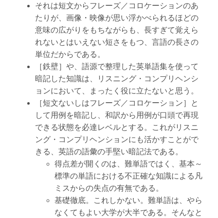
それは短文からフレーズ／コロケーションのあ
たりが、画像・映像が思い浮かべられるほどの
意味の広がりをもちながらも、長すぎて覚えら
れないとはいえない短さをもつ、言語の長さの
単位だからである。
［鉄壁］や、語源で整理した英単語集を使って
暗記した知識は、リスニング・コンプリヘンシ
ョンにおいて、まったく役に立たないと思う。
［短文ないしはフレーズ／コロケーション］と
して用例を暗記し、和訳から用例が口頭で再現
できる状態を必達レベルとする。これがリスニ
ング・コンプリヘンションにも活かすことがで
きる、英語の語彙の手堅い暗記法である。
得点差が開くのは、難単語ではく、基本～
標準の単語における不正確な知識による凡
ミスからの失点の有無である。
基礎徹底。これしかない。難単語は、やら
なくてもよい大学が大半である。そんなと