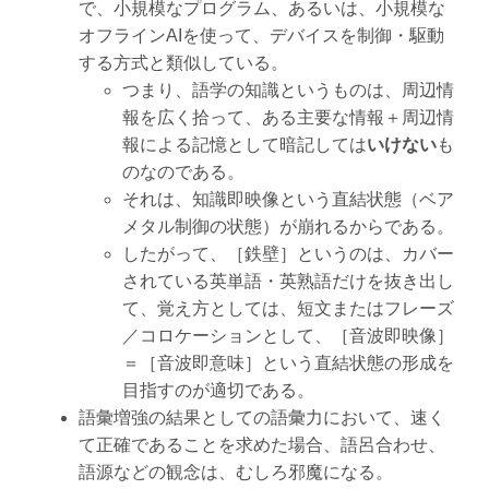
で、小規模なプログラム、あるいは、小規模な
オフラインAIを使って、デバイスを制御・駆動
する方式と類似している。
つまり、語学の知識というものは、周辺情
報を広く拾って、ある主要な情報＋周辺情
報による記憶として暗記しては
いけない
も
のなのである。
それは、知識即映像という直結状態（ベア
メタル制御の状態）が崩れるからである。
したがって、［鉄壁］というのは、カバー
されている英単語・英熟語だけを抜き出し
て、覚え方としては、短文またはフレーズ
／コロケーションとして、［音波即映像］
＝［音波即意味］という直結状態の形成を
目指すのが適切である。
語彙増強の結果としての語彙力において、速く
て正確であることを求めた場合、語呂合わせ、
語源などの観念は、むしろ邪魔になる。