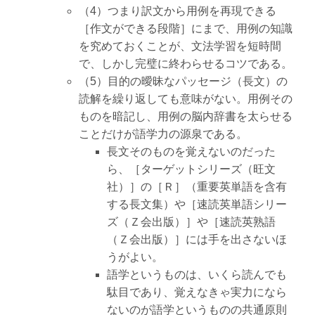
（4）つまり訳文から用例を再現できる
［作文ができる段階］にまで、用例の知識
を究めておくことが、文法学習を短時間
で、しかし完璧に終わらせるコツである。
（5）目的の曖昧なパッセージ（長文）の
読解を繰り返しても意味がない。用例その
ものを暗記し、用例の脳内辞書を太らせる
ことだけが語学力の源泉である。
長文そのものを覚えないのだった
ら、［ターゲットシリーズ（旺文
社）］の［Ｒ］（重要英単語を含有
する長文集）や［速読英単語シリー
ズ（Ｚ会出版）］や［速読英熟語
（Ｚ会出版）］には手を出さないほ
うがよい。
語学というものは、いくら読んでも
駄目であり、覚えなきゃ実力になら
ないのが語学というものの共通原則