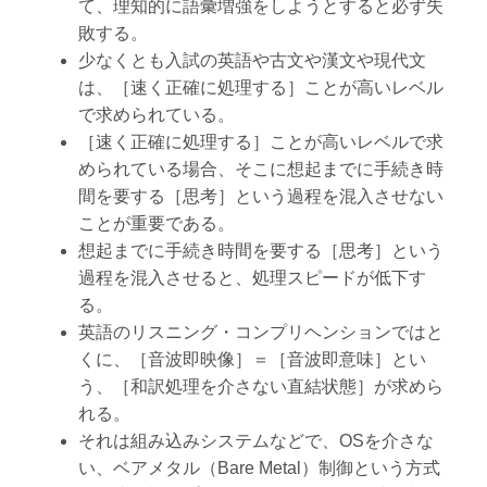
て、理知的に語彙増強をしようとすると必ず失
敗する。
少なくとも入試の英語や古文や漢文や現代文
は、［速く正確に処理する］ことが高いレベル
で求められている。
［速く正確に処理する］ことが高いレベルで求
められている場合、そこに想起までに手続き時
間を要する［思考］という過程を混入させない
ことが重要である。
想起までに手続き時間を要する［思考］という
過程を混入させると、処理スピードが低下す
る。
英語のリスニング・コンプリヘンションではと
くに、［音波即映像］＝［音波即意味］とい
う、［和訳処理を介さない直結状態］が求めら
れる。
それは組み込みシステムなどで、OSを介さな
い、ベアメタル（Bare Metal）制御という方式