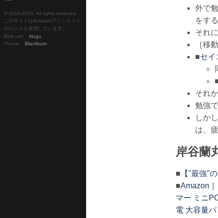
外で
© 2016-
2026. All rights reserved.
をす
このサイトはAmazonアソシエイト
のリンクを使用しています。
それ
Built with
Hugo
［移
Theme
Blackburn
■
セイ
それ
勉強で
しか
は、
岸谷蘭
■
【"最強"
■
Amazo
マー ミニP
電 大容量バ