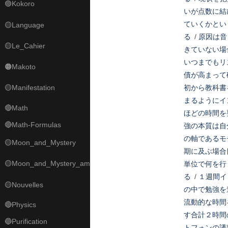
🟣Kokoro
いが点数に結
ていくかとい
🟡Language
る
/
原因は音
🟡Le_Cahier
きていない場
いつまでもリ
🟠Makoto
債が高まって
🟡Manifestation
初から教科書
まるようにイ
🔴Math
ほどの時間を
🔴Math-Formulas
強の本質は自
の軸であるモ
🟡Moon_and_Mystery
期に及ぶ場合
🟡Moon_and_Mystery_am
単位で何を行
る
/
１週間イ
🟡Nouvelles
の中で勉強を
流動的な時間
🔴Physics
す合計２時間
🔵Purification
トフォンの誘