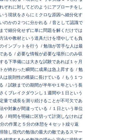
れぞれに対してどのようにアプローチをし
いう現状をさらにミクロな原因へ細分化す
いのかの２つに分かれる
/
音として認識で
まで細分化せずに単に問題を解くだけでは
方法や教材という道具だけを増やしても負
のインプットを行う
/
勉強が苦手な人は最
である
/
必要な情報が必要な場所にのみ収
する下準備には大きな試験であれば１ヶ月
トが終わった瞬間に成果は急上昇する
/
勉
人は規則性の構築に長けている
/
もう１つ
る
/
試験までの期間が半年や１年という長
さくブレイクダウンし１週間や１日という
定量で成長を測り続けることが不可欠であ
法や対象が間違っている
/
１日という単位
る
/
時間を明確に区切って計測しなければ
5分の作業と５分の休憩を４セット繰り返
排除し現代の勉強の最大の敵であるスマー
を破壊するため勉強の場から完全に排除す