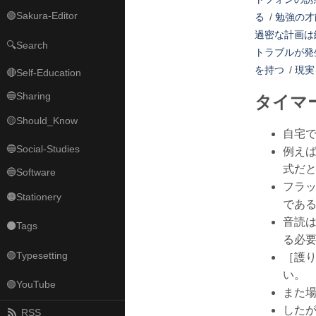
🟢Sakura-Editor
る
/
勉強の才
過密な計画は
🔍Search
トラブルが発
を持つ
/
現実
🔴Self-Education
🔵Sharing
タイマ
🟡Should_Know
自宅
🔵Social-Studies
例え
式だ
🔵Software
フラ
🟠Stationery
であ
音読
⚫Tags
る必
🟢Typesetting
［護
い。
🟢YouTube
また
した
RSS