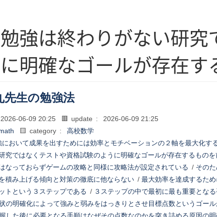
る勉強は終わりがない研究
うに明確なゴールが存在す
丸先生の勉強法
2026-06-09 20:25
🟥 update :
2026-06-09 21:25
math
🟨 category :
高校数学
強において成果を出すためには効率とモチベーションの２軸を最大化す
研究ではなくテストや資格試験のように明確なゴールが存在するものを
はなっておらずゲームの攻略と同様に攻略法が設定されている
/
そのた
を積み上げる傾向と対策の徹底に他ならない
/
最大効率を達成するため
ットという３ステップである
/
３ステップの中で最初に最も重要となる
状の明確化によって強みと弱みをはっきりとさせ目標点数というゴール
握した後に必要となる手順はなぜその点数なのかを突き詰める原因の明