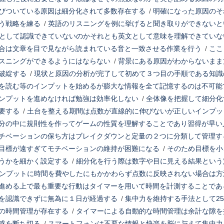
びついている原因は細分化されて多数存在する
/
明確になった原因のそ
う戦略を練る
/
英語のリスニングを例に挙げると聞き取りができないと
として認識できていないのかそれとも英文として意味を理解できていな
合は文章を目で見ながら読まれている音と一致させる作業を行う
/
ここ
スニングができるようにはならない
/
背景にある原因がわからないまま
破綻する
/
現状と原因の分析が完了して初めて３つ目の手順である知識
を読む等のインプットを始めるが膨大な情報を全て記憶するのは不可能
ンプットを進めなければ勉強は効率化しない
/
全体像を把握して細分化
要する
/
土台を整える期間は点数が直線的に伸びないが正しいインプッ
分の中に規則性を作ってゲームの性質を理解することであり習得が早い
チベーションの保ち方はブレイクダウンと定量の２つに分類して管理す
目標が遠すぎてモチベーションの維持が困難になる
/
そのため目標を小
うかを細かく設定する
/
細分化を行う際は数字や目に見える結果という
ンプットに時間を費やしたにもかかわらず点数に反映されない場合は方
進める上で最も重要な行動はタイマーを用いて時間を計測することであ
を認識できずに無為に１日が経過する
/
集中力を維持する手法として2
の時間管理が存在する
/
タイマーによる自動的な時間管理は余計な隙を
惑を断ち切る
/
スマートフォンは不要な情報と快楽を脳に与えて集中力