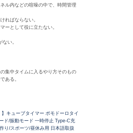
ンネル内などの喧噪の中で、時間管理
なければならない。
イマーとして役に立たない。
がない。
次の集中タイムに入るやり方そのもの
法である。
追加！】キューブタイマー ポモドーロタイ
/振動モード 一時停止 Type-C充
菓子作り/スポーツ/昼休み用 日本語取扱