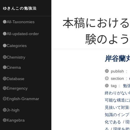
ゆきんこの勉強法
本稿におけ
⚫All-Taxonomies
⚫All-updated-order
験のよ
⚫Categories
岸谷蘭
🔴Chemistry
🟠Cinema
🔴 publish :
🟡 section :
🔵Database
🟢 tag :
勉
🔵Emergency
終わりがない
🟡English-Grammar
可能な構造に
見抜いて対策
🔴Jr-high
知識のインプ
🟣Kangebra
化である
/
現
る
/
現状を把