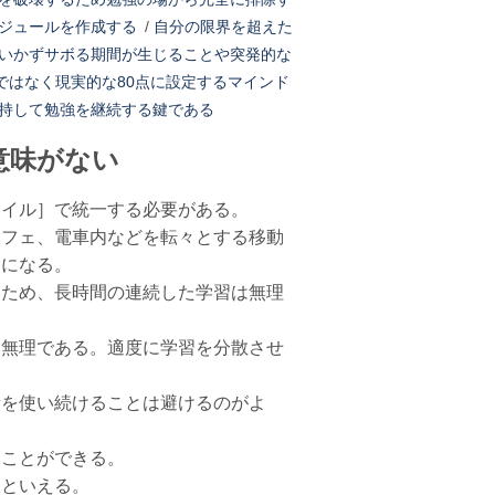
ジュールを作成する
/
自分の限界を超えた
いかずサボる期間が生じることや突発的な
ではなく現実的な80点に設定するマインド
持して勉強を継続する鍵である
意味がない
タイル］で統一する必要がある。
カフェ、電車内などを転々とする移動
うになる。
いため、長時間の連続した学習は無理
は無理である。適度に学習を分散させ
所を使い続けることは避けるのがよ
ることができる。
、といえる。