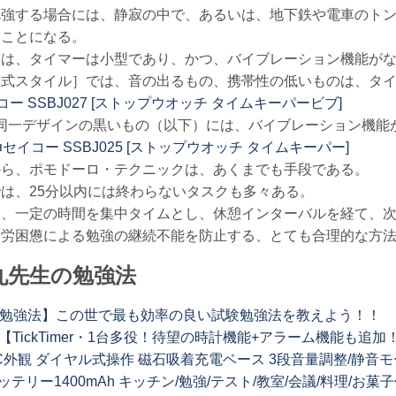
勉強する場合には、静寂の中で、あるいは、地下鉄や電車のト
ることになる。
には、タイマーは小型であり、かつ、バイブレーション機能が
動式スタイル］では、音の出るもの、携帯性の低いものは、タ
コー SSBJ027 [ストップウオッチ タイムキーパービブ]
同一デザインの黒いもの（以下）には、バイブレーション機能
■
セイコー SSBJ025 [ストップウオッチ タイムキーパー]
から、ポモドーロ・テクニックは、あくまでも手段である。
は、25分以内には終わらないタスクも多々ある。
し、一定の時間を集中タイムとし、休憩インターバルを経て、
疲労困憊による勉強の継続不能を防止する、とても合理的な方
丸先生の勉強法
の勉強法】この世で最も効率の良い試験勉強法を教えよう！！
n｜【TickTimer・1台多役！待望の時計機能+アラーム機能も
C外観 ダイヤル式操作 磁石吸着充電ベース 3段音量調整/静音モード
ッテリー1400mAh キッチン/勉強/テスト/教室/会議/料理/お