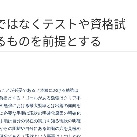
ではなくテストや資格試
るものを前提とする
ることが必要である
/
本稿における勉強は
前提とする
/
ゴールがある勉強はクリア不
め勉強における最大効率とは出題の傾向を
に必要な手順は現状の明確化原因の明確化
手順は自分の現在の実力を知る現状の明確
からの距離や自分にある知識の穴を見極め
確化である
/
現状という事実は１つしかな