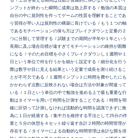
る
/
土台を整える期間は点数が直線的に伸びないが正しいイ
ンプットが終わった瞬間に成果は急上昇する
/
勉強の本質は
自分の中に規則性を作ってゲームの性質を理解することであ
り習得が早い人は規則性の構築に長けている
/
もう１つの軸
であるモチベーションの保ち方はブレイクダウンと定量の２
つに分類して管理する
/
試験までの期間が半年や１年という
長期に及ぶ場合目標が遠すぎてモチベーションの維持が困難
になる
/
そのため目標を小さくブレイクダウンし１週間や１
日という単位で何を行うかを細かく設定する
/
細分化を行う
際は数字や目に見える結果という定量で成長を測り続けるこ
とが不可欠である
/
１週間インプットに時間を費やしたにも
かかわらず点数に反映されない場合は方法や対象が間違って
いる
/
１日という単位の中で勉強を進める上で最も重要な行
動はタイマーを用いて時間を計測することである
/
時間を明
確に区切って計測しなければ流動的な時間を認識できずに無
為に１日が経過する
/
集中力を維持する手法として25分の作
業と５分の休憩を４セット繰り返す合計２時間の時間管理が
存在する
/
タイマーによる自動的な時間管理は余計な隙を排