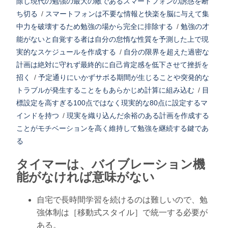
除し現代の勉強の最大の敵であるスマートフォンの誘惑を断
ち切る
/
スマートフォンは不要な情報と快楽を脳に与えて集
中力を破壊するため勉強の場から完全に排除する
/
勉強の才
能がないと自覚する者は自分の怠惰な性質を予測した上で現
実的なスケジュールを作成する
/
自分の限界を超えた過密な
計画は絶対に守れず最終的に自己肯定感を低下させて挫折を
招く
/
予定通りにいかずサボる期間が生じることや突発的な
トラブルが発生することをもあらかじめ計算に組み込む
/
目
標設定を高すぎる100点ではなく現実的な80点に設定するマ
インドを持つ
/
現実を織り込んだ余裕のある計画を作成する
ことがモチベーションを高く維持して勉強を継続する鍵であ
る
タイマーは、バイブレーション機
能がなければ意味がない
自宅で長時間学習を続けるのは難しいので、勉
強体制は［移動式スタイル］で統一する必要が
ある。