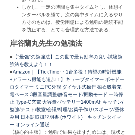
しかし、一定の時間を集中タイムとし、休憩イ
ンターバルを経て、次の集中タイムに入るやり
方そのものは、疲労困憊による勉強の継続不能
を防止する、とても合理的な方法である。
岸谷蘭丸先生の勉強法
■
【"最強"の勉強法】この世で最も効率の良い試験勉
強法を教えよう！！
■
Amazon｜【TickTimer・1台多役！待望の時計機能
+アラーム機能も追加！】キューブタイマー ポモドー
ロタイマー ミニPC外観 ダイヤル式操作 磁石吸着充
電ベース 3段音量調整/静音モード/振動モード 一時停
止 Type-C充電 大容量バッテリー1400mAh キッチン/
勉強/テスト/教室/会議/料理/お菓子作り/スポーツ/昼休
み用 日本語取扱説明書 (ホワイト)｜キッチンタイマ
ー オンライン通販
【核心的主張】：勉強で結果を出すためには、現状と