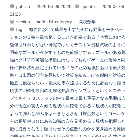
🔴 publish :
2026-06-09 20:25
🟥 update :
2026-06-09
21:25
🟡 section :
math
🟨 category :
高校数学
🟢 tag :
勉強において成果を出すためには効率とモチベー
ションの２軸を最大化することが必要である
/
本稿における
勉強は終わりがない研究ではなくテストや資格試験のように
明確なゴールが存在するものを前提とする
/
ゴールがある勉
強はクリア不可能な構造にはなっておらずゲームの攻略と同
様に攻略法が設定されている
/
そのため勉強における最大効
率とは出題の傾向を見抜いて対策を積み上げる傾向と対策の
徹底に他ならない
/
最大効率を達成するために必要な手順は
現状の明確化原因の明確化知識のインプットという３ステッ
プである
/
３ステップの中で最初に最も重要となる手順は自
分の現在の実力を知る現状の明確化である
/
現状の明確化に
よって強みと弱みをはっきりとさせ目標点数というゴールか
らの距離や自分にある知識の穴を見極める
/
現状を把握した
後に必要となる手順はなぜその点数なのかを突き詰める原因
の明確化である
/
現状という事実は１つしかないが点数に結