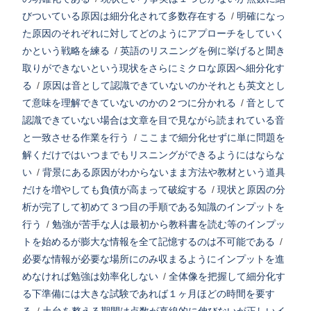
びついている原因は細分化されて多数存在する
/
明確になっ
た原因のそれぞれに対してどのようにアプローチをしていく
かという戦略を練る
/
英語のリスニングを例に挙げると聞き
取りができないという現状をさらにミクロな原因へ細分化す
る
/
原因は音として認識できていないのかそれとも英文とし
て意味を理解できていないのかの２つに分かれる
/
音として
認識できていない場合は文章を目で見ながら読まれている音
と一致させる作業を行う
/
ここまで細分化せずに単に問題を
解くだけではいつまでもリスニングができるようにはならな
い
/
背景にある原因がわからないまま方法や教材という道具
だけを増やしても負債が高まって破綻する
/
現状と原因の分
析が完了して初めて３つ目の手順である知識のインプットを
行う
/
勉強が苦手な人は最初から教科書を読む等のインプッ
トを始めるが膨大な情報を全て記憶するのは不可能である
/
必要な情報が必要な場所にのみ収まるようにインプットを進
めなければ勉強は効率化しない
/
全体像を把握して細分化す
る下準備には大きな試験であれば１ヶ月ほどの時間を要す