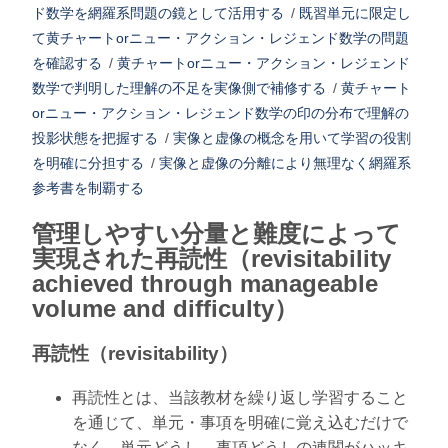
ド数学を網羅系問題の鏡として活用する
/
既習単元に限定し
て黄チャートorニュー・アクション・レジェンド数学の問題
を確認する
/
黄チャートorニュー・アクション・レジェンド
数学で判明した理解の不足を実像側で補修する
/
黄チャート
orニュー・アクション・レジェンド数学の印の分布で理解の
投影状態を把握する
/
実像と虚像の概念を用いて学習の役割
を明確に分担する
/
実像と虚像の分離により無理なく網羅系
参考書を制覇する
管理しやすい分量と難度によって
実現された再読性（revisitability
achieved through manageable
volume and difficulty）
再読性（revisitability）
再読性とは、当該教材を繰り返し学習すること
を通じて、単元・事項を明確に覚え込むだけで
なく、単元どうし、事項どうしの連関がハッキ