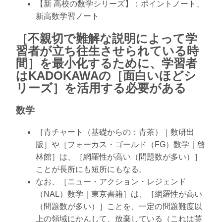
【新 高校の数学シリーズ】：ポイントノート、
新高数学習ノート
［不親切で難解な説明によって学
習者が立ち往生させられている時
間］を最小化するために、学習者
はKADOKAWAの［面白いほどシ
リーズ］を活用する必要がある
数学
［青チャート（基礎からの：青茶）｜数研出
版］や［フォーカス・ゴールド（FG）数学｜啓
林館］は、［網羅性が高い（問題数が多い）］
ことが長所にも短所にもなる。
なお、［ニュー・アクション・レジェンド
（NAL）数学｜東京書籍］は、［網羅性が高い
（問題数が多い）］ことを、一定の問題難度以
上の領域にかんして、放棄している（これは英