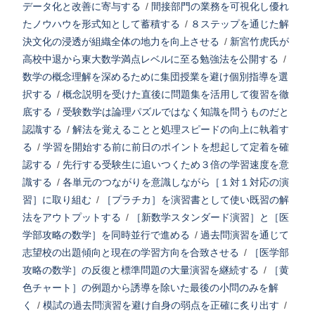
データ化と改善に寄与する
/
間接部門の業務を可視化し優れ
たノウハウを形式知として蓄積する
/
８ステップを通じた解
決文化の浸透が組織全体の地力を向上させる
/
新宮竹虎氏が
高校中退から東大数学満点レベルに至る勉強法を公開する
/
数学の概念理解を深めるために集団授業を避け個別指導を選
択する
/
概念説明を受けた直後に問題集を活用して復習を徹
底する
/
受験数学は論理パズルではなく知識を問うものだと
認識する
/
解法を覚えることと処理スピードの向上に執着す
る
/
学習を開始する前に前日のポイントを想起して定着を確
認する
/
先行する受験生に追いつくため３倍の学習速度を意
識する
/
各単元のつながりを意識しながら［１対１対応の演
習］に取り組む
/
［プラチカ］を演習書として使い既習の解
法をアウトプットする
/
［新数学スタンダード演習］と［医
学部攻略の数学］を同時並行で進める
/
過去問演習を通じて
志望校の出題傾向と現在の学習方向を合致させる
/
［医学部
攻略の数学］の反復と標準問題の大量演習を継続する
/
［黄
色チャート］の例題から誘導を除いた最後の小問のみを解
く
/
模試の過去問演習を避け自身の弱点を正確に炙り出す
/