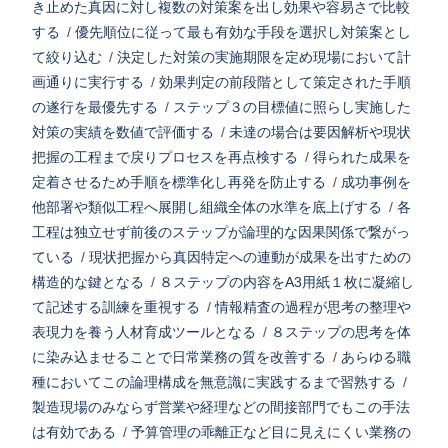
き止めた真因に対し複数の対策案を出し効果や容易さで比較
する
/
優先順位に従って最も有効な手段を選択し対策案とし
て絞り込む
/
決定した対策の実施期限を定め現場において計
画通りに実行する
/
効果判定の前段階として策定された手順
の遂行を最優先する
/
ステップ３の目標値に照らし実施した
対策の実績を数値で評価する
/
未達の場合は要因解析や現状
把握の工程まで戻りプロセスを再点検する
/
得られた成果を
定着させるため手順を標準化し再発を防止する
/
成功事例を
他部署や類似工程へ展開し組織全体の水準を底上げする
/
各
工程は独立せず前後のステップが論理的な因果関係で繋がっ
ている
/
現状把握から真因特定への連動が成果を出すための
構造的な鍵となる
/
８ステップの内容をA3用紙１枚に凝縮し
て記述する訓練を重視する
/
情報精査の過程が思考の整理や
表現力を養う人材育成ツールとなる
/
８ステップの思考を体
に染み込ませることで日常業務の質を改善する
/
あらゆる職
種においてこの論理構成を無意識に実践するまで習熟する
/
製造現場のみならず営業や経理などの間接部門でもこの手法
は有効である
/
予算管理の乖離正など目に見えにくい業務の