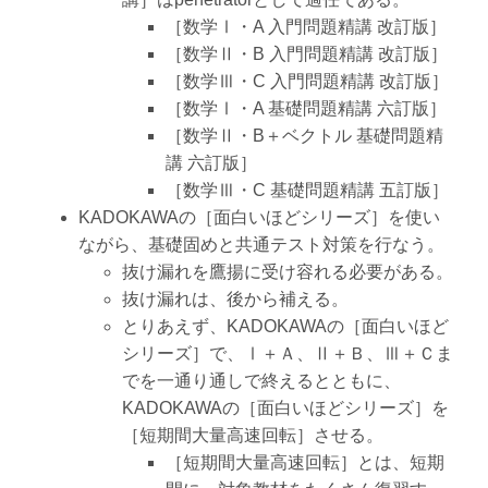
［数学Ⅰ・A 入門問題精講 改訂版］
［数学Ⅱ・B 入門問題精講 改訂版］
［数学Ⅲ・C 入門問題精講 改訂版］
［数学Ⅰ・A 基礎問題精講 六訂版］
［数学Ⅱ・B＋ベクトル 基礎問題精
講 六訂版］
［数学Ⅲ・C 基礎問題精講 五訂版］
KADOKAWAの［面白いほどシリーズ］を使い
ながら、基礎固めと共通テスト対策を行なう。
抜け漏れを鷹揚に受け容れる必要がある。
抜け漏れは、後から補える。
とりあえず、KADOKAWAの［面白いほど
シリーズ］で、Ⅰ＋Ａ、Ⅱ＋Ｂ、Ⅲ＋Ｃま
でを一通り通しで終えるとともに、
KADOKAWAの［面白いほどシリーズ］を
［短期間大量高速回転］させる。
［短期間大量高速回転］とは、短期