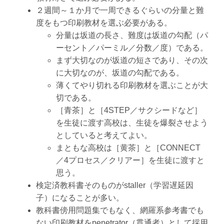
２週間～１か月で一周できるぐらいの分量と難
度をもつ印刷教材を選ぶ必要がある。
分量は坂道の長さ、難度は坂道の勾配（パ
ーセント／パーミル／分数／度）である。
まず大切なのが坂道の短さであり、その次
に大切なのが、坂道の勾配である。
薄くてやり切れる印刷教材を選ぶことが大
切である。
［青茶］と［4STEP／サクシードなど］
を生徒に渡す高校は、生徒を爆裂させよう
としていると考えてよい。
まともな高校は［黄茶］と［CONNECT
／4プロセス／クリアー］を生徒に渡すと
思う。
検定済教科書そのものがstaller（学習遅延因
子）になることが多い。
教科書傍用問題集でもなく、網羅系参考書でも
ない印刷教材をpenetrator（貫通者）として採用