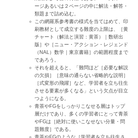
ージあるいは２ページの中に解法・解答・
類題まで詰め込む。
この網羅系参考書の様式を当てはめて、印
刷教材として成立する難度の上限は、［黄
チャート（解法と演習：黄茶）｜数研出
版］や［ニュー・アクション・レジェンド
（NAL）数学｜東京書籍］の範囲程度まで
であろう。
それを超えると、「難問ほど［必要な解説
の欠損］［意味の通らない省略的な説明］
［式変形の飛躍］など、学習者を立ち往生
させる要素が多くなる」という欠点が目立
つようになる。
青茶やFGをしっかりこなせる層はトップ
層だけであり、多くの学習者にとって青茶
やFGは［絶対に使いこなせない分量・問
題難度］である。
青茶やFGのような［学習者を立ち往生さ