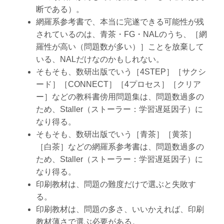
断である）。
網羅系参考書で、本当に完遂できる可能性が残
されているのは、青茶・FG・NALのうち、［網
羅性が高い（問題数が多い）］ことを放棄して
いる、NALだけなのかもしれない。
そもそも、数研出版でいう［4STEP］［サクシ
ード］［CONNECT］［4プロセス］［クリア
ー］などの教科書傍用問題集は、問題数過多の
ため、Staller（ストーラー：学習遅延因子）に
なり得る。
そもそも、数研出版でいう［青茶］［黄茶］
［白茶］などの網羅系参考書は、問題数過多の
ため、Staller（ストーラー：学習遅延因子）に
なり得る。
印刷教材は、問題の難度だけで選ぶと失敗す
る。
印刷教材は、問題の多さ、いいかえれば、印刷
教材薄さで選ぶ必要がある。