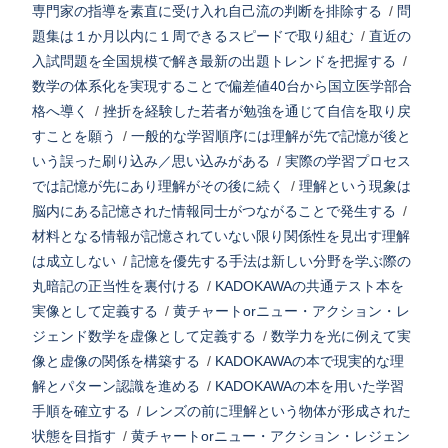
専門家の指導を素直に受け入れ自己流の判断を排除する
/
問
題集は１か月以内に１周できるスピードで取り組む
/
直近の
入試問題を全国規模で解き最新の出題トレンドを把握する
/
数学の体系化を実現することで偏差値40台から国立医学部合
格へ導く
/
挫折を経験した若者が勉強を通じて自信を取り戻
すことを願う
/
一般的な学習順序には理解が先で記憶が後と
いう誤った刷り込み／思い込みがある
/
実際の学習プロセス
では記憶が先にあり理解がその後に続く
/
理解という現象は
脳内にある記憶された情報同士がつながることで発生する
/
材料となる情報が記憶されていない限り関係性を見出す理解
は成立しない
/
記憶を優先する手法は新しい分野を学ぶ際の
丸暗記の正当性を裏付ける
/
KADOKAWAの共通テスト本を
実像として定義する
/
黄チャートorニュー・アクション・レ
ジェンド数学を虚像として定義する
/
数学力を光に例えて実
像と虚像の関係を構築する
/
KADOKAWAの本で現実的な理
解とパターン認識を進める
/
KADOKAWAの本を用いた学習
手順を確立する
/
レンズの前に理解という物体が形成された
状態を目指す
/
黄チャートorニュー・アクション・レジェン