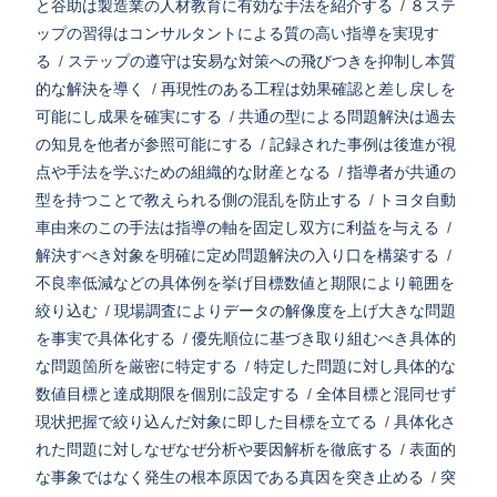
と谷助は製造業の人材教育に有効な手法を紹介する
/
８ステ
ップの習得はコンサルタントによる質の高い指導を実現す
る
/
ステップの遵守は安易な対策への飛びつきを抑制し本質
的な解決を導く
/
再現性のある工程は効果確認と差し戻しを
可能にし成果を確実にする
/
共通の型による問題解決は過去
の知見を他者が参照可能にする
/
記録された事例は後進が視
点や手法を学ぶための組織的な財産となる
/
指導者が共通の
型を持つことで教えられる側の混乱を防止する
/
トヨタ自動
車由来のこの手法は指導の軸を固定し双方に利益を与える
/
解決すべき対象を明確に定め問題解決の入り口を構築する
/
不良率低減などの具体例を挙げ目標数値と期限により範囲を
絞り込む
/
現場調査によりデータの解像度を上げ大きな問題
を事実で具体化する
/
優先順位に基づき取り組むべき具体的
な問題箇所を厳密に特定する
/
特定した問題に対し具体的な
数値目標と達成期限を個別に設定する
/
全体目標と混同せず
現状把握で絞り込んだ対象に即した目標を立てる
/
具体化さ
れた問題に対しなぜなぜ分析や要因解析を徹底する
/
表面的
な事象ではなく発生の根本原因である真因を突き止める
/
突