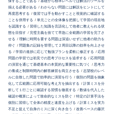
保することである
/
基礎から標準レベルでは解法のツールを
揃える必要がある
/
わからない問題には解説をヒントにして
再度思考する
/
復習では手を動かすことと視覚的に確認する
ことを併用する
/
単元ごとの全体像を把握して学習の現在地
を認識する
/
習得した知識を言語化して他者に教えられる状
態を目指す
/
完璧主義を捨てて早急に全範囲の学習を完了さ
せる
/
理解に時間を要する問題は深追いせずに他者の助力を
仰ぐ
/
問題集の記録を管理して２周目以降の効率を向上させ
る
/
学習の進捗に応じて勉強プランを柔軟に修正する
/
応用
問題の学習では初見での思考プロセスを追求する
/
応用問題
の演習を通じて基礎基本の本質的な重要性に気づく
/
思考力
の養成と制限時間内の解答練習を両立させる
/
志望校のレベ
ルに合致した問題で効率的に演習を行う
/
個別の問題を抽象
化して広範囲に応用可能な考え方を抽出する
/
計算ミスを分
析して１行ごとに確認する習慣を徹底する
/
数値を代入した
確認や概算によって致命的なミスを防ぐ
/
特定の計算手法を
個別に習得して全体の精度と速度を上げる
/
計算ミスを実力
不足と捉えて自身のミスに深く向き合う
/
改善ベースの藤沢