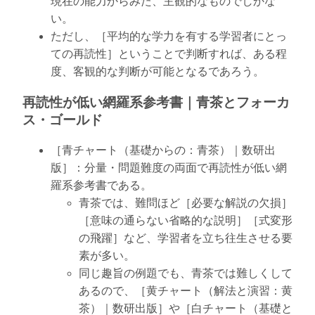
現在の能力からみた、主観的なものでしかな
い。
ただし、［平均的な学力を有する学習者にとっ
ての再読性］ということで判断すれば、ある程
度、客観的な判断が可能となるであろう。
再読性が低い網羅系参考書｜青茶とフォーカ
ス・ゴールド
［青チャート（基礎からの：青茶）｜数研出
版］：分量・問題難度の両面で再読性が低い網
羅系参考書である。
青茶では、難問ほど［必要な解説の欠損］
［意味の通らない省略的な説明］［式変形
の飛躍］など、学習者を立ち往生させる要
素が多い。
同じ趣旨の例題でも、青茶では難しくして
あるので、［黄チャート（解法と演習：黄
茶）｜数研出版］や［白チャート（基礎と