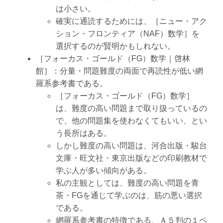
は小さい。
確実に通読するためには、［ニュー・アク
ション・フロンティア（NAF）数学］を
選択するのが賢明かもしれない。
［フォーカス・ゴールド（FG）数学｜啓林
館］：分量・問題難度の両面で再読性が低い網
羅系参考書である。
［フォーカス・ゴールド（FG）数学］
は、難度の高い問題まで取り扱っているの
で、他の問題集を使わなくてもいい、とい
う長所はある。
しかし難度の高い問題は、河合出版・駿台
文庫・旺文社・東京出版などの印刷教材で
学ぶ人が多い傾向がある。
私の主観としては、難度の高い問題を青
茶・FGを通じて学ぶのは、筋の悪い選択
である。
網羅系参考書の特徴である、Ａ５判の１ペ