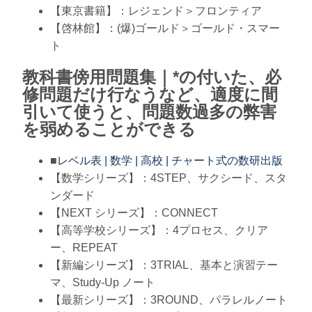
【東京書籍】：レジェンド＞フロンティア
【啓林館】：(爆)ゴールド＞ゴールド・スマー
ト
教科書傍用問題集｜*の付いた、必
修問題だけ行なうなど、適度に間
引いて使うと、問題数過多の弊害
を弱めることができる
■
レベル表 | 数学 | 高校 | チャート式の数研出版
【数学シリーズ】：4STEP、サクシード、スタ
ンダード
【NEXT シリーズ】：CONNECT
【高等学校シリーズ】：4プロセス、クリア
ー、REPEAT
【新編シリーズ】：3TRIAL、基本と演習テー
マ、Study-Up ノート
【最新シリーズ】：3ROUND、パラレルノート