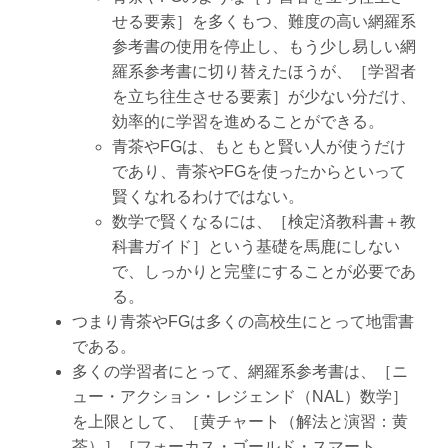
せる要素］を多くもつ、難度の高い網羅系
参考書の使用を停止し、もう少し易しい網
羅系参考書に切り替えたほうが、［学習者
を立ち往生させる要素］が少ない分だけ、
効率的に学習を進めることができる。
青茶やFGは、もともと賢い人が使うだけ
であり、青茶やFGを使ったからといって
賢くなれるわけではない。
数学で賢くなるには、［検定済教科書＋教
科書ガイド］という基礎を馬鹿にしない
で、しっかりと完璧にすることが必要であ
る。
つまり青茶やFGは多くの高校生にとって地雷書
である。
多くの学習者にとって、網羅系参考書は、［ニ
ュー・アクション・レジェンド（NAL）数学］
を上限として、［黄チャート（解法と演習：黄
茶）］［フォーカス・ゴールド・スマート